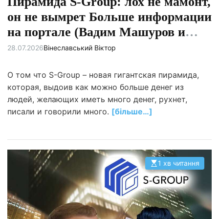
Пирамида S-Group: лох не мамонт,
он не вымрет Больше информации
на портале (Вадим Машуров и
Роман Фелик)
28.07.2026
Вінеславський Віктор
О том что S-Group – новая гигантская пирамида,
которая, выдоив как можно больше денег из
людей, желающих иметь много денег, рухнет,
писали и говорили много.
[більше…]
1 хв читання
О
р
і
є
н
т
о
в