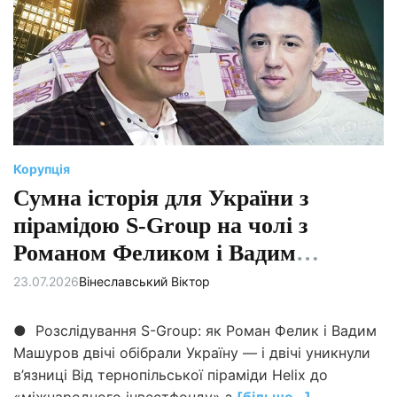
н
и
й
ч
а
с
ч
и
т
а
н
н
я
Корупція
Сумна історія для України з
пірамідою S-Group на чолі з
Романом Феликом і Вадим
Машуровим
23.07.2026
Вінеславський Віктор
● Розслідування S-Group: як Роман Фелик і Вадим
Машуров двічі обібрали Україну — і двічі уникнули
в’язниці Від тернопільської піраміди Helix до