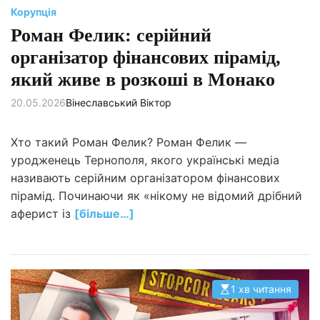
Корупція
Роман Фелик: серійний
організатор фінансових пірамід,
який живе в розкоші в Монако
20.05.2026
Вінеславський Віктор
Хто такий Роман Фелик? Роман Фелик —
уродженець Тернополя, якого українські медіа
називають серійним організатором фінансових
пірамід. Починаючи як «нікому не відомий дрібний
аферист із
[більше…]
1 хв читання
О
р
і