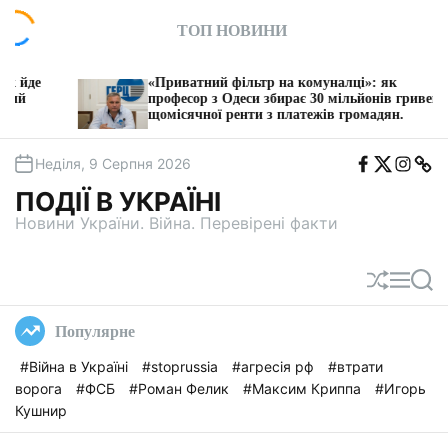
П
ТОП НОВИНИ
е
р
е
риватний фільтр на комуналці»: як
З 1 серпня 
й
фесор з Одеси збирає 30 мільйонів гривень
послуги БТІ
ісячної ренти з платежів громадян.
т
и
F
T
I
T
д
Неділя, 9 Серпня 2026
b
w
n
e
о
i
s
l
ПОДІЇ В УКРАЇНІ
t
e
в
a
g
Новини України. Війна. Перевірені факти
м
a
і
с
П
М
П
т
е
е
о
у
р
н
ш
Популярне
е
ю
у
т
к
#Війна в Україні
#stoprussia
#агресія рф
#втрати
а
ворога
#ФСБ
#Роман Фелик
#Максим Криппа
#Игорь
с
у
Кушнир
в
а