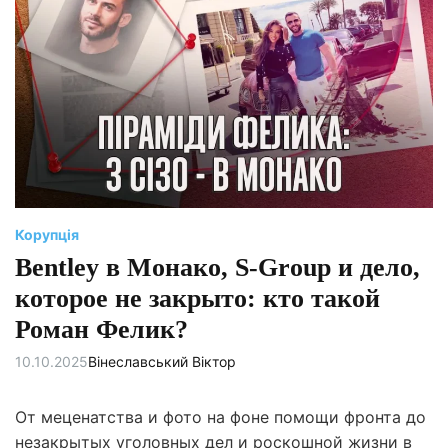
є
н
т
о
в
н
и
й
ч
а
с
ч
и
т
а
н
н
Корупція
я
Bentley в Монако, S-Group и дело,
которое не закрыто: кто такой
Роман Фелик?
10.10.2025
Вінеславський Віктор
От меценатства и фото на фоне помощи фронта до
незакрытых уголовных дел и роскошной жизни в