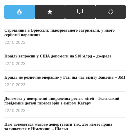
Стрілянина в Брюсселі: підозрюваного затримали, у нього
серйозні поранення
22.10.2023
Ізраїль запросив у США допомоги на $10 млрд – джерела
22.10.2023
Ізраїль не розпочне операцію у Газі під час візиту Байдена – ЗМІ
22.10.2023
Допомога у поверненні викрадених росією дітей – Зеленський
повідомив деталі переговорів з еміром Катару
22.10.2023
Нам доведеться масово депортувати тих, хто немає права
залишатися у Німеччині – Шольц