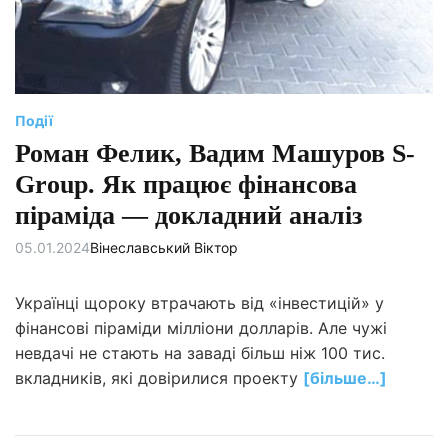
Події
Роман Фелик, Вадим Машуров S-
Group. Як працює фінансова
піраміда — докладний аналіз
05.01.2024
Вінеславський Віктор
Українці щороку втрачають від «інвестицій» у
фінансові піраміди мілліони долларів. Але чужі
невдачі не стають на заваді більш ніж 100 тис.
вкладників, які довірилися проекту
[більше…]