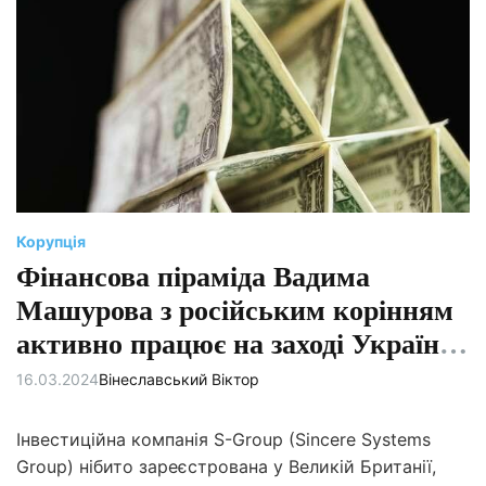
є
н
т
о
в
н
и
й
ч
а
с
ч
и
т
а
н
Корупція
н
я
Фінансова піраміда Вадима
Машурова з російським корінням
активно працює на заході України.
Як вберегтися
16.03.2024
Вінеславський Віктор
Інвестиційна компанія S-Group (Sincere Systems
Group) нібито зареєстрована у Великій Британії,