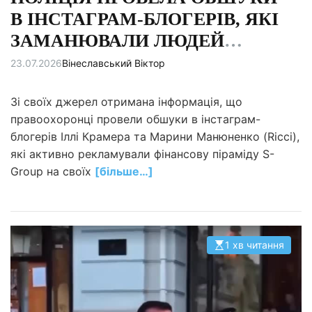
В ІНСТАГРАМ-БЛОГЕРІВ, ЯКІ
ЗАМАНЮВАЛИ ЛЮДЕЙ
У ФІНАНСОВУ ПІРАМІДУ S-
23.07.2026
Вінеславський Віктор
GROUP (Роман Фелик та Вадим
Зі своїх джерел отримана інформація, що
Машуров)
правоохоронці провели обшуки в інстаграм-
блогерів Іллі Крамера та Марини Манюненко (Ricci),
які активно рекламували фінансову піраміду S-
Group на своїх
[більше…]
1 хв читання
О
р
і
є
н
т
о