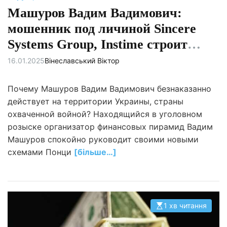
Машуров Вадим Вадимович:
мошенник под личиной Sincere
Systems Group, Instime строит
новые пирамиды?
16.01.2025
Вінеславський Віктор
Почему Машуров Вадим Вадимович безнаказанно
действует на территории Украины, страны
охваченной войной? Находящийся в уголовном
розыске организатор финансовых пирамид Вадим
Машуров спокойно руководит своими новыми
схемами Понци
[більше…]
1 хв читання
О
р
і