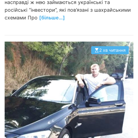
насправді ж нею займаються українські та
російські “інвестори”, які пов’язані з шахрайськими
схемами Про
[більше…]
2 хв читання
О
р
і
є
н
т
о
в
н
и
й
ч
а
с
ч
и
т
а
н
н
я