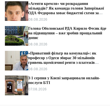
т
«Агенти кремля» чи розкрадання
и
мільярдів? Як команда голови Запорізької
ОДА Федорова ховає бюджетні схеми за
ярликами «ІПСО»
08.08.2026
Голова Оболонської РДА Кирило Фесик йде
на підвищення – вже зробив прощальний
допис
08.08.2026
«Приватний фільтр на комуналці»: як
професор з Одеси збирає 30 мільйонів
гривень щомісячної ренти з платежів
громадян.
08.08.2026
З 1 серпня у Києві запрацювали онлайн-
послуги БТІ
07.08.2026