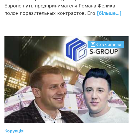
Европе путь предпринимателя Романа Фелика
полон поразительных контрастов. Его
[більше…]
3 хв читання
О
р
і
є
н
т
о
в
н
и
й
ч
а
с
ч
и
т
а
н
н
я
Корупція