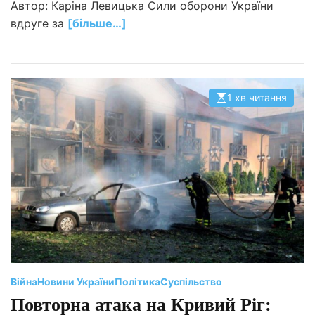
Автор: Каріна Левицька Сили оборони України
вдруге за
[більше…]
1 хв читання
О
р
і
є
н
т
о
в
н
и
й
ч
а
с
ч
и
т
а
н
Війна
Новини України
Політика
Суспільство
н
я
Повторна атака на Кривий Ріг: