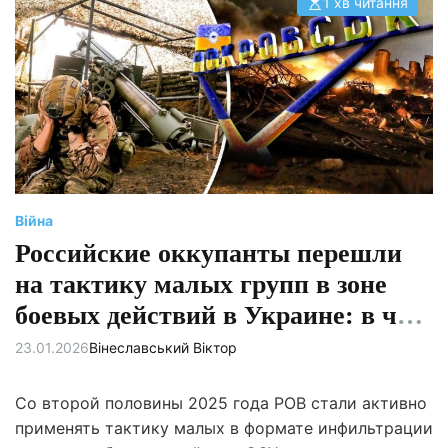
1 хв читання
О
р
і
є
н
т
о
в
н
и
й
ч
а
с
ч
и
Війна
т
а
Российские оккупанты перешли
н
н
на тактику малых групп в зоне
я
боевых действий в Украине: в чем
причина и что из этого вышло
23.01.2026
Вінеславський Віктор
Со второй половины 2025 года РОВ стали активно
применять тактику малых в формате инфильтрации