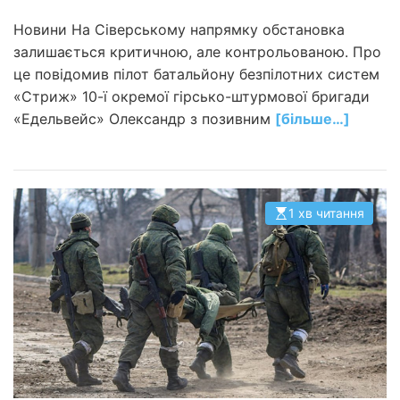
Новини На Сіверському напрямку обстановка
залишається критичною, але контрольованою. Про
це повідомив пілот батальйону безпілотних систем
«Стриж» 10-ї окремої гірсько-штурмової бригади
«Едельвейс» Олександр з позивним
[більше…]
1 хв читання
О
р
і
є
н
т
о
в
н
и
й
ч
а
с
ч