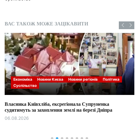
ВАС ТАКОЖ МОЖЕ ЗАЦІКАВИТИ
Економіка
Новини Києва
Новини регіонів
Політика
Суспільство
Власника Київхліба, ексрегіонала Супруненка
судитимуть за захоплення землі на березі Дніпра
06.08.2026