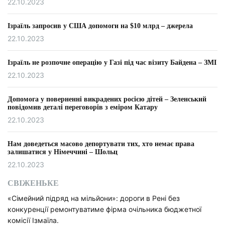
22.10.2023
а
ц
Ізраїль запросив у США допомоги на $10 млрд – джерела
22.10.2023
і
Ізраїль не розпочне операцію у Газі під час візиту Байдена – ЗМІ
я
22.10.2023
з
Допомога у поверненні викрадених росією дітей – Зеленський
а
повідомив деталі переговорів з еміром Катару
22.10.2023
з
а
Нам доведеться масово депортувати тих, хто немає права
залишатися у Німеччині – Шольц
п
22.10.2023
и
СВІЖЕНЬКЕ
с
«Сімейний підряд на мільйони»: дороги в Рені без
конкуренції ремонтуватиме фірма очільника бюджетної
а
комісії Ізмаїла.