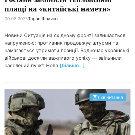
плащі на «китайські намети»
30.08.2025
Тарас Швачко
Новини Ситуація на східному фронті залишається
напруженою: противник продовжує штурми та
намагається утримати позиції. Водночас українські
військові досягли важливого успіху — звільнили
населений пункт Нова
[більше…]
1 хв читання
О
р
і
є
н
т
о
в
н