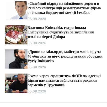
т
«Сімейний підряд на мільйони»: дороги в
и
Рені без конкуренції ремонтуватиме фірма
очільника бюджетної комісії Ізмаїла.
06.08.2026
Власника Київхліба, ексрегіонала
Супруненка судитимуть за захоплення
землі на березі Дніпра
06.08.2026
«Дрони на мільярди, майстри манікюру та
40 обшуків за ніч»: розслідування оборудки
Vyriy Industries
05.08.2026
Схема через «транзитну» ФОП: як одеські
фірми намагалися заблокувати рахунки
барменів у Трускавці.
05.08.2026