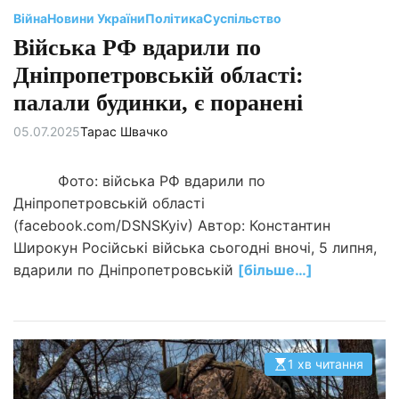
а
н
Війна
Новини України
Політика
Суспільство
н
я
Війська РФ вдарили по
Дніпропетровській області:
палали будинки, є поранені
05.07.2025
Тарас Швачко
Фото: війська РФ вдарили по
Дніпропетровській області
(facebook.com/DSNSKyiv) Автор: Константин
Широкун Російські війська сьогодні вночі, 5 липня,
вдарили по Дніпропетровській
[більше…]
1 хв читання
О
р
і