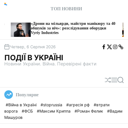
П
ТОП НОВИНИ
е
р
е
и на мільярди, майстри манікюру та 40
Схема через «
й
ів за ніч»: розслідування оборудки
фірми намагал
Industries
барменів у Тру
т
и
F
T
I
T
д
Четвер, 6 Серпня 2026
b
w
n
e
о
i
s
l
ПОДІЇ В УКРАЇНІ
t
e
в
a
g
Новини України. Війна. Перевірені факти
м
a
і
с
П
М
П
т
е
е
о
у
р
н
ш
Популярне
е
ю
у
т
к
#Війна в Україні
#stoprussia
#агресія рф
#втрати
а
ворога
#ФСБ
#Максим Криппа
#Роман Фелик
#Вадим
с
у
Машуров
в
а