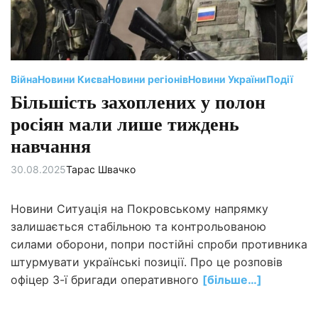
и
й
ч
а
с
ч
и
т
Війна
Новини Києва
Новини регіонів
Новини України
Події
а
н
Більшість захоплених у полон
н
я
росіян мали лише тиждень
навчання
30.08.2025
Тарас Швачко
Новини Ситуація на Покровському напрямку
залишається стабільною та контрольованою
силами оборони, попри постійні спроби противника
штурмувати українські позиції. Про це розповів
офіцер 3-ї бригади оперативного
[більше…]