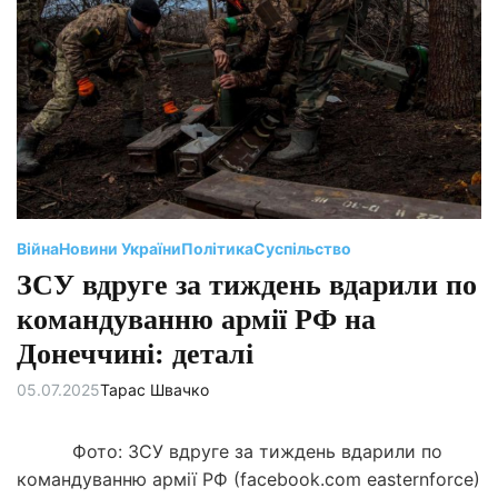
є
н
т
о
в
н
и
й
ч
а
с
ч
и
т
а
н
Війна
Новини України
Політика
Суспільство
н
я
ЗСУ вдруге за тиждень вдарили по
командуванню армії РФ на
Донеччині: деталі
05.07.2025
Тарас Швачко
Фото: ЗСУ вдруге за тиждень вдарили по
командуванню армії РФ (facebook.com easternforce)