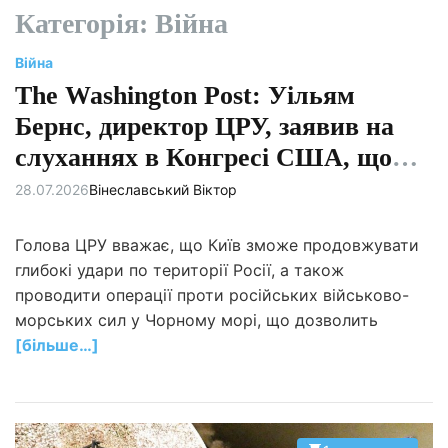
Категорія:
Війна
Війна
The Washington Post: Уільям
Бернс, директор ЦРУ, заявив на
слуханнях в Конгресі США, що
при постійних поставках
28.07.2026
Вінеславський Віктор
американської військової техніки
Голова ЦРУ вважає, що Київ зможе продовжувати
“Україна зможе утримувати свої
глибокі удари по території Росії, а також
позиції на лінії фронту з 2024 по
проводити операції проти російських військово-
2025 рік”.
морських сил у Чорному морі, що дозволить
[більше…]