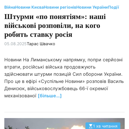
и
т
Війна
Новини Києва
Новини регіонів
Новини України
Події
а
н
Штурми «по понятіям»: наші
н
я
військові розповіли, на кого
робить ставку росія
05.08.2025
Тарас Швачко
Новини На Лиманському напрямку, попри серйозні
втрати, російські війська продовжують
здійснювати штурми позицій Сил оборони України.
Про це в ефірі «Суспільне Новини» розповів Василь
Денисюк, військовослужбовець 66-ї окремої
механізованої
[більше…]
1 хв читання
О