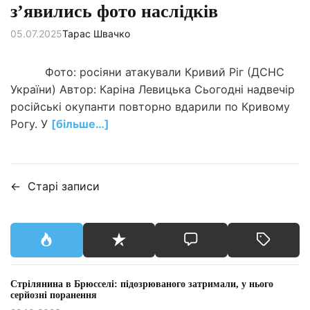
зʼявились фото наслідків
05.07.2025
Тарас Швачко
Фото: росіяни атакували Кривий Ріг (ДСНС
України) Автор: Каріна Левицька Сьогодні надвечір
російські окупанти повторно вдарили по Кривому
Рогу. У
[більше…]
←
Старі записи
Н
а
в
і
Стрілянина в Брюсселі: підозрюваного затримали, у нього
г
серйозні поранення