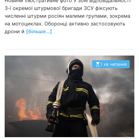
Новини Ілюстративне фото У зоні відповідальності
3-ї окремої штурмової бригади ЗСУ фіксують
численні штурми росіян малими групами, зокрема
на мотоциклах. Оборонці активно застосовують
дрони й
[більше…]
1 хв читання
О
р
і
є
н
т
о
в
н
и
й
ч
а
с
ч
и
т