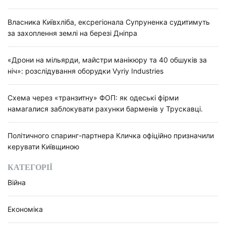
м
Власника Київхліба, ексрегіонала Супруненка судитимуть
и
за захоплення землі на березі Дніпра
«Дрони на мільярди, майстри манікюру та 40 обшуків за
ніч»: розслідування оборудки Vyriy Industries
Схема через «транзитну» ФОП: як одеські фірми
намагалися заблокувати рахунки барменів у Трускавці.
Політичного спаринг-партнера Кличка офіційно призначили
керувати Київщиною
КАТЕГОРІЇ
Війна
Економіка