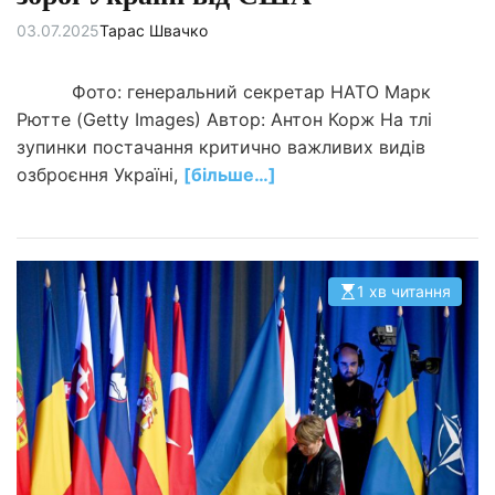
03.07.2025
Тарас Швачко
Фото: генеральний секретар НАТО Марк
Рютте (Getty Images) Автор: Антон Корж На тлі
зупинки постачання критично важливих видів
озброєння Україні,
[більше…]
1 хв читання
О
р
і
є
н
т
о
в
н
и
й
ч
а