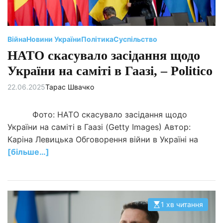
с
ч
и
т
а
н
Війна
Новини України
Політика
Суспільство
н
я
НАТО скасувало засідання щодо
України на саміті в Гаазі, – Politico
22.06.2025
Тарас Швачко
Фото: НАТО скасувало засідання щодо
України на саміті в Гаазі (Getty Images) Автор:
Каріна Левицька Обговорення війни в Україні на
[більше…]
1 хв читання
О
р
і