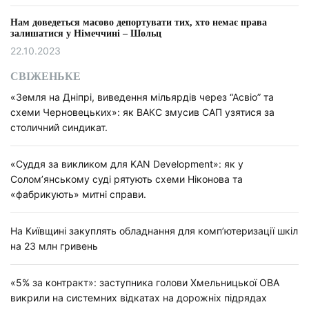
а
Нам доведеться масово депортувати тих, хто немає права
залишатися у Німеччині – Шольц
п
22.10.2023
и
СВІЖЕНЬКЕ
с
«Земля на Дніпрі, виведення мільярдів через “Асвіо” та
схеми Черновецьких»: як ВАКС змусив САП узятися за
а
столичний синдикат.
м
«Суддя за викликом для KAN Development»: як у
и
Солом’янському суді рятують схеми Ніконова та
«фабрикують» митні справи.
На Київщині закуплять обладнання для комп’ютеризації шкіл
на 23 млн гривень
«5% за контракт»: заступника голови Хмельницької ОВА
викрили на системних відкатах на дорожніх підрядах