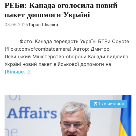
РЕБи: Канада оголосила новий
пакет допомоги Україні
08.06.2025
Тарас Швачко
Фото: Канада передасть Україні БТРи Coyote
(flickr.com/cfcombatcamera) Автор: Дмитро
Левицький Міністерство оборони Канади виділило
Україні новий пакет військової допомоги на
[більше…]
1 хв читання
О
р
і
є
н
т
о
в