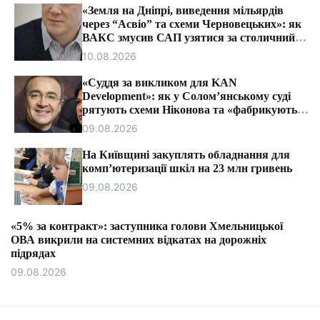
т
«Земля на Дніпрі, виведення мільярдів
и
через “Асвіо” та схеми Черновецьких»: як
ВАКС змусив САП узятися за столичний
синдикат.
10.08.2026
«Суддя за викликом для KAN
Development»: як у Солом’янському суді
рятують схеми Ніконова та «фабрикують»
митні справи.
09.08.2026
На Київщині закуплять обладнання для
комп’ютеризації шкіл на 23 млн гривень
09.08.2026
«5% за контракт»: заступника голови Хмельницької
ОВА викрили на системних відкатах на дорожніх
підрядах
09.08.2026