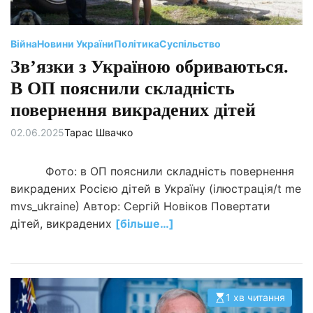
ч
и
т
а
н
Війна
Новини України
Політика
Суспільство
н
я
Зв’язки з Україною обриваються.
В ОП пояснили складність
повернення викрадених дітей
02.06.2025
Тарас Швачко
Фото: в ОП пояснили складність повернення
викрадених Росією дітей в Україну (ілюстрація/t me
mvs_ukraine) Автор: Сергій Новіков Повертати
дітей, викрадених
[більше…]
1 хв читання
О
р