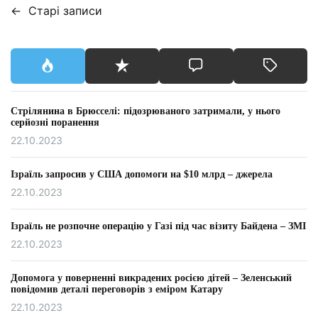
←
Старі записи
Н
а
в
і
Стрілянина в Брюсселі: підозрюваного затримали, у нього
г
серйозні поранення
22.10.2023
а
ц
Ізраїль запросив у США допомоги на $10 млрд – джерела
22.10.2023
і
Ізраїль не розпочне операцію у Газі під час візиту Байдена – ЗМІ
я
22.10.2023
з
Допомога у поверненні викрадених росією дітей – Зеленський
а
повідомив деталі переговорів з еміром Катару
22.10.2023
з