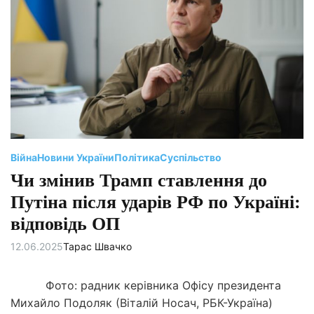
є
н
т
о
в
н
и
й
ч
а
с
ч
и
т
а
н
Війна
Новини України
Політика
Суспільство
н
я
Чи змінив Трамп ставлення до
Путіна після ударів РФ по Україні:
відповідь ОП
12.06.2025
Тарас Швачко
Фото: радник керівника Офісу президента
Михайло Подоляк (Віталій Носач, РБК-Україна)