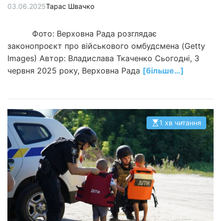
03.06.2025
Тарас Швачко
Фото: Верховна Рада розглядає
законопроєкт про військового омбудсмена (Getty
Images) Автор: Владислава Ткаченко Сьогодні, 3
червня 2025 року, Верховна Рада
[більше…]
1 хв читання
О
р
і
є
н
т
о
в
н
и
й
ч
а
с