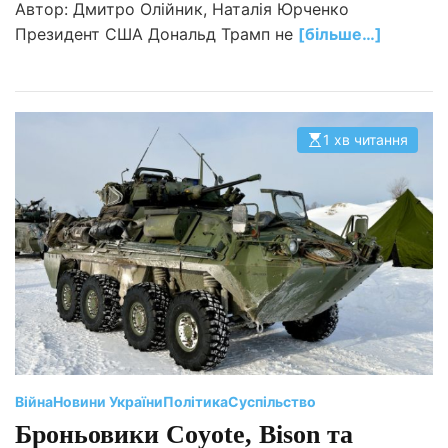
Автор: Дмитро Олійник, Наталія Юрченко
Президент США Дональд Трамп не
[більше…]
1 хв читання
О
р
і
є
н
т
о
в
н
и
й
ч
а
с
ч
и
т
а
н
Війна
Новини України
Політика
Суспільство
н
я
Броньовики Coyote, Bison та