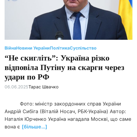
н
и
й
ч
а
с
ч
и
т
а
н
Війна
Новини України
Політика
Суспільство
н
я
“Не скигліть”: Україна різко
відповіла Путіну на скарги через
удари по РФ
06.06.2025
Тарас Швачко
Фото: міністр закордонних справ України
Андрій Сибіга (Віталій Носач, РБК-Україна) Автор:
Наталія Юрченко Україна нагадала Москві, що саме
вона є
[більше…]