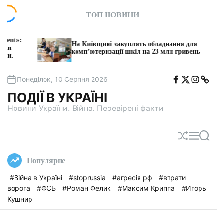
П
ТОП НОВИНИ
е
р
е
«5% за контракт»: з
а Київщині закуплять обладнання для
й
Хмельницької ОВА в
омп’ютеризації шкіл на 23 млн гривень
відкатах на дорожніх
т
и
F
T
I
T
д
Понеділок, 10 Серпня 2026
b
w
n
e
о
i
s
l
ПОДІЇ В УКРАЇНІ
t
e
в
a
g
Новини України. Війна. Перевірені факти
м
a
і
с
П
М
П
т
е
е
о
у
р
н
ш
Популярне
е
ю
у
т
к
#Війна в Україні
#stoprussia
#агресія рф
#втрати
а
ворога
#ФСБ
#Роман Фелик
#Максим Криппа
#Игорь
с
у
Кушнир
в
а