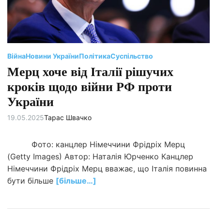
ч
а
с
ч
и
т
а
н
Війна
Новини України
Політика
Суспільство
н
я
Мерц хоче від Італії рішучих
кроків щодо війни РФ проти
України
19.05.2025
Тарас Швачко
Фото: канцлер Німеччини Фрідріх Мерц
(Getty Images) Автор: Наталія Юрченко Канцлер
Німеччини Фрідріх Мерц вважає, що Італія повинна
бути більше
[більше…]