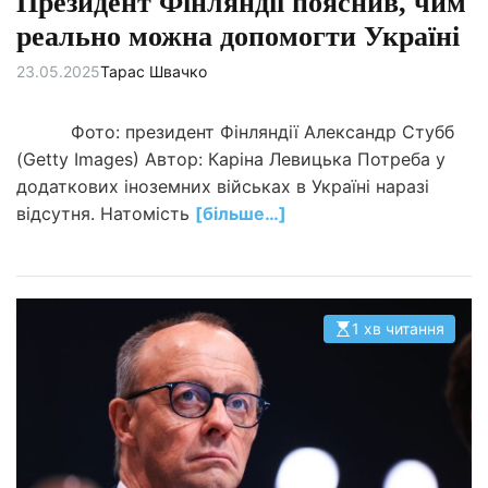
Президент Фінляндії пояснив, чим
реально можна допомогти Україні
23.05.2025
Тарас Швачко
Фото: президент Фінляндії Александр Стубб
(Getty Images) Автор: Каріна Левицька Потреба у
додаткових іноземних військах в Україні наразі
відсутня. Натомість
[більше…]
1 хв читання
О
р
і
є
н
т
о
в
н
и
й