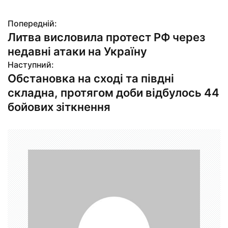
Попередній:
Н
Литва висловила протест РФ через
а
недавні атаки на Україну
в
Наступний:
Обстановка на сході та півдні
і
складна, протягом доби відбулось 44
г
бойових зіткнення
а
ц
і
я
з
а