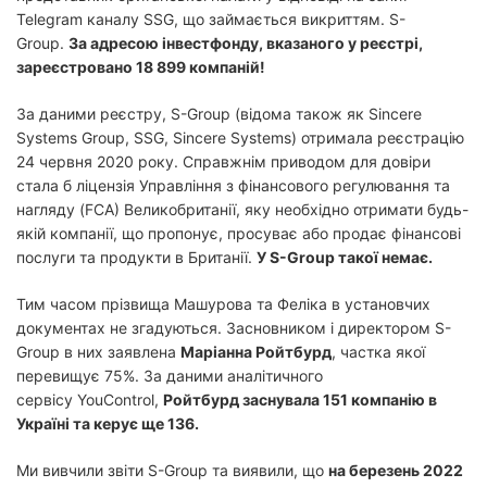
Telegram каналу SSG, що займається викриттям. S-
Group.
За адресою інвестфонду, вказаного у реєстрі,
зареєстровано 18 899 компаній!
За даними реєстру, S-Group (відома також як Sincere
Systems Group, SSG, Sincere Systems) отримала реєстрацію
24 червня 2020 року. Справжнім приводом для довіри
стала б ліцензія Управління з фінансового регулювання та
нагляду (FCA) Великобританії, яку необхідно отримати будь-
якій компанії, що пропонує, просуває або продає фінансові
послуги та продукти в Британії.
У S-Group такої
немає.
Тим часом прізвища Машурова та Феліка в установчих
документах не згадуються. Засновником і директором S-
Group в них заявлена ​​
Маріанна Ройтбурд
, частка якої
перевищує 75%. За даними аналітичного
сервісу YouControl,
Ройтбурд заснувала 151 компанію в
Україні та керує ще 136.
Ми вивчили звіти S-Group та виявили, що
на березень 2022