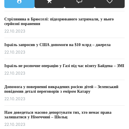
Стрілянина в Брюсселі: підозрюваного затримали, у нього
серйозні поранення
22.10.2023
Ізраїль запросив у США допомоги на $10 млрд – джерела
22.10.2023
Ізраїль не розпочне операцію у Газі під час візиту Байдена – ЗМІ
22.10.2023
Допомога у поверненні викрадених росією дітей – Зеленський
повідомив деталі переговорів з еміром Катару
22.10.2023
Нам доведеться масово депортувати тих, хто немає права
залишатися у Німеччині – Шольц
22.10.2023