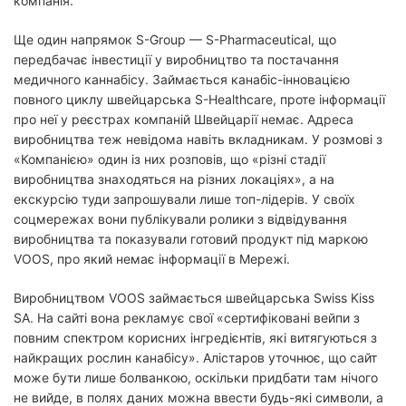
компанія.
Ще один напрямок S-Group — S-Pharmaceutical, що
передбачає інвестиції у виробництво та постачання
медичного каннабісу. Займається канабіс-інновацією
повного циклу швейцарська S-Healthcare, проте інформації
про неї у реєстрах компаній Швейцарії немає. Адреса
виробництва теж невідома навіть вкладникам. У розмові з
«Компанією» один із них розповів, що «різні стадії
виробництва знаходяться на різних локаціях», а на
екскурсію туди запрошували лише топ-лідерів. У своїх
соцмережах вони публікували ролики з відвідування
виробництва та показували готовий продукт під маркою
VOOS, про який немає інформації в Мережі.
Виробництвом VOOS займається швейцарська Swiss Kiss
SA. На сайті вона рекламує свої «сертифіковані вейпи з
повним спектром корисних інгредієнтів, які витягуються з
найкращих рослин канабісу». Алістаров уточнює, що сайт
може бути лише болванкою, оскільки придбати там нічого
не вийде, в полях даних можна ввести будь-які символи, а