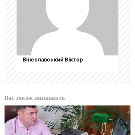
п
и
с
і
в
Вінеславський Віктор
Вас також зацікавить