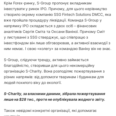
Крім Forex-ринку, S-Group пропонує вкладникам
інвестувати у ринок IPO. Причому, для цього керівництво
створило окрему компанію SSG Fintech Solutions DMCC, яка
вже пройшла процедуру ліквідації. Команда S-Group у
напрямку IPO складається з двох осіб – фінансових
аналітиків Сергія Сміта та Оксани Ваніної. Причому Сміт
у листуванні з SSG стверджує, що співпрацю з
інвестфондом він лише обговорював, а активної взаємодії з
ним немає. І свою «колегу» за командою Ваніну він не знає.
S-Group, слідуючи тренду, активно займається
благодійністю, створивши для цього некомерційну
організацію S-Charity. Вона розподіляє пожертвування з
різних напрямів: від допомоги тваринам і будинкам для
людей похилого віку до екології.
S-Charity, за власними даними, зібрала пожертвування
лише на $28 тис., проте не опублікувала жодного звіту.
Також невідомі конкретні організації, які допомагає