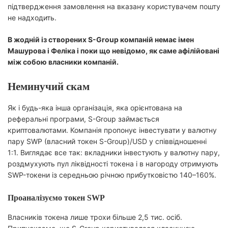
підтвердження замовлення на вказану користувачем пошту
не надходить.
В жодній із створених S-Group компаній немає імен
Машурова і Феліка і поки що невідомо, як саме афілійовані
між собою власники компаній.
Неминучий скам
Як і будь-яка інша організація, яка орієнтована на
реферальні програми, S-Group займається
криптовалютами. Компанія пропонує інвестувати у валютну
пару SWP (власний токен S-Group)/USD у співвідношенні
1:1. Виглядає все так: вкладники інвестують у валютну пару,
роздмухують пул ліквідності токена і в нагороду отримують
SWP-токени із середньою річною прибутковістю 140–160%.
Проаналізуємо токен SWP
Власників токена лише трохи більше 2,5 тис. осіб.