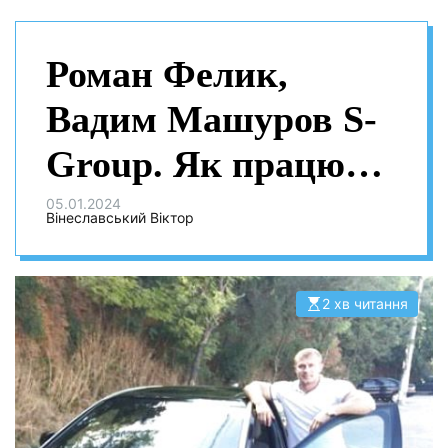
Роман Фелик,
Вадим Машуров S-
Group. Як працює
фінансова піраміда
05.01.2024
Вінеславський Віктор
— докладний аналіз
2 хв читання
О
р
і
є
н
т
о
в
н
и