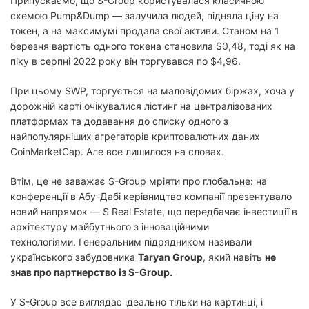
Припускаємо, що S-Group користувалася класичною
схемою Pump&Dump — залучила людей, підняла ціну на
токен, а на максимумі продала свої активи. Станом на 1
березня вартість одного токена становила $0,48, тоді як на
піку в серпні 2022 року він торгувався по $4,96.
При цьому SWP, торгується на маловідомих біржах, хоча у
дорожній карті очікувалися лістинг на централізованих
платформах та додавання до списку одного з
найпопулярніших агрегаторів криптовалютних даних
CoinMarketCap. Але все лишилося на словах.
Втім, це не заважає S-Group мріяти про глобальне: на
конференції в Абу-Дабі керівництво компанії презентувало
новий напрямок — S Real Estate, що передбачає інвестиції в
архітектуру майбутнього з інноваційними
технологіями. Генеральним підрядником називали
українського забудовника
Taryan Group
, який навіть
не
знав про партнерство із S-Group.
У S-Group все виглядає ідеально тільки на картинці, і