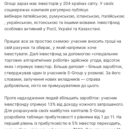
Group зараз має інвесторів у 204 країнах світу. У своїх
соцмережах компанія регулярно публікує
вебінари латвійською, румунською, іспанською, італійською
, українською, естонською та іншими мовами. Інвестфонд
особливо активний у Росії, Україні та Казахстані.
Працює все за простою схемою: учасник вносить гроші на
свій рахунок та обирає, у який напрямок хоче
інвестувати. Далі інвестфонд за допомогою «спеціальних
торгових алгоритмічних роботів» здійснює угоди, відсоток
яких і отримує інвестор. Більше депозит – більше заробіток,
стверджував один із учасників S-Group у розмові. За його
словами, залучення нових вкладників — справа
добровільна, ніхто не примушуватиме до цього.
Проте надходження людей збільшить заробіток: учасник
інвестфонду отримує 13% від доходу кожного запрошеного.
Для розрахунків своїх майбутніх капіталів S-Group
розробила таблицю прибутковості з рівнями від 1 до 11. На
перший рівень із прибутковістю в 5% інвестор переходить,