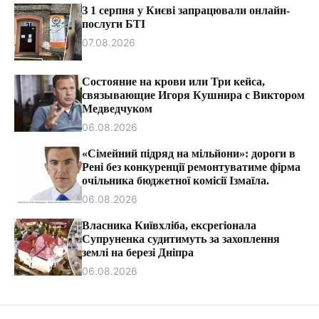
т
З 1 серпня у Києві запрацювали онлайн-
и
послуги БТІ
07.08.2026
Состояние на крови или Три кейса,
связывающие Игоря Кушнира с Виктором
Медведчуком
06.08.2026
«Сімейний підряд на мільйони»: дороги в
Рені без конкуренції ремонтуватиме фірма
очільника бюджетної комісії Ізмаїла.
06.08.2026
Власника Київхліба, ексрегіонала
Супруненка судитимуть за захоплення
землі на березі Дніпра
06.08.2026