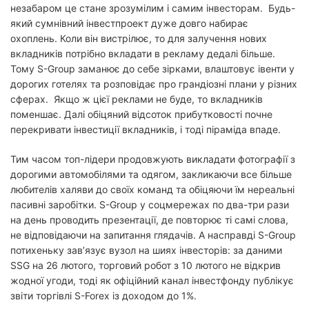
незабаром це стане зрозумілим і самим інвесторам. Будь-
який сумнівний інвестпроект дуже довго набирає
охоплень. Коли він вистрілює, то для залучення нових
вкладників потрібно вкладати в рекламу дедалі більше.
Тому S-Group заманює до себе зірками, влаштовує івенти у
дорогих готелях та розповідає про грандіозні плани у різних
сферах. Якщо ж цієї реклами не буде, то вкладників
поменшає. Далі обіцяний відсоток прибутковості почне
перекривати інвестиції вкладників, і тоді піраміда впаде.
Тим часом топ-лідери продовжують викладати фотографії з
дорогими автомобілями та одягом, закликаючи все більше
любителів халяви до своїх команд та обіцяючи їм нереальні
пасивні заробітки. S-Group у соцмережах по два-три рази
на день проводить презентації, де повторює ті самі слова,
не відповідаючи на запитання глядачів. А насправді S-Group
потихеньку зав’язує вузол на шиях інвесторів: за даними
SSG на 26 лютого, торговий робот з 10 лютого не відкрив
жодної угоди, тоді як офіційний канал інвестфонду публікує
звіти торгівлі S-Forex із доходом до 1%.