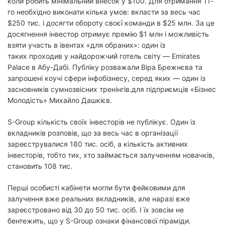
коли робить мінімальний внесок у $100. Для отримання 11-
го необхідно виконати кілька умов: вкласти за весь час
$250 тис. і досягти обороту своєї команди в $25 млн. За це
досягнення інвестор отримує премію $1 млн і можливість
взяти участь в івентах «для обраних»: один із
таких проходив у найдорожчий готель світу — Emirates
Palace в Абу-Дабі. Публіку розважали Віра Брежнєва та
запрошені коучі сфери інфобізнесу, серед яких — один із
засновників сумнозвісних тренінгів.для підприємців «Бізнес
Молодість» Михайло Дашкієв.
S-Group кількість своїх інвесторів не публікує. Один із
вкладників розповів, що за весь час в організації
зареєструвалися 180 тис. осіб, а кількість активних
інвесторів, тобто тих, хто займається залученням новачків,
становить 108 тис.
Перші особисті кабінети могли бути фейковими для
залучення вже реальних вкладників, але наразі вже
зареєстровано від 30 до 50 тис. осіб. І їх зовсім не
бентежить, що у S-Group ознаки фінансової піраміди.