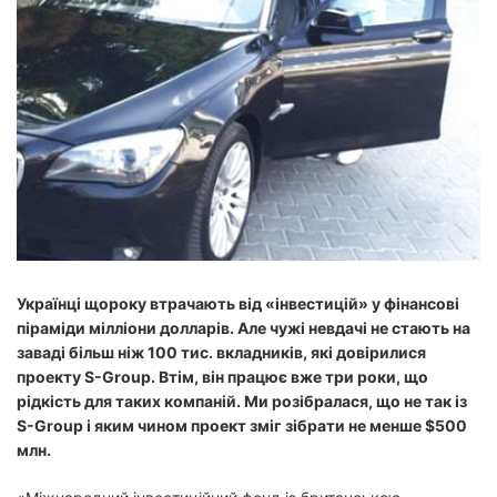
й
ч
а
с
ч
и
т
а
н
н
я
Українці щороку втрачають від «інвестицій» у фінансові
піраміди мілліони долларів. Але чужі невдачі не стають на
заваді більш ніж 100 тис. вкладників, які довірилися
проекту S-Group. Втім, він працює вже три роки, що
рідкість для таких компаній. Ми розібралася, що не так із
S-Group і яким чином проект зміг зібрати не менше $500
млн.