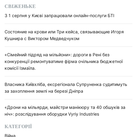
СВІЖЕНЬКЕ
З 1 серпня у Києві запрацювали онлайн-послуги БТІ
Состояние на крови или Три кейса, связывающие Игоря
Кушнира с Виктором Медведчуком
«Сімейний підряд на мільйони»: дороги в Рені без
конкуренції ремонтуватиме фірма очільника бюджетної
комісії Ізмаїла.
Власника Київхліба, ексрегіонала Супруненка судитимуть
за захоплення землі на березі Дніпра
«Дрони на мільярди, майстри манікюру та 40 обшуків за
ніч»: розслідування оборудки Vyriy Industries
КАТЕГОРІЇ
Війна