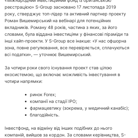
«Міжнародний інвестиційний фонд із британською
реєстрацією» S-Group засновано 17 листопада 2019
року, стверджує топ-лідер та активний партнер проекту
Роман Вишемирський на вебінарі для потенційних
вкладників. Роману 48 років, частина з яких, за його
словами, була віддана інвестиціям у фінансові піраміди та
інші хайп-проекти. У S-Group все інакше: «У нас офшорна
зона, повне регулювання, все перевіряється, сплачуються
всі податки», — уточнює Вишемирський.
За чотири роки свого існування проект став цілою
екосистемою, що включає можливість інвестування в
чотири напрямки:
ринок Forex;
компанії на стадії IPO;
фармацевтику (зокрема, у медичний канабіс);
благодійність.
Інвестфонд, на відміну від інших подібних до нього
компаній, вийшов за кордон. За словами керівництва, S-