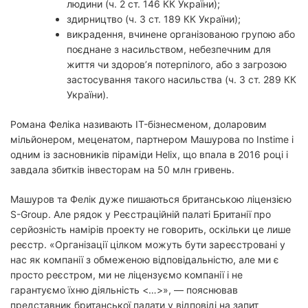
людини (ч. 2 ст. 146 КК України);
здирництво (ч. 3 ст. 189 КК України);
викрадення, вчинене організованою групою або
поєднане з насильством, небезпечним для
життя чи здоров’я потерпілого, або з загрозою
застосування такого насильства (ч. 3 ст. 289 КК
України).
Романа Феліка називають IT-бізнесменом, доларовим
мільйонером, меценатом, партнером Машурова по Instime і
одним із засновників піраміди Helix, що впала в 2016 році і
завдала збитків інвесторам на 50 млн гривень.
Машуров та Фелік дуже пишаються британською ліцензією
S-Group. Але рядок у Реєстраційній палаті Британії про
серйозність намірів проекту не говорить, оскільки це лише
реєстр. «Організації цілком можуть бути зареєстровані у
нас як компанії з обмеженою відповідальністю, але ми є
просто реєстром, ми не ліцензуємо компанії і не
гарантуємо їхню діяльність <…>», — пояснював
представник британської палати у відповіді на запит