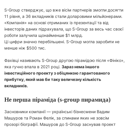
S-Group стверджує, що вже вісім партнерів змогли досягти
11 рівня, а 36 вкладників стали доларовими мільйонерами.
«Компанія» на основі отриманих із презентації та від
інвесторів даних підрахувала, що S-Group за весь час своєї
роботи залучила щонайменше $1 млрд.
Ці цифри значно перебільшені. S-Group могла заробити не
менше ніж $500 тис.
Фахівці називають S-Group другою пірамідою після «Фініко»,
яка гучно впала в 2021 році.
Зараз нема іншого
інвестиційного проекту з обіцянкою гарантованого
прибутку, який мав би таку величезну кількість
вкладників.
Не перша піраміда (s-group пирамида)
Засновники компанії — українські бізнесмени Вадим
Машуров та Роман Фелік, за спинами яких не зовсім
прозорі біографії. Машуров до S-Group заснував проект