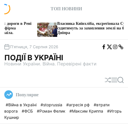
П
ТОП НОВИНИ
е
р
е
ласника Київхліба, ексрегіонала Супруненка
«Дрони на
й
удитимуть за захоплення землі на березі
обшуків за
ніпра
Vyriy Indus
т
и
F
T
I
T
д
П’ятниця, 7 Серпня 2026
b
w
n
e
о
i
s
l
ПОДІЇ В УКРАЇНІ
t
e
в
a
g
Новини України. Війна. Перевірені факти
м
a
і
с
П
М
П
т
е
е
о
у
р
н
ш
Популярне
е
ю
у
т
к
#Війна в Україні
#stoprussia
#агресія рф
#втрати
а
ворога
#ФСБ
#Роман Фелик
#Максим Криппа
#Игорь
с
у
Кушнир
в
а