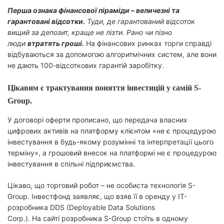
Перша ознака фінансової піраміди – величезні та
гарантовані відсотки.
Туди, де гарантований відсоток
вищий за депозит, краще не лізти. Рано чи пізно
люди
втратять гроші.
На фінансових ринках торги справді
відбуваються за допомогою алгоритмічних систем, але вони
не дають 100-відсоткових гарантій заробітку.
Цікавим є трактування поняття інвестицій у самій S-
Group.
У договорі оферти прописано, що передача власних
цифрових активів на платформу клієнтом «не є процедурою
інвестування в будь-якому розумінні та інтерпретації цього
терміну», а грошовий внесок на платформі не є процедурою
інвестування в спільні підприємства.
Цікаво, що торговий робот – не особиста технологія S-
Group. Інвестфонд заявляє, що взяв її в оренду у IT-
розробника DDS (Deployable Data Solutions
Corp.). На сайті розробника S-Group стоїть в одному