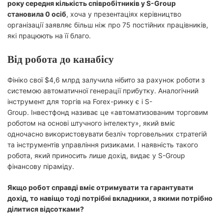
року середня кількість співробітників у S-Group
становила 0 осіб
, хоча у презентаціях керівництво
організації заявляє більш ніж про 75 постійних працівників,
які працюють на її благо.
Від робота до канабісу
Фініко свої $4,6 млрд залучила нібито за рахунок роботи з
системою автоматичної генерації прибутку. Аналогічний
інструмент для торгів на Forex-ринку є і S-
Group. Інвестфонд називає це «автоматизованим торговим
роботом на основі штучного інтелекту», який вміє
одночасно використовувати безліч торговельних стратегій
та інструментів управління ризиками. І наявність такого
робота, який приносить лише дохід, видає у S-Group
фінансову піраміду.
Якщо робот справді вміє отримувати та гарантувати
дохід, то навіщо тоді потрібні вкладники, з якими потрібно
ділитися відсотками?