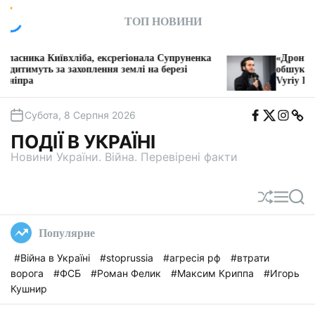
П
ТОП НОВИНИ
е
р
е
вхліба, ексрегіонала Супруненка
«Дрони на мільярди, 
й
а захоплення землі на березі
обшуків за ніч»: розс
Vyriy Industries
т
и
F
T
I
T
д
Субота, 8 Серпня 2026
b
w
n
e
о
i
s
l
ПОДІЇ В УКРАЇНІ
t
e
в
a
g
Новини України. Війна. Перевірені факти
м
a
і
с
П
М
П
т
е
е
о
у
р
н
ш
Популярне
е
ю
у
т
к
#Війна в Україні
#stoprussia
#агресія рф
#втрати
а
ворога
#ФСБ
#Роман Фелик
#Максим Криппа
#Игорь
с
у
Кушнир
в
а