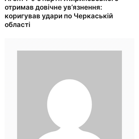
г
отримав довічне ув’язнення:
коригував удари по Черкаській
а
області
ц
і
я
з
а
п
и
с
і
в