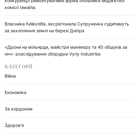
конкуренції ремонтуватиме фірма очільника бюджетної
комісії Ізмаїла.
Власника Київхліба, ексрегіонала Супруненка судитимуть
за захоплення землі на березі Дніпра
«Дрони на мільярди, майстри манікюру та 40 обшуків за
ніч»: розслідування оборудки Vyriy Industries
КАТЕГОРІЇ
Війна
Економіка
За кордоном
Здоров'я