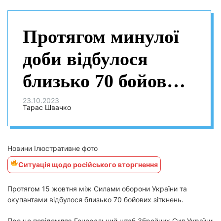
Протягом минулої
доби відбулося
близько 70 бойових
зіткнень з ворогом
23.10.2023
Тарас Швачко
— ГШ ЗСУ
Новини Ілюстративне фото
Ситуація щодо російського вторгнення
Протягом 15 жовтня між Силами оборони України та
окупантами відбулося близько 70 бойових зіткнень.
Про це повідомляє Генеральний штаб Збройних Сил України