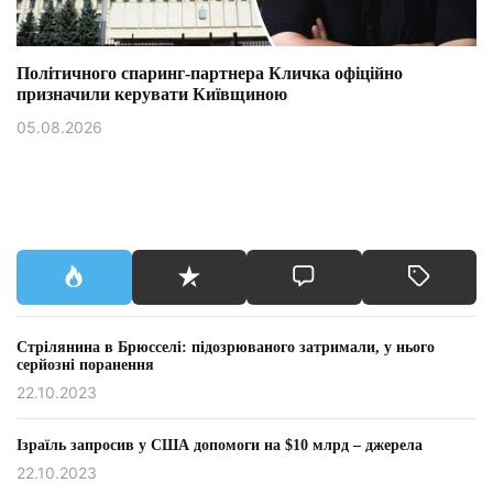
Політичного спаринг-партнера Кличка офіційно
призначили керувати Київщиною
05.08.2026
Стрілянина в Брюсселі: підозрюваного затримали, у нього
серйозні поранення
22.10.2023
Ізраїль запросив у США допомоги на $10 млрд – джерела
22.10.2023