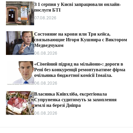
т
З 1 серпня у Києві запрацювали онлайн-
и
послуги БТІ
07.08.2026
Состояние на крови или Три кейса,
связывающие Игоря Кушнира с Виктором
Медведчуком
06.08.2026
«Сімейний підряд на мільйони»: дороги в
Рені без конкуренції ремонтуватиме фірма
очільника бюджетної комісії Ізмаїла.
06.08.2026
Власника Київхліба, ексрегіонала
Супруненка судитимуть за захоплення
землі на березі Дніпра
06.08.2026