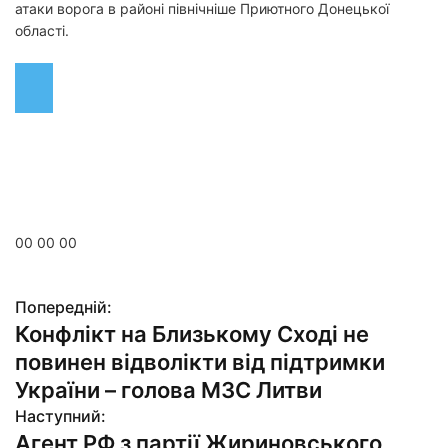
атаки ворога в районі північніше Приютного Донецької
області.
Захищаємо світ
00 00 00
Попередній:
Н
Конфлікт на Близькому Сході не
а
повинен відволікти від підтримки
в
України – голова МЗС Литви
Наступний:
і
Агент РФ з партії Жириновського