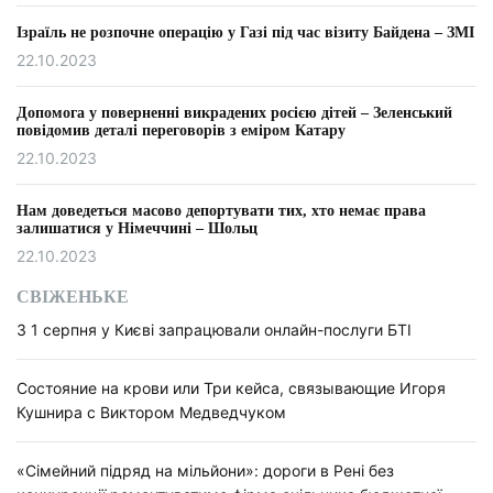
Ізраїль не розпочне операцію у Газі під час візиту Байдена – ЗМІ
22.10.2023
Допомога у поверненні викрадених росією дітей – Зеленський
повідомив деталі переговорів з еміром Катару
22.10.2023
Нам доведеться масово депортувати тих, хто немає права
залишатися у Німеччині – Шольц
22.10.2023
СВІЖЕНЬКЕ
З 1 серпня у Києві запрацювали онлайн-послуги БТІ
Состояние на крови или Три кейса, связывающие Игоря
Кушнира с Виктором Медведчуком
«Сімейний підряд на мільйони»: дороги в Рені без