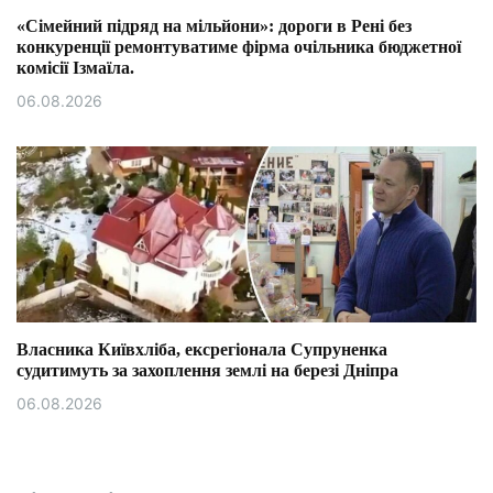
«Сімейний підряд на мільйони»: дороги в Рені без
конкуренції ремонтуватиме фірма очільника бюджетної
комісії Ізмаїла.
06.08.2026
Власника Київхліба, ексрегіонала Супруненка
судитимуть за захоплення землі на березі Дніпра
06.08.2026