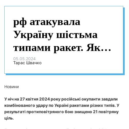
рф атакувала
Україну шістьма
типами ракет. Як
відпрацювала ППО
05.05.2024
Тарас Швачко
Новини
У ніч на 27 квітня 2024 року російські окупанти завдали
комбінованого удару по Україні ракетами різних типів. У
результаті протиповітряного бою знищено 21 повітряну
ціль.