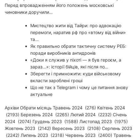
Перед впровадженням його положень московські
чиновники доручили…
Мистецтво жити від Тайри: про адвокацію
перемоги, наратив рф про «втому від війни»
та…
Як правильно обрати тактичну систему РЕБ:
поради виробників антидронів
«Доки я служив у піхоті — я був героєм, а
зараз…»: історії бійців, які після по…
Зберегти і примножити: куди військовому
вкласти зароблені гроші
Що не так з Telegram і чому це питання знову
актуальне
Архіви Обрати місяць Травень 2024 (276) Квітень 2024
(2193) Березень 2024 (2265) Лютий 2024 (2232) Січень
2024 (2074) Грудень 2023 (1588) Листопад 2023 (1975)
Жовтень 2023 (2142) Вересень 2023 (2108) Серпень 2023
(2242) Липень 2023 (2318) Червень 2023 (2400) Травень