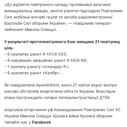
«До відбиття повітряного нападу противника залучено
винищувальну авіацію, зенітні ракетні підрозділи Повітряних
Сил, мобільні вогневі групи та засоби радіоелектронної
боротьби Сил оборони України», — повідомив генерал-
лейтенант Микола Олещук.
У результаті протиповітряного бою знищено 21 повітряну
ціль:
– 6 крилатих ракет Х-101/Х-555;
– 8 керованих авіаційних ракет Х-59/Х-69;
– 1 крилату ракету «Іскандер-К»;
– 6 крилатих ракет «Калібр».
Як повідомляла АрміяInform, вночі 27 квітня ворог вкотре
масово обстріляв енергетичні об’єкти України. Внаслідок
атаки постраждало чотири теплоелектростанції ДТЕК.
stoprussia вторгнення рф Командування Повітряних Сил ЗС
України Микола Олещук Хроніка війни Хроніка оборони
Читайте нас у
Facebook