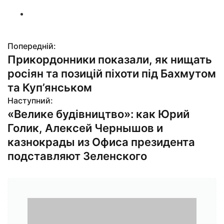
Попередній:
Н
Прикордонники показали, як нищать
а
росіян та позицій піхоти під Бахмутом
в
та Куп’янськом
Наступний:
і
«Велике будівництво»: как Юрий
г
Голик, Алексей Чернышов и
казнокрады из Офиса президента
а
подставляют Зеленского
ц
і
я
з