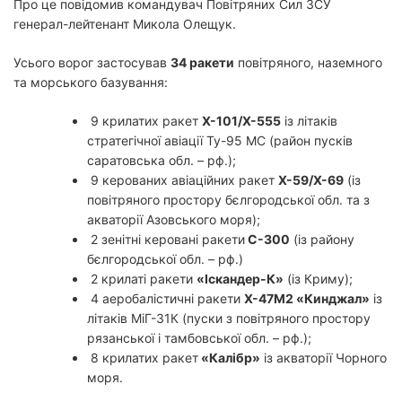
Про це повідомив командувач Повітряних Сил ЗСУ
генерал-лейтенант Микола Олещук.
Усього ворог застосував
34 ракети
повітряного, наземного
та морського базування:
9 крилатих ракет
Х-101/Х-555
із літаків
стратегічної авіації Ту-95 МС (район пусків
саратовська обл. – рф.);
9 керованих авіаційних ракет
Х-59/Х-69
(із
повітряного простору бєлгородської обл. та з
акваторії Азовського моря);
2 зенітні керовані ракети
С-300
(із району
бєлгородської обл. – рф.)
2 крилаті ракети
«Іскандер-К»
(із Криму);
4 аеробалістичні ракети
Х-47М2 «Кинджал»
із
літаків МіГ-31К (пуски з повітряного простору
рязанської і тамбовської обл. – рф.);
8 крилатих ракет
«Калібр»
із акваторії Чорного
моря.