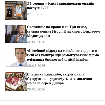
т
З 1 серпня у Києві запрацювали онлайн-
и
послуги БТІ
07.08.2026
Состояние на крови или Три кейса,
связывающие Игоря Кушнира с Виктором
Медведчуком
06.08.2026
«Сімейний підряд на мільйони»: дороги в
Рені без конкуренції ремонтуватиме фірма
очільника бюджетної комісії Ізмаїла.
06.08.2026
Власника Київхліба, ексрегіонала
Супруненка судитимуть за захоплення
землі на березі Дніпра
06.08.2026