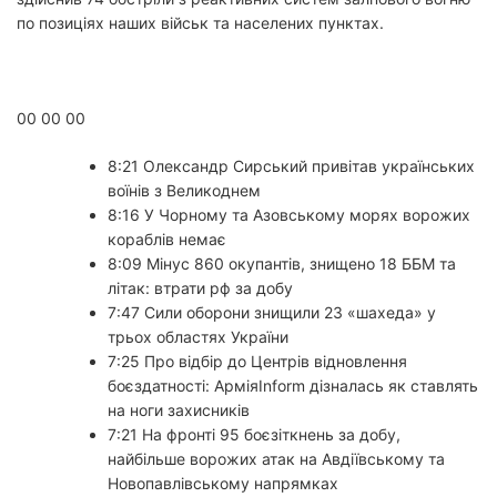
по позиціях наших військ та населених пунктах.
Захищаємо світ
00 00 00
8:21 Олександр Сирський привітав українських
воїнів з Великоднем
8:16 У Чорному та Азовському морях ворожих
кораблів немає
8:09 Мінус 860 окупантів, знищено 18 ББМ та
літак: втрати рф за добу
7:47 Сили оборони знищили 23 «шахеда» у
трьох областях України
7:25 Про відбір до Центрів відновлення
боєздатності: АрміяInform дізналась як ставлять
на ноги захисників
7:21 На фронті 95 боєзіткнень за добу,
найбільше ворожих атак на Авдіївському та
Новопавлівському напрямках