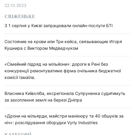
22.10.2023
СВІЖЕНЬКЕ
З 1 серпня у Києві запрацювали онлайн-послуги БТІ
Состояние на крови или Три кейса, связывающие Игоря
Кушнира с Виктором Медведчуком
«Сімейний підряд на мільйони»: дороги в Рені без
конкуренції ремонтуватиме фірма очільника бюджетної
комісії Ізмаїла.
Власника Київхліба, ексрегіонала Супруненка судитимуть
за захоплення землі на березі Дніпра
«Дрони на мільярди, майстри манікюру та 40 обшуків за
ніч»: розслідування оборудки Vyriy Industries
КАТЕГОРІЇ