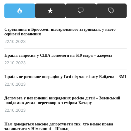
Стрілянина в Брюсселі: підозрюваного затримали, у нього
серйозні поранення
22.10.2023
Ізраїль запросив у США допомоги на $10 млрд – джерела
22.10.2023
Ізраїль не розпочне операцію у Газі під час візиту Байдена – ЗМІ
22.10.2023
Допомога у поверненні викрадених росією дітей – Зеленський
повідомив деталі переговорів з еміром Катару
22.10.2023
Нам доведеться масово депортувати тих, хто немає права
залишатися у Німеччині – Шольц