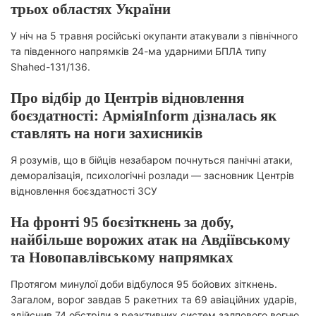
трьох областях України
У ніч на 5 травня російські окупанти атакували з північного
та південного напрямків 24-ма ударними БПЛА типу
Shahed-131/136.
Про відбір до Центрів відновлення
боєздатності: АрміяInform дізналась як
ставлять на ноги захисників
Я розумів, що в бійців незабаром почнуться панічні атаки,
деморалізація, психологічні розлади — засновник Центрів
відновлення боєздатності ЗСУ
На фронті 95 боєзіткнень за добу,
найбільше ворожих атак на Авдіївському
та Новопавлівському напрямках
Протягом минулої доби відбулося 95 бойових зіткнень.
Загалом, ворог завдав 5 ракетних та 69 авіаційних ударів,
здійснив 74 обстріли з реактивних систем залпового вогню