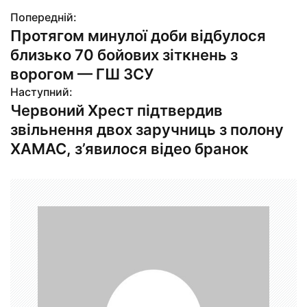
Попередній:
Н
Протягом минулої доби відбулося
а
близько 70 бойових зіткнень з
в
ворогом — ГШ ЗСУ
Наступний:
і
Червоний Хрест підтвердив
г
звільнення двох заручниць з полону
ХАМАС, з’явилося відео бранок
а
ц
і
я
з
а