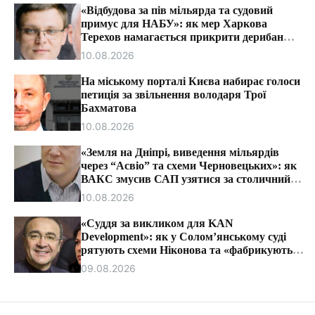
т
«Відбудова за пів мільярда та судовий
и
примус для НАБУ»: як мер Харкова
Терехов намагається прикрити дерибан
міського бюджету.
10.08.2026
На міському порталі Києва набирає голоси
петиція за звільнення володаря Трої
Бахматова
10.08.2026
«Земля на Дніпрі, виведення мільярдів
через “Асвіо” та схеми Черновецьких»: як
ВАКС змусив САП узятися за столичний
синдикат.
10.08.2026
«Суддя за викликом для KAN
Development»: як у Солом’янському суді
рятують схеми Ніконова та «фабрикують»
митні справи.
09.08.2026