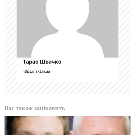
п
и
с
і
в
Тарас Швачко
https://fakt.in.ua
Вас також зацікавить