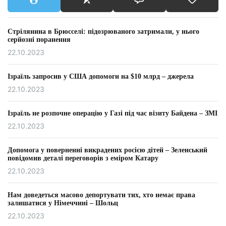
Стрілянина в Брюсселі: підозрюваного затримали, у нього
серйозні поранення
22.10.2023
Ізраїль запросив у США допомоги на $10 млрд – джерела
22.10.2023
Ізраїль не розпочне операцію у Газі під час візиту Байдена – ЗМІ
22.10.2023
Допомога у поверненні викрадених росією дітей – Зеленський
повідомив деталі переговорів з еміром Катару
22.10.2023
Нам доведеться масово депортувати тих, хто немає права
залишатися у Німеччині – Шольц
22.10.2023