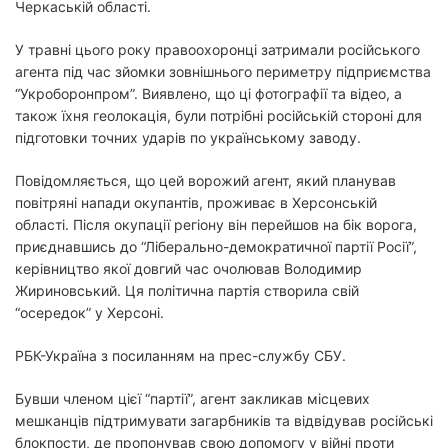
Черкаській області.
У травні цього року правоохоронці затримали російського
агента під час зйомки зовнішнього периметру підприємства
“Укроборонпром”. Виявлено, що ці фотографії та відео, а
також їхня геолокація, були потрібні російській стороні для
підготовки точних ударів по українському заводу.
Повідомляється, що цей ворожий агент, який планував
повітряні напади окупантів, проживає в Херсонській
області. Після окупації регіону він перейшов на бік ворога,
приєднавшись до “Ліберально-демократичної партії Росії”,
керівництво якої довгий час очолював Володимир
Жириновський. Ця політична партія створила свій
“осередок” у Херсоні.
РБК-Україна з посиланням на прес-службу СБУ.
Бувши членом цієї “партії”, агент закликав місцевих
мешканців підтримувати загарбників та відвідував російські
блокпости, де пропонував свою допомогу у війні проти