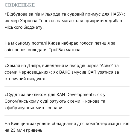
СВІЖЕНЬКЕ
«Відбудова за пів мільярда та судовий примус для НАБУ»:
як мер Харкова Терехов намагається прикрити дерибан
міського бюджету.
На міському порталі Києва набирає голоси петиція за
звільнення володаря Трої Бахматова
«Земля на Дніпрі, виведення мільярдів через “Асвіо” та
схеми Черновецьких»: як ВАКС змусив САП узятися за
столичний синдикат.
«Суддя за викликом для KAN Development»: як у
Солом’янському суді рятують схеми Ніконова та
«фабрикують» митні справи.
На Київщині закуплять обладнання для комп’ютеризації шкіл
на 23 млн гривень