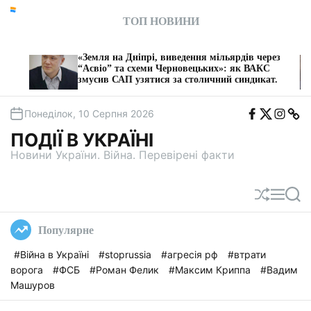
П
ТОП НОВИНИ
е
р
е
«Земля на Дніпрі, виведення мільярдів через
«Судд
й
“Асвіо” та схеми Черновецьких»: як ВАКС
як у 
змусив САП узятися за столичний синдикат.
Нікон
т
и
F
T
I
T
д
Понеділок, 10 Серпня 2026
b
w
n
e
о
i
s
l
ПОДІЇ В УКРАЇНІ
t
e
в
a
g
Новини України. Війна. Перевірені факти
м
a
і
с
П
М
П
т
е
е
о
у
р
н
ш
Популярне
е
ю
у
т
к
#Війна в Україні
#stoprussia
#агресія рф
#втрати
а
ворога
#ФСБ
#Роман Фелик
#Максим Криппа
#Вадим
с
у
Машуров
в
а