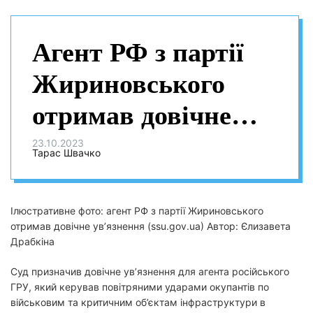
Агент РФ з партії
Жириновського
отримав довічне
ув’язнення:
23.10.2023
Тарас Швачко
коригував удари по
Черкаській області
Ілюстративне фото: агент РФ з партії Жириновського
отримав довічне ув’язнення (ssu.gov.ua) Автор: Єлизавета
Драбкіна
Суд призначив довічне ув’язнення для агента російського
ГРУ, який керував повітряними ударами окупантів по
військовим та критичним об’єктам інфраструктури в