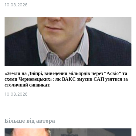
10.08.2026
«Земля на Дніпрі, виведення мільярдів через “Асвіо” та
схеми Черновецьких»: як ВАКС змусив САП узятися за
столичний синдикат.
10.08.2026
Більше від автора