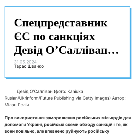
Спецпредставник
ЄС по санкціях
Девід О’Салліван:
Час грає на користь
31.05.2024
Тарас Швачко
України, а не Росії
Девід О’Салліван (фото: Kaniuka
Ruslan/Ukrinform/Future Publishing via Getty Images)
Автор:
Мілан Лєліч
Про використання заморожених російських мільярдів для
допомоги Україні, російські схеми обходу санкцій і те, як
вони повільно, але впевнено руйнують російську