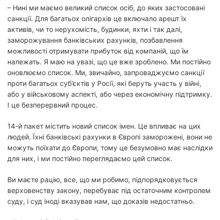
– Нині ми маємо великий список осіб, до яких застосовані
санкції. Для багатьох олігархів це включало арешт їх
активів, чи то нерухомість, будинки, яхти і так далі,
заморожування банківських рахунків, позбавлення
можливості отримувати прибуток від компаній, що їм
належать. Я маю на увазі, що це вже зроблено. Ми постійно
оновлюємо список. Ми, звичайно, запроваджуємо санкції
проти багатьох суб’єктів у Росії, які беруть участь у війні,
або у військовому аспекті, або через економічну підтримку.
І це безперервний процес.
14-й пакет містить новий список імен. Це впливає на цих
людей. Їхні банківські рахунки в Європі заморожені, вони не
можуть поїхати до Європи, тому це безумовно має наслідки
для них, і ми постійно переглядаємо цей список.
Ви маєте рацію, все, що ми робимо, підпорядковується
верховенству закону, перебуває під остаточним контролем
суду, і суд іноді вказував нам, що доказів недостатньо.