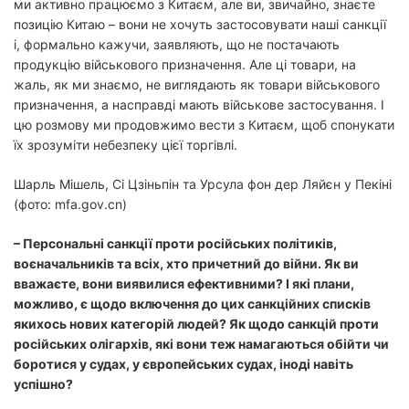
ми активно працюємо з Китаєм, але ви, звичайно, знаєте
позицію Китаю – вони не хочуть застосовувати наші санкції
і, формально кажучи, заявляють, що не постачають
продукцію військового призначення. Але ці товари, на
жаль, як ми знаємо, не виглядають як товари військового
призначення, а насправді мають військове застосування. І
цю розмову ми продовжимо вести з Китаєм, щоб спонукати
їх зрозуміти небезпеку цієї торгівлі.
Шарль Мішель, Сі Цзіньпін та Урсула фон дер Ляйєн у Пекіні
(фото: mfa.gov.cn)
– Персональні санкції проти російських політиків,
воєначальників та всіх, хто причетний до війни. Як ви
вважаєте, вони виявилися ефективними? І які плани,
можливо, є щодо включення до цих санкційних списків
якихось нових категорій людей? Як щодо санкцій проти
російських олігархів, які вони теж намагаються обійти чи
боротися у судах, у європейських судах, іноді навіть
успішно?