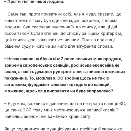
– Проти тієї чи іншої людини.
– Саме так, проти приватних осіб. Але я мушу сказати, що
кілька тижнів тому був один випадок, зокрема, з двома
людьми. Суд скасував внесення їх до списку, але ці дві
особи також були включені до списку за іншим критерієм, і
цей список досі залишається чинним. Тож на практиці
рішення суду нічого не змінило для фігурантів справи.
– Незважаючи на більш ніж 2 роки великих міжнародних,
зокрема європейських санкцій, російська економіка не
впала, а навіть демонструє зростання за низкою ключових
показників. То, можливо, ЄС зробив щось не так із
загальним, фундаментальним підходом до санкцій,
можливо, щось слід виправити чи буде виправлено?
– Я думаю, важливо відзначити, що це не просто санкції ЄС,
це санкції G7, тому ми є частиною дуже великої коаліції
найбільш економічно важливих країн світу.
Якщо подивитися на функціонування російської економіки,