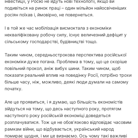
інвестиції, у Росію не йдуть нові технології, якщо ви
подивіться на ринок праці – один мільйон найосвіченіших
росіян поїхав і, ймовірно, не повернеться.
І в той же час мобілізація висмоктала з економіки
некваліфіковану робочу силу, існує величезний дефіцит у
сільському господарстві, будівництві тощо.
Таким чином, середньострокова перспектива російської
економіки дуже погана. Проблема в тому, що це скоріше
повільний прокол, аніж вибух шини. Таким чином, щоб
показати реальний вплив на поведінку Росії, потрібно трохи
більше часу, ніж, можливо, деякі люди думали на самому
початку.
Але це проявиться, і я думаю, що більшість економістів
зійдуться на тому, що десь наступного року, протягом
наступного року російській економіці доведеться
розплачуватися. Тож це не обов’язково відповідає часовим
рамкам війни, що відбувається, український народ
помирає щодня, і ми це визнаємо. Ось чому такі важливі