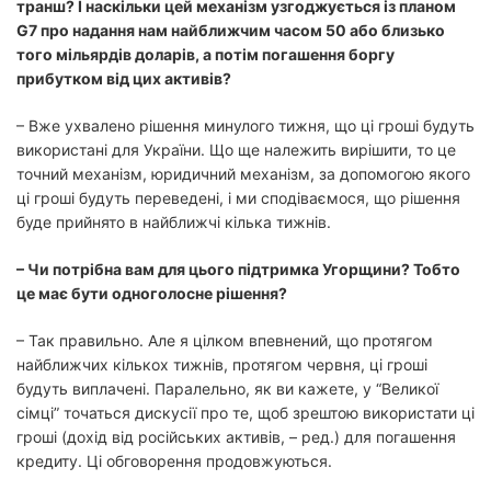
транш? І наскільки цей механізм узгоджується із планом
G7 про надання нам найближчим часом 50 або близько
того мільярдів доларів, а потім погашення боргу
прибутком від цих активів?
– Вже ухвалено рішення минулого тижня, що ці гроші будуть
використані для України. Що ще належить вирішити, то це
точний механізм, юридичний механізм, за допомогою якого
ці гроші будуть переведені, і ми сподіваємося, що рішення
буде прийнято в найближчі кілька тижнів.
– Чи потрібна вам для цього підтримка Угорщини? Тобто
це має бути одноголосне рішення?
– Так правильно. Але я цілком впевнений, що протягом
найближчих кількох тижнів, протягом червня, ці гроші
будуть виплачені. Паралельно, як ви кажете, у “Великої
сімці” точаться дискусії про те, щоб зрештою використати ці
гроші (дохід від російських активів, – ред.) для погашення
кредиту. Ці обговорення продовжуються.