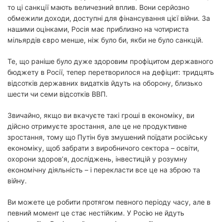
то ці санкції мають величезний вплив. Вони серйозно
обмежили доходи, доступні для фінансування цієї війни. За
нашими оцінками, Росія має приблизно на чотириста
мільярдів євро менше, ніж було би, якби не було санкцій.
Те, що раніше було дуже здоровим профіцитом державного
бюджету в Росії, тепер перетворилося на дефіцит: тридцять
відсотків державних видатків йдуть на оборону, близько
шести чи семи відсотків ВВП.
Звичайно, якщо ви вкачуєте такі гроші в економіку, ви
дійсно отримуєте зростання, але це не продуктивне
зростання, тому що Путін був змушений поїдати російську
економіку, щоб забрати з виробничого сектора – освіти,
охорони здоров’я, досліджень, інвестицій у розумну
економічну діяльність – і перекласти все це на зброю та
війну.
Ви можете це робити протягом певного періоду часу, але в
певний момент це стає нестійким. У Росію не йдуть