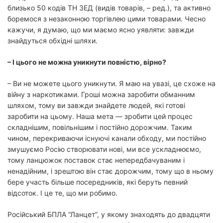
близько 50 кодів ТН ЗЕД (видів товарів, – ред.), та активно
боремося з незаконною торгівлею цими товарами. Чесно
кажучи, я думаю, що ми маємо ясно уявляти: завжди
знайдуться обхідні шляхи.
– І цього не можна уникнути повністю, вірно?
– Ви не можете цього уникнути. Я маю на увазі, це схоже на
війну з наркотиками. Гроші можна заробити обманним
шляхом, тому ви завжди знайдете людей, які готові
заробити на цьому. Наша мета — зробити цей процес
складнішим, повільнішим і постійно дорожчим. Таким
чином, перекриваючи існуючі канали обходу, ми постійно
змушуємо Росію створювати нові, ми все ускладнюємо,
тому ланцюжок поставок стає непередбачуваним і
ненадійним, і зрештою він стає дорожчим, тому що в ньому
бере участь більше посередників, які беруть певний
відсоток. І це те, що ми робимо.
Російський БПЛА “Ланцет”, у якому знаходять до двадцяти