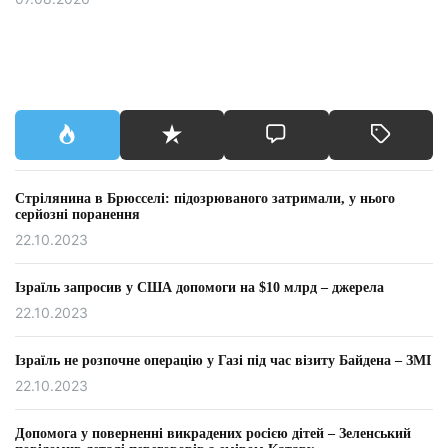
Стрілянина в Брюсселі: підозрюваного затримали, у нього
серйозні поранення
22.10.2023
Ізраїль запросив у США допомоги на $10 млрд – джерела
22.10.2023
Ізраїль не розпочне операцію у Газі під час візиту Байдена – ЗМІ
22.10.2023
Допомога у поверненні викрадених росією дітей – Зеленський