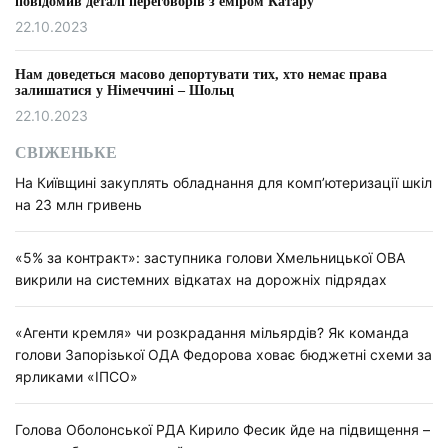
повідомив деталі переговорів з еміром Катару
22.10.2023
Нам доведеться масово депортувати тих, хто немає права
залишатися у Німеччині – Шольц
22.10.2023
СВІЖЕНЬКЕ
На Київщині закуплять обладнання для комп’ютеризації шкіл
на 23 млн гривень
«5% за контракт»: заступника голови Хмельницької ОВА
викрили на системних відкатах на дорожніх підрядах
«Агенти кремля» чи розкрадання мільярдів? Як команда
голови Запорізької ОДА Федорова ховає бюджетні схеми за
ярликами «ІПСО»
Голова Оболонської РДА Кирило Фесик йде на підвищення –