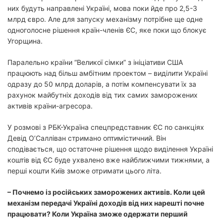
них будуть направлені Україні, мова поки йде про 2,5-3
млрд євро. Але для запуску механізму потрібне ще одне
одноголосне рішення країн-членів ЄС, яке поки що блокує
Угорщина.
Паралельно країни “Великої сімки” з ініціативи США
працюють над більш амбітним проектом – виділити Україні
одразу до 50 млрд доларів, а потім компенсувати їх за
рахунок майбутніх доходів від тих самих заморожених
активів країни-агресора.
У розмові з РБК-Україна спецпредставник ЄС по санкціях
Девід О’Салліван стримано оптимістичний. Він
сподівається, що остаточне рішення щодо виділення Україні
коштів від ЄС буде ухвалено вже найближчими тижнями, а
перші кошти Київ зможе отримати цього літа.
– Почнемо із російських заморожених активів. Коли цей
механізм передачі Україні доходів від них нарешті почне
працювати? Коли Україна зможе одержати перший