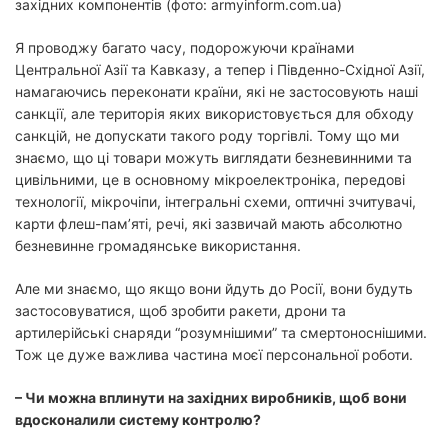
західних компонентів (фото: armyinform.com.ua)
Я проводжу багато часу, подорожуючи країнами
Центральної Азії та Кавказу, а тепер і Південно-Східної Азії,
намагаючись переконати країни, які не застосовують наші
санкції, але територія яких використовується для обходу
санкцій, не допускати такого роду торгівлі. Тому що ми
знаємо, що ці товари можуть виглядати безневинними та
цивільними, це в основному мікроелектроніка, передові
технології, мікрочіпи, інтегральні схеми, оптичні зчитувачі,
карти флеш-пам’яті, речі, які зазвичай мають абсолютно
безневинне громадянське використання.
Але ми знаємо, що якщо вони йдуть до Росії, вони будуть
застосовуватися, щоб зробити ракети, дрони та
артилерійські снаряди “розумнішими” та смертоноснішими.
Тож це дуже важлива частина моєї персональної роботи.
– Чи можна вплинути на західних виробників, щоб вони
вдосконалили систему контролю?