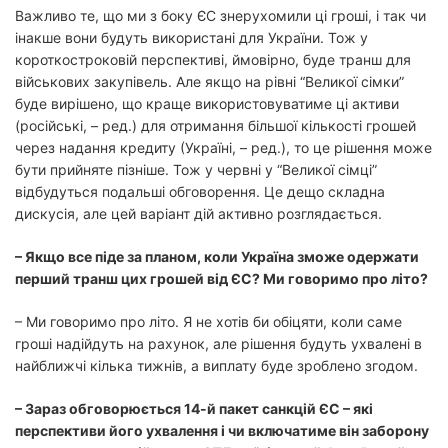
Важливо те, що ми з боку ЄС знерухомили ці гроші, і так чи
інакше вони будуть використані для України. Тож у
короткостроковій перспективі, ймовірно, буде транш для
військових закупівель. Але якщо на рівні “Великої сімки”
буде вирішено, що краще використовуватиме ці активи
(російські, – ред.) для отримання більшої кількості грошей
через надання кредиту (Україні, – ред.), то це рішення може
бути прийняте пізніше. Тож у червні у “Великої сімці”
відбудуться подальші обговорення. Це дещо складна
дискусія, але цей варіант дій активно розглядається.
– Якщо все піде за планом, коли Україна зможе одержати
перший транш цих грошей від ЄС? Ми говоримо про літо?
– Ми говоримо про літо. Я не хотів би обіцяти, коли саме
гроші надійдуть на рахунок, але рішення будуть ухвалені в
найближчі кілька тижнів, а виплату буде зроблено згодом.
– Зараз обговорюється 14-й пакет санкцій ЄС – які
перспективи його ухвалення і чи включатиме він заборону