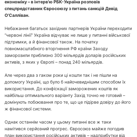
економіку – в інтерв'ю РБК-Україна розповів
спецпредставник Євросоюзу з питань санкцій Девід
О'Салліван.
Небажання багатьох західних партнерів України переходити
“червоні лінії” Україна відчуває не лише у питанні військової
підтримки, а й фінансової також. На початку
повномасштабного вторгнення РФ країни Заходу
заморозили приблизно 300 мільярдів доларів російських
активів, з яких у Європі – понад 240 мільярдів.
Але через два з гаком роки ці кошти так і не пішли на
допомогу Україні, що було б найочевиднішим способом їх
використання. До конфіскації заморожених коштів як
найбільш оптимального варіанту Захід точно не готовий –
домінують побоювання про те, що це підірве довіру до його
ж фінансової системи.
Однак останнім часом у цьому питанні все ж таки
намітився серйозний прогрес. Євросоюз майже погодив
план використання російських активів – надприбутки від