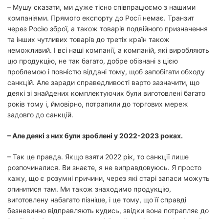
– Мушу сказати, ми дуже тісно співпрацюємо з нашими
компаніями. Прямого експорту до Росії немає. Транзит
через Росію зброї, а також товарів подвійного призначення
та інших чутливих товарів до третіх країн також
неможливий. І всі наші компанії, а компаній, які виробляють
цю продукцію, не так багато, добре обізнані з цією
проблемою і повністю віддані тому, щоб запобігати обходу
санкцій. Але заради справедливості варто зазначити, що
деякі зі знайдених комплектуючих були виготовлені багато
років тому і, ймовірно, потрапили до торгових мереж
задовго до санкцій.
– Але деякі з них були зроблені у 2022-2023 роках.
– Так це правда. Якщо взяти 2022 рік, то санкції лише
розпочиналися. Ви знаєте, я не виправдовуюсь. Я просто
кажу, що є розумні причини, через які старі запаси можуть
опинитися там. Ми також знаходимо продукцію,
виготовлену набагато пізніше, і це тому, що її справді
безневинно відправляють кудись, звідки вона потрапляє до