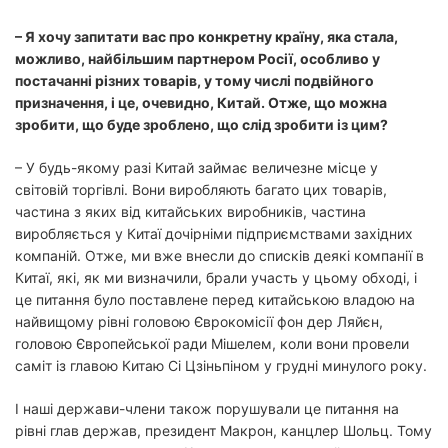
– Я хочу запитати вас про конкретну країну, яка стала,
можливо, найбільшим партнером Росії, особливо у
постачанні різних товарів, у тому числі подвійного
призначення, і це, очевидно, Китай. Отже, що можна
зробити, що буде зроблено, що слід зробити із цим?
– У будь-якому разі Китай займає величезне місце у
світовій торгівлі. Вони виробляють багато цих товарів,
частина з яких від китайських виробників, частина
виробляється у Китаї дочірніми підприємствами західних
компаній. Отже, ми вже внесли до списків деякі компанії в
Китаї, які, як ми визначили, брали участь у цьому обході, і
це питання було поставлене перед китайською владою на
найвищому рівні головою Єврокомісії фон дер Ляйєн,
головою Європейської ради Мішелем, коли вони провели
саміт із главою Китаю Сі Цзіньпіном у грудні минулого року.
І наші держави-члени також порушували це питання на
рівні глав держав, президент Макрон, канцлер Шольц. Тому