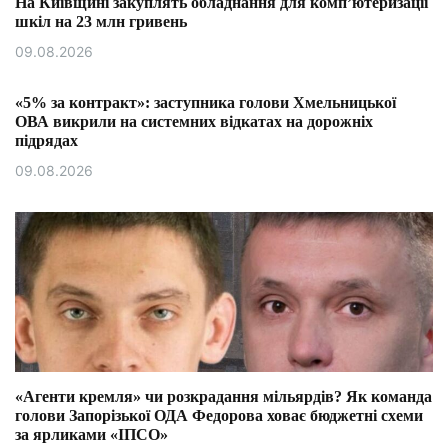
На Київщині закуплять обладнання для комп’ютеризації
шкіл на 23 млн гривень
09.08.2026
«5% за контракт»: заступника голови Хмельницької
ОВА викрили на системних відкатах на дорожніх
підрядах
09.08.2026
«Агенти кремля» чи розкрадання мільярдів? Як команда
голови Запорізької ОДА Федорова ховає бюджетні схеми
за ярликами «ІПСО»