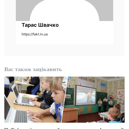
і
в
Тарас Швачко
https://fakt.in.ua
Вас також зацікавить