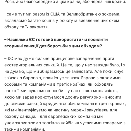
Росії, або безпосередньо з цієї країни, або через інші країни.
І саме тут ми разом із США та Великобританією зокрема,
вкладаємо багато коштів у роботу із виявлення цих схем
обходу та їх закриття.
– Наскільки ЄС готовий використати чи посилити
вторинні санкції для боротьби з цим обходом?
– ЄС має дуже сильне принципове заперечення проти
екстериторіальних санкцій. Це те, що у нас завжди було, і я
не думаю, що ми збираємось це змінювати. Але поки існує
зв’язок з Європою, поки існує зв’язок Європи з окремими
особами та компаніями в третіх країнах, які обходять
санкції, ми шукаємо способи – у нас є така можливість,
якою ми зараз користуємося досить регулярно – вносити
до списків санкцій юридичні особи, компанії в треті країнах,
які ми ідентифікуємо як частину мережі закупівель для
обходу санкцій. І для європейських компаній ми
унеможливлюємо торгівлю найбільш чутливими товарами з
такими компаніями.