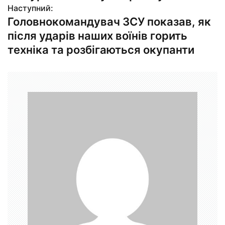
в
Наступний:
Головнокомандувач ЗСУ показав, як
і
після ударів наших воїнів горить
г
техніка та розбігаються окупанти
а
ц
і
я
з
а
п
и
с