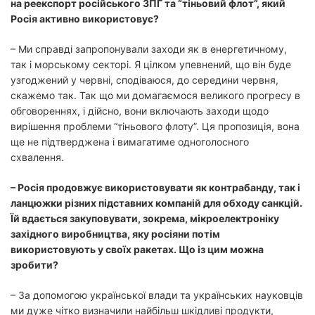
на реекспорт російського ЗПГ та “тіньовий флот”, який
Росія активно використовує?
– Ми справді запропонували заходи як в енергетичному,
так і морському секторі. Я цілком упевнений, що він буде
узгоджений у червні, сподіваюся, до середини червня,
скажемо так. Так що ми домагаємося великого прогресу в
обговореннях, і дійсно, вони включають заходи щодо
вирішення проблеми “тіньового флоту”. Ця пропозиція, вона
ще не підтверджена і вимагатиме одноголосного
схвалення.
– Росія продовжує використовувати як контрабанду, так і
ланцюжки різних підставних компаній для обходу санкцій.
Їй вдається закуповувати, зокрема, мікроелектроніку
західного виробництва, яку росіяни потім
використовують у своїх ракетах. Що із цим можна
зробити?
– За допомогою української влади та українських науковців
ми дуже чітко визначили найбільш шкідливі продукти,