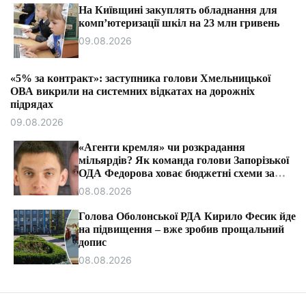
т
На Київщині закуплять обладнання для
и
комп’ютеризації шкіл на 23 млн гривень
09.08.2026
«5% за контракт»: заступника голови Хмельницької
ОВА викрили на системних відкатах на дорожніх
підрядах
09.08.2026
«Агенти кремля» чи розкрадання
мільярдів? Як команда голови Запорізької
ОДА Федорова ховає бюджетні схеми за
ярликами «ІПСО»
08.08.2026
Голова Оболонської РДА Кирило Фесик йде
на підвищення – вже зробив прощальний
допис
08.08.2026