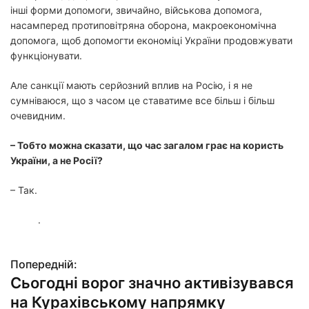
інші форми допомоги, звичайно, військова допомога,
насамперед протиповітряна оборона, макроекономічна
допомога, щоб допомогти економіці України продовжувати
функціонувати.
Але санкції мають серйозний вплив на Росію, і я не
сумніваюся, що з часом це ставатиме все більш і більш
очевидним.
– Тобто можна сказати, що час загалом грає на користь
України, а не Росії?
– Так.
.
Попередній:
Н
Сьогодні ворог значно активізувався
а
на Курахівському напрямку