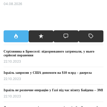
04.08.2026
Стрілянина в Брюсселі: підозрюваного затримали, у нього
серйозні поранення
22.10.2023
Ізраїль запросив у США допомоги на $10 млрд – джерела
22.10.2023
Ізраїль не розпочне операцію у Газі під час візиту Байдена – ЗМІ
22.10.2023