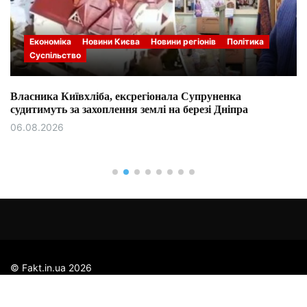
Економіка
Новини Києва
Новини регіонів
Політика
Суспільство
Власника Київхліба, ексрегіонала Супруненка
судитимуть за захоплення землі на березі Дніпра
06.08.2026
© Fakt.in.ua 2026