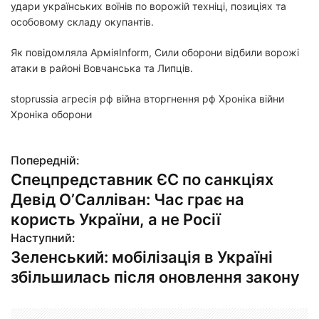
удари українських воїнів по ворожій техніці, позиціях та
особовому складу окупантів.
Як повідомляла АрміяInform, Сили оборони відбили ворожі
атаки в районі Вовчанська та Липців.
stoprussia агресія рф війна вторгнення рф Хроніка війни
Хроніка оборони
Попередній:
Н
Спецпредставник ЄС по санкціях
а
Девід О’Салліван: Час грає на
в
користь України, а не Росії
Наступний:
і
Зеленський: мобілізація в Україні
г
збільшилась після оновлення закону
а