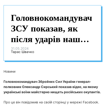
Головнокомандувач
ЗСУ показав, як
після ударів наших
воїнів горить
31.05.2024
Тарас Швачко
техніка та
розбігаються
Новини
окупанти
Головнокомандувач Збройних Сил України генерал-
полковник Олександр Сирський показав відео, на якому
українські воїни майстерно нищать російських окупантів.
Про це він повідомив на своїй сторінці у мережі Facebook.