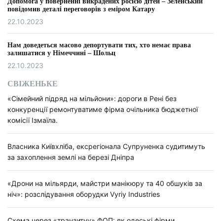
Допомога у поверненні викрадених росією дітей – Зеленський
повідомив деталі переговорів з еміром Катару
22.10.2023
Нам доведеться масово депортувати тих, хто немає права
залишатися у Німеччині – Шольц
22.10.2023
СВІЖЕНЬКЕ
«Сімейний підряд на мільйони»: дороги в Рені без
конкуренції ремонтуватиме фірма очільника бюджетної
комісії Ізмаїла.
Власника Київхліба, ексрегіонала Супруненка судитимуть
за захоплення землі на березі Дніпра
«Дрони на мільярди, майстри манікюру та 40 обшуків за
ніч»: розслідування оборудки Vyriy Industries
Схема через «транзитну» ФОП: як одеські фірми