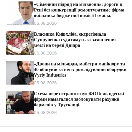
т
«Сімейний підряд на мільйони»: дороги в
и
Рені без конкуренції ремонтуватиме фірма
очільника бюджетної комісії Ізмаїла.
06.08.2026
Власника Київхліба, ексрегіонала
Супруненка судитимуть за захоплення
землі на березі Дніпра
06.08.2026
«Дрони на мільярди, майстри манікюру та
40 обшуків за ніч»: розслідування оборудки
Vyriy Industries
05.08.2026
Схема через «транзитну» ФОП: як одеські
фірми намагалися заблокувати рахунки
барменів у Трускавці.
05.08.2026