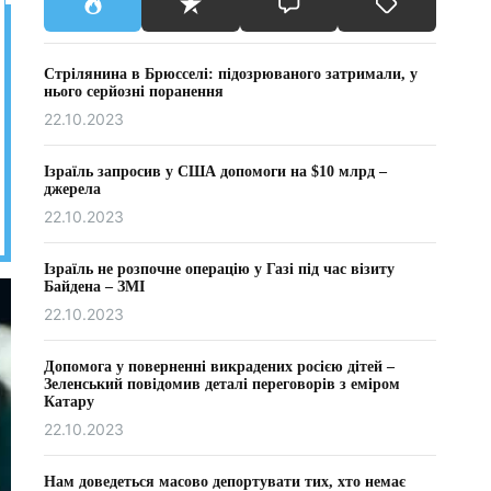
Стрілянина в Брюсселі: підозрюваного затримали, у
нього серйозні поранення
22.10.2023
Ізраїль запросив у США допомоги на $10 млрд –
джерела
22.10.2023
Ізраїль не розпочне операцію у Газі під час візиту
Байдена – ЗМІ
22.10.2023
Допомога у поверненні викрадених росією дітей –
Зеленський повідомив деталі переговорів з еміром
Катару
22.10.2023
Нам доведеться масово депортувати тих, хто немає