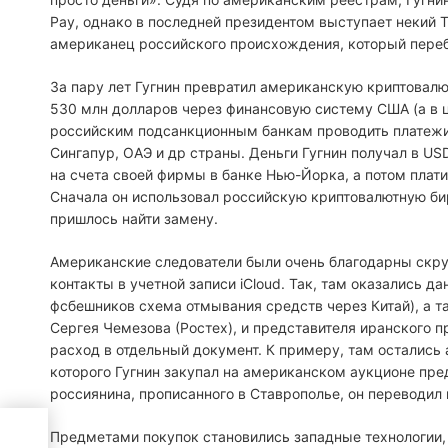
Pay, однако в последней президентом выступает некий 
американец российского происхождения, который пере
За пару лет Гугнин превратил американскую криптовал
530 млн долларов через финансовую систему США (а в ц
российским подсанкционным банкам проводить платежи.
Сингапур, ОАЭ и др страны. Деньги Гугнин получал в US
на счета своей фирмы в банке Нью-Йорка, а потом плат
Сначала он использовал российскую криптовалютную бир
пришлось найти замену.
Американские следователи были очень благодарны скру
контакты в учетной записи iCloud. Так, там оказались 
фсбешников схема отмывания средств через Китай), а 
Сергея Чемезова (Ростех), и представителя иранского п
расход в отдельный документ. К примеру, там остались 
которого Гугнин закупал на американском аукционе пре
россиянина, прописанного в Ставрополье, он переводил
го до
Предметами покупок становились западные технологии,