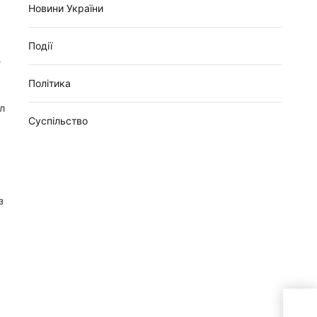
Новини України
Події
е
Політика
л
Суспільство
з
Рома