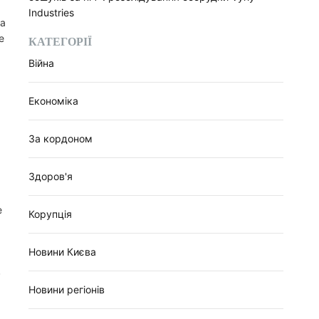
Industries
ta
е
КАТЕГОРІЇ
Війна
Економіка
За кордоном
Здоров'я
е
Корупція
Новини Києва
в
Новини регіонів