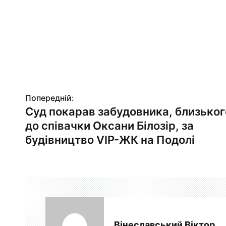
Попередній:
Н
Суд покарав забудовника, близьког
а
до співачки Оксани Білозір, за
в
будівництво VIP-ЖК на Подолі
і
г
а
ц
Вінеславський Віктор