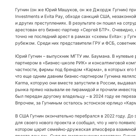
Гугнин (он же Юрий Машуков, он же Джордж Гугнин) при
Investments и Evita Pay, обходе санкций США, незаконн
и других преступлениях. В результате он пошел на сотру
арестован его бизнес-партнер «Сергей БТР». Очевидно,
точно не последний арест в рамках «схемы Evita»: у Гугн
рубежом. Среди них представители ГРУ и ФСБ, советника
Юрий Гугнин – выпускник МГТУ им. Баумана. В нулевые
партнером в «Бизнес-школе РИК» и консалтинговой комп
частности, фирмы под брендом «Карма», в которых его 
что еще одним давним бизнес-партнером Гугнина являлс
Karma, которую они вместе запустили в России, выдава
рынка прямо называли ее пирамидой и прочили инвестор
был передан другому владельцу – в 2024 году ее перезап
Впрочем, за Гугниным осталось эстонское юрлицо «Ка
В США Гугнин окончательно перебрался в 2022 году. До 
для своего нового проекта и сообщал, что у него появил
котором царит семейно-дружеская атмосфера взаимной п
просто деньги». Судя по американским реестрам, Гугнин