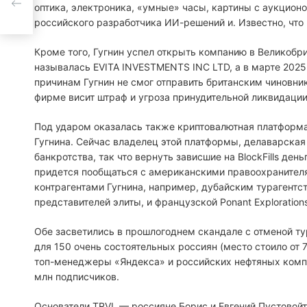
оптика, электроника, «умные» часы, картины с аукцион
российского разработчика ИИ-решений и. Известно, чт
Кроме того, Гугнин успел открыть компанию в Великобри
называлась EVITA INVESTMENTS INC LTD, а в марте 2025
причинам Гугнин не смог отправить британским чиновник
фирме висит штраф и угроза принудительной ликвидации
Под ударом оказалась также криптовалютная платформа 
Гугнина. Сейчас владелец этой платформы, делаварская R
банкротства, так что вернуть зависшие на BlockFills ден
придется пообщаться с американскими правоохранителя
контрагентами Гугнина, например, дубайским турагентс
представителей элиты, и французской Ponant Explorations
Обе засветились в прошлогоднем скандале с отменой т
для 150 очень состоятельных россиян (место стоило от 
топ-менеджеры «Яндекса» и российских нефтяных компа
млн подписчиков.
Основатели TRVL — россияне Борис и Евгений Пустовой