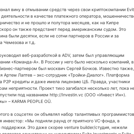
знал вину в отмывании средств через свои криптокомпании Evi
ой деятельности в качестве платежного оператора, мошенничеств
дничество и не прошло и полутора месяцев, как на Кипре
 скоро он также предстанет перед американским судом. Это
ина были десятки, если не сотни партнеров в России и за
 Чемезова и т.д.
 руководил веб-разработкой в ADV, затем был управляющим
ании «Команда-А». В России у него было несколько компаний, в
бизнес-партнером был москвич Сергей Бочков. Известно также,
я Артем Лаптев – экс-сотрудник «Тройки-Диалог». Платформа
ла P2P кредиты и даже имела лицензию ЦБ. Правда, участники
ам неприятности. Проект тихо загибался несколько лет, пока н
устили под названием http://Investin.vc (ООО «Инвест Ин»).
рмы» – KARMA PEOPLE OÜ.
этого в соцсетях он объявлял набор талантливых программисто
ся инвестор: «Мы подняли раунд от приятного VC-фонда, в
оддержки. Это даже скорее venture builder/студия, нежели
 является единственным учредителем Evita Investments и Evita