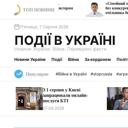
П
ли Три кейса,
«Сімейний підряд на мільйони»
Кушнира с Виктором
без конкуренції ремонтуватиме
е
ТОП НОВИНИ
очільника бюджетної комісії Із
р
е
П’ятниця, 7 Серпня 2026
й
т
ПОДІЇ В УКРАЇНІ
и
д
Новини України. Війна. Перевірені факти
о
в
Новини України
Події
Війна
За кордоном
Полі
м
і
#Війна в Україні
#stoprussia
#агре
Популярне
с
т
З 1 серпня у Києві
у
запрацювали онлайн-
послуги БТІ
07.08.2026