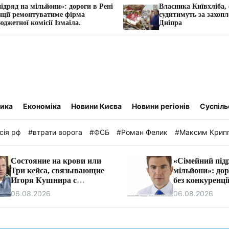
: дороги в Рені
Власника Київхліба, ексрегіонала Супр
 фірма
судитимуть за захоплення землі на берез
маїла.
Дніпра
тика
Економіка
Новини Києва
Новини регіонів
Суспіль
сія рф
#втрати ворога
#ФСБ
#Роман Фелик
#Максим Крип
Состояние на крови или
«Сімейний під
Три кейса, связывающие
мільйони»: дор
Игоря Кушнира с
без конкуренці
Виктором Медведчуком
ремонтуватиме
06.08.2026
06.08.2026
очільника бюд
комісії Ізмаїла.