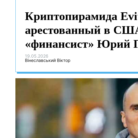
Криптопирамида Evit
арестованный в СШ
«финансист» Юрий Г
американскую крипт
19.05.2026
Вінеславський Віктор
для ФСБ и ГРУ