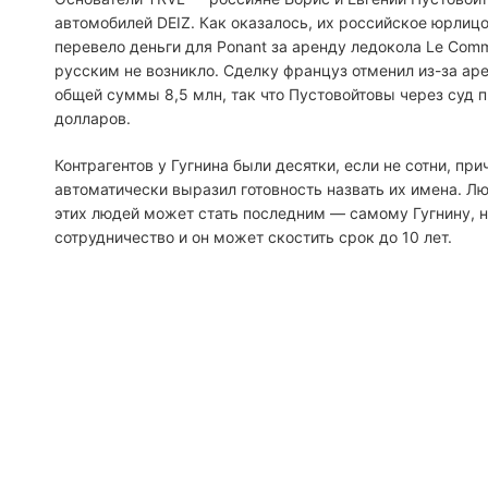
автомобилей DEIZ. Как оказалось, их российское юрлиц
перевело деньги для Ponant за аренду ледокола Le Comm
русским не возникло. Сделку француз отменил из-за аре
общей суммы 8,5 млн, так что Пустовойтовы через суд 
долларов.
Контрагентов у Гугнина были десятки, если не сотни, пр
автоматически выразил готовность назвать их имена. 
этих людей может стать последним — самому Гугнину, 
сотрудничество и он может скостить срок до 10 лет.