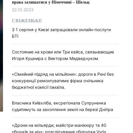
права залишатися у Німеччині – Шольц
22.10.2023
СВІЖЕНЬКЕ
З 1 серпня у Києві запрацювали онлайн-послуги
БТІ
Состояние на крови или Три кейса, связывающие
Игоря Кушнира с Виктором Медведчуком
«Сімейний підряд на мільйони»: дороги в Рені без
конкуренції ремонтуватиме фірма очільника
бюджетної комісії Ізмаїла.
Власника Київхліба, ексрегіонала Супруненка
судитимуть за захоплення землі на березі Дніпра
«Дрони на мільярди, майстри манікюру та 40
обшуків за ніч»: розслідування оборудки Vyriy