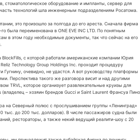
ов, стоматологическое оборудование и импланты, сервер для
о часть технологий шла инженерным подразделениям Росатома.
тании, это произошло за полгода до его ареста. Сначала фирма
-го была переименована в ONE EVE INC LTD. По понятным
ам в этом году необходимые документы, так что сейчас на его
.
BlockFills, с которой работали американские компании Юрия
eliz Technology Group Holdings Inc. проходит процедуру
ьги Гугнину, очевидно, не удастся. А вот руководству платформы
ми. Перспектива такого же разговора висит и над другими
твом TRVL, которое организует развлекательные круизы для
 (владелец – хозяин брендов Gucci и Saint Laurent Франсуа Пино
ура на Северный полюс с прослушиванием группы «Ленинград»
70 тыс. до 200 тыс. долларов). В числе пассажиров судна были
ний, рестораторы, а также некий ведущий реалити-шоу с 20
товы, им принадлежит также дубайская фирма по тюнингу