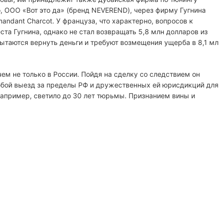
о, ООО «Вот это да» (бренд NEVEREND), через фирму Гугнина
andant Charcot. У француза, что характерно, вопросов к
ста Гугнина, однако не стал возвращать 5,8 млн долларов из
пытаются вернуть деньги и требуют возмещения ущерба в 8,1 мл
ичем не только в России. Пойдя на сделку со следствием он
Любой выезд за пределы РФ и дружественных ей юрисдикций для
например, светило до 30 лет тюрьмы. Признанием вины и