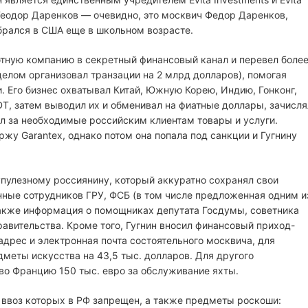
Теодор Даренков — очевидно, это москвич Федор Даренков,
брался в США еще в школьном возрасте.
ютную компанию в секретный финансовый канал и перевел боле
елом организовал транзации на 2 млрд долларов), помогая
 Его бизнес охватывал Китай, Южную Корею, Индию, Гонконг,
DT, затем выводил их и обменивал на фиатные доллары, зачисля
ил за необходимые российским клиентам товары и услуги.
жу Garantex, однако потом она попала под санкции и Гугнину
пулезному россиянину, который аккуратно сохранял свои
данные сотрудников ГРУ, ФСБ (в том числе предложенная одним и
также информация о помощниках депутата Госдумы, советника
равительства. Кроме того, Гугнин вносил финансовый приход-
адрес и электронная почта состоятельного москвича, для
дметы искусства на 43,5 тыс. долларов. Для другого
 во Францию 150 тыс. евро за обслуживание яхты.
 ввоз которых в РФ запрещен, а также предметы роскоши: