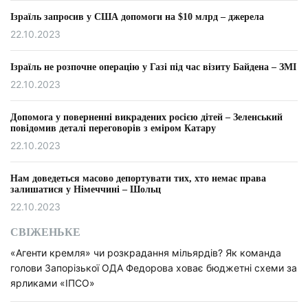
Ізраїль запросив у США допомоги на $10 млрд – джерела
22.10.2023
Ізраїль не розпочне операцію у Газі під час візиту Байдена – ЗМІ
22.10.2023
Допомога у поверненні викрадених росією дітей – Зеленський
повідомив деталі переговорів з еміром Катару
22.10.2023
Нам доведеться масово депортувати тих, хто немає права
залишатися у Німеччині – Шольц
22.10.2023
СВІЖЕНЬКЕ
«Агенти кремля» чи розкрадання мільярдів? Як команда
голови Запорізької ОДА Федорова ховає бюджетні схеми за
ярликами «ІПСО»