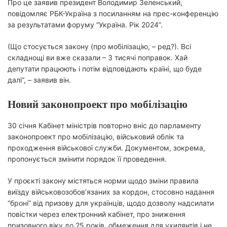
Про це заявив президент Володимир Зеленський,
повідомляє РБК-Україна з посиланням на прес-конференцію
за результатами форуму “Україна. Рік 2024”.
(Що стосується закону (про мобілізацію, – ред?). Всі
складнощі ви вже сказали – 3 тисячі поправок. Хай
депутати працюють і потім відповідають країні, що буде
далі”, – заявив він.
Новий законопроект про мобілізацію
30 січня Кабінет міністрів повторно вніс до парламенту
законопроект про мобілізацію, військовий облік та
проходження військової служби. Документом, зокрема,
пропонується змінити порядок її проведення.
У проєкті закону містяться норми щодо зміни правила
виїзду військовозобов’язаних за кордон, стосовно надання
“броні” від призову для українців, щодо дозволу надсилати
повістки через електронний кабінет, про зниження
призовного віку до 25 років, обмеження для ухилянтів і не