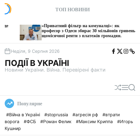
П
ТОП НОВИНИ
е
р
е
«Приватний фільтр на комуналці»: як
З 
й
професор з Одеси збирає 30 мільйонів гривень
по
щомісячної ренти з платежів громадян.
т
и
F
T
I
T
д
Неділя, 9 Серпня 2026
b
w
n
e
о
i
s
l
ПОДІЇ В УКРАЇНІ
t
e
в
a
g
Новини України. Війна. Перевірені факти
м
a
і
с
П
М
П
т
е
е
о
у
р
н
ш
Популярне
е
ю
у
т
к
#Війна в Україні
#stoprussia
#агресія рф
#втрати
а
ворога
#ФСБ
#Роман Фелик
#Максим Криппа
#Игорь
с
у
Кушнир
в
а