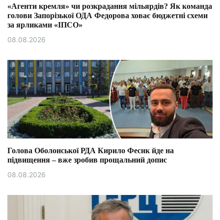
«Агенти кремля» чи розкрадання мільярдів? Як команда
голови Запорізької ОДА Федорова ховає бюджетні схеми
за ярликами «ІПСО»
08.08.2026
Голова Оболонської РДА Кирило Фесик йде на
підвищення – вже зробив прощальний допис
08.08.2026