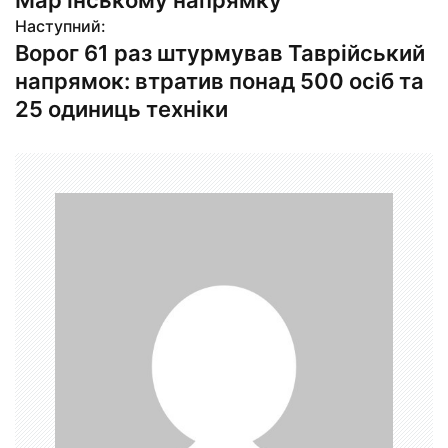
Мар’їнському напрямку
Наступний:
і
Ворог 61 раз штурмував Таврійський
г
напрямок: втратив понад 500 осіб та
25 одиниць техніки
а
ц
і
я
з
а
п
и
с