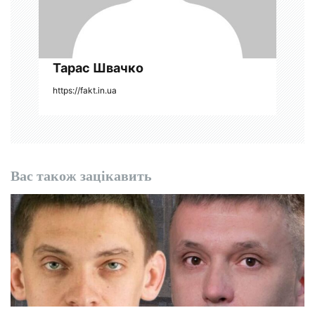
і
в
Тарас Швачко
https://fakt.in.ua
Вас також зацікавить