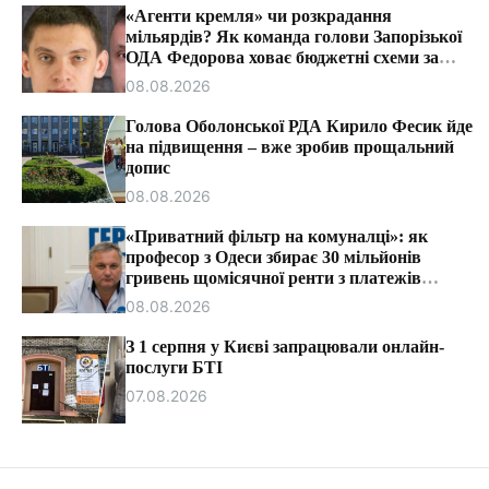
т
«Агенти кремля» чи розкрадання
и
мільярдів? Як команда голови Запорізької
ОДА Федорова ховає бюджетні схеми за
ярликами «ІПСО»
08.08.2026
Голова Оболонської РДА Кирило Фесик йде
на підвищення – вже зробив прощальний
допис
08.08.2026
«Приватний фільтр на комуналці»: як
професор з Одеси збирає 30 мільйонів
гривень щомісячної ренти з платежів
громадян.
08.08.2026
З 1 серпня у Києві запрацювали онлайн-
послуги БТІ
07.08.2026