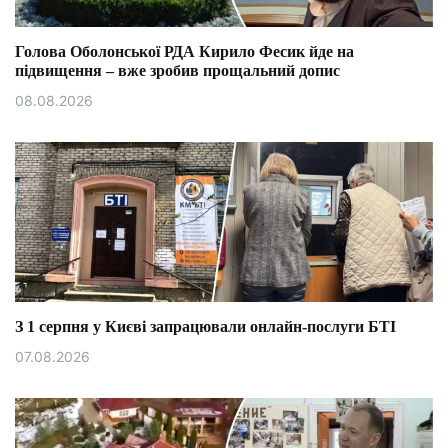
Голова Оболонської РДА Кирило Фесик йде на
підвищення – вже зробив прощальний допис
08.08.2026
З 1 серпня у Києві запрацювали онлайн-послуги БТІ
07.08.2026