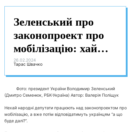
Зеленський про
законопроект про
мобілізацію: хай
депутати працюють
26.02.2024
Тарас Швачко
і потім
відповідають країні
Фото: президент України Володимир Зеленський
(Дмитро Семенюк, РБК-Україна)
Автор: Валерія Поліщук
Нехай народні депутати працюють над законопроектом про
мобілізацію, а вже потім відповідатимуть українцям “а що
буде далі?”.