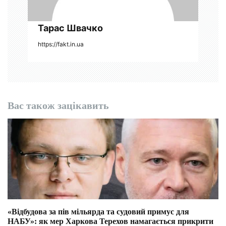
в
Тарас Швачко
https://fakt.in.ua
Вас також зацікавить
«Відбудова за пів мільярда та судовий примус для
НАБУ»: як мер Харкова Терехов намагається прикрити