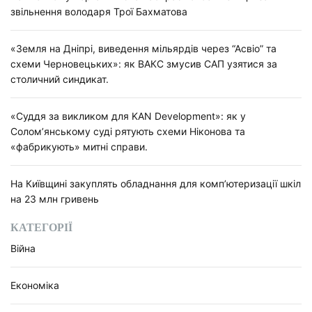
звільнення володаря Трої Бахматова
«Земля на Дніпрі, виведення мільярдів через “Асвіо” та
схеми Черновецьких»: як ВАКС змусив САП узятися за
столичний синдикат.
«Суддя за викликом для KAN Development»: як у
Солом’янському суді рятують схеми Ніконова та
«фабрикують» митні справи.
На Київщині закуплять обладнання для комп’ютеризації шкіл
на 23 млн гривень
КАТЕГОРІЇ
Війна
Економіка