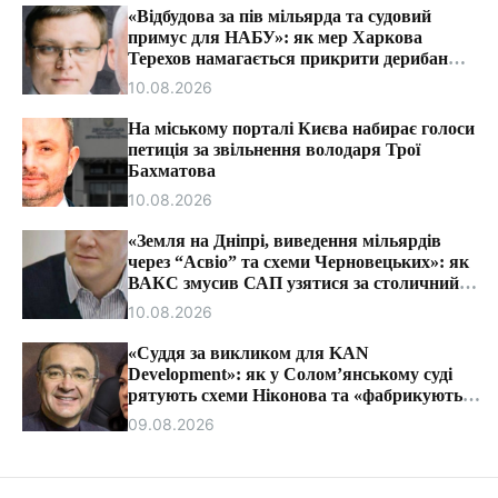
т
«Відбудова за пів мільярда та судовий
и
примус для НАБУ»: як мер Харкова
Терехов намагається прикрити дерибан
міського бюджету.
10.08.2026
На міському порталі Києва набирає голоси
петиція за звільнення володаря Трої
Бахматова
10.08.2026
«Земля на Дніпрі, виведення мільярдів
через “Асвіо” та схеми Черновецьких»: як
ВАКС змусив САП узятися за столичний
синдикат.
10.08.2026
«Суддя за викликом для KAN
Development»: як у Солом’янському суді
рятують схеми Ніконова та «фабрикують»
митні справи.
09.08.2026