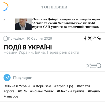
П
ТОП НОВИНИ
е
р
е
«Земля на Дніпрі, виведення мільярдів через
«
й
“Асвіо” та схеми Черновецьких»: як ВАКС
я
змусив САП узятися за столичний синдикат.
Н
т
и
F
T
I
T
д
Понеділок, 10 Серпня 2026
b
w
n
e
о
i
s
l
ПОДІЇ В УКРАЇНІ
t
e
в
a
g
Новини України. Війна. Перевірені факти
м
a
і
с
П
М
П
т
е
е
о
у
р
н
ш
Популярне
е
ю
у
т
к
#Війна в Україні
#stoprussia
#агресія рф
#втрати
а
ворога
#ФСБ
#Роман Фелик
#Максим Криппа
#Вадим
с
у
Машуров
в
а