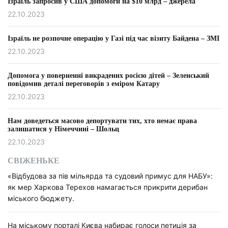
Ізраїль запросив у США допомоги на $10 млрд – джерела
22.10.2023
Ізраїль не розпочне операцію у Газі під час візиту Байдена – ЗМІ
22.10.2023
Допомога у поверненні викрадених росією дітей – Зеленський
повідомив деталі переговорів з еміром Катару
22.10.2023
Нам доведеться масово депортувати тих, хто немає права
залишатися у Німеччині – Шольц
22.10.2023
СВІЖЕНЬКЕ
«Відбудова за пів мільярда та судовий примус для НАБУ»:
як мер Харкова Терехов намагається прикрити дерибан
міського бюджету.
На міському порталі Києва набирає голоси петиція за