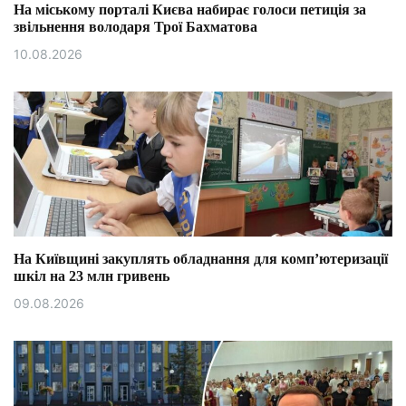
На міському порталі Києва набирає голоси петиція за
звільнення володаря Трої Бахматова
10.08.2026
На Київщині закуплять обладнання для комп’ютеризації
шкіл на 23 млн гривень
09.08.2026