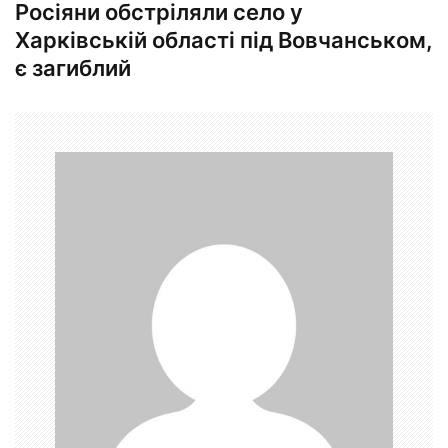
Росіяни обстріляли село у
і
Харківській області під Вовчанськом,
г
є загиблий
а
ц
і
я
з
а
п
и
с
і