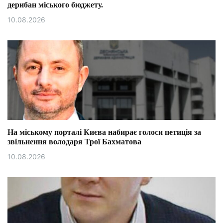
дерибан міського бюджету.
10.08.2026
На міському порталі Києва набирає голоси петиція за
звільнення володаря Трої Бахматова
10.08.2026