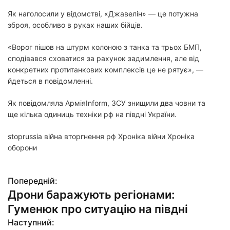
Як наголосили у відомстві, «Джавелін» — це потужна
зброя, особливо в руках наших бійців.
«Ворог пішов на штурм колоною з танка та трьох БМП,
сподівався сховатися за рахунок задимлення, але від
конкретних протитанкових комплексів це не рятує», —
йдеться в повідомленні.
Як повідомляла АрміяInform, ЗСУ знищили два човни та
ще кілька одиниць техніки рф на півдні України.
stoprussia війна вторгнення рф Хроніка війни Хроніка
оборони
Попередній:
Н
Дрони баражують регіонами:
а
Гуменюк про ситуацію на півдні
в
Наступний: