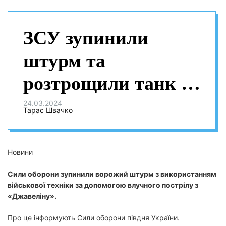
ЗСУ зупинили
штурм та
розтрощили танк і
3 БМП росіян
24.03.2024
Тарас Швачко
одним пострілом з
«Джавеліна»
Новини
Сили оборони зупинили ворожий штурм з використанням
військової техніки за допомогою влучного пострілу з
«Джавеліну».
Про це інформують Сили оборони півдня України.