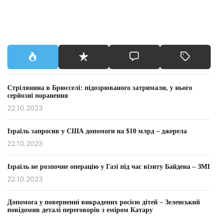
Стрілянина в Брюсселі: підозрюваного затримали, у нього
серйозні поранення
22.10.2023
Ізраїль запросив у США допомоги на $10 млрд – джерела
22.10.2023
Ізраїль не розпочне операцію у Газі під час візиту Байдена – ЗМІ
22.10.2023
Допомога у поверненні викрадених росією дітей – Зеленський
повідомив деталі переговорів з еміром Катару