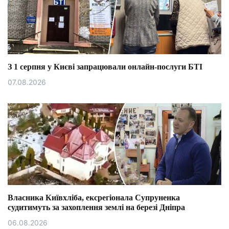
З 1 серпня у Києві запрацювали онлайн-послуги БТІ
07.08.2026
Власника Київхліба, ексрегіонала Супруненка
судитимуть за захоплення землі на березі Дніпра
06.08.2026