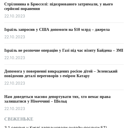
Стрілянина в Брюсселі: підозрюваного затримали, у нього
серйозні поранення
22.10.2023
Ізраїль запросив у США допомоги на $10 млрд – джерела
22.10.2023
Ізраїль не розпочне операцію у Газі під час візиту Байдена – ЗМІ
22.10.2023
Допомога у поверненні викрадених росією дітей – Зеленський
повідомив деталі переговорів з еміром Катару
22.10.2023
Нам доведеться масово депортувати тих, хто немає права
залишатися у Німеччині – Шольц
22.10.2023
СВІЖЕНЬКЕ
З 1 серпня у Києві запрацювали онлайн-послуги БТІ