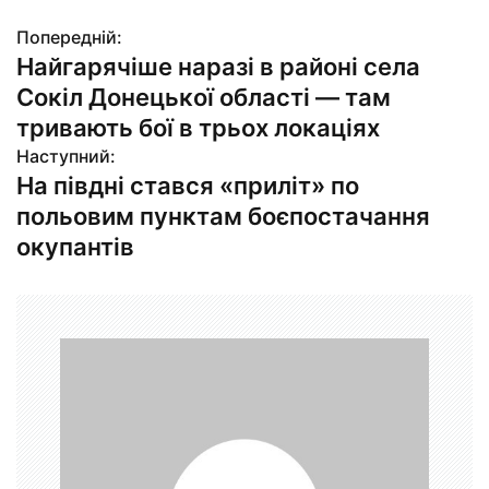
Попередній:
Н
Найгарячіше наразі в районі села
а
Сокіл Донецької області — там
в
тривають бої в трьох локаціях
Наступний:
і
На півдні стався «приліт» по
г
польовим пунктам боєпостачання
окупантів
а
ц
і
я
з
а