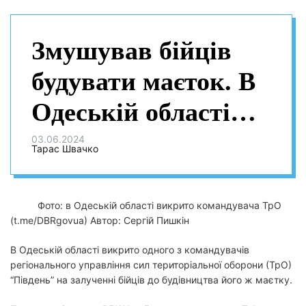
Змушував бійців
будувати маєток. В
Одеській області
викрито
03.06.2024
Тарас Швачко
командувача ТрО
Фото: в Одеській області викрито командувача ТрО
(t.me/DBRgovua)
Автор: Сергій Пишкін
В Одеській області викрито одного з командувачів
регіонального управління сил територіальної оборони (ТрО)
“Південь” на залученні бійців до будівництва його ж маєтку.