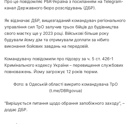
Про це повідомляє РБК-Україна з посиланням на Telegram-
канал Державного бюро розслідувань (ДБР).
Як відзначає ДБР, вищезгаданий командувач регіонального
управління сил ТрО залучив трьох бійців до будівництва
свого маєтку ще у 2023 році. Військові більше року
будували йому дім та отримували доплати за нібито
виконання бойових завдань на передовій.
Командувачу повідомили про підозру за ч. 5 ст. 426-1
Кримінального кодексу України – перевищення службових
повноважень. Йому загрожує 12 років тюрми.
Фото: в Одеській області викрито командувача ТрО
(t.me/DBRgovua)
“Вирішується питання щодо обрання запобіжного заходу”, –
додає ДБР.
.