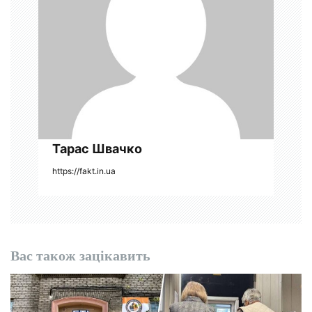
п
и
с
і
в
Тарас Швачко
https://fakt.in.ua
Вас також зацікавить