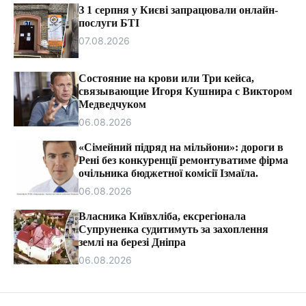
т
З 1 серпня у Києві запрацювали онлайн-
и
послуги БТІ
07.08.2026
Состояние на крови или Три кейса,
связывающие Игоря Кушнира с Виктором
Медведчуком
06.08.2026
«Сімейний підряд на мільйони»: дороги в
Рені без конкуренції ремонтуватиме фірма
очільника бюджетної комісії Ізмаїла.
06.08.2026
Власника Київхліба, ексрегіонала
Супруненка судитимуть за захоплення
землі на березі Дніпра
06.08.2026