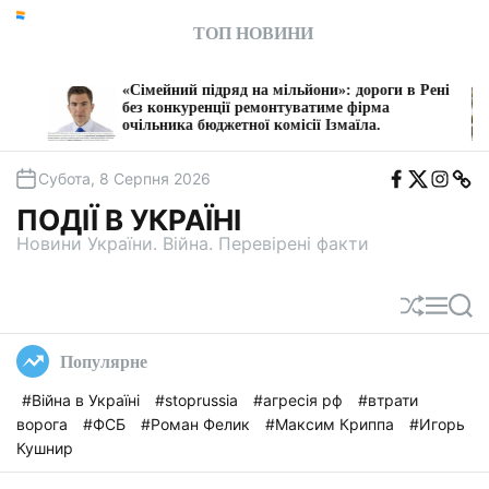
П
ТОП НОВИНИ
е
р
е
«Сімейний підряд на мільйони»: дороги в Рені
Влас
й
без конкуренції ремонтуватиме фірма
судит
очільника бюджетної комісії Ізмаїла.
Дніп
т
и
F
T
I
T
д
Субота, 8 Серпня 2026
b
w
n
e
о
i
s
l
ПОДІЇ В УКРАЇНІ
t
e
в
a
g
Новини України. Війна. Перевірені факти
м
a
і
с
П
М
П
т
е
е
о
у
р
н
ш
Популярне
е
ю
у
т
к
#Війна в Україні
#stoprussia
#агресія рф
#втрати
а
ворога
#ФСБ
#Роман Фелик
#Максим Криппа
#Игорь
с
у
Кушнир
в
а