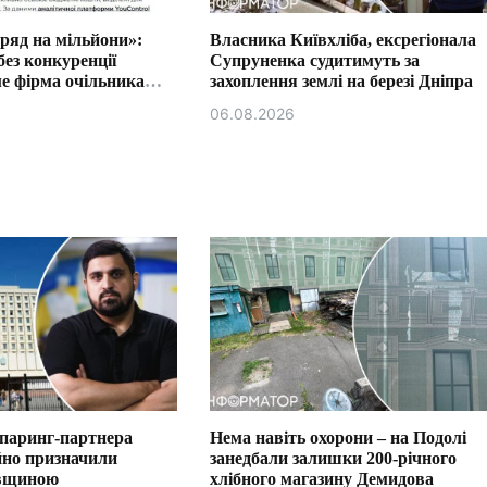
ряд на мільйони»:
Власника Київхліба, ексрегіонала
без конкуренції
Супруненка судитимуть за
е фірма очільника
захоплення землі на березі Дніпра
сії Ізмаїла.
06.08.2026
спаринг-партнера
Нема навіть охорони – на Подолі
йно призначили
занедбали залишки 200-річного
ївщиною
хлібного магазину Демидова