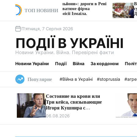
П
ідряд на мільйони»: дороги в Рені
Власника Київхліба,
нції ремонтуватиме фірма
судитимуть за захопл
е
ТОП НОВИНИ
джетної комісії Ізмаїла.
Дніпра
р
е
П’ятниця, 7 Серпня 2026
й
т
ПОДІЇ В УКРАЇНІ
и
д
Новини України. Війна. Перевірені факти
о
в
Новини України
Події
Війна
За кордоном
Полі
м
і
#Війна в Україні
#stoprussia
#агре
Популярне
с
т
Состояние на крови или
у
Три кейса, связывающие
Игоря Кушнира с
Виктором Медведчуком
06.08.2026