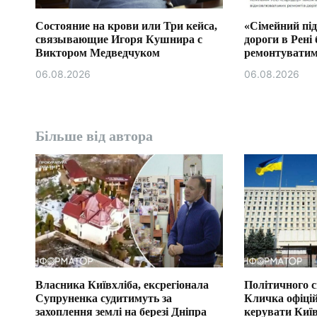
в
Состояние на крови или Три кейса,
«Сімейний під
связывающие Игоря Кушнира с
дороги в Рені 
Виктором Медведчуком
ремонтуватим
бюджетної комі
06.08.2026
06.08.2026
Більше від автора
Власника Київхліба, ексрегіонала
Політичного 
Супруненка судитимуть за
Кличка офіці
захоплення землі на березі Дніпра
керувати Ки