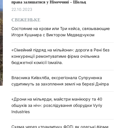
права залишатися у Німеччині – Шольц
22.10.2023
СВІЖЕНЬКЕ
Состояние на крови или Три кейса, связывающие
Игоря Кушнира с Виктором Медведчуком
«Сімейний підряд на мільйони»: дороги в Рені без
конкуренції ремонтуватиме фірма очільника
бюджетної комісії Ізмаїла.
Власника Київхліба, ексрегіонала Супруненка
судитимуть за захоплення землі на березі Дніпра
«Дрони на мільярди, майстри манікюру та 40
обшуків за ніч»: розслідування оборудки Vyriy
Industries
Схема через «транзитну» ФОП: як одеські фірми