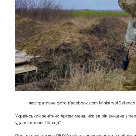
Ілюстративне фото (facebook.com MinistryofDefence
Український зенітник Артем менш ніж за рік знищив з пе
ударні дрони “Шахед”.
Про це повідомляє РБК-Україна з посиланням на публікац