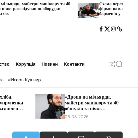
 манікюру та 40
Схема через «транзитну» ФОП: як одес
ня оборудки
фірми намагалися заблокувати рахунк
барменів у Трускавці.
F
T
I
T
b
w
n
e
i
s
l
t
e
a
g
a
ство
Корупція
Новини
Контакти
П
П
е
о
р
ш
па
#Игорь Кушнир
е
у
т
к
а
хліба,
«Дрони на мільярди,
с
Супруненка
майстри манікюру та 40
у
в
захоплення
обшуків за ніч»:
а
 Дніпра
розслідування оборудки
05.08.2026
т
Vyriy Industries
и