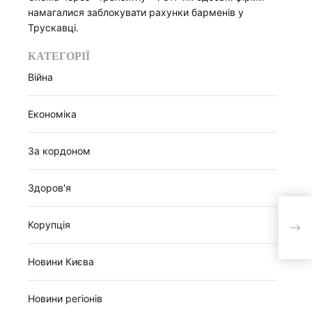
намагалися заблокувати рахунки барменів у
Трускавці.
КАТЕГОРІЇ
Війна
Економіка
За кордоном
Здоров'я
На 
Корупція
пров
сутт
Новини Києва
Новини регіонів