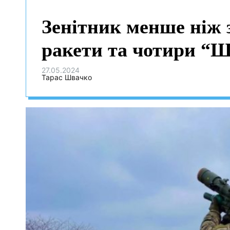
Зенітник менше ніж з
ракети та чотири “
27.05.2024
Тарас Швачко