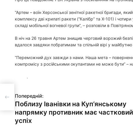
“Артем – воїн Херсонської зенітної ракетної бригади, яки
комплексу дві крилаті ракети (“Калібр” та Х-101) і чотир
складі мобільної вогневої групи”, – розповіли в Повітрян
В ніч на 26 травня Артем знищив черговий ворожий безпі
вдалося завдяки побратимам та спільній вірі у майбутн
“Переможний дух завжди з нами. Наша мета – повернення
компромісу з російськими окупантами не може бути” – 
.
у
Попередній:
Н
ий
Поблизу Іванівки на Куп’янському
а
напрямку противник має частковий
в
успіх
і