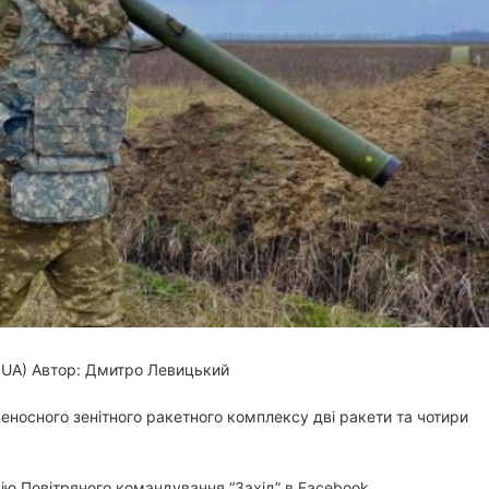
и
т
а
н
н
я
 UA)
Автор: Дмитро Левицький
реносного зенітного ракетного комплексу дві ракети та чотири
ію Повітряного командування “Захід” в Facebook.