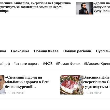
 ексрегіонала Супруненка
«Дрони на мільярди, майстри
ення землі на березі
обшуків за ніч»: розслідуван
Vyriy Industries
тика
Економіка
Новини Києва
Новини регіонів
Суспіль
сія рф
#втрати ворога
#ФСБ
#Роман Фелик
#Максим Крип
«Сімейний підряд на
Власника Київ
мільйони»: дороги в Рені
ексрегіонала 
без конкуренції
судитимуть за 
ремонтуватиме фірма
землі на березі
06.08.2026
06.08.2026
очільника бюджетної
комісії Ізмаїла.