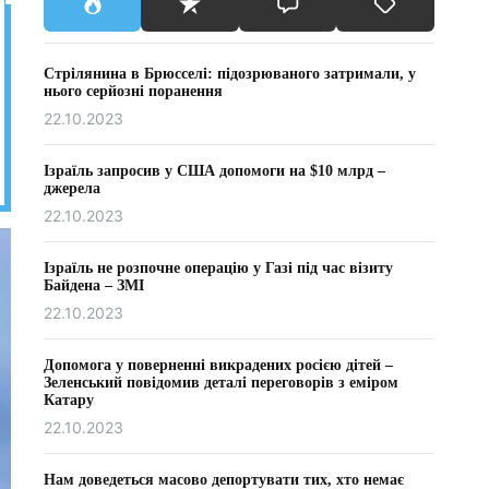
Стрілянина в Брюсселі: підозрюваного затримали, у
нього серйозні поранення
22.10.2023
Ізраїль запросив у США допомоги на $10 млрд –
джерела
22.10.2023
Ізраїль не розпочне операцію у Газі під час візиту
Байдена – ЗМІ
22.10.2023
Допомога у поверненні викрадених росією дітей –
Зеленський повідомив деталі переговорів з еміром
Катару
22.10.2023
Нам доведеться масово депортувати тих, хто немає