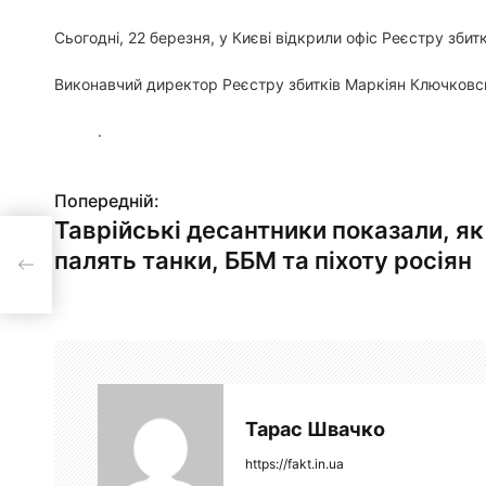
Сьогодні, 22 березня, у Києві відкрили офіс Реєстру збит
Виконавчий директор Реєстру збитків Маркіян Ключковсь
.
Попередній:
Н
Таврійські десантники показали, як
а
и,
палять танки, ББМ та піхоту росіян
в
і
г
а
Тарас Швачко
ц
https://fakt.in.ua