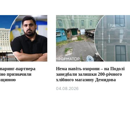
спаринг-партнера
Нема навіть охорони – на Подолі
йно призначили
занедбали залишки 200-річного
ївщиною
хлібного магазину Демидова
04.08.2026