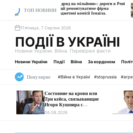
П
«Сімейний підряд на мільйони»: дороги в Рені
Влас
без конкуренції ремонтуватиме фірма
судит
е
ТОП НОВИНИ
очільника бюджетної комісії Ізмаїла.
Дніп
р
е
П’ятниця, 7 Серпня 2026
й
т
ПОДІЇ В УКРАЇНІ
и
д
Новини України. Війна. Перевірені факти
о
в
Новини України
Події
Війна
За кордоном
Полі
м
і
#Війна в Україні
#stoprussia
#агре
Популярне
с
т
Состояние на крови или
у
Три кейса, связывающие
Игоря Кушнира с
Виктором Медведчуком
06.08.2026