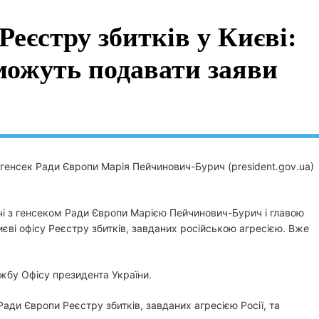
Реєстру збитків у Києві:
зможуть подавати заяви
генсек Ради Європи Марія Пейчинович-Бурич (president.gov.ua)
чі з генсеком Ради Європи Марією Пейчинович-Бурич і главою
єві офісу Реєстру збитків, завданих російською агресією. Вже
жбу Офісу президента України.
ади Європи Реєстру збитків, завданих агресією Росії, та