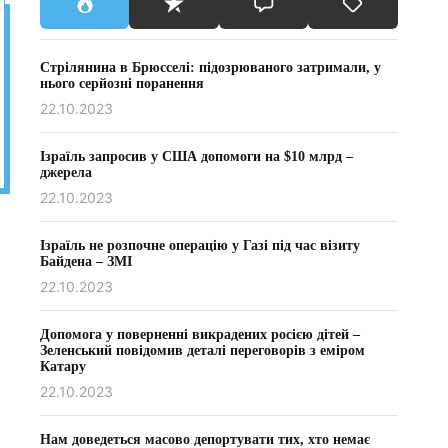
Стрілянина в Брюсселі: підозрюваного затримали, у
нього серйозні поранення
22.10.2023
Ізраїль запросив у США допомоги на $10 млрд –
джерела
22.10.2023
Ізраїль не розпочне операцію у Газі під час візиту
Байдена – ЗМІ
22.10.2023
Допомога у поверненні викрадених росією дітей –
Зеленський повідомив деталі переговорів з еміром
Катару
22.10.2023
Нам доведеться масово депортувати тих, хто немає