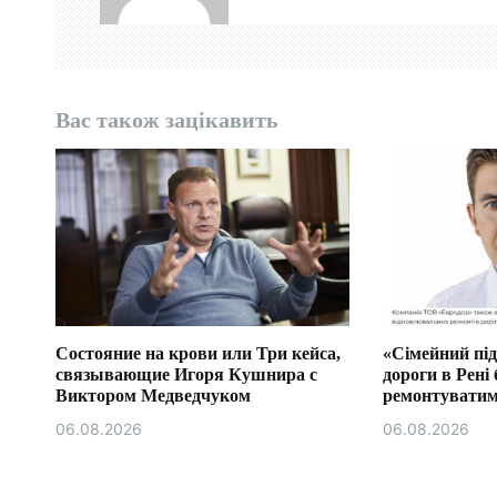
і
я
з
Вас також зацікавить
а
п
и
с
і
в
Состояние на крови или Три кейса,
«Сімейний під
связывающие Игоря Кушнира с
дороги в Рені 
Виктором Медведчуком
ремонтуватим
бюджетної комі
06.08.2026
06.08.2026