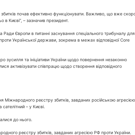
р збитків почав ефективно функціонувати. Важливо, що вже скор
о в Києві”, – зазначив президент.
а Ради Європи в питанні заснування спеціального трибуналу для
ї проти Української держави, зокрема в межах відповідної Core
о зусилля та ініціативи України щодо повернення незаконно
лися активізувати співпрацю щодо створення відповідного
ня Міжнародного реєстру збитків, завданих російською агресією
 сателітний – у Києві.
алися до нього.
народного реєстру збитків, завданих агресією РФ проти України.