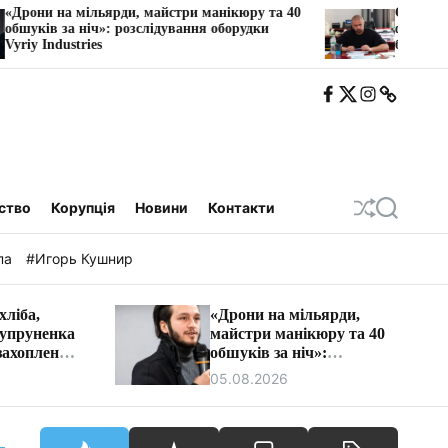
ьярди, майстри манікюру та 40
Схема через «транзитн
ч»: розслідування оборудки
фірми намагалися заб
s
барменів у Трускавці.
F
T
I
T
b
w
n
e
i
s
l
t
e
a
g
a
ство
Корупція
Новини
Контакти
П
П
е
о
р
ш
па
#Игорь Кушнир
е
у
т
к
а
хліба,
«Дрони на мільярди,
с
Супруненка
майстри манікюру та 40
у
в
захоплення
обшуків за ніч»:
а
 Дніпра
розслідування оборудки
05.08.2026
т
Vyriy Industries
и