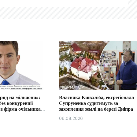
ряд на мільйони»:
Власника Київхліба, ексрегіонала
без конкуренції
Супруненка судитимуть за
е фірма очільника
захоплення землі на березі Дніпра
сії Ізмаїла.
06.08.2026