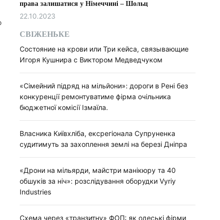
права залишатися у Німеччині – Шольц
22.10.2023
о
СВІЖЕНЬКЕ
Состояние на крови или Три кейса, связывающие
Игоря Кушнира с Виктором Медведчуком
«Сімейний підряд на мільйони»: дороги в Рені без
конкуренції ремонтуватиме фірма очільника
бюджетної комісії Ізмаїла.
Власника Київхліба, ексрегіонала Супруненка
судитимуть за захоплення землі на березі Дніпра
«Дрони на мільярди, майстри манікюру та 40
обшуків за ніч»: розслідування оборудки Vyriy
Industries
Схема через «транзитну» ФОП: як одеські фірми