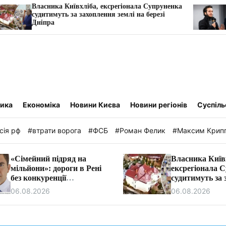
ника Київхліба, ексрегіонала Супруненка
«Дрони на міл
имуть за захоплення землі на березі
обшуків за ні
ра
Vyriy Industrie
тика
Економіка
Новини Києва
Новини регіонів
Суспіль
сія рф
#втрати ворога
#ФСБ
#Роман Фелик
#Максим Крип
«Сімейний підряд на
Власника Київ
мільйони»: дороги в Рені
ексрегіонала 
без конкуренції
судитимуть за 
ремонтуватиме фірма
землі на березі
06.08.2026
06.08.2026
очільника бюджетної
комісії Ізмаїла.