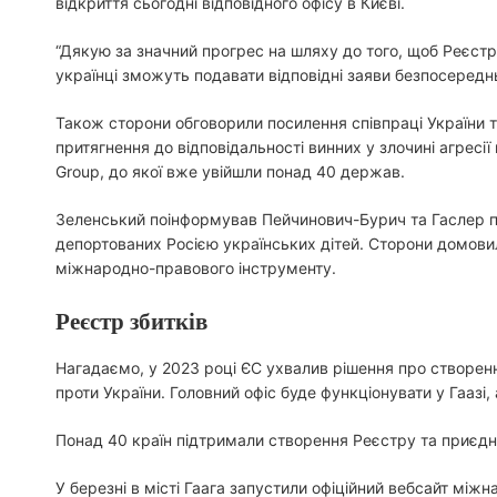
відкриття сьогодні відповідного офісу в Києві.
“Дякую за значний прогрес на шляху до того, щоб Реєст
українці зможуть подавати відповідні заяви безпосереднь
Також сторони обговорили посилення співпраці України т
притягнення до відповідальності винних у злочині агресі
Group, до якої вже увійшли понад 40 держав.
Зеленський поінформував Пейчинович-Бурич та Гаслер пр
депортованих Росією українських дітей. Сторони домови
міжнародно-правового інструменту.
Реєстр збитків
Нагадаємо, у 2023 році ЄС ухвалив рішення про створен
проти України. Головний офіс буде функціонувати у Гаазі, а
Понад 40 країн підтримали створення Реєстру та приєдн
У березні в місті Гаага запустили офіційний вебсайт між