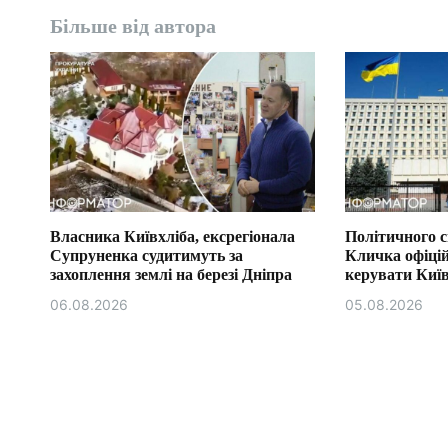
Більше від автора
Власника Київхліба, ексрегіонала
Політичного 
Супруненка судитимуть за
Кличка офіці
захоплення землі на березі Дніпра
керувати Ки
06.08.2026
05.08.2026