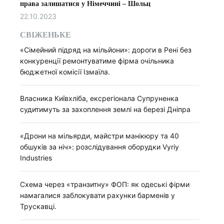
права залишатися у Німеччині – Шольц
22.10.2023
СВІЖЕНЬКЕ
«Сімейний підряд на мільйони»: дороги в Рені без
конкуренції ремонтуватиме фірма очільника
бюджетної комісії Ізмаїла.
Власника Київхліба, ексрегіонала Супруненка
судитимуть за захоплення землі на березі Дніпра
«Дрони на мільярди, майстри манікюру та 40
обшуків за ніч»: розслідування оборудки Vyriy
Industries
Схема через «транзитну» ФОП: як одеські фірми
намагалися заблокувати рахунки барменів у
Трускавці.