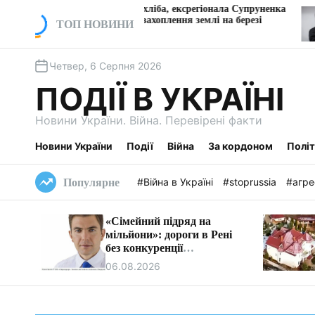
П
Власника Київхліба, ексрегіонала Супруненка
«Дрон
судитимуть за захоплення землі на березі
обшук
е
ТОП НОВИНИ
Дніпра
Vyriy 
р
е
Четвер, 6 Серпня 2026
й
т
ПОДІЇ В УКРАЇНІ
и
д
Новини України. Війна. Перевірені факти
о
в
Новини України
Події
Війна
За кордоном
Полі
м
і
#Війна в Україні
#stoprussia
#агре
Популярне
с
т
«Сімейний підряд на
у
мільйони»: дороги в Рені
без конкуренції
ремонтуватиме фірма
06.08.2026
очільника бюджетної
комісії Ізмаїла.