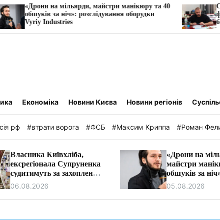
и на мільярди, майстри манікюру та 40
Схема через «
ів за ніч»: розслідування оборудки
фірми намагал
Industries
барменів у Тру
тика
Економіка
Новини Києва
Новини регіонів
Суспіль
сія рф
#втрати ворога
#ФСБ
#Максим Криппа
#Роман Фел
Власника Київхліба,
«Дрони на міл
ексрегіонала Супруненка
майстри манік
судитимуть за захоплення
обшуків за ніч
землі на березі Дніпра
розслідування
06.08.2026
05.08.2026
Vyriy Industrie