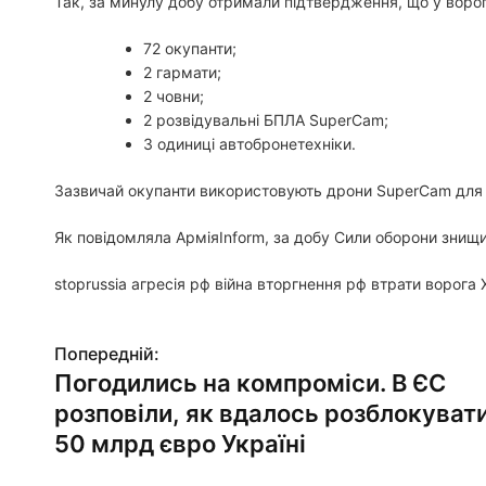
Так, за минулу добу отримали підтвердження, що у ворог
72 окупанти;
2 гармати;
2 човни;
2 розвідувальні БПЛА SuperСam;
3 одиниці автобронетехніки.
Зазвичай окупанти використовують дрони SuperСam для 
Як повідомляла АрміяInform, за добу Сили оборони знищил
stoprussia агресія рф війна вторгнення рф втрати ворога
Попередній:
Н
Погодились на компроміси. В ЄС
а
розповіли, як вдалось розблокуват
в
50 млрд євро Україні
і