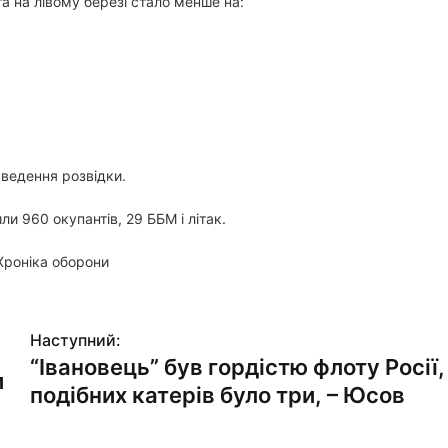
а на лівому березі стало менше на:
ведення розвідки.
и 960 окупантів, 29 ББМ і літак.
 Хроніка оборони
Наступний:
“Івановець” був гордістю флоту Росії,
и
подібних катерів було три, – Юсов