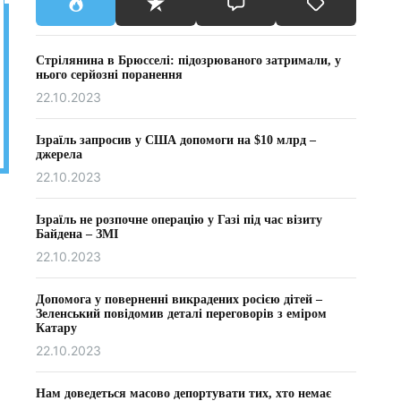
Стрілянина в Брюсселі: підозрюваного затримали, у
нього серйозні поранення
22.10.2023
Ізраїль запросив у США допомоги на $10 млрд –
джерела
22.10.2023
Ізраїль не розпочне операцію у Газі під час візиту
Байдена – ЗМІ
22.10.2023
Допомога у поверненні викрадених росією дітей –
Зеленський повідомив деталі переговорів з еміром
Катару
22.10.2023
Нам доведеться масово депортувати тих, хто немає