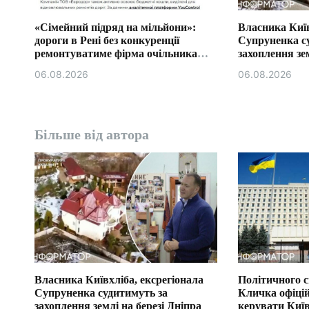
в
«Сімейний підряд на мільйони»:
Власника Київ
дороги в Рені без конкуренції
Супруненка с
ремонтуватиме фірма очільника
захоплення зем
бюджетної комісії Ізмаїла.
06.08.2026
06.08.2026
Більше від автора
Власника Київхліба, ексрегіонала
Політичного 
Супруненка судитимуть за
Кличка офіці
захоплення землі на березі Дніпра
керувати Ки