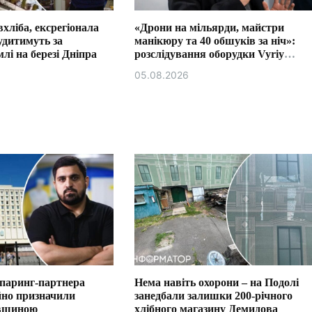
хліба, ексрегіонала
«Дрони на мільярди, майстри
удитимуть за
манікюру та 40 обшуків за ніч»:
лі на березі Дніпра
розслідування оборудки Vyriy
Industries
05.08.2026
спаринг-партнера
Нема навіть охорони – на Подолі
йно призначили
занедбали залишки 200-річного
ївщиною
хлібного магазину Демидова