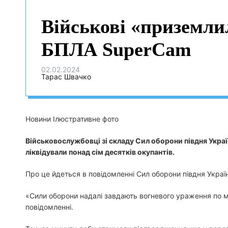
Військові «приземлил
БПЛА SuperСam
02.02.2024
Тарас Швачко
Новини Ілюстративне фото
Військовослужбовці зі складу Сил оборони півдня Укра
ліквідували понад сім десятків окупантів.
Про це йдеться в повідомленні Сил оборони півдня Украї
«Сили оборони надалі завдають вогневого ураження по міс
повідомленні.