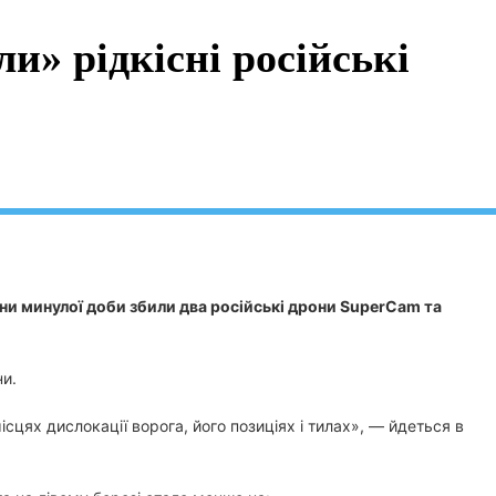
и» рідкісні російські
їни минулої доби збили два російські дрони SuperСam та
ни.
цях дислокації ворога, його позиціях і тилах», — йдеться в