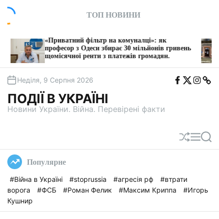
П
ТОП НОВИНИ
е
р
е
«Приватний фільтр на комуналці»: як
З 1 серпн
й
професор з Одеси збирає 30 мільйонів гривень
послуги Б
щомісячної ренти з платежів громадян.
т
и
F
T
I
T
д
Неділя, 9 Серпня 2026
b
w
n
e
о
i
s
l
ПОДІЇ В УКРАЇНІ
t
e
в
a
g
Новини України. Війна. Перевірені факти
м
a
і
с
П
М
П
т
е
е
о
у
р
н
ш
Популярне
е
ю
у
т
к
#Війна в Україні
#stoprussia
#агресія рф
#втрати
а
ворога
#ФСБ
#Роман Фелик
#Максим Криппа
#Игорь
с
у
Кушнир
в
а