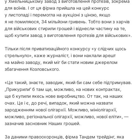
у Хмельницькому завод з виготовлення протезів, зокрема
для воїнів. І от ця фірма прийшла на цей конкурс
у листопаді і перемогла на аукціоні з ціною, якщо
я не помиляюся, 34 мільйони гривень. Тобто вони з харчів
для військових стирили грошей і віднесли частину на те,
щоб купити завод з виготовлення протезів для військових».
Тільки після приватизаційного конкурсу «у слідчих щось
стрельнуло», каже журналіст, і вони наклали арешт
на майно заводу, який міг би стати новим джерелом
збагачення Козловського.
«Це такий, знаєте, заводик, який би сам себе підтримував.
„Прикурили“ б там ще, можливо, на нових контрактах,
ще б купили якесь нове виробництво. От так, на наших
очах. Це і є, до речі, випадок, який можна назвати
зародженням нової олігархії. Можливо, мініолігархії,
можливо, регіональної олігархії, можливо, нової еліти», —
зазначив засновник Наших грошей.
За даними правоохоронців, фірма Тандем трейдінг, яка