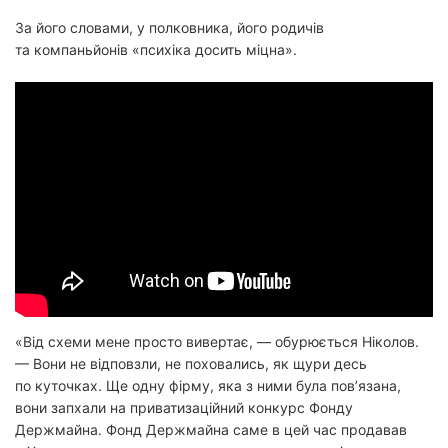
За його словами, у полковника, його родичів
та компаньйонів «психіка досить міцна».
«Від схеми мене просто вивертає, — обурюється Ніколов.
— Вони не відповзли, не поховались, як щури десь
по куточках. Ще одну фірму, яка з ними була пов’язана,
вони запхали на приватизаційний конкурс Фонду
Держмайна. Фонд Держмайна саме в цей час продавав