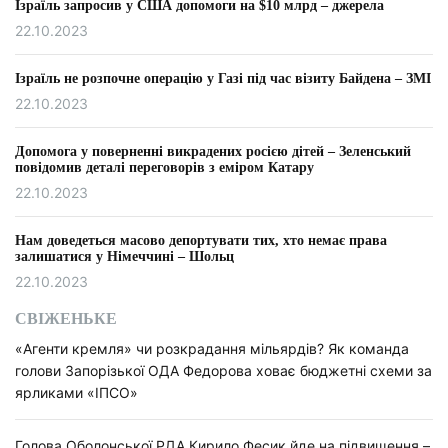
Ізраїль запросив у США допомоги на $10 млрд – джерела
22.10.2023
Ізраїль не розпочне операцію у Газі під час візиту Байдена – ЗМІ
22.10.2023
Допомога у поверненні викрадених росією дітей – Зеленський
повідомив деталі переговорів з еміром Катару
22.10.2023
Нам доведеться масово депортувати тих, хто немає права
залишатися у Німеччині – Шольц
22.10.2023
СВІЖЕНЬКЕ
«Агенти кремля» чи розкрадання мільярдів? Як команда
голови Запорізької ОДА Федорова ховає бюджетні схеми за
ярликами «ІПСО»
Голова Оболонської РДА Кирило Фесик йде на підвищення –