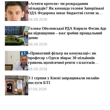
т
«Агенти кремля» чи розкрадання
и
мільярдів? Як команда голови Запорізької
ОДА Федорова ховає бюджетні схеми за
ярликами «ІПСО»
08.08.2026
Голова Оболонської РДА Кирило Фесик йде
на підвищення – вже зробив прощальний
допис
08.08.2026
«Приватний фільтр на комуналці»: як
професор з Одеси збирає 30 мільйонів
гривень щомісячної ренти з платежів
громадян.
08.08.2026
З 1 серпня у Києві запрацювали онлайн-
послуги БТІ
07.08.2026