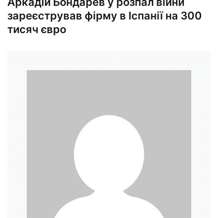
Аркадій Бондарев у розпал війни
ц
зареєстрував фірму в Іспанії на 300
і
тисяч євро
я
з
а
п
и
с
і
в