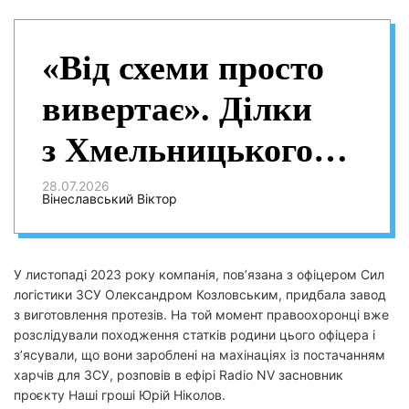
«Від схеми просто
вивертає». Ділки
з Хмельницького
купили протезний
28.07.2026
Вінеславський Віктор
завод за гроші,
вкрадені
У листопаді 2023 року компанія, пов’язана з офіцером Сил
логістики ЗСУ Олександром Козловським, придбала завод
на харчуванні
з виготовлення протезів. На той момент правоохоронці вже
розслідували походження статків родини цього офіцера і
військових —
з’ясували, що вони зароблені на махінаціях із постачанням
харчів для ЗСУ, розповів в ефірі Radio NV засновник
журналіст
проєкту Наші гроші Юрій Ніколов.