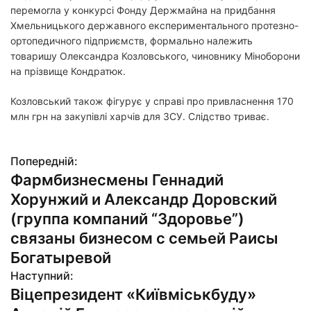
перемогла у конкурсі Фонду Держмайна на придбання
Хмельницького державного експериментального протезно-
ортопедичного підприємств, формально належить
товаришу Олександра Козловського, чиновнику Міноборони
на прізвище Кондратюк.
Козловський також фігурує у справі про привласнення 170
млн грн на закупівлі харчів для ЗСУ. Слідство триває.
Попередній:
Н
Фармбизнесмены Геннадий
а
Хорунжий и Александр Доровский
в
(группа компаний “Здоровье”)
связаны бизнесом с семьей Раисы
і
Богатыревой
г
Наступний:
Віцепрезидент «Київміськбуду»
а