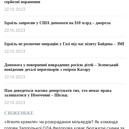
серйозні поранення
22.10.2023
Ізраїль запросив у США допомоги на $10 млрд – джерела
22.10.2023
Ізраїль не розпочне операцію у Газі під час візиту Байдена – ЗМІ
22.10.2023
Допомога у поверненні викрадених росією дітей – Зеленський
повідомив деталі переговорів з еміром Катару
22.10.2023
Нам доведеться масово депортувати тих, хто немає права
залишатися у Німеччині – Шольц
22.10.2023
СВІЖЕНЬКЕ
«Агенти кремля» чи розкрадання мільярдів? Як команда
голови Запорізької ОДА Федорова ховає бюджетні схеми за