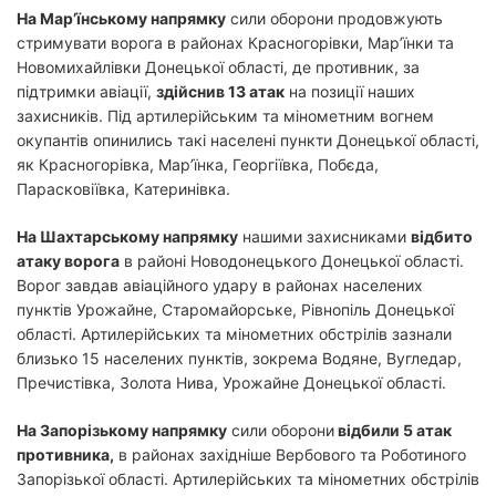
На Мар’їнському напрямку
сили оборони продовжують
стримувати ворога в районах Красногорівки, Мар’їнки та
Новомихайлівки Донецької області, де противник, за
підтримки авіації,
здійснив 13 атак
на позиції наших
захисників. Під артилерійським та мінометним вогнем
окупантів опинились такі населені пункти Донецької області,
як Красногорівка, Мар’їнка, Георгіївка, Побєда,
Парасковіївка, Катеринівка.
На Шахтарському напрямку
нашими захисниками
відбито
атаку ворога
в районі Новодонецького Донецької області.
Ворог завдав авіаційного удару в районах населених
пунктів Урожайне, Старомайорське, Рівнопіль Донецької
області. Артилерійських та мінометних обстрілів зазнали
близько 15 населених пунктів, зокрема Водяне, Вугледар,
Пречистівка, Золота Нива, Урожайне Донецької області.
На Запорізькому напрямку
сили оборони
відбили 5 атак
противника,
в районах західніше Вербового та Роботиного
Запорізької області. Артилерійських та мінометних обстрілів