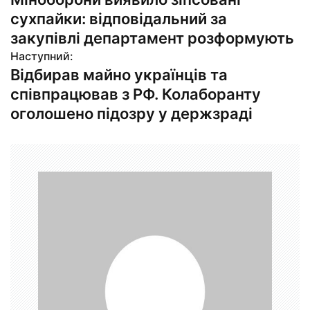
а
сухпайки: відповідальний за
в
закупівлі департамент розформують
Наступний:
і
Відбирав майно українців та
г
співпрацював з РФ. Колаборанту
оголошено підозру у держзраді
а
ц
і
я
з
а
п
и