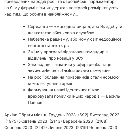
поневолених народів росії та європейські парламентарі
на 9-му форумі вільних держав постросії розмірковують
над тим, що робити в найближчому…
Сержанти — «молодші» рицарі, або Як здобути
шляхетство військовою службою
Небезпека рашизму, або Чому світ недооцінює
неототалітарність рф
Зміни у програмі підготовки командирів
відділень: про новації у ЗСУ
Законодавчі ініціативи у сфері реабілітації
захисників: на які зміни чекати наступног…
На росії облави на призовників стали нормою
комплектування армії
Формування нашої ідентичності має
враховувати помилки інших народів — Василь
Павлов
Архіви Обрати місяць Грудень 2023 (692) Листопад 2023
(1975) Жовтень 2023 (2143) Вересень 2023 (2108)
Серпень 2023 (2242) Липень 2023 (2319) Червень 2023