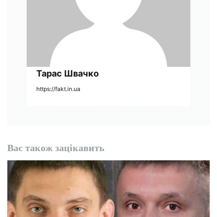
с
і
в
Тарас Швачко
https://fakt.in.ua
Вас також зацікавить