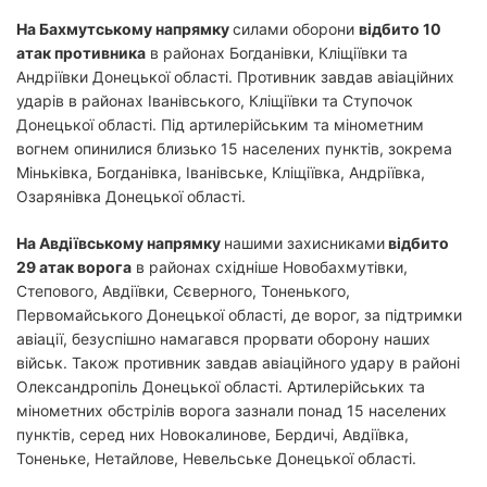
На Бахмутському напрямку
силами оборони
відбито 10
атак противника
в районах Богданівки, Кліщіївки та
Андріївки Донецької області. Противник завдав авіаційних
ударів в районах Іванівського, Кліщіївки та Ступочок
Донецької області. Під артилерійським та мінометним
вогнем опинилися близько 15 населених пунктів, зокрема
Міньківка, Богданівка, Іванівське, Кліщіївка, Андріївка,
Озарянівка Донецької області.
На Авдіївському напрямку
нашими захисниками
відбито
29 атак ворога
в районах східніше Новобахмутівки,
Степового, Авдіївки, Сєверного, Тоненького,
Первомайського Донецької області, де ворог, за підтримки
авіації, безуспішно намагався прорвати оборону наших
військ. Також противник завдав авіаційного удару в районі
Олександропіль Донецької області. Артилерійських та
мінометних обстрілів ворога зазнали понад 15 населених
пунктів, серед них Новокалинове, Бердичі, Авдіївка,
Тоненьке, Нетайлове, Невельське Донецької області.