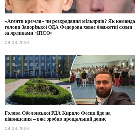
«Агенти кремля» чи розкрадання мільярдів? Як команда
голови Запорізької ОДА Федорова ховає бюджетні схеми
за ярликами «ІПСО»
08.08.2026
Голова Оболонської РДА Кирило Фесик йде на
підвищення – вже зробив прощальний допис
08.08.2026