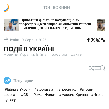
П
ТОП НОВИНИ
е
р
е
тний фільтр на комуналці»: як
З 1 серпня у Ки
й
ор з Одеси збирає 30 мільйонів гривень
послуги БТІ
чної ренти з платежів громадян.
т
и
F
T
I
T
д
Неділя, 9 Серпня 2026
b
w
n
e
о
i
s
l
ПОДІЇ В УКРАЇНІ
t
e
в
a
g
Новини України. Війна. Перевірені факти
м
a
і
с
П
М
П
т
е
е
о
у
р
н
ш
Популярне
е
ю
у
т
к
#Війна в Україні
#stoprussia
#агресія рф
#втрати
а
ворога
#ФСБ
#Роман Фелик
#Максим Криппа
#Игорь
с
у
Кушнир
в
а