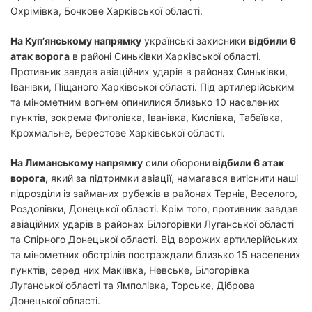
Охрімівка, Бочкове Харківської області.
На Куп’янському напрямку
українські захисники
відбили 6
атак ворога
в районі Синьківки Харківської області.
Противник завдав авіаційних ударів в районах Синьківки,
Іванівки, Піщаного Харківської області. Під артилерійським
та мінометним вогнем опинилися близько 10 населених
пунктів, зокрема Фиголівка, Іванівка, Кислівка, Табаївка,
Крохмальне, Берестове Харківської області.
На Лиманському напрямку
сили оборони
відбили 6 атак
ворога,
який за підтримки авіації, намагався витіснити наші
підрозділи із займаних рубежів в районах Тернів, Веселого,
Роздолівки, Донецької області. Крім того, противник завдав
авіаційних ударів в районах Білогорівки Луганської області
та Спірного Донецької області. Від ворожих артилерійських
та мінометних обстрілів постраждали близько 15 населених
пунктів, серед них Макіївка, Невське, Білогорівка
Луганської області та Ямполівка, Торське, Діброва
Донецької області.