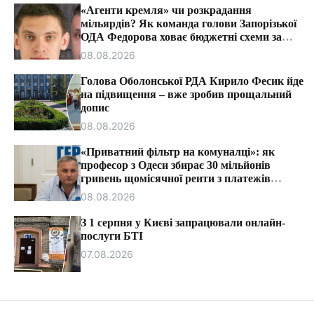
т
«Агенти кремля» чи розкрадання
и
мільярдів? Як команда голови Запорізької
ОДА Федорова ховає бюджетні схеми за
ярликами «ІПСО»
08.08.2026
Голова Оболонської РДА Кирило Фесик йде
на підвищення – вже зробив прощальний
допис
08.08.2026
«Приватний фільтр на комуналці»: як
професор з Одеси збирає 30 мільйонів
гривень щомісячної ренти з платежів
громадян.
08.08.2026
З 1 серпня у Києві запрацювали онлайн-
послуги БТІ
07.08.2026