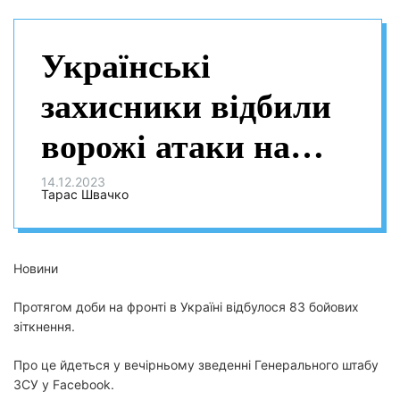
Українські
захисники відбили
ворожі атаки на
семи напрямках: за
14.12.2023
Тарас Швачко
добу на фронті — 83
бойових зіткнення
Новини
Протягом доби на фронті в Україні відбулося 83 бойових
зіткнення.
Про це йдеться у вечірньому зведенні Генерального штабу
ЗСУ у Facebook.