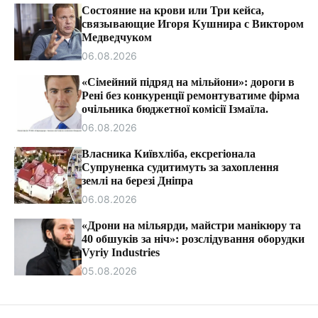
т
Состояние на крови или Три кейса,
и
связывающие Игоря Кушнира с Виктором
Медведчуком
06.08.2026
«Сімейний підряд на мільйони»: дороги в
Рені без конкуренції ремонтуватиме фірма
очільника бюджетної комісії Ізмаїла.
06.08.2026
Власника Київхліба, ексрегіонала
Супруненка судитимуть за захоплення
землі на березі Дніпра
06.08.2026
«Дрони на мільярди, майстри манікюру та
40 обшуків за ніч»: розслідування оборудки
Vyriy Industries
05.08.2026