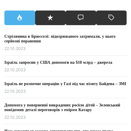
Стрілянина в Брюсселі: підозрюваного затримали, у нього
серйозні поранення
22.10.2023
Ізраїль запросив у США допомоги на $10 млрд – джерела
22.10.2023
Ізраїль не розпочне операцію у Газі під час візиту Байдена – ЗМІ
22.10.2023
Допомога у поверненні викрадених росією дітей – Зеленський
повідомив деталі переговорів з еміром Катару
22.10.2023