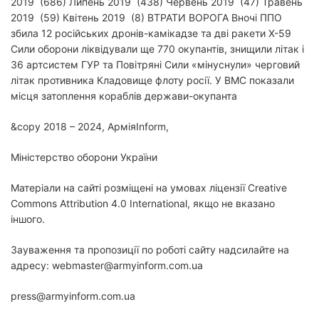
2019 (686) Липень 2019 (438) Червень 2019 (47) Травень
2019 (59) Квітень 2019 (8)
ВТРАТИ ВОРОГА
Вночі ППО
збила 12 російських дронів-камікадзе та дві ракети Х-59
Сили оборони ліквідували ще 770 окупантів, знищили літак і
36 артсистем ГУР та Повітряні Сили «мінуснули» черговий
літак противника Кладовище флоту росії. У ВМС показали
місця затоплення кораблів держави-окупанта
&copy 2018 – 2024, АрміяInform,
Міністерство оборони України
Матеріали на сайті розміщені на умовах ліцензії Creative
Commons Attribution 4.0 International, якщо не вказано
іншого.
Зауваження та пропозиції по роботі сайту надсилайте на
адресу: webmaster@armyinform.com.ua
press@armyinform.com.ua