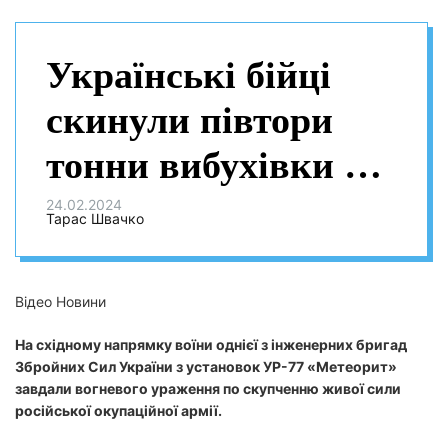
Українські бійці
скинули півтори
тонни вибухівки на
скупчення
24.02.2024
Тарас Швачко
російських
окупантів
Відео Новини
На східному напрямку воїни однієї з інженерних бригад
Збройних Сил України з установок УР-77 «Метеорит»
завдали вогневого ураження по скупченню живої сили
російської окупаційної армії.