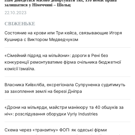
Нам доведеться масово депортувати тих, хто немає права
залишатися у Німеччині – Шольц
22.10.2023
СВІЖЕНЬКЕ
Состояние на крови или Три кейса, связывающие Игоря
Кушнира с Виктором Медведчуком
«Сімейний підряд на мільйони»: дороги в Рені без
конкуренції ремонтуватиме фірма очільника бюджетної
комісії Ізмаїла.
Власника Київхліба, ексрегіонала Супруненка судитимуть
за захоплення землі на березі Дніпра
«Дрони на мільярди, майстри манікюру та 40 обшуків за
ніч»: розслідування оборудки Vyriy Industries
Схема через «транзитну» ФОП: як одеські фірми