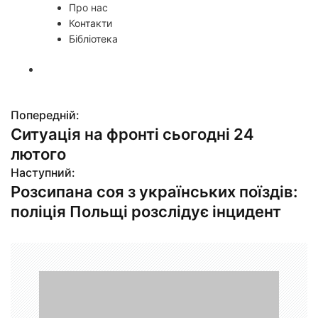
Про нас
Контакти
Бібліотека
Попередній:
Н
Ситуація на фронті сьогодні 24
а
лютого
в
Наступний:
Розсипана соя з українських поїздів:
і
поліція Польщі розслідує інцидент
г
а
ц
і