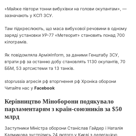
«Майже півтори тонни вибухівки на голови окупантам», —
зазначають у КСП ЗСУ.
Там підкреслюють, що маса вибухової речовини в одному
заряді установки УР-77 «Метеорит» становить понад 700
кілограмів.
Як повідомляла АрміяInform, за даними Генштабу ЗСУ,
втрати рф за останню добу становлять 1130 окупантів, 70
ББМ, 53 артсистеми та 13 танків.
stoprussia агресія рф вторгнення рф Хроніка оборони
Читайте нас у
Facebook
Керівництво Міноборони подякувало
парламентарям з країн-союзників за $50
млрд
Заступники Міністра оборони Станіслав Гайдер і Наталія
Калмикова зустрілись 24 лютого у Києві з делегацією