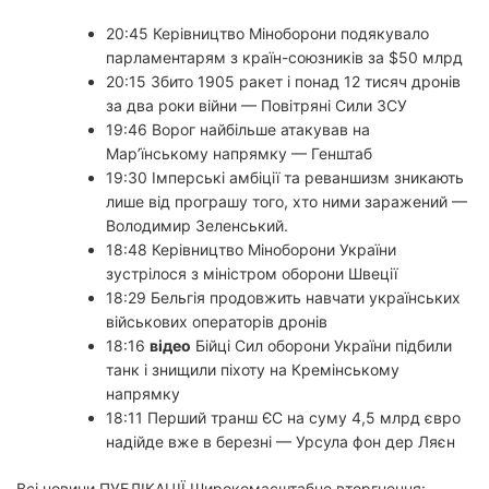
20:45 Керівництво Міноборони подякувало
парламентарям з країн-союзників за $50 млрд
20:15 Збито 1905 ракет і понад 12 тисяч дронів
за два роки війни — Повітряні Сили ЗСУ
19:46 Ворог найбільше атакував на
Мар’їнському напрямку — Генштаб
19:30 Імперські амбіції та реваншизм зникають
лише від програшу того, хто ними заражений —
Володимир Зеленський.
18:48 Керівництво Міноборони України
зустрілося з міністром оборони Швеції
18:29 Бельгія продовжить навчати українських
військових операторів дронів
18:16
відео
Бійці Сил оборони України підбили
танк і знищили піхоту на Кремінському
напрямку
18:11 Перший транш ЄС на суму 4,5 млрд євро
надійде вже в березні — Урсула фон дер Ляєн
Всі новини
ПУБЛІКАЦІЇ
Широкомасштабне вторгнення: