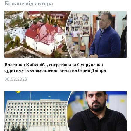
Більше від автора
Власника Київхліба, ексрегіонала Супруненка
судитимуть за захоплення землі на березі Дніпра
06.08.2026