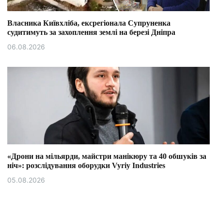
Власника Київхліба, ексрегіонала Супруненка
судитимуть за захоплення землі на березі Дніпра
06.08.2026
«Дрони на мільярди, майстри манікюру та 40 обшуків за
ніч»: розслідування оборудки Vyriy Industries
05.08.2026