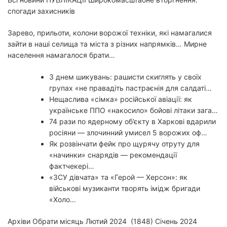
спогади захисників
Зарево, прильоти, колони ворожої техніки, які намагалися
зайти в наші селища та міста з різних напрямків… Мирне
населення намагалося брати…
З днем шикувань: рашисти скиглять у своїх
групах «не правадіть пастраєнія для салдаті…
Нещаслива «сімка» російської авіації: як
українське ППО «накосило» бойові літаки зага…
74 рази по ядерному об’єкту в Харкові вдарили
росіяни — злочинний умисел 5 ворожих оф…
Як розвінчати фейк про щурячу отруту для
«начинки» снарядів — рекомендації
фактчекері…
«ЗСУ дівчата» та «Герой — Херсон»: як
військові музиканти творять імідж бригади
«Холо…
Архіви Обрати місяць Лютий 2024 (1848) Січень 2024