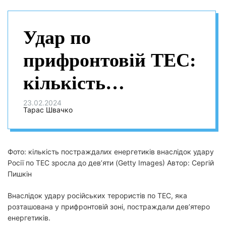
Удар по
прифронтовій ТЕС:
кількість
постраждалих
23.02.2024
Тарас Швачко
енергетиків зросла
до дев’яти
Фото: кількість постраждалих енергетиків внаслідок удару
Росії по ТЕС зросла до дев’яти (Getty Images) Автор: Сергій
Пишкін
Внаслідок удару російських терористів по ТЕС, яка
розташована у прифронтовій зоні, постраждали дев’ятеро
енергетиків.