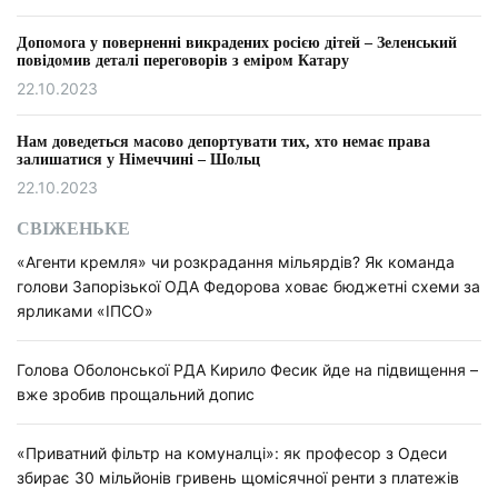
Допомога у поверненні викрадених росією дітей – Зеленський
повідомив деталі переговорів з еміром Катару
22.10.2023
Нам доведеться масово депортувати тих, хто немає права
залишатися у Німеччині – Шольц
22.10.2023
СВІЖЕНЬКЕ
«Агенти кремля» чи розкрадання мільярдів? Як команда
голови Запорізької ОДА Федорова ховає бюджетні схеми за
ярликами «ІПСО»
Голова Оболонської РДА Кирило Фесик йде на підвищення –
вже зробив прощальний допис
«Приватний фільтр на комуналці»: як професор з Одеси
збирає 30 мільйонів гривень щомісячної ренти з платежів