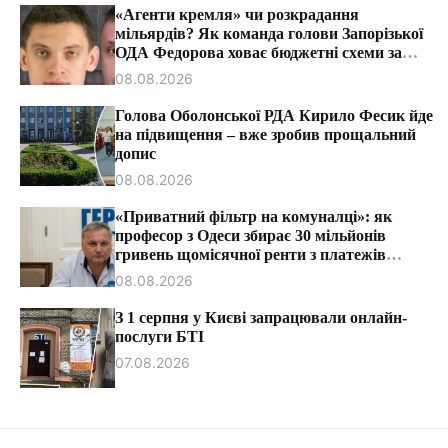
т
«Агенти кремля» чи розкрадання
и
мільярдів? Як команда голови Запорізької
ОДА Федорова ховає бюджетні схеми за
ярликами «ІПСО»
08.08.2026
Голова Оболонської РДА Кирило Фесик йде
на підвищення – вже зробив прощальний
допис
08.08.2026
«Приватний фільтр на комуналці»: як
професор з Одеси збирає 30 мільйонів
гривень щомісячної ренти з платежів
громадян.
08.08.2026
З 1 серпня у Києві запрацювали онлайн-
послуги БТІ
07.08.2026