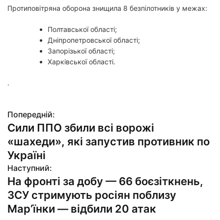
Протиповітряна оборона знищила 8 безпілотників у межах:
Полтавської області;
Дніпропетровської області;
Запорізької області;
Харківської області.
.
Попередній:
Н
Сили ППО збили всі ворожі
а
«шахеди», які запустив противник по
в
Україні
Наступний:
і
На фронті за добу — 66 боєзіткнень,
г
ЗСУ стримують росіян поблизу
Мар’їнки — відбили 20 атак
а