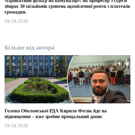
«Приватний фільтр на комуналці»: як професор з Одеси
збирає 30 мільйонів гривень щомісячної ренти з платежів
громадян.
08.08.2026
Більше від автора
Голова Оболонської РДА Кирило Фесик йде на
підвищення – вже зробив прощальний допис
08.08.2026