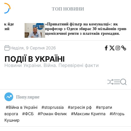
П
ТОП НОВИНИ
е
р
е
«Приватний фільтр на комуналці»: як
й
професор з Одеси збирає 30 мільйонів гривень
щомісячної ренти з платежів громадян.
т
и
F
T
I
T
д
Неділя, 9 Серпня 2026
b
w
n
e
о
i
s
l
ПОДІЇ В УКРАЇНІ
t
e
в
a
g
Новини України. Війна. Перевірені факти
м
a
і
с
П
М
П
т
е
е
о
у
р
н
ш
Популярне
е
ю
у
т
к
#Війна в Україні
#stoprussia
#агресія рф
#втрати
а
ворога
#ФСБ
#Роман Фелик
#Максим Криппа
#Игорь
с
у
Кушнир
в
а