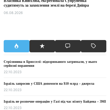
Власника Київхліба, ексрегіонала Супруненка
судитимуть за захоплення землі на березі Дніпра
06.08.2026
Стрілянина в Брюсселі: підозрюваного затримали, у нього
серйозні поранення
22.10.2023
Ізраїль запросив у США допомоги на $10 млрд – джерела
22.10.2023
Ізраїль не розпочне операцію у Газі під час візиту Байдена – ЗМІ
22.10.2023