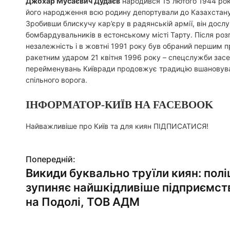
Джохар Мусаєвич Дудаєв
народився 15 лютого 1944 року
його народження всю родину депортували до Казахстану 
Зробивши блискучу кар’єру в радянській армії, він досл
бомбардувальників в естонському місті Тарту. Після ро
незалежність і в жовтні 1991 року був обраний першим п
ракетним ударом 21 квітня 1996 року – спецслужби засе
перейменувань Київради продовжує традицію вшановувати 
спільного ворога.
ІНФОРМАТОР-КИЇВ НА FACEBOOK
Найважливіше про Київ та для киян ПІДПИСАТИСЯ!
Попередній:
Н
Викиди буквально труїли киян: полі
а
зупиняє найшкідливіше підприємст
в
на Подолі, ТОВ АДМ
і