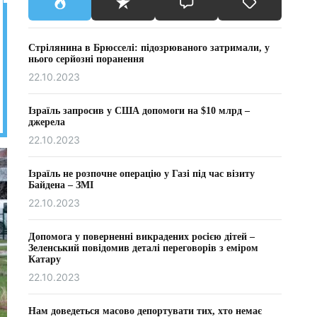
Стрілянина в Брюсселі: підозрюваного затримали, у
нього серйозні поранення
22.10.2023
Ізраїль запросив у США допомоги на $10 млрд –
джерела
22.10.2023
Ізраїль не розпочне операцію у Газі під час візиту
Байдена – ЗМІ
22.10.2023
Допомога у поверненні викрадених росією дітей –
Зеленський повідомив деталі переговорів з еміром
Катару
22.10.2023
Нам доведеться масово депортувати тих, хто немає