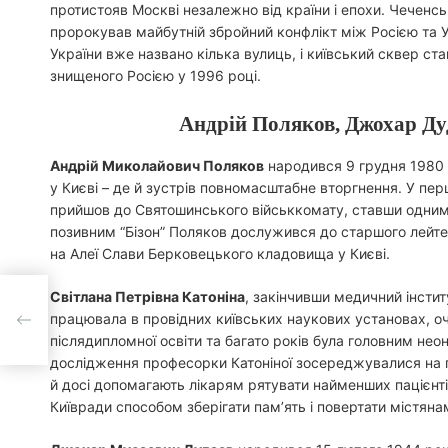
протистояв Москві незалежно від країни і епохи. Чеченс
пророкував майбутній збройний конфлікт між Росією та У
України вже названо кілька вулиць, і київський сквер ст
знищеного Росією у 1996 році.
Андрій Поляков, Джохар Дуд
Андрій Миколайович Поляков
народився 9 грудня 1980 
у Києві – де й зустрів повномасштабне вторгнення. У перш
прийшов до Святошинського військкомату, ставши одним і
позивним “Бізон” Поляков дослужився до старшого лейтен
на Алеї Слави Берковецького кладовища у Києві.
Світлана Петрівна Катоніна
, закінчивши медичний інсти
працювала в провідних київських наукових установах, оч
М
післядипломної освіти та багато років була головним нео
дослідження професорки Катоніної зосереджувалися на пр
й досі допомагають лікарям рятувати найменших пацієнті
Київради способом зберігати пам’ять і повертати містяна