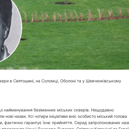
и
т
а
н
н
я
вери в Святошині, на Соломці, Оболоні та у Шевченківському
до найменування безіменних міських скверів. Нещодавно
 нові назви. Усі чотири ініціативи вніс особисто міський голова
ади, фактично гарантує їхнє прийняття. Серед запропонованих наз
 президента Чечні Джохара Дудаєва, Світлани Катоніної та Герої