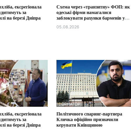
хліба, ексрегіонала
Схема через «транзитну» ФОП: як
удитимуть за
одеські фірми намагалися
лі на березі Дніпра
заблокувати рахунки барменів у
Трускавці.
05.08.2026
хліба, ексрегіонала
Політичного спаринг-партнера
удитимуть за
Кличка офіційно призначили
лі на березі Дніпра
керувати Київщиною