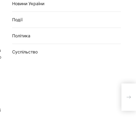
Новини України
х
Події
Політика
в
Суспільство
о
Розп
звіл
пар
і