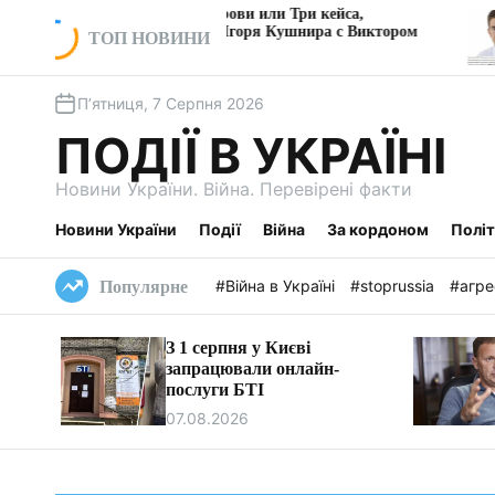
П
ояние на крови или Три кейса,
«Сімейний пі
зывающие Игоря Кушнира с Виктором
без конкурен
е
ТОП НОВИНИ
ведчуком
очільника бюд
р
е
П’ятниця, 7 Серпня 2026
й
т
ПОДІЇ В УКРАЇНІ
и
д
Новини України. Війна. Перевірені факти
о
в
Новини України
Події
Війна
За кордоном
Полі
м
і
#Війна в Україні
#stoprussia
#агре
Популярне
с
т
З 1 серпня у Києві
у
запрацювали онлайн-
послуги БТІ
07.08.2026