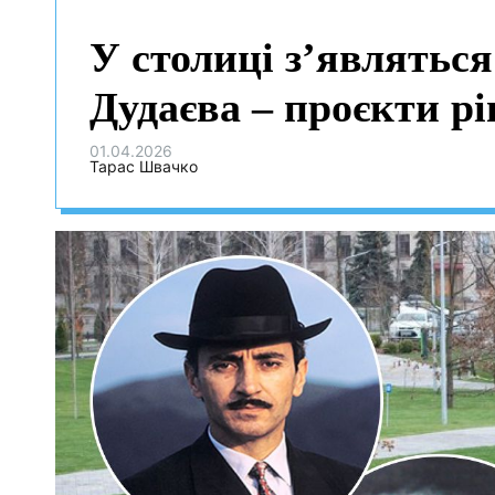
У столиці з’являтьс
Дудаєва – проєкти рі
01.04.2026
Тарас Швачко