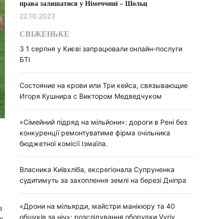
права залишатися у Німеччині – Шольц
22.10.2023
СВІЖЕНЬКЕ
З 1 серпня у Києві запрацювали онлайн-послуги
БТІ
Состояние на крови или Три кейса, связывающие
Игоря Кушнира с Виктором Медведчуком
«Сімейний підряд на мільйони»: дороги в Рені без
конкуренції ремонтуватиме фірма очільника
бюджетної комісії Ізмаїла.
Власника Київхліба, ексрегіонала Супруненка
судитимуть за захоплення землі на березі Дніпра
«Дрони на мільярди, майстри манікюру та 40
в
обшуків за ніч»: розслідування оборудки Vyriy
в