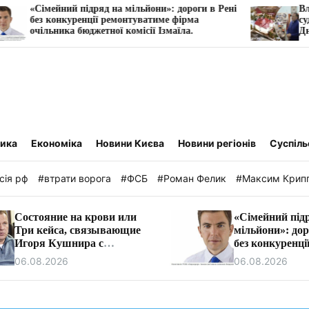
дряд на мільйони»: дороги в Рені
Власника Київхліба, 
ції ремонтуватиме фірма
судитимуть за захопле
жетної комісії Ізмаїла.
Дніпра
тика
Економіка
Новини Києва
Новини регіонів
Суспіль
сія рф
#втрати ворога
#ФСБ
#Роман Фелик
#Максим Крип
Состояние на крови или
«Сімейний під
Три кейса, связывающие
мільйони»: дор
Игоря Кушнира с
без конкуренці
Виктором Медведчуком
ремонтуватиме
06.08.2026
06.08.2026
очільника бюд
комісії Ізмаїла.