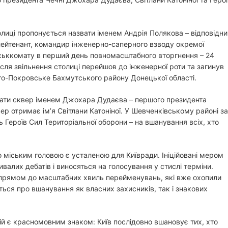
лиці пропонується назвати іменем Андрія Полякова – відповідни
лейтенант, командир інженерно-саперного взводу окремої
йськкомату в перший день повномасштабного вторгнення – 24
після звільнення столиці перейшов до інженерної роти та загинув
ято-Покровське Бахмутського району Донецької області.
вати сквер іменем Джохара Дудаєва – першого президента
вер отримає ім’я Світлани Катоніної. У Шевченківському районі за
Героїв Сил Територіальної оборони – на вшанування всіх, хто
міським головою є усталеною для Київради. Ініційовані мером
алих дебатів і виносяться на голосування у стислі терміни.
прямом до масштабних хвиль перейменувань, які вже охопили
деться про вшанування як власних захисників, так і знакових
ій є красномовним знаком: Київ послідовно вшановує тих, хто