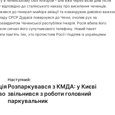
 в чеченському селі Ялхорой – але вже через вісім днів після
відповідно до сталінського наказу про виселення чеченців.
ужився до генерал-майора авіації та командував дивізією важки
зпаду СРСР Дудаєв повернувся до Чечні, очолив рух за
резидентом Чеченської республіки Ічкерія. Росія вбила його
кли сигнал його супутникового телефону. Новий пакет
пам’ять тих, хто протистояв Росії і поділяв із українцями
Наступний:
ція
Розпаркувався з КМДА: у Києві
во
звільнився з роботи головний
паркувальник