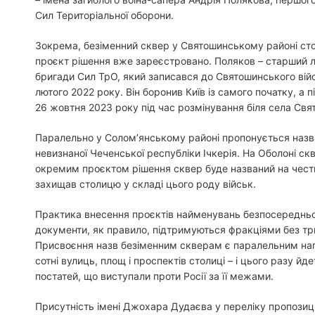
Сил Територіальної оборони.
Зокрема, безіменний сквер у Святошинському районі сто
проєкт рішення вже зареєстровано. Поляков – старший 
бригади Сил ТрО, який записався до Святошинського ві
лютого 2022 року. Він боронив Київ із самого початку, а 
26 жовтня 2023 року під час розмінування біля села Св
Паралельно у Соломʼянському районі пропонується наз
невизнаної Чеченської республіки Ічкерія. На Оболоні ск
окремим проєктом рішення сквер буде названий на честь 
захищав столицю у складі цього роду військ.
Практика внесення проєктів найменувань безпосередньо 
документи, як правило, підтримуються фракціями без трив
Присвоєння назв безіменним скверам є паралельним на
сотні вулиць, площ і проспектів столиці – і цього разу й
постатей, що виступали проти Росії за її межами.
Присутність імені Джохара Дудаєва у переліку пропозиц