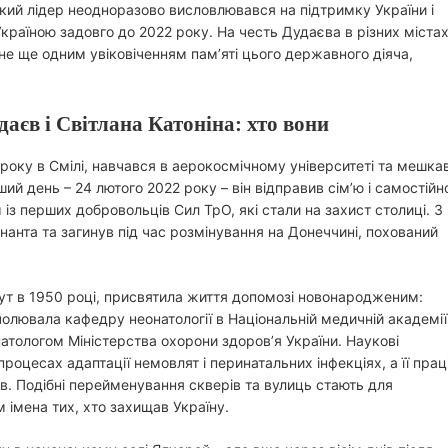
ький лідер неодноразово висловлювався на підтримку України і
країною задовго до 2022 року. На честь Дудаєва в різних міста
ане ще одним увіковіченням пам’яті цього державного діяча,
аєв і Світлана Катоніна: хто вони
року в Смілі, навчався в аерокосмічному університеті та мешка
ий день – 24 лютого 2022 року – він відправив сім’ю і самостійн
з перших добровольців Сил ТрО, які стали на захист столиці. З
анта та загинув під час розмінування на Донеччині, похований
тут в 1950 році, присвятила життя допомозі новонародженим:
олювала кафедру неонатології в Національній медичній академії
натологом Міністерства охорони здоров’я України. Наукові
оцесах адаптації немовлят і перинатальних інфекціях, а її прац
в. Подібні перейменування скверів та вулиць стають для
м імена тих, хто захищав Україну.