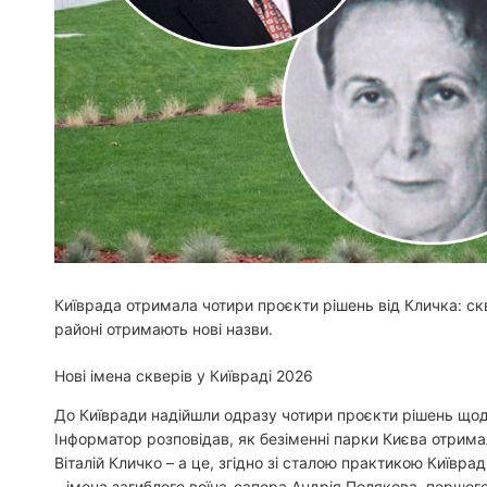
Київрада отримала чотири проєкти рішень від Кличка: ск
районі отримають нові назви.
Нові імена скверів у Київраді 2026
До Київради надійшли одразу чотири проєкти рішень що
Інформатор розповідав, як безіменні парки Києва отримали
Віталій Кличко – а це, згідно зі сталою практикою Київр
– імена загиблого воїна-сапера Андрія Полякова, першого