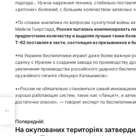
подхода… Нужна надежная техника, стабильно поставля
«детских» болезней, с большим количеством запасных ч
▪По словам аналитика по вопросам сухопутной войны из
Майкла Гьерстада,
Россия пыталась компенсировать по
предпочтение количеству и выделяя лучшие танки бол
Т-62 поставляя в части, состоящие из призывников и 
▪На Украине беспилотники играют даже более важную ро
сделку с Ираном о создании завода по производству др
увеличения производства российского ударного беспил
оружейного гиганта «Концерн Калашников».
▪
«России не обязательно становиться самой инновацион
хорошо работающих систем, таких как «Ланцет», и зате
достаточно опасно»,
— говорит эксперт по беспилотника
дили
Попередній:
Н
На окупованих територіях затверди
а