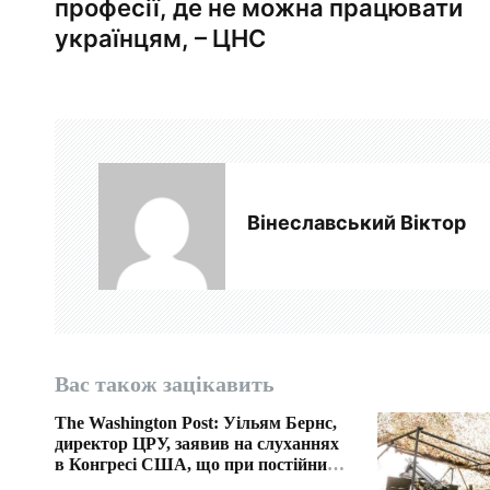
професії, де не можна працювати
в
українцям, – ЦНС
і
г
а
ц
Вінеславський Віктор
і
я
з
а
Вас також зацікавить
п
The Washington Post: Уільям Бернс,
директор ЦРУ, заявив на слуханнях
и
в Конгресі США, що при постійних
поставках американської військової