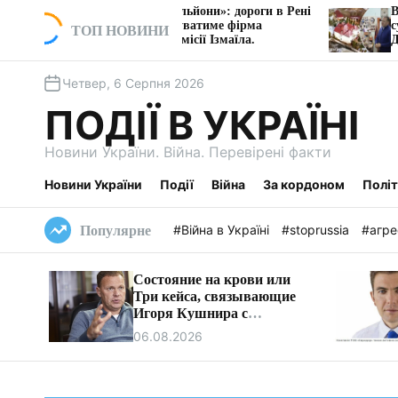
П
дряд на мільйони»: дороги в Рені
Власника Київхліба, 
ції ремонтуватиме фірма
судитимуть за захопле
е
ТОП НОВИНИ
джетної комісії Ізмаїла.
Дніпра
р
е
Четвер, 6 Серпня 2026
й
т
ПОДІЇ В УКРАЇНІ
и
д
Новини України. Війна. Перевірені факти
о
в
Новини України
Події
Війна
За кордоном
Полі
м
і
#Війна в Україні
#stoprussia
#агре
Популярне
с
т
Состояние на крови или
у
Три кейса, связывающие
Игоря Кушнира с
Виктором Медведчуком
06.08.2026