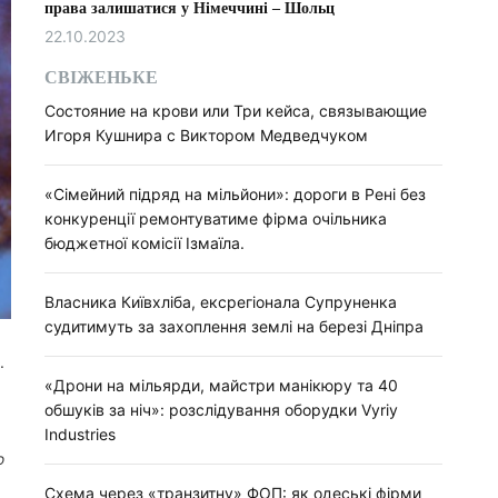
права залишатися у Німеччині – Шольц
22.10.2023
СВІЖЕНЬКЕ
Состояние на крови или Три кейса, связывающие
Игоря Кушнира с Виктором Медведчуком
«Сімейний підряд на мільйони»: дороги в Рені без
конкуренції ремонтуватиме фірма очільника
бюджетної комісії Ізмаїла.
Власника Київхліба, ексрегіонала Супруненка
судитимуть за захоплення землі на березі Дніпра
.
«Дрони на мільярди, майстри манікюру та 40
обшуків за ніч»: розслідування оборудки Vyriy
Industries
ю
Схема через «транзитну» ФОП: як одеські фірми