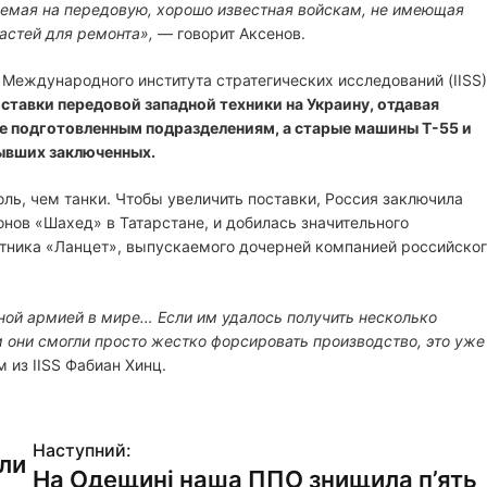
емая на передовую, хорошо известная войскам, не имеющая
астей для ремонта»,
— говорит Аксенов.
 Международного института стратегических исследований (IISS)
ставки передовой западной техники на Украину, отдавая
ее подготовленным подразделениям, а старые машины Т-55 и
бывших заключенных.
ль, чем танки. Чтобы увеличить поставки, Россия заключила
онов «Шахед» в Татарстане, и добилась значительного
отника «Ланцет», выпускаемого дочерней компанией российско
ной армией в мире… Если им удалось получить несколько
м они смогли просто жестко форсировать производство, это уже
м из IISS Фабиан Хинц.
Наступний:
ли
На Одещині наша ППО знищила п’ять