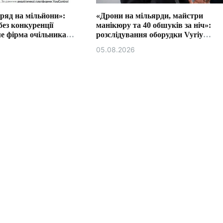
ряд на мільйони»:
«Дрони на мільярди, майстри
без конкуренції
манікюру та 40 обшуків за ніч»:
е фірма очільника
розслідування оборудки Vyriy
сії Ізмаїла.
Industries
05.08.2026