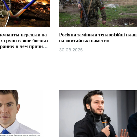
ккупанты перешли на
Росіяни замінили тепловізійні пла
х групп в зоне боевых
на «китайські намети»
раине: в чем причина
30.08.2025
о вышло