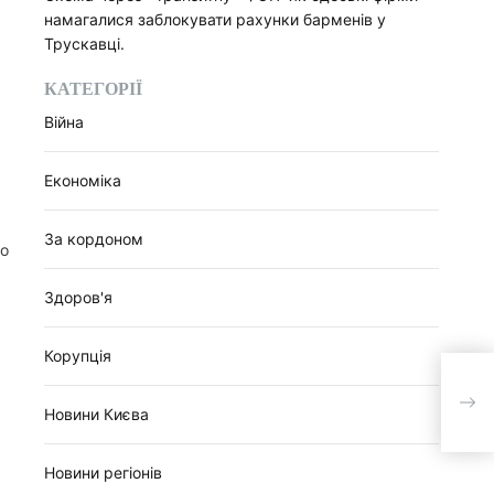
намагалися заблокувати рахунки барменів у
Трускавці.
КАТЕГОРІЇ
Війна
Економіка
За кордоном
го
Здоров'я
Корупція
На 
«шах
Новини Києва
Новини регіонів