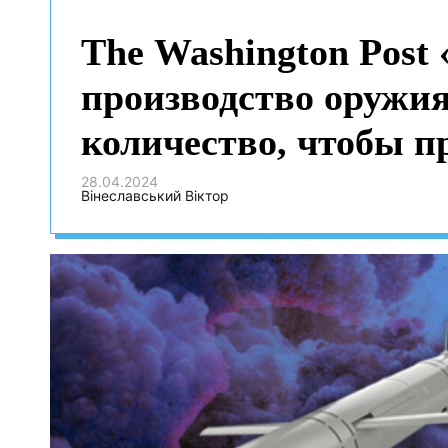
The Washington Post
производство оружия
количество, чтобы п
Часть 3:
28.04.2024
Вінеславський Віктор