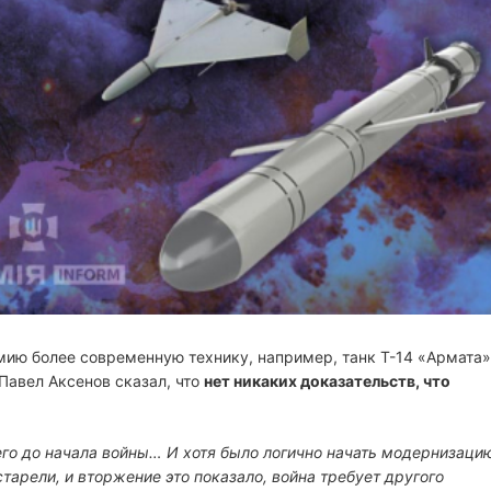
а
с
ч
и
т
а
н
н
я
мию более современную технику, например, танк Т-14 «Армата»
Павел Аксенов сказал, что
нет никаких доказательств, что
 его до начала войны… И хотя было логично начать модернизаци
старели, и вторжение это показало, война требует другого