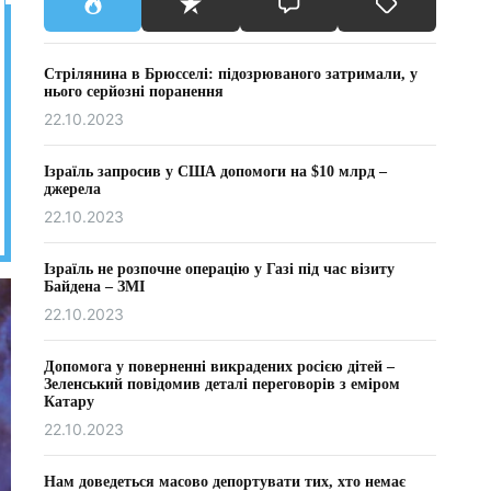
Стрілянина в Брюсселі: підозрюваного затримали, у
нього серйозні поранення
22.10.2023
Ізраїль запросив у США допомоги на $10 млрд –
джерела
22.10.2023
Ізраїль не розпочне операцію у Газі під час візиту
Байдена – ЗМІ
22.10.2023
Допомога у поверненні викрадених росією дітей –
Зеленський повідомив деталі переговорів з еміром
Катару
22.10.2023
Нам доведеться масово депортувати тих, хто немає