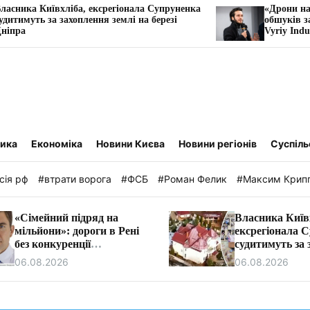
ексрегіонала Супруненка
«Дрони на мільярди, майстри 
ння землі на березі
обшуків за ніч»: розслідуванн
Vyriy Industries
тика
Економіка
Новини Києва
Новини регіонів
Суспіль
сія рф
#втрати ворога
#ФСБ
#Роман Фелик
#Максим Крип
«Сімейний підряд на
Власника Київ
мільйони»: дороги в Рені
ексрегіонала 
без конкуренції
судитимуть за 
ремонтуватиме фірма
землі на березі
06.08.2026
06.08.2026
очільника бюджетної
комісії Ізмаїла.