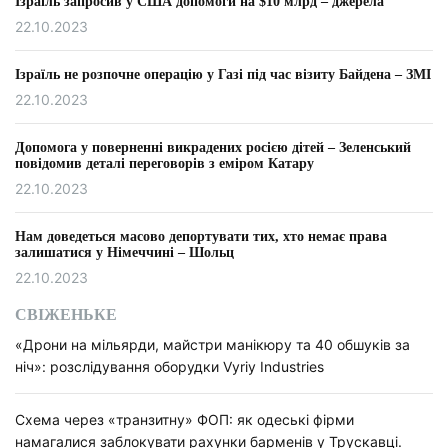
Ізраїль запросив у США допомоги на $10 млрд – джерела
22.10.2023
Ізраїль не розпочне операцію у Газі під час візиту Байдена – ЗМІ
22.10.2023
Допомога у поверненні викрадених росією дітей – Зеленський
повідомив деталі переговорів з еміром Катару
22.10.2023
Нам доведеться масово депортувати тих, хто немає права
залишатися у Німеччині – Шольц
22.10.2023
СВІЖЕНЬКЕ
«Дрони на мільярди, майстри манікюру та 40 обшуків за
ніч»: розслідування оборудки Vyriy Industries
Схема через «транзитну» ФОП: як одеські фірми
намагалися заблокувати рахунки барменів у Трускавці.