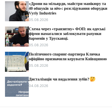
т
«Дрони на мільярди, майстри манікюру та
и
40 обшуків за ніч»: розслідування оборудки
Vyriy Industries
05.08.2026
Схема через «транзитну» ФОП: як одеські
фірми намагалися заблокувати рахунки
барменів у Трускавці.
05.08.2026
Політичного спаринг-партнера Кличка
офіційно призначили керувати Київщиною
05.08.2026
Дисталізація чи видалення зубів?
04.08.2026