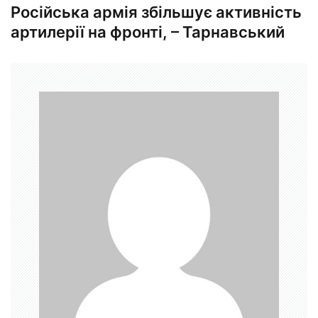
Російська армія збільшує активність
і
артилерії на фронті, – Тарнавський
г
а
ц
і
я
з
а
п
и
с
і