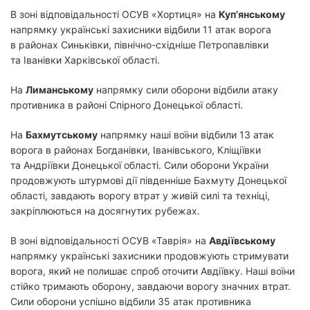
В зоні відповідальності ОСУВ «Хортиця» на
Куп’янському
напрямку українські захисники відбили 11 атак ворога
в районах Синьківки, північно-східніше Петропавлівки
та Іванівки Харківської області.
На
Лиманському
напрямку сили оборони відбили атаку
противника в районі Спірного Донецької області.
На
Бахмутському
напрямку наші воїни відбили 13 атак
ворога в районах Богданівки, Іванівського, Кліщіївки
та Андріївки Донецької області. Сили оборони України
продовжують штурмові дії південніше Бахмуту Донецької
області, завдають ворогу втрат у живій силі та техніці,
закріплюються на досягнутих рубежах.
В зоні відповідальності ОСУВ «Таврія» на
Авдіївському
напрямку українські захисники продовжують стримувати
ворога, який не полишає спроб оточити Авдіївку. Наші воїни
стійко тримають оборону, завдаючи ворогу значних втрат.
Сили оборони успішно відбили 35 атак противника