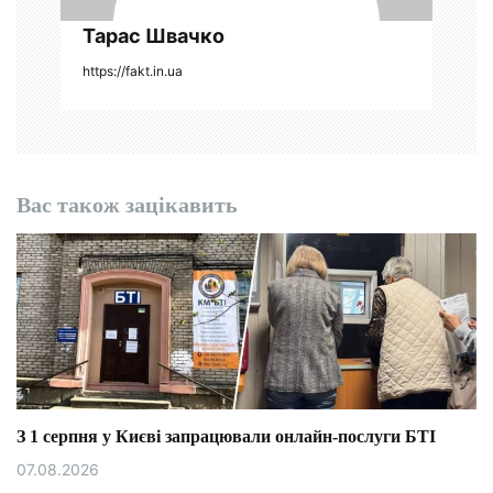
Тарас Швачко
в
https://fakt.in.ua
Вас також зацікавить
З 1 серпня у Києві запрацювали онлайн-послуги БТІ
07.08.2026