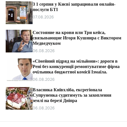
т
З 1 серпня у Києві запрацювали онлайн-
и
послуги БТІ
07.08.2026
Состояние на крови или Три кейса,
связывающие Игоря Кушнира с Виктором
Медведчуком
06.08.2026
«Сімейний підряд на мільйони»: дороги в
Рені без конкуренції ремонтуватиме фірма
очільника бюджетної комісії Ізмаїла.
06.08.2026
Власника Київхліба, ексрегіонала
Супруненка судитимуть за захоплення
землі на березі Дніпра
06.08.2026