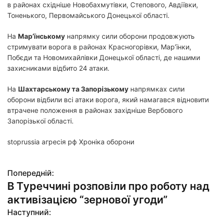
в районах східніше Новобахмутівки, Степового, Авдіївки,
Тоненького, Первомайського Донецької області.
На
Мар’їнському
напрямку сили оборони продовжують
стримувати ворога в районах Красногорівки, Мар’їнки,
Побєди та Новомихайлівки Донецької області, де нашими
захисниками відбито 24 атаки.
На
Шахтарському та Запорізькому
напрямках сили
оборони відбили всі атаки ворога, який намагався відновити
втрачене положення в районах західніше Вербового
Запорізької області.
stoprussia агресія рф Хроніка оборони
Попередній:
Н
В Туреччині розповіли про роботу над
а
активізацією “зернової угоди”
в
Наступний: