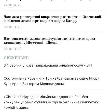
22.10.2023
Допомога у поверненні викрадених росією дітей – Зеленський
повідомив деталі переговорів з еміром Катару
22.10.2023
Нам доведеться масово депортувати тих, хто немає права
залишатися у Німеччині – Шольц
22.10.2023
СВІЖЕНЬКЕ
З 1 серпня у Києві запрацювали онлайн-послуги БТІ
Состояние на крови или Три кейса, связывающие Игоря
Кушнира с Виктором Медведчуком
«Сімейний підряд на мільйони»: дороги в Рені без
конкуренції ремонтуватиме фірма очільника бюджетної
комісії Ізмаїла.