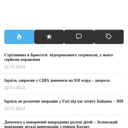
Стрілянина в Брюсселі: підозрюваного затримали, у нього
серйозні поранення
22.10.2023
Ізраїль запросив у США допомоги на $10 млрд – джерела
22.10.2023
Ізраїль не розпочне операцію у Газі під час візиту Байдена – ЗМІ
22.10.2023
Допомога у поверненні викрадених росією дітей – Зеленський
повідомив деталі переговорів з еміром Катару