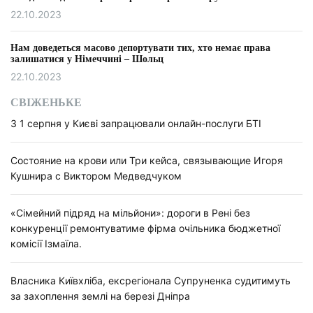
22.10.2023
Нам доведеться масово депортувати тих, хто немає права
залишатися у Німеччині – Шольц
22.10.2023
СВІЖЕНЬКЕ
З 1 серпня у Києві запрацювали онлайн-послуги БТІ
Состояние на крови или Три кейса, связывающие Игоря
Кушнира с Виктором Медведчуком
«Сімейний підряд на мільйони»: дороги в Рені без
конкуренції ремонтуватиме фірма очільника бюджетної
комісії Ізмаїла.
Власника Київхліба, ексрегіонала Супруненка судитимуть
за захоплення землі на березі Дніпра