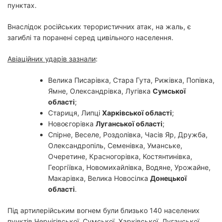
пунктах.
Внаслідок російських терористичних атак, на жаль, є
загиблі та поранені серед цивільного населення.
Авіаційних ударів зазнали
:
Велика Писарівка, Стара Гута, Рижівка, Попівка,
Ямне, Олександрівка, Лугівка
Сумської
області
;
Стариця, Липці
Харківської області
;
Новоєгорівка
Луганської області
;
Спірне, Веселе, Роздолівка, Часів Яр, Дружба,
Олександропіль, Семенівка, Уманське,
Очеретине, Красногорівка, Костянтинівка,
Георгіївка, Новомихайлівка, Водяне, Урожайне,
Макарівка, Велика Новосілка
Донецької
області
.
Під артилерійським вогнем були близько 140 населених
пунктів Чернігівської, Сумської, Харківської, Луганської,