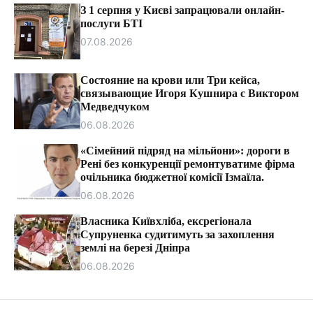
т
З 1 серпня у Києві запрацювали онлайн-
и
послуги БТІ
07.08.2026
Состояние на крови или Три кейса,
связывающие Игоря Кушнира с Виктором
Медведчуком
06.08.2026
«Сімейний підряд на мільйони»: дороги в
Рені без конкуренції ремонтуватиме фірма
очільника бюджетної комісії Ізмаїла.
06.08.2026
Власника Київхліба, ексрегіонала
Супруненка судитимуть за захоплення
землі на березі Дніпра
06.08.2026