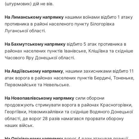
(штурмових) дій не вів.
На Лиманському напрямку
нашими воїнами відбито 1 атаку
противника в районі населеного пункту Білогорівка
Луганської області.
На Бахмутському напрямку
відбито 5 атак противника в
районах населених пунктів Іванівське, Кліщіївка та східніше
Часового Яру Донецької області.
На Авдіївському напрямку
, нашими захисниками відбито 11
атак ворога в районах населених пунктів Бердичі, Тоненьке,
Первомайське та Невельське.
На Новопавлівському напрямку
сили оборони
продовжують стримувати ворога в районах Красногорівки,
Георгіївки, Новомихайлівки та східніше Водяного Донецької
області, де ворог 28 разів намагався прорвати оборону
наших військ.
На Оріхівському напрямку
ворог 4 рази атакував позиції