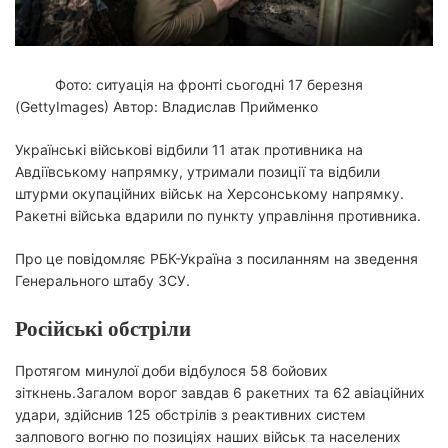
ч
и
т
а
н
н
Фото: ситуація на фронті сьогодні 17 березня
я
(GettyImages)
Автор: Владислав Прийменко
Українські військові відбили 11 атак противника на
Авдіївському напрямку, утримали позиції та відбили
штурми окупаційних військ на Херсонському напрямку.
Ракетні війська вдарили по пункту управління противника.
Про це повідомляє РБК-Україна з посиланням на зведення
Генерального штабу ЗСУ.
Російські обстріли
Протягом минулої доби відбулося 58 бойових
зіткнень.Загалом ворог завдав 6 ракетних та 62 авіаційних
удари, здійснив 125 обстрілів з реактивних систем
залпового вогню по позиціях наших військ та населених