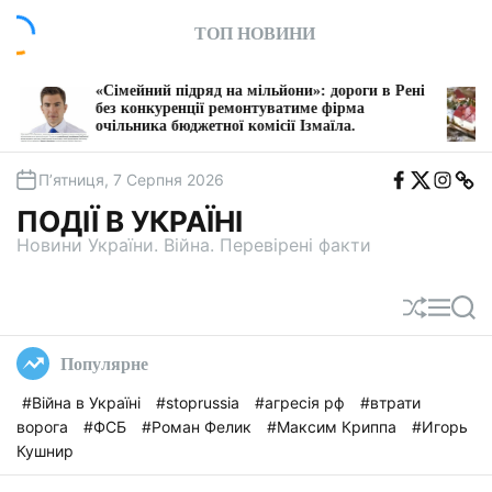
П
ТОП НОВИНИ
е
р
е
ейний підряд на мільйони»: дороги в Рені
Власника Киї
й
 конкуренції ремонтуватиме фірма
судитимуть з
ьника бюджетної комісії Ізмаїла.
Дніпра
т
и
F
T
I
T
д
П’ятниця, 7 Серпня 2026
b
w
n
e
о
i
s
l
ПОДІЇ В УКРАЇНІ
t
e
в
a
g
Новини України. Війна. Перевірені факти
м
a
і
с
П
М
П
т
е
е
о
у
р
н
ш
Популярне
е
ю
у
т
к
#Війна в Україні
#stoprussia
#агресія рф
#втрати
а
ворога
#ФСБ
#Роман Фелик
#Максим Криппа
#Игорь
с
у
Кушнир
в
а