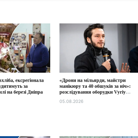
хліба, ексрегіонала
«Дрони на мільярди, майстри
удитимуть за
манікюру та 40 обшуків за ніч»:
лі на березі Дніпра
розслідування оборудки Vyriy
Industries
05.08.2026