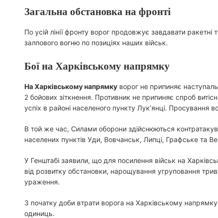
Загальна обстановка на фронті
По усій лінії фронту ворог продовжує завдавати ракетні т
залпового вогню по позиціях наших військ.
Бої на Харківському напрямку
На Харківському напрямку
ворог не припиняє наступальні
2 бойових зіткнення. Противник не припиняє спроб витісн
успіх в районі населеного пункту Лук’янці. Просування в
В той же час, Силами оборони здійснюються контратакувал
населених пунктів Уди, Вовчанськ, Липці, Графське та Ве
У Генштабі заявили, що для посилення військ на Харків
від розвитку обстановки, нарощування угруповання трива
ураження.
З початку доби втрати ворога на Харківському напрямку с
одиниць.