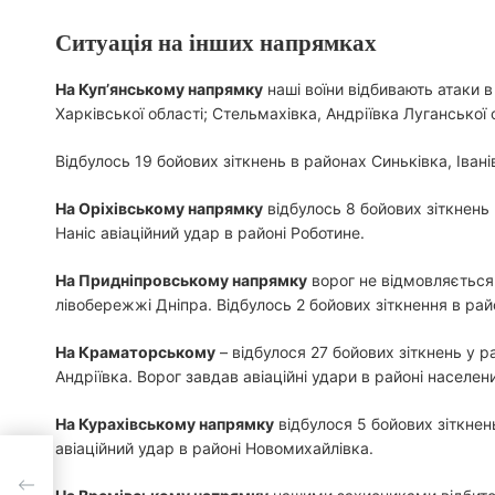
Ситуація на інших напрямках
На Куп’янському напрямку
наші воїни відбивають атаки в
Харківської області; Стельмахівка, Андріївка Лугансько
Відбулось 19 бойових зіткнень в районах Синьківка, Івані
На Оріхівському напрямку
відбулось 8 бойових зіткнень 
Наніс авіаційний удар в районі Роботине.
На Придніпровському напрямку
ворог не відмовляється 
лівобережжі Дніпра. Відбулось 2 бойових зіткнення в райо
На Краматорському
– відбулося 27 бойових зіткнень у ра
Андріївка. Ворог завдав авіаційні удари в районі населен
На Курахівському напрямку
відбулося 5 бойових зіткнен
авіаційний удар в районі Новомихайлівка.