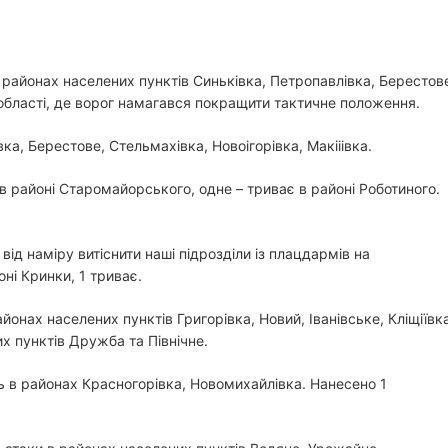
 районах населених пунктів Синьківка, Петропавлівка, Берестов
ї області, де ворог намагався покращити тактичне положення.
вка, Берестове, Стельмахівка, Новоігорівка, Макііівка.
в районі Старомайорського, одне – триває в районі Роботиного.
від наміру витіснити наші підрозділи із плацдармів на
ні Кринки, 1 триває.
йонах населених пунктів Григорівка, Новий, Іванівське, Кліщіївка
их пунктів Дружба та Північне.
ь в районах Красногорівка, Новомихайлівка. Нанесено 1