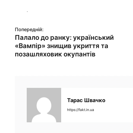
.
Попередній:
Н
Палало до ранку: український
а
«Вампір» знищив укриття та
в
позашляховик окупантів
і
г
а
ц
Тарас Швачко
і
https://fakt.in.ua
я
з