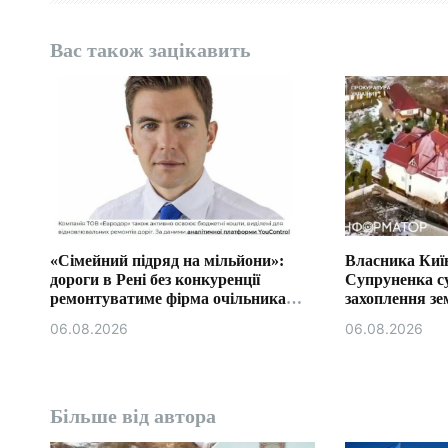
а
Вас також зацікавить
п
и
с
і
в
«Сімейний підряд на мільйони»:
Власника Київ
дороги в Рені без конкуренції
Супруненка с
ремонтуватиме фірма очільника
захоплення зем
бюджетної комісії Ізмаїла.
06.08.2026
06.08.2026
Більше від автора