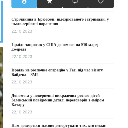
Стрілянина в Брюсселі: підозрюваного затримали, у
нього серйозні поранення
22.10.2023
Ізраїль запросив у США допомоги на $10 млрд –
джерела
22.10.2023
Ізраїль не розпочне операцію у Газі під час візиту
Байдена – ЗМІ
22.10.2023
Допомога у поверненні викрадених росією дітей –
Зеленський повідомив деталі переговорів з еміром
Катару
22.10.2023
Нам доведеться масово депортувати тих, хто немає