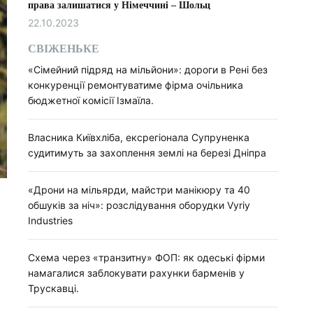
права залишатися у Німеччині – Шольц
22.10.2023
СВІЖЕНЬКЕ
«Сімейний підряд на мільйони»: дороги в Рені без
конкуренції ремонтуватиме фірма очільника
бюджетної комісії Ізмаїла.
Власника Київхліба, ексрегіонала Супруненка
судитимуть за захоплення землі на березі Дніпра
«Дрони на мільярди, майстри манікюру та 40
обшуків за ніч»: розслідування оборудки Vyriy
Industries
Схема через «транзитну» ФОП: як одеські фірми
намагалися заблокувати рахунки барменів у
Трускавці.