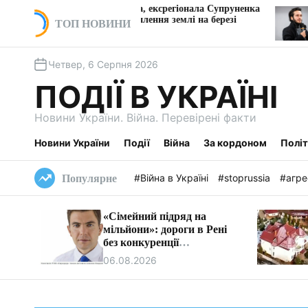
П
 Київхліба, ексрегіонала Супруненка
«Дрони на мільяр
ь за захоплення землі на березі
обшуків за ніч»: 
е
ТОП НОВИНИ
Vyriy Industries
р
е
Четвер, 6 Серпня 2026
й
т
ПОДІЇ В УКРАЇНІ
и
д
Новини України. Війна. Перевірені факти
о
в
Новини України
Події
Війна
За кордоном
Полі
м
і
#Війна в Україні
#stoprussia
#агре
Популярне
с
т
«Сімейний підряд на
у
мільйони»: дороги в Рені
без конкуренції
ремонтуватиме фірма
06.08.2026
очільника бюджетної
комісії Ізмаїла.