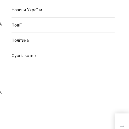
Новини України
е,
Події
Політика
Суспільство
,
Есто
підс