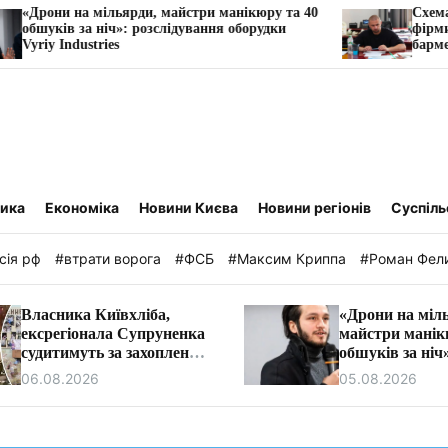
ди, майстри манікюру та 40
Схема через «транзитну» Ф
розслідування оборудки
фірми намагалися заблоку
барменів у Трускавці.
тика
Економіка
Новини Києва
Новини регіонів
Суспіль
сія рф
#втрати ворога
#ФСБ
#Максим Криппа
#Роман Фел
Власника Київхліба,
«Дрони на міл
ексрегіонала Супруненка
майстри манік
судитимуть за захоплення
обшуків за ніч
землі на березі Дніпра
розслідування
06.08.2026
05.08.2026
Vyriy Industrie