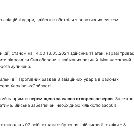
а авіаційні удари, здійснює обстріли з реактивних систем
 дії, станом на 14.00 13.05.2024 здійснив 11 атак, наразі трива
ити підрозділи Сил оборони із займаних позицій. Мав частковий
орога зупинено.
ьні дії. Противник завдав 8 авіаційних ударів в районах
селе Харківської області.
ський напрямок
переміщено завчасно створені резерви
. Залежно
тиме. Війська забезпечені необхідною кількістю засобів
тановлять 97 осіб, втрати озброєння і військової техніки – 8