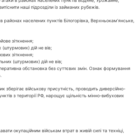
атаки в районах населених пунктів Водяне, Урожайне,
итіснити наші підрозділи із займаних рубежів.
 в районах населених пунктів Білогорівка, Верхньокамʼянське,
йове зіткнення;
 (штурмових) дій не вів;
ових зіткнення;
ьних (штурмових) дій не вів;
перативна обстановка без суттєвих змін. Ознак формування
.
ик зберігає військову присутність, проводить диверсійно-
унктів з території РФ, нарощує щільність мінно-вибухових
ати окупаційним військам втрат в живій силі та техніці,