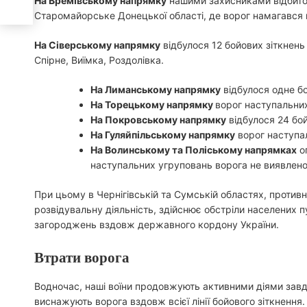
На Времівському напрямку
нашими захисниками відбито 
Старомайорське Донецької області, де ворог намагався в
На Сіверському напрямку
відбулося 12 бойових зіткнень
Спірне, Виїмка, Роздолівка.
На Лиманському напрямку
відбулося одне бо
На Торецькому напрямку
ворог наступальних
На Покровському напрямку
відбулося 24 бой
На Гуляйпільському напрямку
ворог наступал
На Волинському та Поліському напрямках
о
наступальних угруповань ворога не виявлено
При цьому в Чернігівській та Сумській областях, противн
розвідувальну діяльність, здійснює обстріли населених п
загороджень вздовж державного кордону України.
Втрати ворога
Водночас, наші воїни продовжують активними діями завдав
виснажують ворога вздовж всієї лінії бойового зіткнення.