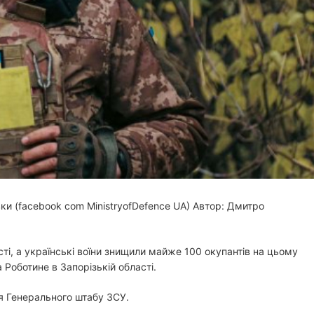
н
н
я
вки (facebook com MinistryofDefence UA)
Автор: Дмитро
сті, а українські воїни знищили майже 100 окупантів на цьому
Роботине в Запорізькій області.
я Генерального штабу ЗСУ.