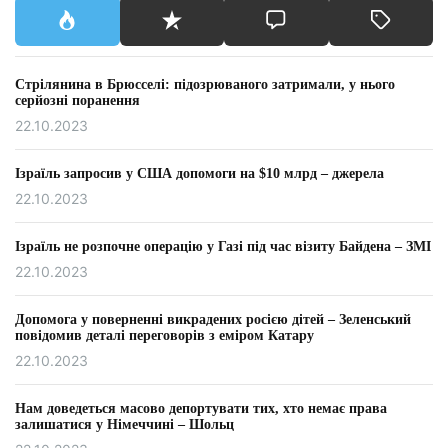
Стрілянина в Брюсселі: підозрюваного затримали, у нього
серйозні поранення
22.10.2023
Ізраїль запросив у США допомоги на $10 млрд – джерела
22.10.2023
Ізраїль не розпочне операцію у Газі під час візиту Байдена – ЗМІ
22.10.2023
Допомога у поверненні викрадених росією дітей – Зеленський
повідомив деталі переговорів з еміром Катару
22.10.2023
Нам доведеться масово депортувати тих, хто немає права
залишатися у Німеччині – Шольц