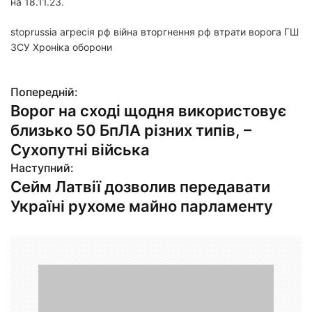
на 18.11.23.
stoprussia агресія рф війна вторгнення рф втрати ворога ГШ
ЗСУ Хроніка оборони
Попередній:
Н
Ворог на сході щодня використовує
а
близько 50 БпЛА різних типів, –
в
Сухопутні війська
Наступний:
і
Сейм Латвії дозволив передавати
г
Україні рухоме майно парламенту
а
ц
і
я