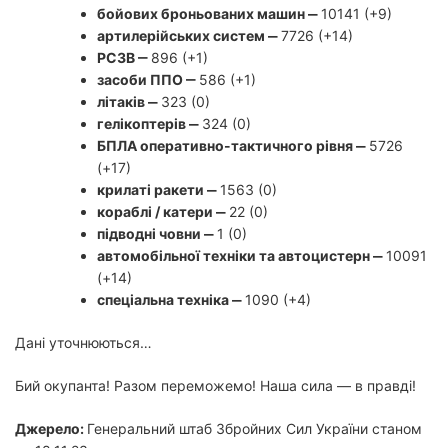
бойових броньованих машин ‒
10141 (+9)
артилерійських систем ‒
7726 (+14)
РСЗВ ‒
896 (+1)
засоби ППО ‒
586 (+1)
літаків ‒
323 (0)
гелікоптерів ‒
324 (0)
БПЛА оперативно-тактичного рівня ‒
5726
(+17)
крилаті ракети ‒
1563 (0)
кораблі / катери ‒
22 (0)
підводні човни ‒
1 (0)
автомобільної техніки та автоцистерн ‒
10091
(+14)
спеціальна техніка ‒
1090 (+4)
Дані уточнюються…
Бий окупанта! Разом переможемо! Наша сила — в правді!
Джерело:
Генеральний штаб Збройних Сил України станом