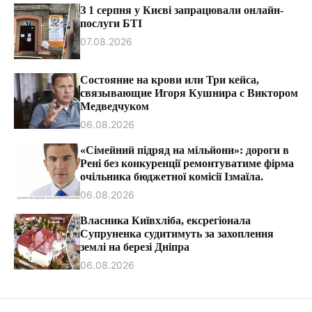
т
З 1 серпня у Києві запрацювали онлайн-
и
послуги БТІ
07.08.2026
Состояние на крови или Три кейса,
связывающие Игоря Кушнира с Виктором
Медведчуком
06.08.2026
«Сімейний підряд на мільйони»: дороги в
Рені без конкуренції ремонтуватиме фірма
очільника бюджетної комісії Ізмаїла.
06.08.2026
Власника Київхліба, ексрегіонала
Супруненка судитимуть за захоплення
землі на березі Дніпра
06.08.2026