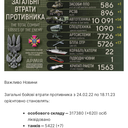
й
ч
а
с
ч
и
т
а
н
н
я
Важливо Новини
Загальні бойові втрати противника з 24.02.22 по 18.11.23
орієнтовно становлять:
особового складу ‒
317380 (+620) осіб
ліквідовано
танків ‒
5422 (+7)