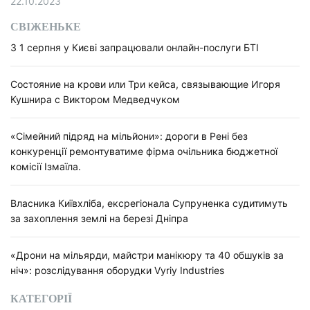
22.10.2023
СВІЖЕНЬКЕ
З 1 серпня у Києві запрацювали онлайн-послуги БТІ
Состояние на крови или Три кейса, связывающие Игоря
Кушнира с Виктором Медведчуком
«Сімейний підряд на мільйони»: дороги в Рені без
конкуренції ремонтуватиме фірма очільника бюджетної
комісії Ізмаїла.
Власника Київхліба, ексрегіонала Супруненка судитимуть
за захоплення землі на березі Дніпра
«Дрони на мільярди, майстри манікюру та 40 обшуків за
ніч»: розслідування оборудки Vyriy Industries
КАТЕГОРІЇ