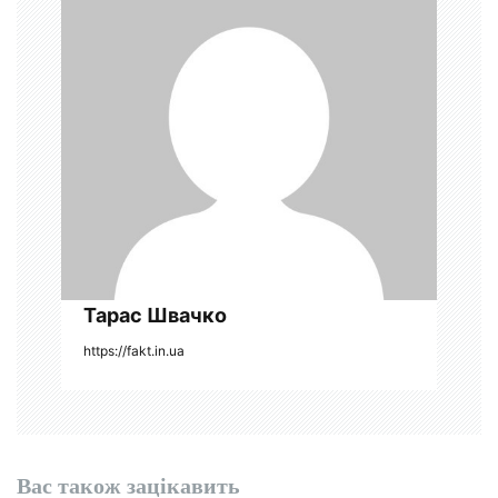
з
а
п
и
с
і
в
Тарас Швачко
https://fakt.in.ua
Вас також зацікавить