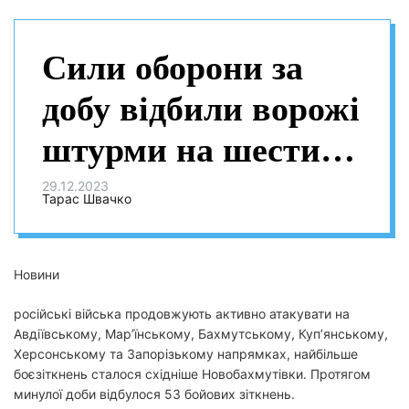
Сили оборони за
добу відбили ворожі
штурми на шести
напрямках, поблизу
29.12.2023
Тарас Швачко
Авдіївки росіяни
атакували 26 разів
Новини
російські війська продовжують активно атакувати на
Авдіївському, Мар’їнському, Бахмутському, Куп’янському,
Херсонському та Запорізькому напрямках, найбільше
боєзіткнень сталося східніше Новобахмутівки. Протягом
минулої доби відбулося 53 бойових зіткнень.