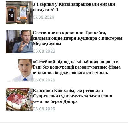
т
З 1 серпня у Києві запрацювали онлайн-
и
послуги БТІ
07.08.2026
Состояние на крови или Три кейса,
связывающие Игоря Кушнира с Виктором
Медведчуком
06.08.2026
«Сімейний підряд на мільйони»: дороги в
Рені без конкуренції ремонтуватиме фірма
очільника бюджетної комісії Ізмаїла.
06.08.2026
Власника Київхліба, ексрегіонала
Супруненка судитимуть за захоплення
землі на березі Дніпра
06.08.2026