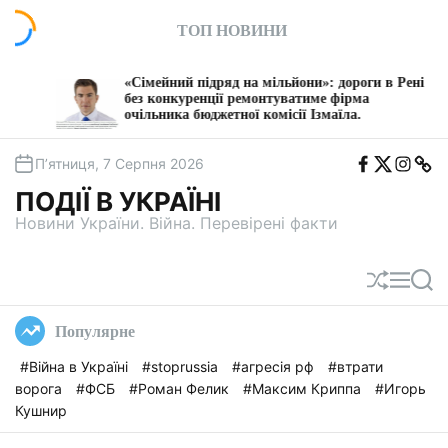
П
ТОП НОВИНИ
е
р
е
«Сімейний підряд на мільйони»: дороги в Рені
Вла
й
без конкуренції ремонтуватиме фірма
суд
очільника бюджетної комісії Ізмаїла.
Дні
т
и
F
T
I
T
д
П’ятниця, 7 Серпня 2026
b
w
n
e
о
i
s
l
ПОДІЇ В УКРАЇНІ
t
e
в
a
g
Новини України. Війна. Перевірені факти
м
a
і
с
П
М
П
т
е
е
о
у
р
н
ш
Популярне
е
ю
у
т
к
#Війна в Україні
#stoprussia
#агресія рф
#втрати
а
ворога
#ФСБ
#Роман Фелик
#Максим Криппа
#Игорь
с
у
Кушнир
в
а