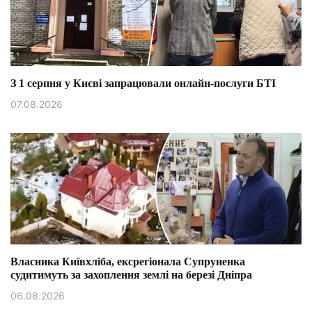
З 1 серпня у Києві запрацювали онлайн-послуги БТІ
07.08.2026
Власника Київхліба, ексрегіонала Супруненка
судитимуть за захоплення землі на березі Дніпра
06.08.2026