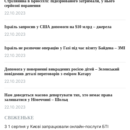
Стрілянина в Брюсселі: підозрюваного затримали, у нього
серйозні поранення
22.10.2023
Ізраїль запросив у США допомоги на $10 млрд – джерела
22.10.2023
Ізраїль не розпочне операцію у Газі під час візиту Байдена – ЗМІ
22.10.2023
Допомога у поверненні викрадених росією дітей – Зеленський
повідомив деталі переговорів з еміром Катару
22.10.2023
Нам доведеться масово депортувати тих, хто немає права
залишатися у Німеччині – Шольц
22.10.2023
СВІЖЕНЬКЕ
З 1 серпня у Києві запрацювали онлайн-послуги БТІ