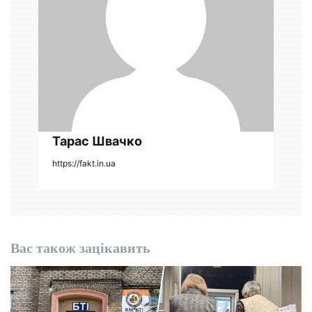
и
с
і
в
Тарас Швачко
https://fakt.in.ua
Вас також зацікавить