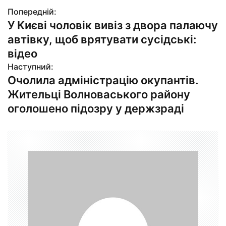
Попередній:
Н
У Києві чоловік вивіз з двора палаючу
а
автівку, щоб врятувати сусідські:
в
відео
Наступний:
і
Очолила адміністрацію окупантів.
г
Жительці Волноваського району
оголошено підозру у держзраді
а
ц
і
я
з
а
п