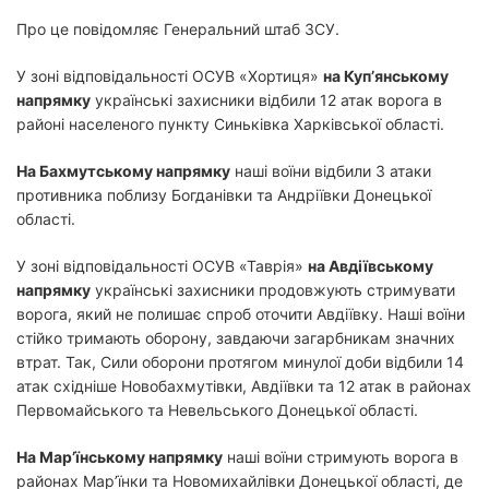
Про це повідомляє Генеральний штаб ЗСУ.
У зоні відповідальності ОСУВ «Хортиця»
на Куп’янському
напрямку
українські захисники відбили 12 атак ворога в
районі населеного пункту Синьківка Харківської області.
На Бахмутському напрямку
наші воїни відбили 3 атаки
противника поблизу Богданівки та Андріївки Донецької
області.
У зоні відповідальності ОСУВ «Таврія»
на Авдіївському
напрямку
українські захисники продовжують стримувати
ворога, який не полишає спроб оточити Авдіївку. Наші воїни
стійко тримають оборону, завдаючи загарбникам значних
втрат. Так, Сили оборони протягом минулої доби відбили 14
атак східніше Новобахмутівки, Авдіївки та 12 атак в районах
Первомайського та Невельського Донецької області.
На Мар’їнському напрямку
наші воїни стримують ворога в
районах Мар’їнки та Новомихайлівки Донецької області, де