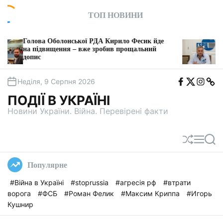
П
ТОП НОВИНИ
е
р
е
 Оболонської РДА Кирило Фесик йде
«Приватний філ
й
вищення – вже зробив прощальний
професор з Одес
щомісячної рент
т
и
F
T
I
T
д
Неділя, 9 Серпня 2026
b
w
n
e
о
i
s
l
ПОДІЇ В УКРАЇНІ
t
e
в
a
g
Новини України. Війна. Перевірені факти
м
a
і
с
П
М
П
т
е
е
о
у
р
н
ш
Популярне
е
ю
у
т
к
#Війна в Україні
#stoprussia
#агресія рф
#втрати
а
ворога
#ФСБ
#Роман Фелик
#Максим Криппа
#Игорь
с
у
Кушнир
в
а