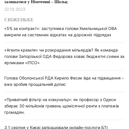
залишатися у Німеччині – Шольц
22.10.2023
СВІЖЕНЬКЕ
«5% за контракт»: заступника голови Хмельницької ОВА
викрили на системних відкатах на дорожніх підрядах
«Агенти кремля» чи розкрадання мільярдів? Як команда
голови Запорізької ОДА Федорова ховає бюджетні схеми за
ярликами «ІПСО»
Голова Оболонської РДА Кирило Фесик йде на підвищення –
вже зробив прощальний допис
«Приватний фільтр на комуналці»: як професор з Одеси
збирає 30 мільйонів гривень щомісячної ренти з платежів
громадян.
З 1 серпня у Києві запрацювали онлайн-послуги БТІ