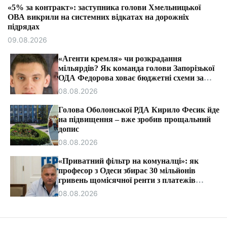
т
«5% за контракт»: заступника голови Хмельницької
и
ОВА викрили на системних відкатах на дорожніх
підрядах
09.08.2026
«Агенти кремля» чи розкрадання
мільярдів? Як команда голови Запорізької
ОДА Федорова ховає бюджетні схеми за
ярликами «ІПСО»
08.08.2026
Голова Оболонської РДА Кирило Фесик йде
на підвищення – вже зробив прощальний
допис
08.08.2026
«Приватний фільтр на комуналці»: як
професор з Одеси збирає 30 мільйонів
гривень щомісячної ренти з платежів
громадян.
08.08.2026