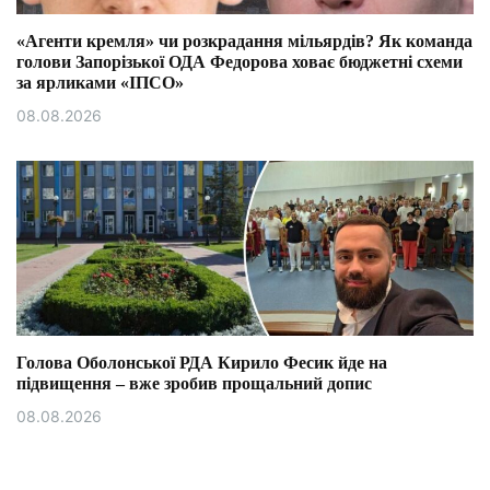
«Агенти кремля» чи розкрадання мільярдів? Як команда
голови Запорізької ОДА Федорова ховає бюджетні схеми
за ярликами «ІПСО»
08.08.2026
Голова Оболонської РДА Кирило Фесик йде на
підвищення – вже зробив прощальний допис
08.08.2026