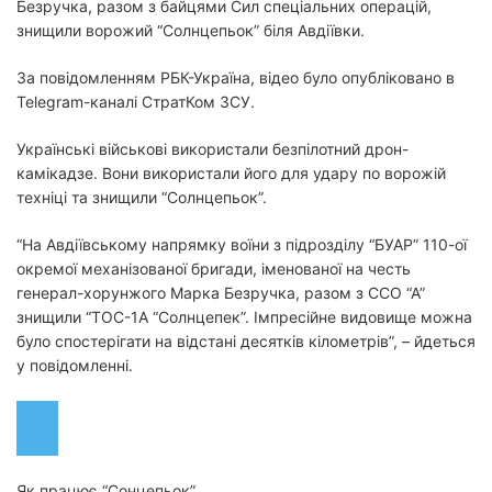
Безручка, разом з байцями Сил спеціальних операцій,
знищили ворожий “Солнцепьок” біля Авдіївки.
За повідомленням РБК-Україна, відео було опубліковано в
Telegram-каналі СтратКом ЗСУ.
Українські військові використали безпілотний дрон-
камікадзе. Вони використали його для удару по ворожій
техніці та знищили “Солнцепьок”.
“На Авдіївському напрямку воїни з підрозділу “БУАР” 110-ої
окремої механізованої бригади, іменованої на честь
генерал-хорунжого Марка Безручка, разом з ССО “А”
знищили “ТОС-1А “Солнцепек”. Імпресійне видовище можна
було спостерігати на відстані десятків кілометрів”, – йдеться
у повідомленні.
Як працює “Сонцепьок”