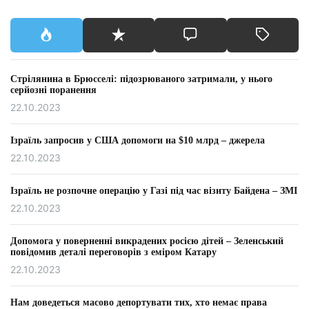
Стрілянина в Брюсселі: підозрюваного затримали, у нього
серйозні поранення
22.10.2023
Ізраїль запросив у США допомоги на $10 млрд – джерела
22.10.2023
Ізраїль не розпочне операцію у Газі під час візиту Байдена – ЗМІ
22.10.2023
Допомога у поверненні викрадених росією дітей – Зеленський
повідомив деталі переговорів з еміром Катару
22.10.2023
Нам доведеться масово депортувати тих, хто немає права