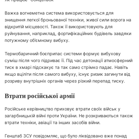
Важка вогнеметна система використовується для
знищення легкої броньованої техніки, живої сили ворога на
відкритій місцевості. Також її використовують для
руйнування, наприклад, фортифікаційних будівель завдяки
потужному об’ємному вибуху.
Термобаричний боєприпас системи формує вибухову
суміш після чого підриває її. Під час детонації атмосферний
тиск в хмарі підскакує та так само стрімко падає. Навіть
якщо вціліти після самого вибуху, існує ризик загинути від
розриву внутрішніх органів через різкий перепад тиску.
Втрати російської армії
Російське керівництво приховує втрати своїх військ у
загарбницькій війні проти України. Не розкриваються також
втрати техніки, авіації та інших засобів війни.
Генштаб ЗСУ повідомляє, що було ліквідовано вже понад