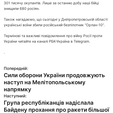
301 тисячу окупантів. Лише за останню добу наші бійці
знищили 680 росіян.
Також нагадаємо, що сьогодні у Дніпропетровській області
українські воїни збили російський безпілотник “Орлан-10”.
Термінові та важливі повідомлення про війну Росії проти
України читайте на каналі РБК-Україна в Telegram.
.
Попередній:
Н
Сили оборони України продовжують
а
наступ на Мелітопольському
в
напрямку
Наступний:
і
Група республіканців надіслала
г
Байдену прохання про ракети більшої