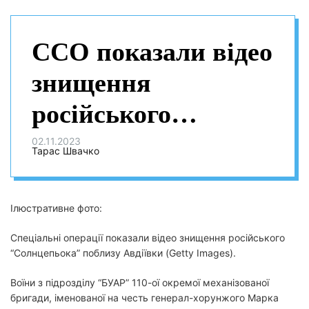
ССО показали відео
знищення
російського
“Солнцепьока” біля
02.11.2023
Тарас Швачко
Авдіївки
Ілюстративне фото:
Спеціальні операції показали відео знищення російського
“Солнцепьока” поблизу Авдіївки (Getty Images).
Воїни з підрозділу “БУАР” 110-ої окремої механізованої
бригади, іменованої на честь генерал-хорунжого Марка