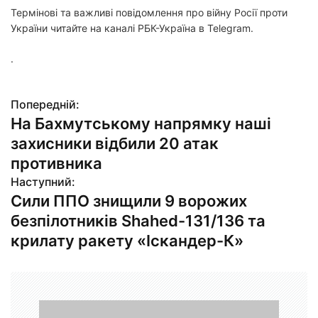
Термінові та важливі повідомлення про війну Росії проти
України читайте на каналі РБК-Україна в Telegram.
.
Попередній:
Н
На Бахмутському напрямку наші
а
захисники відбили 20 атак
в
противника
Наступний:
і
Сили ППО знищили 9 ворожих
г
безпілотників Shahed-131/136 та
крилату ракету «Іскандер-К»
а
ц
і