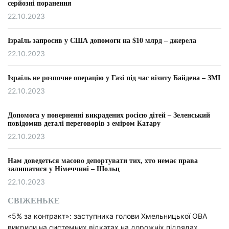
серйозні поранення
22.10.2023
Ізраїль запросив у США допомоги на $10 млрд – джерела
22.10.2023
Ізраїль не розпочне операцію у Газі під час візиту Байдена – ЗМІ
22.10.2023
Допомога у поверненні викрадених росією дітей – Зеленський
повідомив деталі переговорів з еміром Катару
22.10.2023
Нам доведеться масово депортувати тих, хто немає права
залишатися у Німеччині – Шольц
22.10.2023
СВІЖЕНЬКЕ
«5% за контракт»: заступника голови Хмельницької ОВА
викрили на системних відкатах на дорожніх підрядах