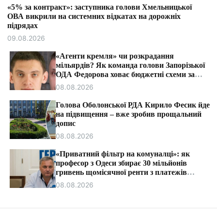
т
«5% за контракт»: заступника голови Хмельницької
и
ОВА викрили на системних відкатах на дорожніх
підрядах
09.08.2026
«Агенти кремля» чи розкрадання
мільярдів? Як команда голови Запорізької
ОДА Федорова ховає бюджетні схеми за
ярликами «ІПСО»
08.08.2026
Голова Оболонської РДА Кирило Фесик йде
на підвищення – вже зробив прощальний
допис
08.08.2026
«Приватний фільтр на комуналці»: як
професор з Одеси збирає 30 мільйонів
гривень щомісячної ренти з платежів
громадян.
08.08.2026