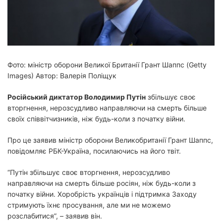
й
ч
а
с
ч
и
т
а
н
н
Фото: міністр оборони Великої Британії Грант Шаппс (Getty
я
Images) Автор: Валерія Поліщук
Російський диктатор Володимир Путін
збільшує своє
вторгнення, нерозсудливо направляючи на смерть більше
своїх співвітчизників, ніж будь-коли з початку війни.
Про це заявив міністр оборони Великобританії Грант Шаппс,
повідомляє РБК-Україна, посилаючись на його твіт.
“Путін збільшує своє вторгнення, нерозсудливо
направляючи на смерть більше росіян, ніж будь-коли з
початку війни. Хоробрість українців і підтримка Заходу
стримують їхнє просування, але ми не можемо
розслабитися”, – заявив він.