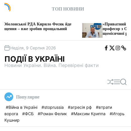
П
ТОП НОВИНИ
е
р
е
РДА Кирило Фесик йде
«Приватний фільтр на комуна
й
 зробив прощальний
професор з Одеси збирає 30 м
щомісячної ренти з платежів 
т
и
F
T
I
T
д
Неділя, 9 Серпня 2026
b
w
n
e
о
i
s
l
ПОДІЇ В УКРАЇНІ
t
e
в
a
g
Новини України. Війна. Перевірені факти
м
a
і
с
П
М
П
т
е
е
о
у
р
н
ш
Популярне
е
ю
у
т
к
#Війна в Україні
#stoprussia
#агресія рф
#втрати
а
ворога
#ФСБ
#Роман Фелик
#Максим Криппа
#Игорь
с
у
Кушнир
в
а