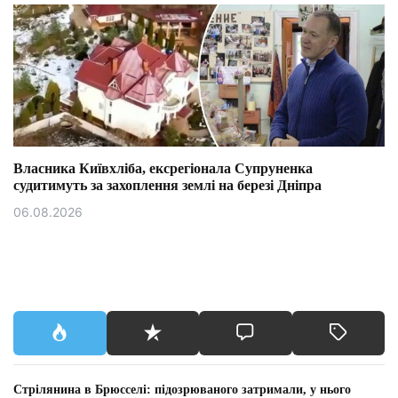
Власника Київхліба, ексрегіонала Супруненка
судитимуть за захоплення землі на березі Дніпра
06.08.2026
Стрілянина в Брюсселі: підозрюваного затримали, у нього