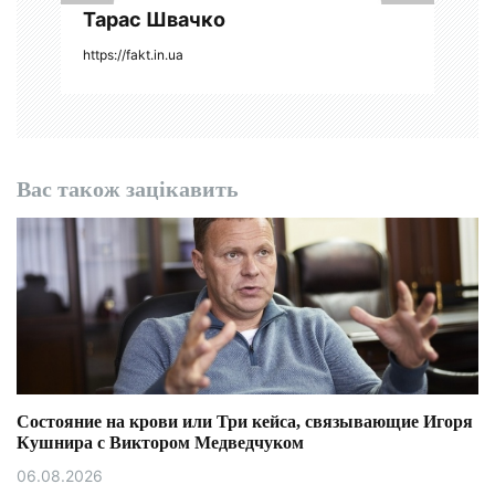
Тарас Швачко
в
https://fakt.in.ua
Вас також зацікавить
Состояние на крови или Три кейса, связывающие Игоря
Кушнира с Виктором Медведчуком
06.08.2026