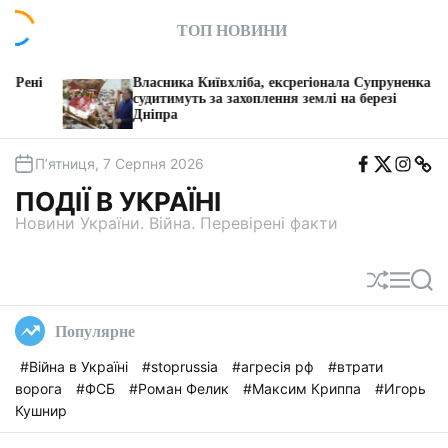
П
ТОП НОВИНИ
е
р
е
Власника Київхліба, ексрегіонала Супруненка
й
судитимуть за захоплення землі на березі
Дніпра
V
т
и
F
T
I
T
д
П’ятниця, 7 Серпня 2026
b
w
n
e
о
i
s
l
ПОДІЇ В УКРАЇНІ
t
e
в
a
g
Новини України. Війна. Перевірені факти
м
a
і
с
П
М
П
т
е
е
о
у
р
н
ш
Популярне
е
ю
у
т
к
#Війна в Україні
#stoprussia
#агресія рф
#втрати
а
ворога
#ФСБ
#Роман Фелик
#Максим Криппа
#Игорь
с
у
Кушнир
в
а