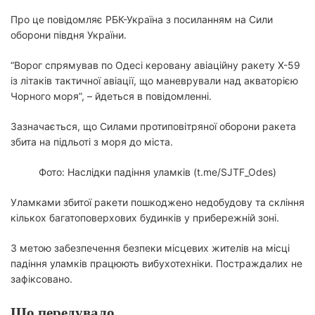
Про це повідомляє РБК-Україна з посиланням на Сили
оборони півдня України.
“Ворог спрямував по Одесі керовану авіаційну ракету Х-59
із літаків тактичної авіації, що маневрували над акваторією
Чорного моря”, – йдеться в повідомленні.
Зазначається, що Силами протиповітряної оборони ракета
збита на підльоті з моря до міста.
Фото: Наслідки падіння уламків (t.me/SJTF_Odes)
Уламками збитої ракети пошкоджено недобудову та скління
кількох багатоповерхових будинків у прибережній зоні.
З метою забезпечення безпеки місцевих жителів на місці
падіння уламків працюють вибухотехніки. Постраждалих не
зафіксовано.
Що передувало