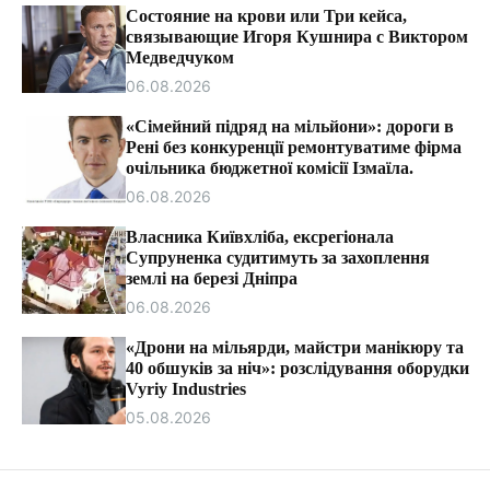
т
Состояние на крови или Три кейса,
и
связывающие Игоря Кушнира с Виктором
Медведчуком
06.08.2026
«Сімейний підряд на мільйони»: дороги в
Рені без конкуренції ремонтуватиме фірма
очільника бюджетної комісії Ізмаїла.
06.08.2026
Власника Київхліба, ексрегіонала
Супруненка судитимуть за захоплення
землі на березі Дніпра
06.08.2026
«Дрони на мільярди, майстри манікюру та
40 обшуків за ніч»: розслідування оборудки
Vyriy Industries
05.08.2026