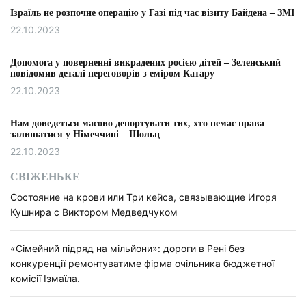
Ізраїль не розпочне операцію у Газі під час візиту Байдена – ЗМІ
22.10.2023
Допомога у поверненні викрадених росією дітей – Зеленський
повідомив деталі переговорів з еміром Катару
22.10.2023
Нам доведеться масово депортувати тих, хто немає права
залишатися у Німеччині – Шольц
22.10.2023
СВІЖЕНЬКЕ
Состояние на крови или Три кейса, связывающие Игоря
Кушнира с Виктором Медведчуком
«Сімейний підряд на мільйони»: дороги в Рені без
конкуренції ремонтуватиме фірма очільника бюджетної
комісії Ізмаїла.