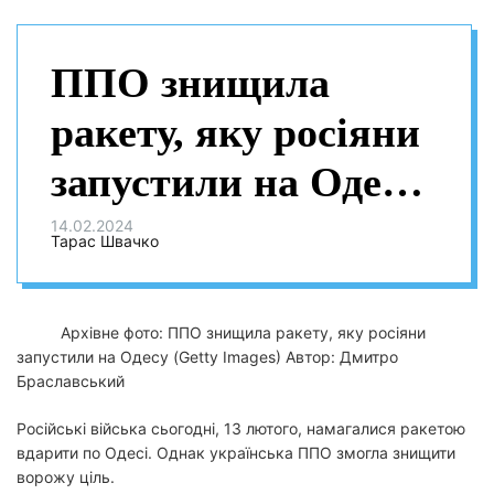
ППО знищила
ракету, яку росіяни
запустили на Одесу:
уламки пошкодили
14.02.2024
Тарас Швачко
будинки
Архівне фото: ППО знищила ракету, яку росіяни
запустили на Одесу (Getty Images)
Автор: Дмитро
Браславський
Російські війська сьогодні, 13 лютого, намагалися ракетою
вдарити по Одесі. Однак українська ППО змогла знищити
ворожу ціль.