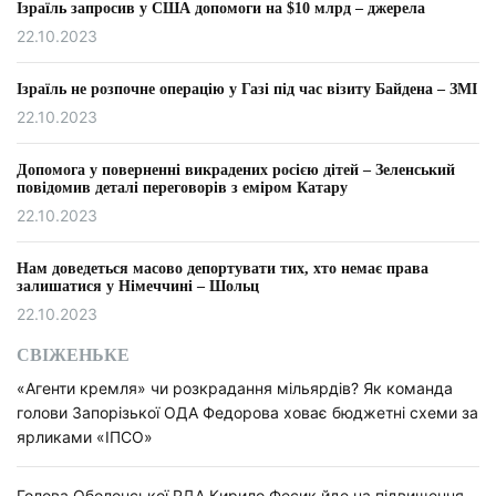
Ізраїль запросив у США допомоги на $10 млрд – джерела
22.10.2023
Ізраїль не розпочне операцію у Газі під час візиту Байдена – ЗМІ
22.10.2023
Допомога у поверненні викрадених росією дітей – Зеленський
повідомив деталі переговорів з еміром Катару
22.10.2023
Нам доведеться масово депортувати тих, хто немає права
залишатися у Німеччині – Шольц
22.10.2023
СВІЖЕНЬКЕ
«Агенти кремля» чи розкрадання мільярдів? Як команда
голови Запорізької ОДА Федорова ховає бюджетні схеми за
ярликами «ІПСО»
Голова Оболонської РДА Кирило Фесик йде на підвищення –