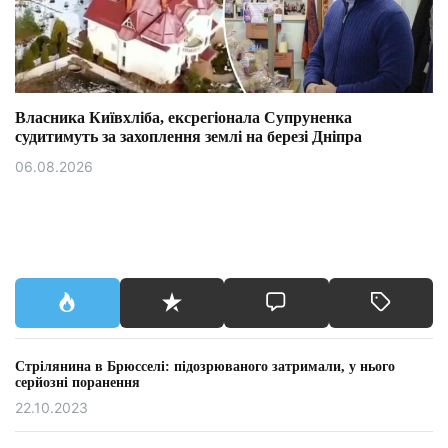
Власника Київхліба, ексрегіонала Супруненка
судитимуть за захоплення землі на березі Дніпра
06.08.2026
Стрілянина в Брюсселі: підозрюваного затримали, у нього
серйозні поранення
22.10.2023