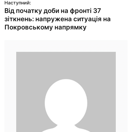
в
Наступний:
Від початку доби на фронті 37
і
зіткнень: напружена ситуація на
г
Покровському напрямку
а
ц
і
я
з
а
п
и
с