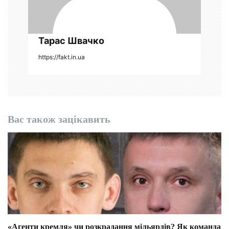
і
в
Тарас Швачко
https://fakt.in.ua
Вас також зацікавить
«Агенти кремля» чи розкрадання мільярдів? Як команда