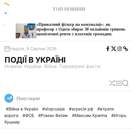
П
ТОП НОВИНИ
е
р
е
«Приватний фільтр на комуналці»: як
З 1 с
й
професор з Одеси збирає 30 мільйонів гривень
послу
щомісячної ренти з платежів громадян.
т
и
F
T
I
T
д
Неділя, 9 Серпня 2026
b
w
n
e
о
i
s
l
ПОДІЇ В УКРАЇНІ
t
e
в
a
g
Новини України. Війна. Перевірені факти
м
a
і
с
П
М
П
т
е
е
о
у
р
н
ш
Популярне
е
ю
у
т
к
#Війна в Україні
#stoprussia
#агресія рф
#втрати
а
ворога
#ФСБ
#Роман Фелик
#Максим Криппа
#Игорь
с
у
Кушнир
в
а