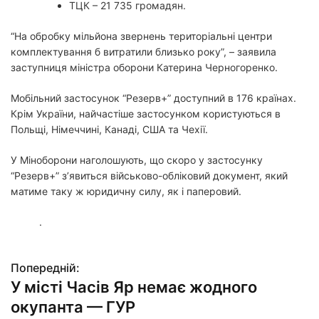
ТЦК – 21 735 громадян.
“На обробку мільйона звернень територіальні центри
комплектування б витратили близько року”, – заявила
заступниця міністра оборони Катерина Черногоренко.
Мобільний застосунок “Резерв+” доступний в 176 країнах.
Крім України, найчастіше застосунком користуються в
Польщі, Німеччині, Канаді, США та Чехії.
У Міноборони наголошують, що скоро у застосунку
“Резерв+” з’явиться військово-обліковий документ, який
матиме таку ж юридичну силу, як і паперовий.
.
Попередній:
Н
У місті Часів Яр немає жодного
а
окупанта — ГУР