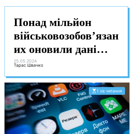
Понад мільйон
військовозобов’язан
их оновили дані
онлайн через
25.05.2024
Тарас Швачко
“Резерв+”
1 хв читання
О
р
і
є
н
т
о
в
н
и