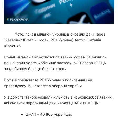
й
ч
а
с
ч
и
т
а
н
н
Фото: понад мільйон українців оновили дані через
я
“Резерв+” (Віталій Носач, РБК-Україна)
Автор: Наталія
Юрченко
Понад мільйон військовозобов’язаних українців оновили
дані онлайн через мобільний застосунок “Резерв+”. ТЦК
знадобилося б на це близько року.
Про це повідомляє РБК-Україна з посиланням на
пресслужбу Міністерства оборони України.
У відомстві також назвали кількість військовозобовʼязаних,
які оновили персональні дані через ЦНАПи та в ТЦК:
ЦНАП – 40 865 українців;