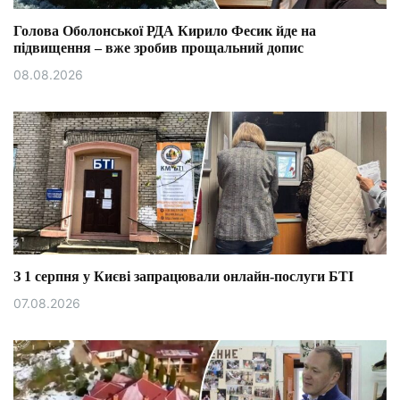
Голова Оболонської РДА Кирило Фесик йде на
підвищення – вже зробив прощальний допис
08.08.2026
З 1 серпня у Києві запрацювали онлайн-послуги БТІ
07.08.2026