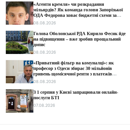
т
«Агенти кремля» чи розкрадання
и
мільярдів? Як команда голови Запорізької
ОДА Федорова ховає бюджетні схеми за
ярликами «ІПСО»
08.08.2026
Голова Оболонської РДА Кирило Фесик йде
на підвищення – вже зробив прощальний
допис
08.08.2026
«Приватний фільтр на комуналці»: як
професор з Одеси збирає 30 мільйонів
гривень щомісячної ренти з платежів
громадян.
08.08.2026
З 1 серпня у Києві запрацювали онлайн-
послуги БТІ
07.08.2026