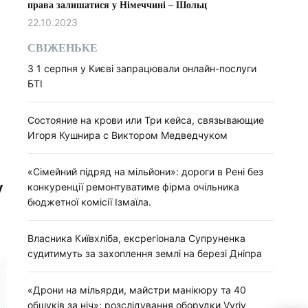
права залишатися у Німеччині – Шольц
22.10.2023
СВІЖЕНЬКЕ
З 1 серпня у Києві запрацювали онлайн-послуги
БТІ
Состояние на крови или Три кейса, связывающие
Игоря Кушнира с Виктором Медведчуком
«Сімейний підряд на мільйони»: дороги в Рені без
у
конкуренції ремонтуватиме фірма очільника
бюджетної комісії Ізмаїла.
Власника Київхліба, ексрегіонала Супруненка
судитимуть за захоплення землі на березі Дніпра
«Дрони на мільярди, майстри манікюру та 40
обшуків за ніч»: розслідування оборудки Vyriy