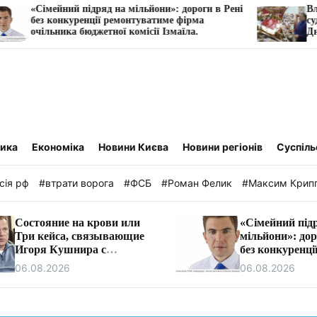
ний підряд на мільйони»: дороги в Рені
Власника Київх
нкуренції ремонтуватиме фірма
судитимуть за з
ика бюджетної комісії Ізмаїла.
Дніпра
тика
Економіка
Новини Києва
Новини регіонів
Суспіль
сія рф
#втрати ворога
#ФСБ
#Роман Фелик
#Максим Крип
Состояние на крови или
«Сімейний під
Три кейса, связывающие
мільйони»: дор
Игоря Кушнира с
без конкуренці
Виктором Медведчуком
ремонтуватиме
06.08.2026
06.08.2026
очільника бюд
комісії Ізмаїла.