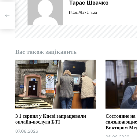
ц
Тарас Швачко
а
і
https://fakt.in.ua
я
з
а
Вас також зацікавить
п
и
с
і
в
З 1 серпня у Києві запрацювали
Состояние на 
онлайн-послуги БТІ
связывающие
Виктором Ме
07.08.2026
06.08.2026