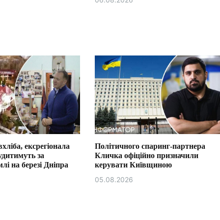
хліба, ексрегіонала
Політичного спаринг-партнера
удитимуть за
Кличка офіційно призначили
лі на березі Дніпра
керувати Київщиною
05.08.2026