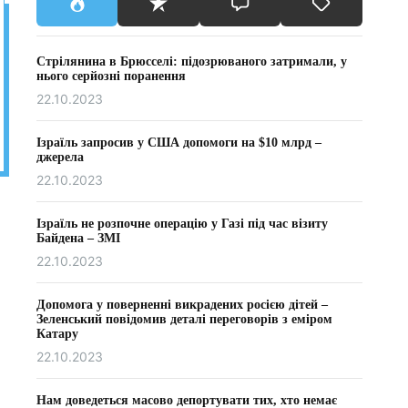
Стрілянина в Брюсселі: підозрюваного затримали, у
нього серйозні поранення
22.10.2023
Ізраїль запросив у США допомоги на $10 млрд –
джерела
22.10.2023
Ізраїль не розпочне операцію у Газі під час візиту
Байдена – ЗМІ
22.10.2023
Допомога у поверненні викрадених росією дітей –
Зеленський повідомив деталі переговорів з еміром
Катару
22.10.2023
Нам доведеться масово депортувати тих, хто немає