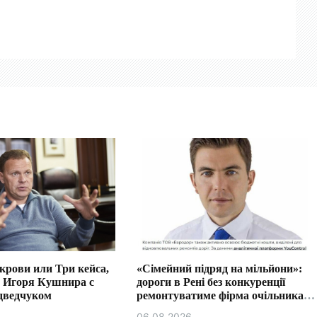
крови или Три кейса,
«Сімейний підряд на мільйони»:
 Игоря Кушнира с
дороги в Рені без конкуренції
дведчуком
ремонтуватиме фірма очільника
бюджетної комісії Ізмаїла.
06.08.2026