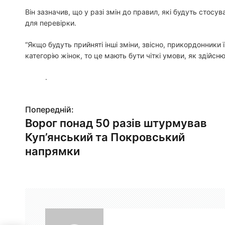
Він зазначив, що у разі змін до правил, які будуть стосув
для перевірки.
“Якщо будуть прийняті інші зміни, звісно, прикордонники
категорію жінок, то це мають бути чіткі умови, як здійсню
.
Попередній:
Н
Ворог понад 50 разів штурмував
а
Куп’янський та Покровський
в
напрямки
і
г
а