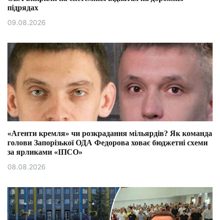
підрядах
09.08.2026
«Агенти кремля» чи розкрадання мільярдів? Як команда
голови Запорізької ОДА Федорова ховає бюджетні схеми
за ярликами «ІПСО»
08.08.2026