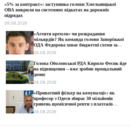
т
«5% за контракт»: заступника голови Хмельницької
и
ОВА викрили на системних відкатах на дорожніх
підрядах
09.08.2026
«Агенти кремля» чи розкрадання
мільярдів? Як команда голови Запорізької
ОДА Федорова ховає бюджетні схеми за
ярликами «ІПСО»
08.08.2026
Голова Оболонської РДА Кирило Фесик йде
на підвищення – вже зробив прощальний
допис
08.08.2026
«Приватний фільтр на комуналці»: як
професор з Одеси збирає 30 мільйонів
гривень щомісячної ренти з платежів
громадян.
08.08.2026