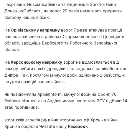
Георгіївки, Новомихайлівки та південніше Золотої Ниви
Донецької області, де ворог 29 разів намагався прорвати
оборону наших військ.
На Оріхівському напрямку
ворог 7 разів атакував позиції
наших захисників в районах Старомайорського Донецької
області, західніше Вербового та Роботиного Запорізької
області.
На Херсонському напрямку
ворог не відмовляється від
наміру вибити наші підрозділи із плацдармів на лівобережжі
Дніпра. Так, протягом минулої доби, здійснено 2 безуспішні
штурми позицій наших військ.
Як повідомляла АрміяInform, минулої доби на фронті 70
бойових зіткнень: на Авдіївському напрямку ЗСУ відбили 14
атак противника.
stoprussia агресія рф війна вторгнення рф Хроніка війни
Хроніка оборони Читайте нас у
Facebook