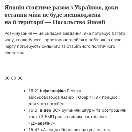
Японія стоятиме разом з Україною, доки
остання міна не буде знешкоджена
на її території — Посольство Японії
Розмінування — це складне завдання, яке потребує багато
часу, геологічного і просторового обсягу робіт, які в свою
чергу потребують сильного та стабільного політичного
лідерства.
Захищаємо світ
00 00 00
16:21
інфографіка
Реєстр
військовозобов’язаних «Оберіг»: як працює і
для чого потрібен
16:21
відео
ЗСУ зупинили штурм та розтрощили
танк і 3 БМП росіян одним пострілом з
«Джавеліну»
15:47 «Агенція оборонних закупівель» та