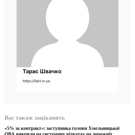
п
и
с
і
в
Тарас Швачко
https://fakt.in.ua
Вас також зацікавить
«5% за контракт»: заступника голови Хмельницької
ОВА викрили на системних відкатах на дорожніх