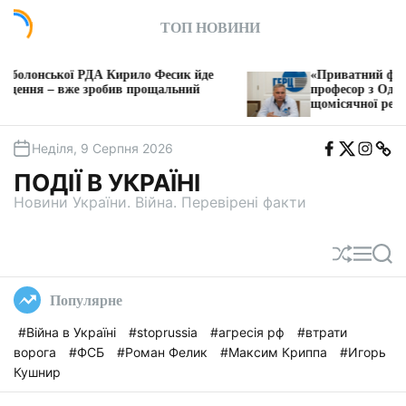
П
ТОП НОВИНИ
е
р
е
Кирило Фесик йде
«Приватний фільтр на комуналці»
й
бив прощальний
професор з Одеси збирає 30 мільйо
щомісячної ренти з платежів гром
т
и
F
T
I
T
д
Неділя, 9 Серпня 2026
b
w
n
e
о
i
s
l
ПОДІЇ В УКРАЇНІ
t
e
в
a
g
Новини України. Війна. Перевірені факти
м
a
і
с
П
М
П
т
е
е
о
у
р
н
ш
Популярне
е
ю
у
т
к
#Війна в Україні
#stoprussia
#агресія рф
#втрати
а
ворога
#ФСБ
#Роман Фелик
#Максим Криппа
#Игорь
с
у
Кушнир
в
а