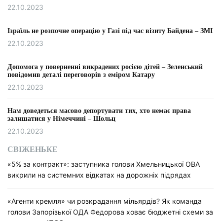
22.10.2023
Ізраїль не розпочне операцію у Газі під час візиту Байдена – ЗМІ
22.10.2023
Допомога у поверненні викрадених росією дітей – Зеленський
повідомив деталі переговорів з еміром Катару
22.10.2023
Нам доведеться масово депортувати тих, хто немає права
залишатися у Німеччині – Шольц
22.10.2023
СВІЖЕНЬКЕ
«5% за контракт»: заступника голови Хмельницької ОВА
викрили на системних відкатах на дорожніх підрядах
«Агенти кремля» чи розкрадання мільярдів? Як команда
голови Запорізької ОДА Федорова ховає бюджетні схеми за