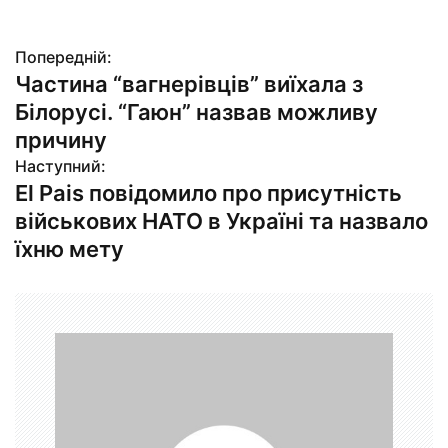
Попередній:
Н
Частина “вагнерівців” виїхала з
а
Білорусі. “Гаюн” назвав можливу
в
причину
Наступний:
і
El Pais повідомило про присутність
г
військових НАТО в Україні та назвало
їхню мету
а
ц
і
я
з
а