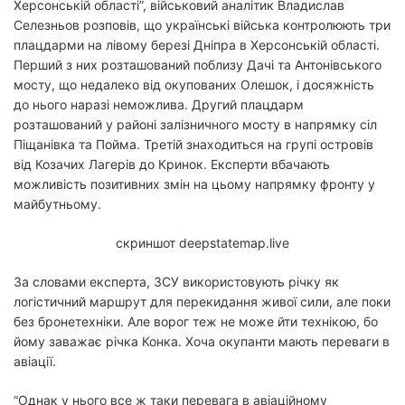
Херсонській області”, військовий аналітик Владислав
Селезньов розповів, що українські війська контролюють три
плацдарми на лівому березі Дніпра в Херсонській області.
Перший з них розташований поблизу Дачі та Антонівського
мосту, що недалеко від окупованих Олешок, і досяжність
до нього наразі неможлива. Другий плацдарм
розташований у районі залізничного мосту в напрямку сіл
Піщанівка та Пойма. Третій знаходиться на групі островів
від Козачих Лагерів до Кринок. Експерти вбачають
можливість позитивних змін на цьому напрямку фронту у
майбутньому.
скриншот deepstatemap.live
За словами експерта, ЗСУ використовують річку як
логістичний маршрут для перекидання живої сили, але поки
без бронетехніки. Але ворог теж не може йти технікою, бо
йому заважає річка Конка. Хоча окупанти мають переваги в
авіації.
“Однак у нього все ж таки перевага в авіаційному