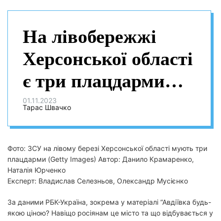
На лівобережжі
Херсонської області
є три плацдарми
для ЗСУ: експерт
01.11.2023
Тарас Швачко
назвав їх
Фото: ЗСУ на лівому березі Херсонської області мують три
плацдарми (Getty Images) Автор: Данило Крамаренко,
Наталія Юрченко
Експерт: Владислав Селезньов, Олександр Мусієнко
За даними РБК-Україна, зокрема у матеріалі “Авдіївка будь-
якою ціною? Навіщо росіянам це місто та що відбувається у