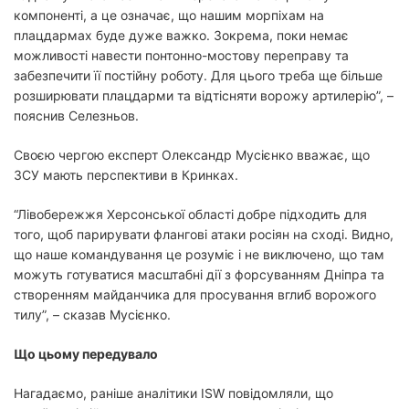
компоненті, а це означає, що нашим морпіхам на
плацдармах буде дуже важко. Зокрема, поки немає
можливості навести понтонно-мостову переправу та
забезпечити її постійну роботу. Для цього треба ще більше
розширювати плацдарми та відтісняти ворожу артилерію”, –
пояснив Селезньов.
Своєю чергою експерт Олександр Мусієнко вважає, що
ЗСУ мають перспективи в Кринках.
“Лівобережжя Херсонської області добре підходить для
того, щоб парирувати флангові атаки росіян на сході. Видно,
що наше командування це розуміє і не виключено, що там
можуть готуватися масштабні дії з форсуванням Дніпра та
створенням майданчика для просування вглиб ворожого
тилу”, – сказав Мусієнко.
Що цьому передувало
Нагадаємо, раніше аналітики ISW повідомляли, що