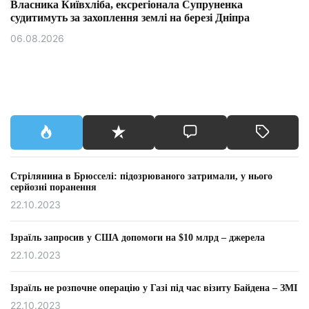
Власника Київхліба, ексрегіонала Супруненка
судитимуть за захоплення землі на березі Дніпра
06.08.2026
Стрілянина в Брюсселі: підозрюваного затримали, у нього
серйозні поранення
22.10.2023
Ізраїль запросив у США допомоги на $10 млрд – джерела
22.10.2023
Ізраїль не розпочне операцію у Газі під час візиту Байдена – ЗМІ
22.10.2023