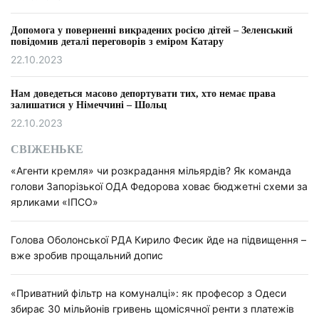
Допомога у поверненні викрадених росією дітей – Зеленський
повідомив деталі переговорів з еміром Катару
22.10.2023
Нам доведеться масово депортувати тих, хто немає права
залишатися у Німеччині – Шольц
22.10.2023
СВІЖЕНЬКЕ
«Агенти кремля» чи розкрадання мільярдів? Як команда
голови Запорізької ОДА Федорова ховає бюджетні схеми за
ярликами «ІПСО»
Голова Оболонської РДА Кирило Фесик йде на підвищення –
вже зробив прощальний допис
«Приватний фільтр на комуналці»: як професор з Одеси
збирає 30 мільйонів гривень щомісячної ренти з платежів