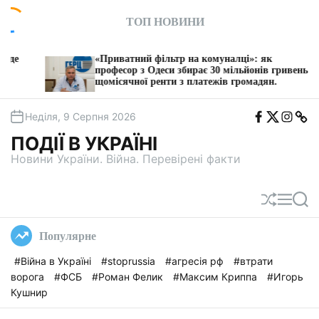
П
ТОП НОВИНИ
е
р
е
«Приватний фільтр на комуналці»: як
З 1
й
професор з Одеси збирає 30 мільйонів гривень
пос
щомісячної ренти з платежів громадян.
т
и
F
T
I
T
д
Неділя, 9 Серпня 2026
b
w
n
e
о
i
s
l
ПОДІЇ В УКРАЇНІ
t
e
в
a
g
Новини України. Війна. Перевірені факти
м
a
і
с
П
М
П
т
е
е
о
у
р
н
ш
Популярне
е
ю
у
т
к
#Війна в Україні
#stoprussia
#агресія рф
#втрати
а
ворога
#ФСБ
#Роман Фелик
#Максим Криппа
#Игорь
с
у
Кушнир
в
а