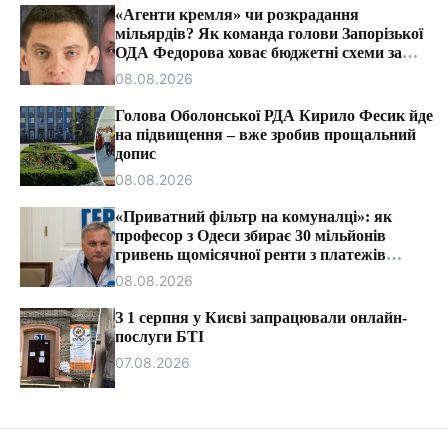
т
«Агенти кремля» чи розкрадання
и
мільярдів? Як команда голови Запорізької
ОДА Федорова ховає бюджетні схеми за
ярликами «ІПСО»
08.08.2026
Голова Оболонської РДА Кирило Фесик йде
на підвищення – вже зробив прощальний
допис
08.08.2026
«Приватний фільтр на комуналці»: як
професор з Одеси збирає 30 мільйонів
гривень щомісячної ренти з платежів
громадян.
08.08.2026
З 1 серпня у Києві запрацювали онлайн-
послуги БТІ
07.08.2026