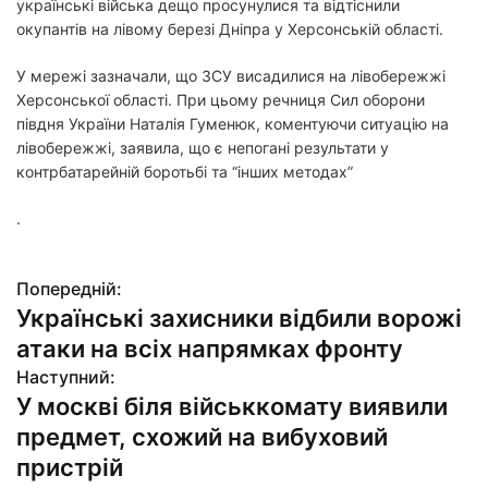
українські війська дещо просунулися та відтіснили
окупантів на лівому березі Дніпра у Херсонській області.
У мережі зазначали, що ЗСУ висадилися на лівобережжі
Херсонської області. При цьому речниця Сил оборони
півдня України Наталія Гуменюк, коментуючи ситуацію на
лівобережжі, заявила, що є непогані результати у
контрбатарейній боротьбі та “інших методах”
.
Попередній:
Н
Українські захисники відбили ворожі
а
атаки на всіх напрямках фронту
в
Наступний:
У москві біля військкомату виявили
і
предмет, схожий на вибуховий
г
пристрій