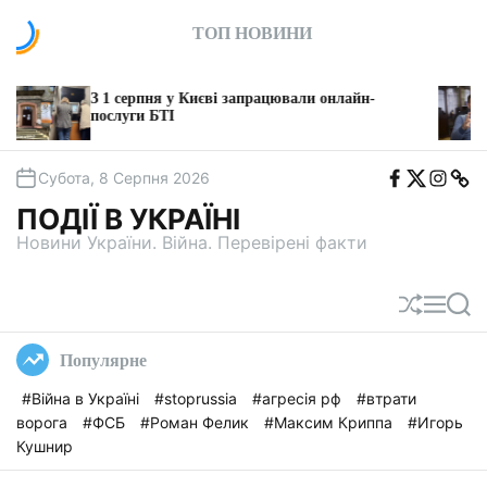
П
ТОП НОВИНИ
е
р
е
Состояние н
1 серпня у Києві запрацювали онлайн-
й
связывающ
слуги БТІ
Медведчук
т
и
F
T
I
T
д
Субота, 8 Серпня 2026
b
w
n
e
о
i
s
l
ПОДІЇ В УКРАЇНІ
t
e
в
a
g
Новини України. Війна. Перевірені факти
м
a
і
с
П
М
П
т
е
е
о
у
р
н
ш
Популярне
е
ю
у
т
к
#Війна в Україні
#stoprussia
#агресія рф
#втрати
а
ворога
#ФСБ
#Роман Фелик
#Максим Криппа
#Игорь
с
у
Кушнир
в
а