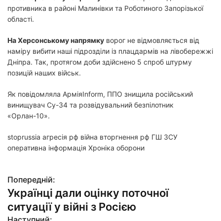
противника в районі Малинівки та Роботиного Запорізької
області.
На Херсонському напрямку
ворог не відмовляється від
наміру вибити наші підрозділи із плацдармів на лівобережжі
Дніпра. Так, протягом доби здійснено 5 спроб штурму
позицій наших військ.
Як повідомляла АрміяInform, ППО знищила російський
винищувач Су-34 та розвідувальний безпілотник
«Орлан-10».
stoprussia агресія рф війна вторгнення рф ГШ ЗСУ
оперативна інформація Хроніка оборони
Попередній:
Н
Українці дали оцінку поточної
а
ситуації у війні з Росією
в
Наступний: