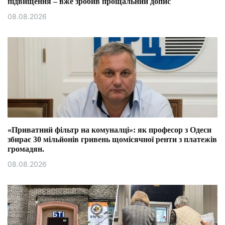
підвищення – вже зробив прощальний допис
08.08.2026
«Приватний фільтр на комуналці»: як професор з Одеси
збирає 30 мільйонів гривень щомісячної ренти з платежів
громадян.
08.08.2026