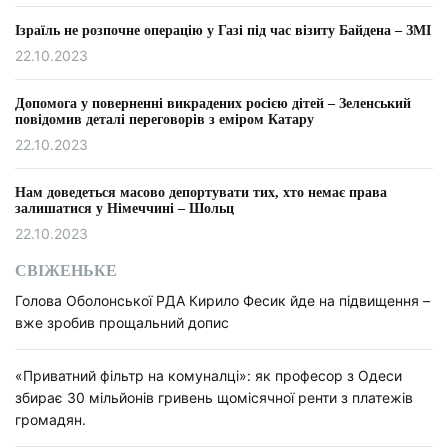
Ізраїль не розпочне операцію у Газі під час візиту Байдена – ЗМІ
22.10.2023
Допомога у поверненні викрадених росією дітей – Зеленський
повідомив деталі переговорів з еміром Катару
22.10.2023
Нам доведеться масово депортувати тих, хто немає права
залишатися у Німеччині – Шольц
22.10.2023
СВІЖЕНЬКЕ
Голова Оболонської РДА Кирило Фесик йде на підвищення –
вже зробив прощальний допис
«Приватний фільтр на комуналці»: як професор з Одеси
збирає 30 мільйонів гривень щомісячної ренти з платежів
громадян.