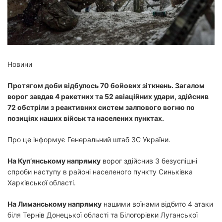
й
ч
а
с
ч
и
т
а
н
н
Новини
я
Протягом доби відбулось 70 бойових зіткнень. Загалом
ворог завдав 4 ракетних та 52 авіаційних удари, здійснив
72 обстріли з реактивних систем залпового вогню по
позиціях наших військ та населених пунктах.
Про це інформує Генеральний штаб ЗС України.
На Куп’янському напрямку
ворог здійснив 3 безуспішні
спроби наступу в районі населеного пункту Синьківка
Харківської області.
На Лиманському напрямку
нашими воїнами відбито 4 атаки
біля Тернів Донецької області та Білогорівки Луганської