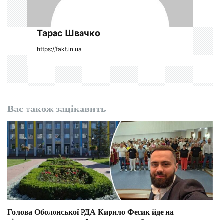
і
в
Тарас Швачко
https://fakt.in.ua
Вас також зацікавить
Голова Оболонської РДА Кирило Фесик йде на