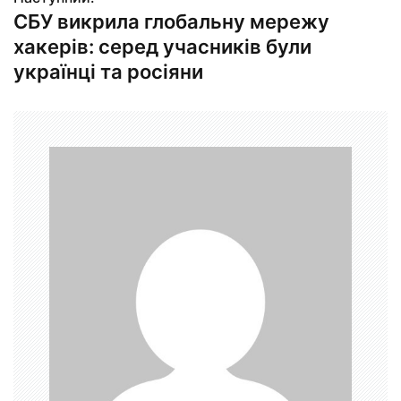
СБУ викрила глобальну мережу
і
хакерів: серед учасників були
г
українці та росіяни
а
ц
і
я
з
а
п
и
с