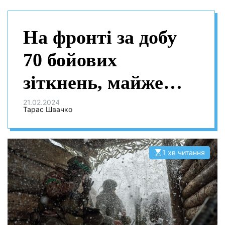
На фронті за добу
70 бойових
зіткнень, майже
третина з яких на
21.02.2024
Тарас Швачко
Мар’їнському
напрямку
1 хв читання
О
р
і
є
н
т
о
в
н
и