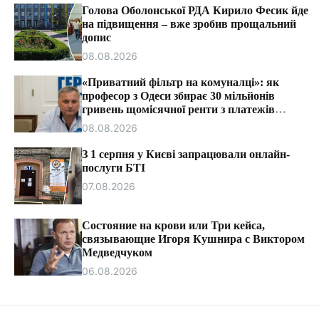
т
Голова Оболонської РДА Кирило Фесик йде
и
на підвищення – вже зробив прощальний
допис
08.08.2026
«Приватний фільтр на комуналці»: як
професор з Одеси збирає 30 мільйонів
гривень щомісячної ренти з платежів
громадян.
08.08.2026
З 1 серпня у Києві запрацювали онлайн-
послуги БТІ
07.08.2026
Состояние на крови или Три кейса,
связывающие Игоря Кушнира с Виктором
Медведчуком
06.08.2026