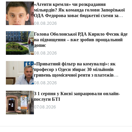
т
«Агенти кремля» чи розкрадання
и
мільярдів? Як команда голови Запорізької
ОДА Федорова ховає бюджетні схеми за
ярликами «ІПСО»
08.08.2026
Голова Оболонської РДА Кирило Фесик йде
на підвищення – вже зробив прощальний
допис
08.08.2026
«Приватний фільтр на комуналці»: як
професор з Одеси збирає 30 мільйонів
гривень щомісячної ренти з платежів
громадян.
08.08.2026
З 1 серпня у Києві запрацювали онлайн-
послуги БТІ
07.08.2026