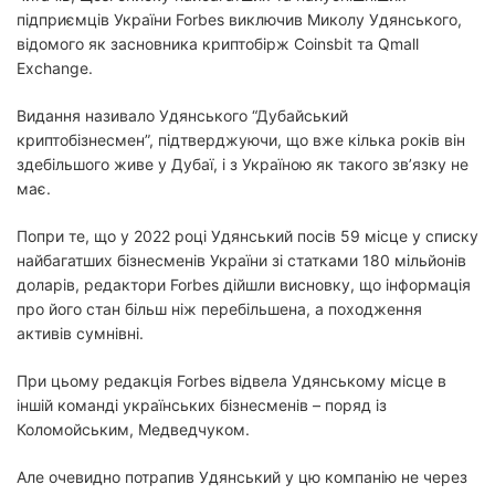
підприємців України Forbes виключив Миколу Удянського,
відомого як засновника криптобірж Coinsbit та Qmall
Exchange.
Видання називало Удянського “Дубайський
криптобізнесмен”, підтверджуючи, що вже кілька років він
здебільшого живе у Дубаї, і з Україною як такого зв’язку не
має.
Попри те, що у 2022 році Удянський посів 59 місце у списку
найбагатших бізнесменів України зі статками 180 мільйонів
доларів, редактори Forbes дійшли висновку, що інформація
про його стан більш ніж перебільшена, а походження
активів сумнівні.
При цьому редакція Forbes відвела Удянському місце в
іншій команді українських бізнесменів – поряд із
Коломойським, Медведчуком.
Але очевидно потрапив Удянський у цю компанію не через