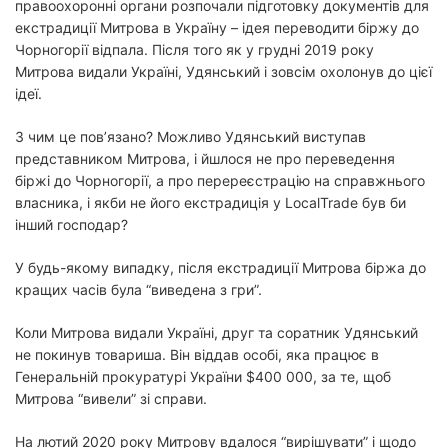
правоохоронні органи розпочали підготовку документів для
екстрадиції Митрова в Україну – ідея переводити біржу до
Чорногорії відпала. Після того як у грудні 2019 року
Митрова видали Україні, Удянський і зовсім охолонув до цієї
ідеї.
З чим це пов’язано? Можливо Удянський виступав
представником Митрова, і йшлося не про переведення
біржі до Чорногорії, а про перереєстрацію на справжнього
власника, і якби не його екстрадиція у LocalTrade був би
інший господар?
У будь-якому випадку, після екстрадиції Митрова біржа до
кращих часів була “виведена з гри”.
Коли Митрова видали Україні, друг та соратник Удянський
не покинув товариша. Він віддав особі, яка працює в
Генеральній прокуратурі України $400 000, за те, щоб
Митрова “вивели” зі справи.
На лютий 2020 року Митрову вдалося “вирішувати” і щодо