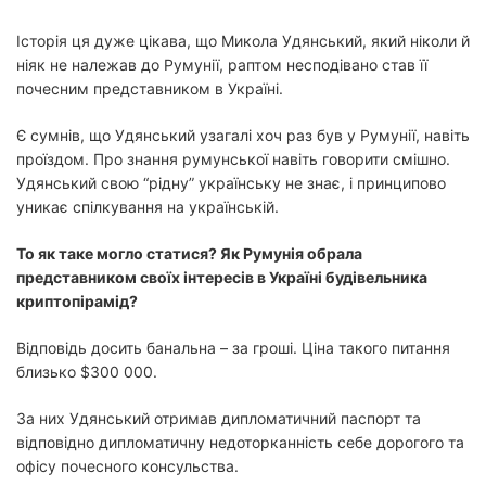
Історія ця дуже цікава, що Микола Удянський, який ніколи й
ніяк не належав до Румунії, раптом несподівано став її
почесним представником в Україні.
Є сумнів, що Удянський узагалі хоч раз був у Румунії, навіть
проїздом. Про знання румунської навіть говорити смішно.
Удянський свою “рідну” українську не знає, і принципово
уникає спілкування на українській.
То як таке могло статися? Як Румунія обрала
представником своїх інтересів в Україні будівельника
криптопірамід?
Відповідь досить банальна – за гроші. Ціна такого питання
близько $300 000.
За них Удянський отримав дипломатичний паспорт та
відповідно дипломатичну недоторканність себе дорогого та
офісу почесного консульства.