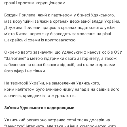
гроші і простим корупціонерам.
Богдан Прилепа, який є партнером у бізнесі Удянського,
має корупційні зв’язки в органах державної влади України.
Дружина Прилепи працює в органах податкової служби
міста Києва, через яку й заходять замовлення на різні
шахрайські схеми із криптовалютою.
Окремо варто зазначити, що Удянський фінансує осіб з ОЗУ
“Залютине” з метою підтримки свого авторитету, а також
забезпечення своєї безпеки від осіб, які стали жертвами
його афер.І не тільки.
На території України, на замовлення Удянського,
криміналітетом було вчинено низку нападів на свідків його
злочинів, кривдників та журналістів.
Зв’язки Удянського з кадировцями
Удянський регулярно витрачає сотні тисяч доларів на
“зачистку” інтернету, але така чи інша компрометує його