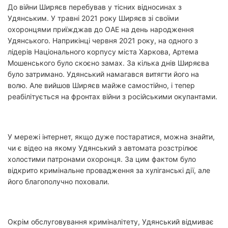
До війни Ширяєв перебував у тісних відносинах з
Удянським. У травні 2021 року Ширяєв зі своїми
охоронцями приїжджав до ОАЕ на день народження
Удянського. Наприкінці червня 2021 року, на одного з
лідерів Національного корпусу міста Харкова, Артема
Мошенського було скоєно замах. За кілька днів Ширяєва
було затримано. Удянський намагався витягти його на
волю. Але вийшов Ширяєв майже самостійно, і тепер
реабілітується на фронтах війни з російськими окупантами.
У мережі інтернет, якщо дуже постаратися, можна знайти,
чи є відео на якому Удянський з автомата розстрілює
холостими патронами охоронця. За цим фактом було
відкрито кримінальне провадження за хуліганські дії, але
його благополучно поховали.
Окрім обслуговування криміналітету, Удянський відмиває