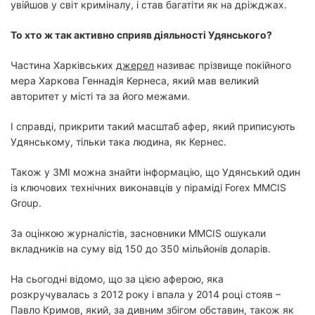
увійшов у світ криміналу, і став багатіти як на дріжджах.
То хто ж так активно сприяв діяльності Удянського?
Частина Харківських
джерел
називає прізвище покійного
мера Харкова Геннадія Кернеса, який мав великий
авторитет у місті та за його межами.
І справді, прикрити такий масштаб афер, який приписують
Удянському, тільки така людина, як Кернес.
Також у ЗМІ можна знайти інформацію, що Удянський один
із ключових технічних виконавців у піраміді Forex MMCIS
Group.
За оцінкою журналістів, засновники MMCIS ошукали
вкладників на суму від 150 до 350 мільйонів доларів.
На сьогодні відомо, що за цією аферою, яка
розкручувалась з 2012 року і впала у 2014 році стояв –
Павло Кримов, який, за дивним збігом обставин, також як