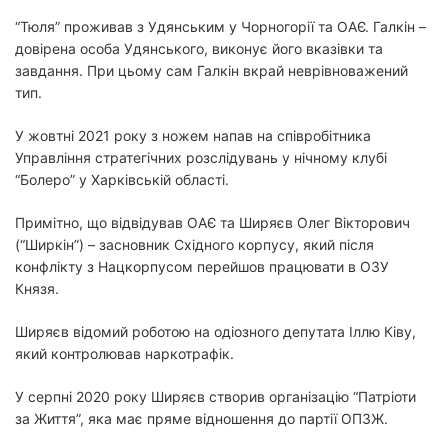
“Тюля” проживав з Удянським у Чорногорії та ОАЄ. Галкін –
довірена особа Удянського, виконує його вказівки та
завдання. При цьому сам Галкін вкрай неврівноважений
тип.
У жовтні 2021 року з ножем напав на співробітника
Управління стратегічних розслідувань у нічному клубі
“Болеро” у Харківській області.
Примітно, що відвідував ОАЄ та Ширяєв Олег Вікторович
(“Ширкін”) – засновник Східного корпусу, який після
конфлікту з Нацкорпусом перейшов працювати в ОЗУ
Князя.
Ширяєв відомий роботою на одіозного депутата Іллю Ківу,
який контролював наркотрафік.
У серпні 2020 року Ширяєв створив організацію “Патріоти
за Життя”, яка має пряме відношення до партії ОПЗЖ.