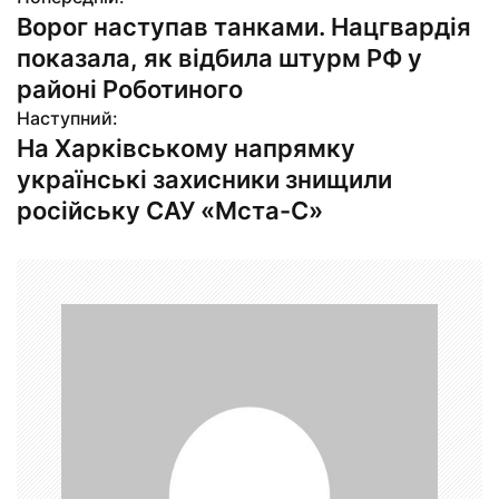
Н
Ворог наступав танками. Нацгвардія
а
показала, як відбила штурм РФ у
в
районі Роботиного
Наступний:
і
На Харківському напрямку
г
українські захисники знищили
російську САУ «Мста-С»
а
ц
і
я
з
а
п