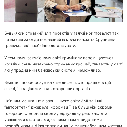
й
ч
а
с
ч
и
т
а
н
Будь-який стрімкий зліт проєктів у галузі криптовалют так
н
чи інакше завжди пов’язаний із криміналом та брудними
я
грошима, які необхідно легалізувати.
У темному, закулісному світі криміналу переміщуються
космічні суми незаконно отриманих грошей, “вивести у світ”
які у традиційній банківській системі неможливо.
Знають і добре розуміють це лише ті, хто працює в цій
сфері, і працівники правоохоронних органів.
Наївним мешканцям зовнішнього світу ЗМІ та інші
“авторитетні” джерела інформації, за більш ніж скромні
гонорари, створили окрему віртуальну реальність із
успішними стартапами, бізнесменами, видатними
розробниками, філантропами, їхнім фешенебельним життям