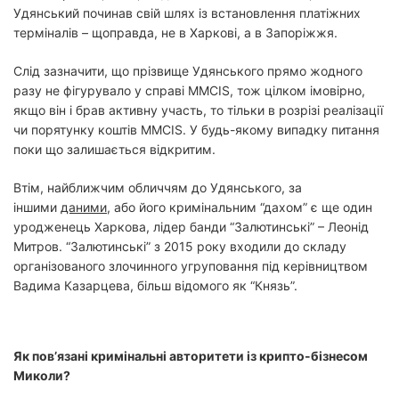
Удянський починав свій шлях із встановлення платіжних
терміналів – щоправда, не в Харкові, а в Запоріжжя.
Слід зазначити, що прізвище Удянського прямо жодного
разу не фігурувало у справі MMCIS, тож цілком імовірно,
якщо він і брав активну участь, то тільки в розрізі реалізації
чи порятунку коштів MMCIS. У будь-якому випадку питання
поки що залишається відкритим.
Втім, найближчим обличчям до Удянського, за
іншими
даними
, або його кримінальним “дахом” є ще один
уродженець Харкова, лідер банди “Залютинські” – Леонід
Митров. “Залютинські” з 2015 року входили до складу
організованого злочинного угруповання під керівництвом
Вадима Казарцева, більш відомого як “Князь”.
Як пов’язані кримінальні авторитети із крипто-бізнесом
Миколи?