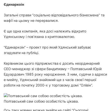
Єдинаркоін
Загальні справи “соціально відповідального бізнесмена” та
мафії на цьому не перервалися.
Є ще одна компанія, яка досі належить відкрито
Удянському і пов’язана з криптовалютою.
“Єдинаркоін” – проект про який Удянський забуває
згадувати на публіці.
Керівником цього підприємства є досить неординарний
СЕО-менеджер зі сфери бандитизму – Полтавський Юрій
Едуардович 1985 року народження. З ним, судячи з адреси
е-мейлу, Удянський знайомий ще з часів своєї першої
роботи на початку 2000-х у торговому домі “Олівін”.
Полтавський сам собою особистість цікава.
Ось таку новину можна знайти на сайті “Сьогодні: