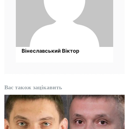
и
с
і
в
Вінеславський Віктор
Вас також зацікавить