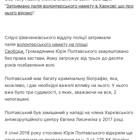
“
Затримано палія волонтерського намету в Харкові: що про
нього відомо
”:
Слідчі Шевченківського відділу поліції затримали
палія
волонтерського намету на площі
Свободи
.
Громадянина Юрія Полтавського заарештовано
без права застави, йому загрожує від трьох до десяти
років позбавлення волі.
Полтавський має багату кримінальну біографію, яка,
можливо, і дає необхідні важелі впливу на нього. У нього
вже було три судимості, з яких, зважаючи на все, 2
непогашені.
Полтавський був замішаний у нападі на члена Харківського
антикорупційного центру Євгена Лисичкіна у 2017 році.
У січні 2018 року стосовно Юрія Полтавського відкрили ще
одне кримінальне провадження за ч. 2 ст. 125 КК України