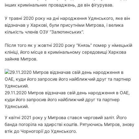
інших кримінальних проваджень, де він фігурував.
У травні 2020 року на дні народження Удянського, яке він
відзначав у Харкові, були присутніми Митрова, і велика
кількість членів ОЗУ “Залютинських”.
Після того як у жовтні 2020 року “Князь” помер у німецькій
клініці, його місце в кримінальному середовищі Харкова
зайняв Митров.
29.11.2020 Митров відзначав свій день народження в ОАЕ,
куди його запросив його найближчий друг та партнер
Удянський.
У квітні 2021 року у Митрова стався черговий заліт. Його
банда погоріла на здирстві коштів. Рятуючись Митров, знову
втік до Чорногорії до Удянського.