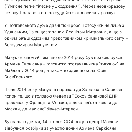
(“Умисне легке тілесне ушкодження”). Через неодноразову
неявку Полтавського до суду його оголосили у розшук.
У Полтавського дуже давні тісні робочі стосунки не лише з
Удянським, і з вищезгаданим Леонідом Митровим, а ще з
одним більш одіозним представником кримінального світу –
Володимиром Манукяном.
Манукян відомий тим, що до 2014 року був правою рукою
Армена Саркісяна – головного постачальника “титушок” на
Майдан у 2014 році, а також входив до кола Юрія
Єнакіївського.
Після 2014 року Манукян переїхав до Харкова, а Саркісян,
попри те, що є головою Федерації Боксу бананової ДНР,
проживає у Франції та Монако, зрідка під’їжджаючи до
Москви, де має свої бізнес-інтереси.
Буквально днями, 14 лютого 2024 року в центрі Москви
відбулися розбірки за участю дочки Армена Саркісяна –