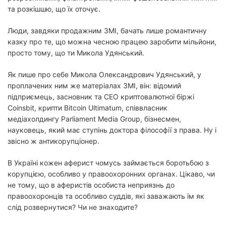
та розкішшю, що їх оточує.
Люди, завдяки продажним ЗМІ, бачать лише романтичну
казку про те, що можна чесною працею заробити мільйони,
просто тому, що ти Микола Удянський.
Як пише про себе Микола Олександрович Удянський, у
проплачених ним же матеріалах ЗМІ, він: відомий
підприємець, засновник та СЕО криптовалютної біржі
Coinsbit, крипти Bitcoin Ultimatum, співвласник
медіахолдингу Parliament Media Group, бізнесмен,
науковець, який має ступінь доктора філософії з права. Ну і
звісно ж антикорупціонер.
В Україні кожен аферист чомусь займається боротьбою з
корупцією, особливо у правоохоронних органах. Цікаво, чи
не тому, що в аферистів особиста неприязнь до
правоохоронців та особливо суддів, які заважають їм як
слід розвернутися? Чи не знаходите?