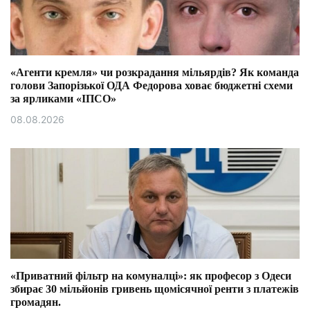
«Агенти кремля» чи розкрадання мільярдів? Як команда
голови Запорізької ОДА Федорова ховає бюджетні схеми
за ярликами «ІПСО»
08.08.2026
«Приватний фільтр на комуналці»: як професор з Одеси
збирає 30 мільйонів гривень щомісячної ренти з платежів
громадян.