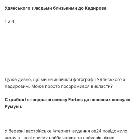
Удянського з людьми близькими до Кадирова.
1 з 4
Дуже дивно, що ми не знайшли фотографії Удянського з
Кадировим. Може просто посоромився викласти?
Стрибок Іхтіандра: зі списку Forbes до почесних консулів
Румунії.
У березні австрійське інтернет-видання
oe24
повідомило
читачів, щозі списку найбагатших та найуспішніших