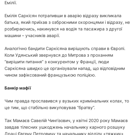
Емілії.
Емілія Саркісян потрапивши в аварію відразу викликала
батька, який приїхав з озброєними охоронцями і відразу, не
розбираючись, накинувся на водія та пасажира з другої
машини – учасників аварії.
Аналогічно бандити Саркісяна вирішують справи в Європі.
Коли Удянський звернувся до Митрова з проханням
“вирішити питання” з конкурентом у Франції, люди
Саркісяна швидко це організували напад, що відповідним
чином зафіксований французькою поліцією.
Банкір мафії
Чим правда прославився у вузьких кримінальних колах, то
це тим, що стабільно викуповував “братву”.
Так Мамаєв Савелій Чингізович, у квітні 2020 року Мамаєв
завдав тілесних ушкоджень начальнику карного розшуку
Драці Євгену Петровичу та начальнику відділу «тяжких»