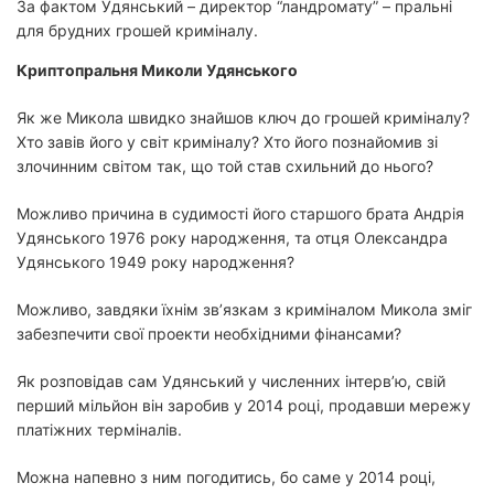
За фактом Удянський – директор “ландромату” – пральні
для брудних грошей криміналу.
Криптопральня Миколи Удянського
Як же Микола швидко знайшов ключ до грошей криміналу?
Хто завів його у світ криміналу? Хто його познайомив зі
злочинним світом так, що той став схильний до нього?
Можливо причина в судимості його старшого брата Андрія
Удянського 1976 року народження, та отця Олександра
Удянського 1949 року народження?
Можливо, завдяки їхнім зв’язкам з криміналом Микола зміг
забезпечити свої проекти необхідними фінансами?
Як розповідав сам Удянський у численних інтерв’ю, свій
перший мільйон він заробив у 2014 році, продавши мережу
платіжних терміналів.
Можна напевно з ним погодитись, бо саме у 2014 році,