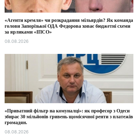
«Агенти кремля» чи розкрадання мільярдів? Як команда
голови Запорізької ОДА Федорова ховає бюджетні схеми
за ярликами «ІПСО»
08.08.2026
«Приватний фільтр на комуналці»: як професор з Одеси
збирає 30 мільйонів гривень щомісячної ренти з платежів
громадян.
08.08.2026