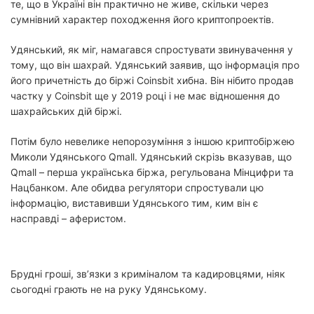
те, що в Україні він практично не живе, скільки через
сумнівний характер походження його криптопроектів.
Удянський, як міг, намагався спростувати звинувачення у
тому, що він шахрай. Удянський заявив, що інформація про
його причетність до біржі Coinsbit хибна. Він нібито продав
частку у Coinsbit ще у 2019 році і не має відношення до
шахрайських дій біржі.
Потім було невелике непорозуміння з іншою криптобіржею
Миколи Удянського Qmall. Удянський скрізь вказував, що
Qmall – перша українська біржа, регульована Мінцифри та
Нацбанком. Але обидва регулятори спростували цю
інформацію, виставивши Удянського тим, ким він є
насправді – аферистом.
Брудні гроші, зв’язки з криміналом та кадировцями, ніяк
сьогодні грають не на руку Удянському.