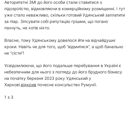
Авторитетні ЗМІ до його особи стали ставитися з
підозрілістю, відмовляючи в комерційному розміщенні. І тут
уже стало неважливо, скільки готовий Удянський заплатити
за піар. Зіпсувати собі репутацію грішми, що погано
пахнуть, не хотів ніхто.
Власне, тому Удянському довелося йти на відчайдушні
кроки. Навіть не для того, щоб “відмитися”, а щоб банально
не “сісти”!
Усвідомлюючи, що його подальше перебування в Україні є
небезпечним для нього з погляду до його брудного бізнесу
на початку березня 2023 року Удянський у
Харкові.
відкрив
почесне консульство Румунії.
1 з 3