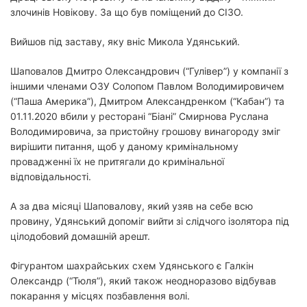
злочинів Новікову. За що був поміщений до СІЗО.
Вийшов під заставу, яку вніс Микола Удянський.
Шаповалов Дмитро Олександрович (“Гулівер”) у компанії з
іншими членами ОЗУ Солопом Павлом Володимировичем
(“Паша Америка”), Дмитром Александренком (“Кабан”) та
01.11.2020 вбили у ресторані “Біані” Смирнова Руслана
Володимировича, за пристойну грошову винагороду зміг
вирішити питання, щоб у даному кримінальному
провадженні їх не притягали до кримінальної
відповідальності.
А за два місяці Шаповалову, який узяв на себе всю
провину, Удянський допоміг вийти зі слідчого ізолятора під
цілодобовий домашній арешт.
Фігурантом шахрайських схем Удянського є Галкін
Олександр (“Тюля”), який також неодноразово відбував
покарання у місцях позбавлення волі.