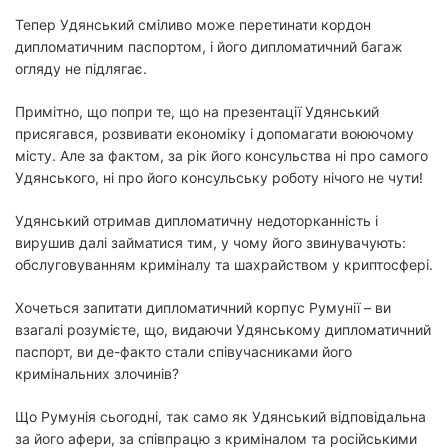
Тепер Удянський сміливо може перетинати кордон
дипломатичним паспортом, і його дипломатичний багаж
огляду не підлягає.
Примітно, що попри те, що на презентації Удянський
присягався, розвивати економіку і допомагати воюючому
місту. Але за фактом, за рік його консульства ні про самого
Удянського, ні про його консульську роботу нічого не чути!
Удянський отримав дипломатичну недоторканність і
вирушив далі займатися тим, у чому його звинувачують:
обслуговуванням криміналу та шахрайством у криптосфері.
Хочеться запитати дипломатичний корпус Румунії – ви
взагалі розумієте, що, видаючи Удянському дипломатичний
паспорт, ви де-факто стали співучасниками його
кримінальних злочинів?
Що Румунія сьогодні, так само як Удянський відповідальна
за його афери, за співпрацю з криміналом та російськими