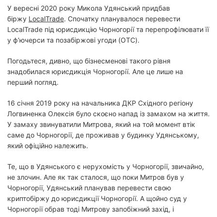
У вересні 2020 року Микола Удянський придбав
біржу
LocalTrade
. Спочатку планувалося перевести
LocalTrade під юрисдикцію Чорногорії та перепрофілювати її
у ф’ючерси та позабіржові угоди (OTC).
Погодьтеся, дивно, що бізнесменові такого рівня
знадобилася юрисдикція Чорногорії. Але це лише на
перший погляд.
16 січня 2019 року на начальника ДКР Східного регіону
Логвиненка Олексія було скоєно напад із замахом на життя.
У замаху звинуватили Митрова, який на той момент втік
саме до Чорногорії, де проживав у будинку Удянському,
який офіційно належить.
Те, що в Удянського є нерухомість у Чорногорії, звичайно,
не злочин. Але як так сталося, що поки Митров був у
Чорногорії, Удянський планував перевести свою
криптобіржу до юрисдикції Чорногорії. А щойно суд у
Чорногорії обрав тоді Митрову запобіжний захід, і