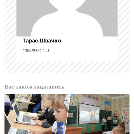
и
с
і
Тарас Швачко
в
https://fakt.in.ua
Вас також зацікавить