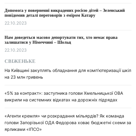
Допомога у поверненні викрадених росією дітей – Зеленський
повідомив деталі переговорів з еміром Катару
22.10.2023
Нам доведеться масово депортувати тих, хто немає права
залишатися у Німеччині – Шольц
22.10.2023
СВІЖЕНЬКЕ
На Київщині закуплять обладнання для комп’ютеризації шкіл
на 23 млн гривень
«5% за контракт»: заступника голови Хмельницької ОВА
викрили на системних відкатах на дорожніх підрядах
«Агенти кремля» чи розкрадання мільярдів? Як команда
голови Запорізької ОДА Федорова ховає бюджетні схеми за
ярликами «ІПСО»