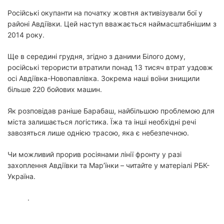
Російські окупанти на початку жовтня активізували бої у
районі Авдіївки. Цей наступ вважається наймасштабнішим з
2014 року.
Ще в середині грудня, згідно з даними Білого дому,
російські терористи втратили понад 13 тисяч втрат уздовж
осі Авдіївка-Новопавлівка. Зокрема наші воїни знищили
більше 220 бойових машин.
Як розповідав раніше Барабаш, найбільшою проблемою для
міста залишається логістика. Їжа та інші необхідні речі
завозяться лише однією трасою, яка є небезпечною.
Чи можливий прорив росіянами лінії фронту у разі
захоплення Авдіївки та Мар’їнки – читайте у матеріалі РБК-
Україна.
.