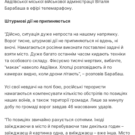
Авдіївської міської військової адміністрації Віталія
Барабаша в ефірі телемарафону.
Штурмові дії не припиняються
“Дійсно, ситуація дуже непроста на нашому напрямку.
Ворог тисне, штурмові дії не припиняються ні вдень, ні
вночі. Намагаються росіяни виконати поставлені задачі й
взяти місто. Дуже багато останнім часом кидають техніки
та особового складу. Фіксуємо тисячі мертвих, вибачте,
“макак” навколо Авдіївки. Хлопці розповідають й по
камерах видно, коли дрони літають”, – розповів Барабаш.
Усі свої невдачі на полі бою, російські терористи
намагаються компенсувати кількістю обстрілів по позиціях
наших воїнів, а також території громади. Лише за минулу
добу по громаді ворог завдав 46 масованих ударів.
“По позиціях звичайно рахується сотнями. Іноді
заїжджаючи в місто й перебуваючи там декілька годин –
заїжджаєш й картинка одна, а виїжджаєш – вже інша. Місто