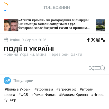
П
ТОП НОВИНИ
е
р
е
Агенти кремля» чи розкрадання мільярдів?
Голова Об
й
к команда голови Запорізької ОДА
на підвищ
едорова ховає бюджетні схеми за ярликами
допис
т
ІПСО»
и
F
T
I
T
д
Неділя, 9 Серпня 2026
b
w
n
e
о
i
s
l
ПОДІЇ В УКРАЇНІ
t
e
в
a
g
Новини України. Війна. Перевірені факти
м
a
і
с
П
М
П
т
е
е
о
у
р
н
ш
Популярне
е
ю
у
т
к
#Війна в Україні
#stoprussia
#агресія рф
#втрати
а
ворога
#ФСБ
#Роман Фелик
#Максим Криппа
#Игорь
с
у
Кушнир
в
а