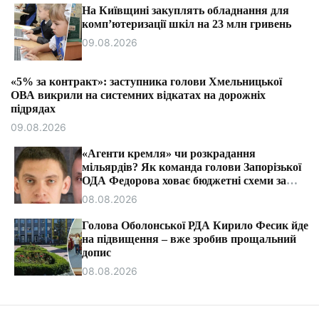
т
На Київщині закуплять обладнання для
и
комп’ютеризації шкіл на 23 млн гривень
09.08.2026
«5% за контракт»: заступника голови Хмельницької
ОВА викрили на системних відкатах на дорожніх
підрядах
09.08.2026
«Агенти кремля» чи розкрадання
мільярдів? Як команда голови Запорізької
ОДА Федорова ховає бюджетні схеми за
ярликами «ІПСО»
08.08.2026
Голова Оболонської РДА Кирило Фесик йде
на підвищення – вже зробив прощальний
допис
08.08.2026