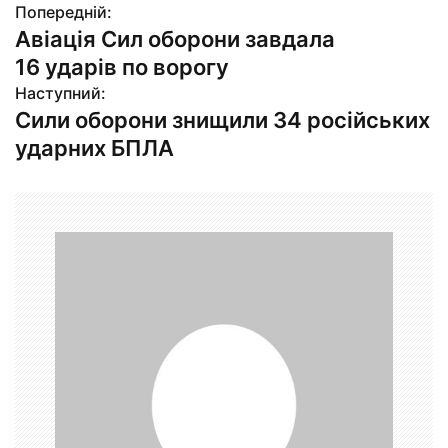
Попередній:
Н
Авіація Сил оборони завдала
а
16 ударів по ворогу
в
Наступний:
Сили оборони знищили 34 російських
і
ударних БПЛА
г
а
ц
і
я
з
а
п