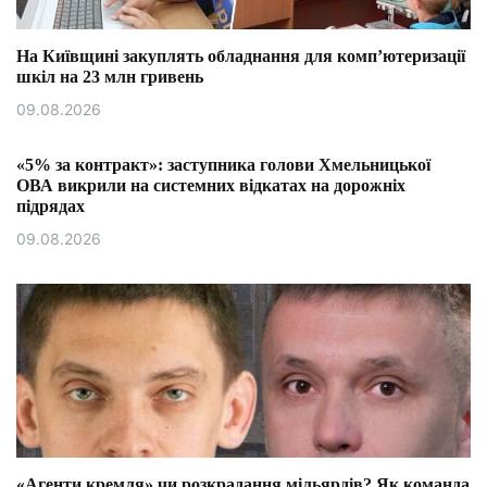
На Київщині закуплять обладнання для комп’ютеризації
шкіл на 23 млн гривень
09.08.2026
«5% за контракт»: заступника голови Хмельницької
ОВА викрили на системних відкатах на дорожніх
підрядах
09.08.2026
«Агенти кремля» чи розкрадання мільярдів? Як команда