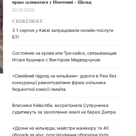
права залишатися у Німеччині – Шольц
22.10.2023
СВІЖЕНЬКЕ
З 1 серпня у Києві запрацювали онлайн-послуги
БТІ
Состояние на крови или Три кейса, связывающие
Игоря Кушнира с Виктором Медведчуком
«Сімейний підряд на мільйони»: дороги в Рені без
конкуренції ремонтуватиме фірма очільника
бюджетної комісії Ізмаїла.
Власника Київхліба, ексрегіонала Супруненка
судитимуть за захоплення землі на березі Дніпра
«Дрони на мільярди, майстри манікюру та 40
обшуків за ніч»: розслідування оборудки Vyriy