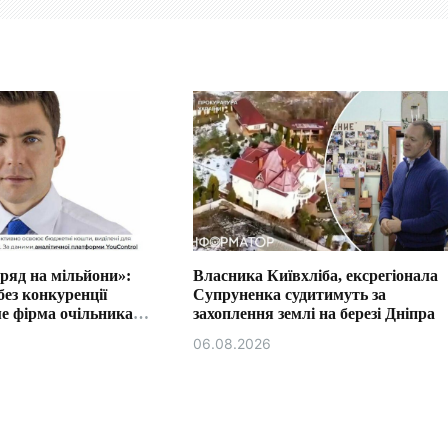
ряд на мільйони»:
Власника Київхліба, ексрегіонала
без конкуренції
Супруненка судитимуть за
е фірма очільника
захоплення землі на березі Дніпра
сії Ізмаїла.
06.08.2026