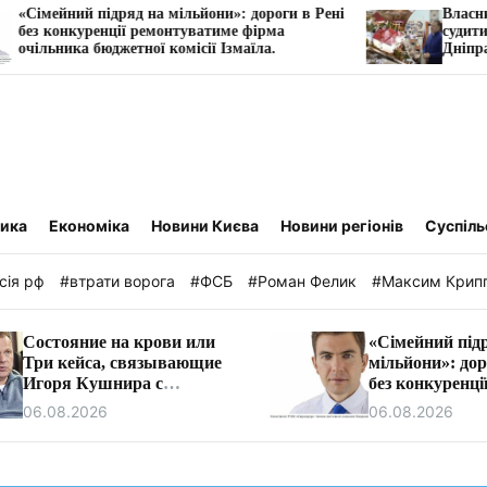
 на мільйони»: дороги в Рені
Власника Київхліба, екср
ремонтуватиме фірма
судитимуть за захоплення 
ої комісії Ізмаїла.
Дніпра
тика
Економіка
Новини Києва
Новини регіонів
Суспіль
сія рф
#втрати ворога
#ФСБ
#Роман Фелик
#Максим Крип
Состояние на крови или
«Сімейний під
Три кейса, связывающие
мільйони»: дор
Игоря Кушнира с
без конкуренці
Виктором Медведчуком
ремонтуватиме
06.08.2026
06.08.2026
очільника бюд
комісії Ізмаїла.