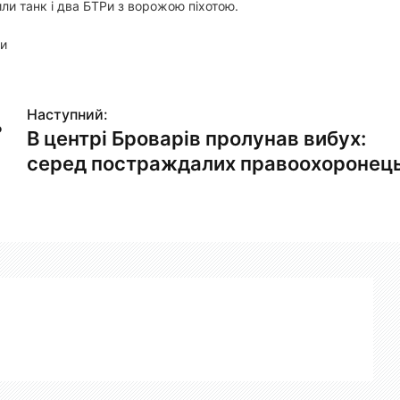
ли танк і два БТРи з ворожою піхотою.
ни
Наступний:
ь
В центрі Броварів пролунав вибух:
серед постраждалих правоохоронец