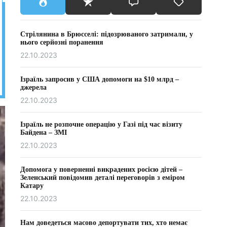
Стрілянина в Брюсселі: підозрюваного затримали, у
нього серйозні поранення
22.10.2023
Ізраїль запросив у США допомоги на $10 млрд –
джерела
22.10.2023
Ізраїль не розпочне операцію у Газі під час візиту
Байдена – ЗМІ
22.10.2023
Допомога у поверненні викрадених росією дітей –
Зеленський повідомив деталі переговорів з еміром
Катару
22.10.2023
Нам доведеться масово депортувати тих, хто немає