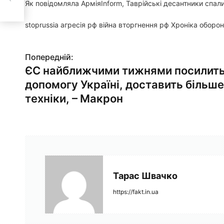
Як повідомляла АрміяInform, Таврійські десантники спали
stoprussia агресія рф війна вторгнення рф Хроніка оборо
Попередній:
Н
ЄС найближчими тижнями посилит
а
допомогу Україні, доставить більше
в
техніки, – Макрон
і
г
а
ц
Тарас Швачко
і
https://fakt.in.ua
я