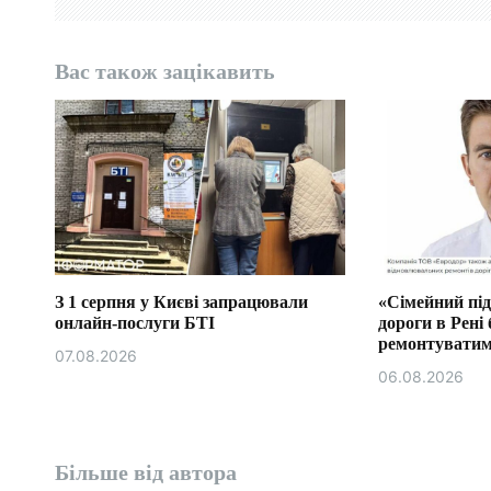
з
а
Вас також зацікавить
п
и
с
і
в
З 1 серпня у Києві запрацювали
«Сімейний під
онлайн-послуги БТІ
дороги в Рені 
ремонтуватим
07.08.2026
бюджетної комі
06.08.2026
Більше від автора