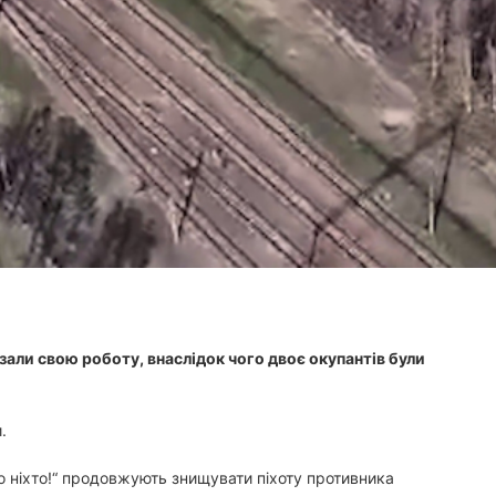
и
т
а
н
н
я
али свою роботу, внаслідок чого двоє окупантів були
.
або ніхто!“ продовжують знищувати піхоту противника