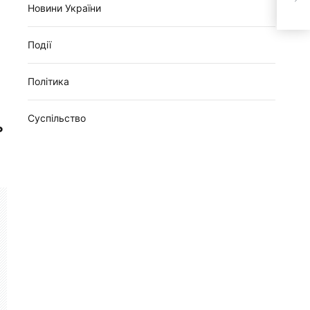
сере
Новини України
Події
Політика
Суспільство
ь