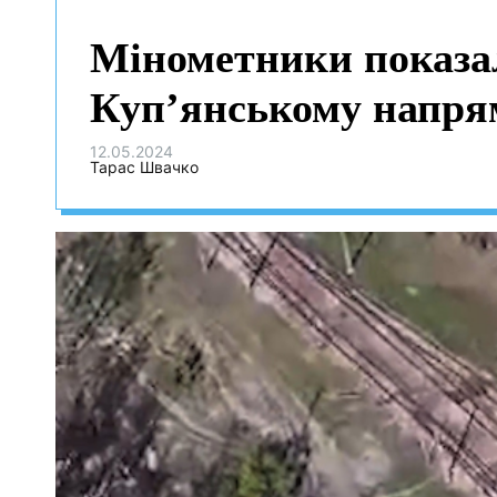
Мінометники показал
Куп’янському напря
12.05.2024
Тарас Швачко