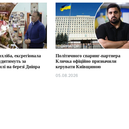
хліба, ексрегіонала
Політичного спаринг-партнера
удитимуть за
Кличка офіційно призначили
лі на березі Дніпра
керувати Київщиною
05.08.2026