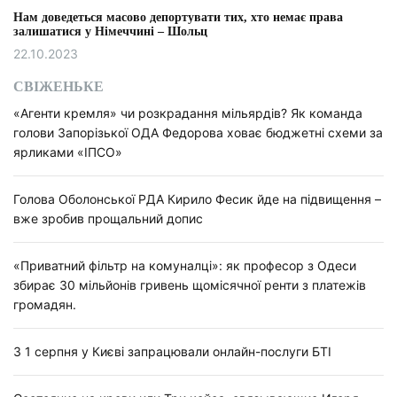
Нам доведеться масово депортувати тих, хто немає права
залишатися у Німеччині – Шольц
22.10.2023
СВІЖЕНЬКЕ
«Агенти кремля» чи розкрадання мільярдів? Як команда
голови Запорізької ОДА Федорова ховає бюджетні схеми за
ярликами «ІПСО»
Голова Оболонської РДА Кирило Фесик йде на підвищення –
вже зробив прощальний допис
«Приватний фільтр на комуналці»: як професор з Одеси
збирає 30 мільйонів гривень щомісячної ренти з платежів
громадян.
З 1 серпня у Києві запрацювали онлайн-послуги БТІ