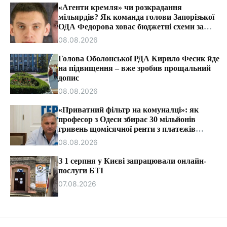
т
«Агенти кремля» чи розкрадання
и
мільярдів? Як команда голови Запорізької
ОДА Федорова ховає бюджетні схеми за
ярликами «ІПСО»
08.08.2026
Голова Оболонської РДА Кирило Фесик йде
на підвищення – вже зробив прощальний
допис
08.08.2026
«Приватний фільтр на комуналці»: як
професор з Одеси збирає 30 мільйонів
гривень щомісячної ренти з платежів
громадян.
08.08.2026
З 1 серпня у Києві запрацювали онлайн-
послуги БТІ
07.08.2026