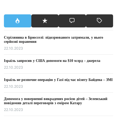
Стрілянина в Брюсселі: підозрюваного затримали, у нього
серйозні поранення
22.10.2023
Ізраїль запросив у США допомоги на $10 млрд – джерела
22.10.2023
Ізраїль не розпочне операцію у Газі під час візиту Байдена – ЗМІ
22.10.2023
Допомога у поверненні викрадених росією дітей – Зеленський
повідомив деталі переговорів з еміром Катару
22.10.2023