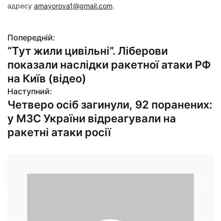
адресу
amayorova1@gmail.com
.
Попередній:
Н
“Тут жили цивільні”. Ліберови
а
показали наслідки ракетної атаки РФ
в
на Київ (відео)
Наступний:
і
Четверо осіб загинули, 92 поранених:
г
у МЗС України відреагували на
ракетні атаки росії
а
ц
і
я
з