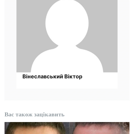
а
п
и
с
і
в
Вінеславський Віктор
Вас також зацікавить