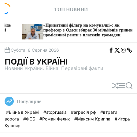
П
ТОП НОВИНИ
е
р
е
«Приватний фільтр на комуналці»: як
З
й
професор з Одеси збирає 30 мільйонів гривень
п
щомісячної ренти з платежів громадян.
т
и
F
T
I
T
д
Субота, 8 Серпня 2026
b
w
n
e
о
i
s
l
ПОДІЇ В УКРАЇНІ
t
e
в
a
g
Новини України. Війна. Перевірені факти
м
a
і
с
П
М
П
т
е
е
о
у
р
н
ш
Популярне
е
ю
у
т
к
#Війна в Україні
#stoprussia
#агресія рф
#втрати
а
ворога
#ФСБ
#Роман Фелик
#Максим Криппа
#Игорь
с
у
Кушнир
в
а