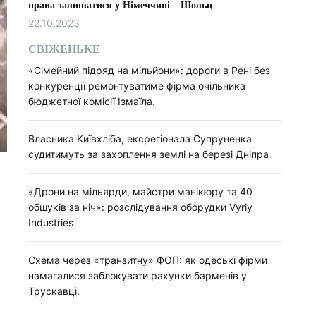
права залишатися у Німеччині – Шольц
22.10.2023
СВІЖЕНЬКЕ
«Сімейний підряд на мільйони»: дороги в Рені без
конкуренції ремонтуватиме фірма очільника
бюджетної комісії Ізмаїла.
Власника Київхліба, ексрегіонала Супруненка
судитимуть за захоплення землі на березі Дніпра
«Дрони на мільярди, майстри манікюру та 40
обшуків за ніч»: розслідування оборудки Vyriy
Industries
Схема через «транзитну» ФОП: як одеські фірми
намагалися заблокувати рахунки барменів у
Трускавці.