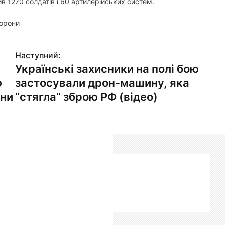
в 1270 солдатів і 60 артилерійських систем.
борони
Наступний:
Українські захисники на полі бою
ю
застосували дрон-машину, яка
они
“стягла” зброю РФ (відео)