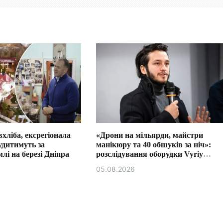
хліба, ексрегіонала
«Дрони на мільярди, майстри
удитимуть за
манікюру та 40 обшуків за ніч»:
лі на березі Дніпра
розслідування оборудки Vyriy
Industries
05.08.2026