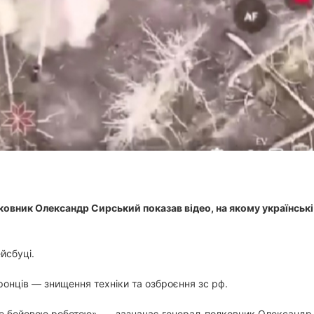
и
т
а
н
н
я
овник Олександр Сирський показав відео, на якому українські
йсбуці.
ронців — знищення техніки та озброєння зс рф.
 це бойовою роботою», — зазначає генерал-полковник Олександр