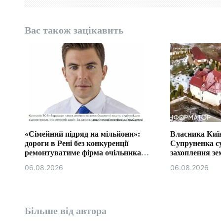
з
а
Вас також зацікавить
п
и
с
і
в
«Сімейний підряд на мільйони»:
Власника Київ
дороги в Рені без конкуренції
Супруненка с
ремонтуватиме фірма очільника
захоплення зем
бюджетної комісії Ізмаїла.
06.08.2026
06.08.2026
Більше від автора