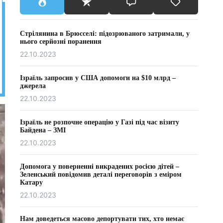
Стрілянина в Брюсселі: підозрюваного затримали, у
нього серйозні поранення
22.10.2023
Ізраїль запросив у США допомоги на $10 млрд –
джерела
22.10.2023
Ізраїль не розпочне операцію у Газі під час візиту
Байдена – ЗМІ
22.10.2023
Допомога у поверненні викрадених росією дітей –
Зеленський повідомив деталі переговорів з еміром
Катару
22.10.2023
Нам доведеться масово депортувати тих, хто немає