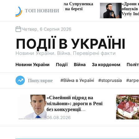
П
а, ексрегіонала Супруненка
«Дрони на мільярди, майст
плення землі на березі
обшуків за ніч»: розслідув
е
ТОП НОВИНИ
Vyriy Industries
р
е
Четвер, 6 Серпня 2026
й
т
ПОДІЇ В УКРАЇНІ
и
д
Новини України. Війна. Перевірені факти
о
в
Новини України
Події
Війна
За кордоном
Полі
м
і
#Війна в Україні
#stoprussia
#агре
Популярне
с
т
«Сімейний підряд на
у
мільйони»: дороги в Рені
без конкуренції
ремонтуватиме фірма
06.08.2026
очільника бюджетної
комісії Ізмаїла.