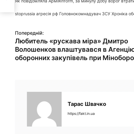
Як повідомляла АрміяInform, за минулу добу ворог втрати
рони
stoprussia агресія рф Головнокомнадувач ЗСУ Хроніка о
Попередній:
Н
Любитель «рускава міра» Дмитро
а
Волошенков влаштувався в Агенці
в
оборонних закупівель при Мінобор
і
г
а
ц
Тарас Швачко
і
https://fakt.in.ua
я