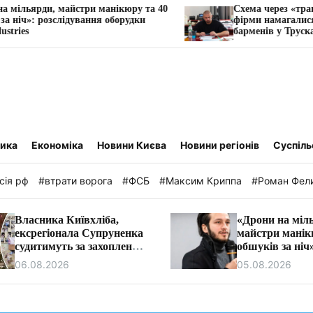
ри манікюру та 40
Схема через «транзитну» ФОП: як о
ання оборудки
фірми намагалися заблокувати рах
барменів у Трускавці.
тика
Економіка
Новини Києва
Новини регіонів
Суспіль
сія рф
#втрати ворога
#ФСБ
#Максим Криппа
#Роман Фел
Власника Київхліба,
«Дрони на міл
ексрегіонала Супруненка
майстри манік
судитимуть за захоплення
обшуків за ніч
землі на березі Дніпра
розслідування
06.08.2026
05.08.2026
Vyriy Industrie