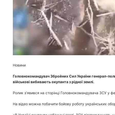
Новини
Головнокомандувач Збройних Сил України генерал-полк
військові вибивають окупанта з рідної землі.
Ролик з’явився на сторінці Головнокомандувача ЗСУ у фе
На відео можна побачити бойову роботу українських обо
«В Україні окупанти небажані гості. ЗСУ підтверджують