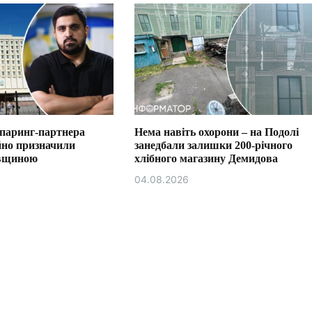
спаринг-партнера
Нема навіть охорони – на Подолі
йно призначили
занедбали залишки 200-річного
ївщиною
хлібного магазину Демидова
04.08.2026