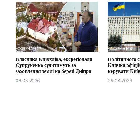
Власника Київхліба, ексрегіонала
Політичного 
Супруненка судитимуть за
Кличка офіці
захоплення землі на березі Дніпра
керувати Ки
06.08.2026
05.08.2026