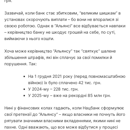
грн.
Зазвичай, коли банк стає збитковим, “великим шишкам” в
установах скорочують виплати – бо вони не впоралися зі
своєю роботою. Однак в “Альянсі” все відбувається навпаки
– керівництво банку не шкодує грошей на себе, по суті,
виймаючи з нього кошти.
Хоча може керівництво “Альянсу” так “святкує” шалене
збільшення штрафів, які він сплачує за свої помилки й
порушення. Так:
На 1 грудня 2021 року (перед повномасштабною
війною) їх було сплачено 42 тис. грн.
У 2024-му – 228 тис. грн.
У 2025-му – вже на рекордні 85 млн грн.
Нині у фінансових колах гадають, коли Нацбанк сформулює
свої претензії до “Альянсу” – якщо власники не почнуть його
рятувати значними власними вкладеннями, якими нині не
пахне. Одні вважають, що все може відбутися у процесі