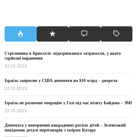
Стрілянина в Брюсселі: підозрюваного затримали, у нього
серйозні поранення
22.10.2023
Ізраїль запросив у США допомоги на $10 млрд – джерела
22.10.2023
Ізраїль не розпочне операцію у Газі під час візиту Байдена – ЗМІ
22.10.2023
Допомога у поверненні викрадених росією дітей – Зеленський
повідомив деталі переговорів з еміром Катару