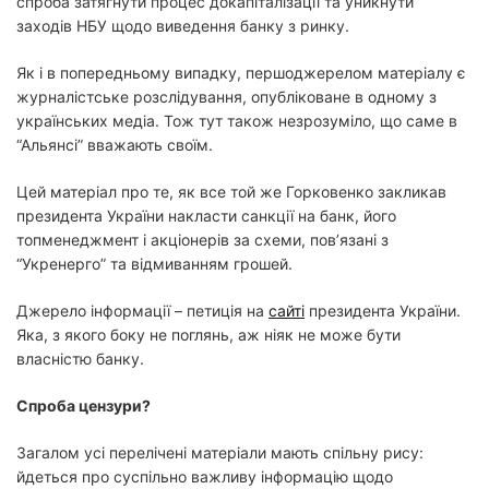
спроба затягнути процес докапіталізації та уникнути
заходів НБУ щодо виведення банку з ринку.
Як і в попередньому випадку, першоджерелом матеріалу є
журналістське розслідування, опубліковане в одному з
українських медіа. Тож тут також незрозуміло, що саме в
“Альянсі” вважають своїм.
Цей матеріал про те, як все той же Горковенко закликав
президента України накласти санкції на банк, його
топменеджмент і акціонерів за схеми, повʼязані з
“Укренерго” та відмиванням грошей.
Джерело інформації – петиція на
сайті
президента України.
Яка, з якого боку не поглянь, аж ніяк не може бути
власністю банку.
Спроба цензури?
Загалом усі перелічені матеріали мають спільну рису:
йдеться про суспільно важливу інформацію щодо