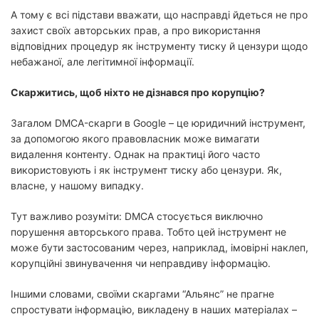
А тому є всі підстави вважати, що насправді йдеться не про
захист своїх авторських прав, а про використання
відповідних процедур як інструменту тиску й цензури щодо
небажаної, але легітимної інформації.
Скаржитись, щоб ніхто не дізнався про корупцію?
Загалом DMCA-скарги в Google – це юридичний інструмент,
за допомогою якого правовласник може вимагати
видалення контенту. Однак на практиці його часто
використовують і як інструмент тиску або цензури. Як,
власне, у нашому випадку.
Тут важливо розуміти: DMCA стосується виключно
порушення авторського права. Тобто цей інструмент не
може бути застосованим через, наприклад, імовірні наклеп,
корупційні звинувачення чи неправдиву інформацію.
Іншими словами, своїми скаргами “Альянс” не прагне
спростувати інформацію, викладену в наших матеріалах –