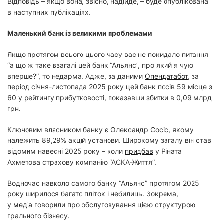
Відповідь – якщо вона, звісно, надійде, – буде опублікована
в наступних публікаціях.
Маленький банк із великими проблемами
Якщо протягом всього цього часу вас не покидало питання
“а що ж таке взагалі цей банк “Альянс”, про який я чую
вперше?”, то недарма. Адже, за даними
Опендатабот
, за
період січня-листопада 2025 року цей банк посів 59 місце з
60 у рейтингу прибутковості, показавши збитки в 0,09 млрд
грн.
Ключовим власником банку є Олександр Сосіс, якому
належить 89,29% акцій установи. Широкому загалу він став
відомим навесні 2025 року – коли
придбав
у Ріната
Ахметова страхову компанію “АСКА-Життя”.
Водночас навколо самого банку “Альянс” протягом 2025
року ширилося багато пліток і небилиць. Зокрема,
у
медіа
говорили про обслуговування цією структурою
грального бізнесу.