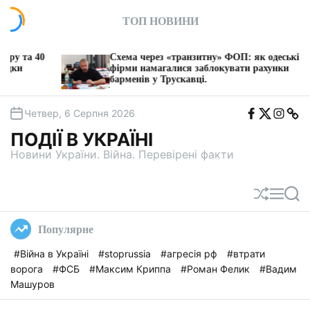
П
ТОП НОВИНИ
е
р
е
Схема через «транзитну» ФОП: як одеські
Політичн
й
фірми намагалися заблокувати рахунки
офіційно
барменів у Трускавці.
т
и
F
T
I
T
д
Четвер, 6 Серпня 2026
b
w
n
e
о
i
s
l
ПОДІЇ В УКРАЇНІ
t
e
в
a
g
Новини України. Війна. Перевірені факти
м
a
і
с
П
М
П
т
е
е
о
у
р
н
ш
Популярне
е
ю
у
т
к
#Війна в Україні
#stoprussia
#агресія рф
#втрати
а
ворога
#ФСБ
#Максим Криппа
#Роман Фелик
#Вадим
с
у
Машуров
в
а