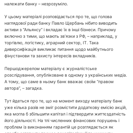
належати банку – незрозуміло.
У цьому матеріалі розповідається про те, що голова
наглядової ради банку Павло Щербань нібито виводить
активи з “Альянсу” і вкладає їх в інші бізнеси. Причому
включно з тими, що мають звʼязки з РФ, – наприклад, у
торгівлю, логістику, аграрний сектор, ІТ. Така
диверсифікація викликає питання щодо майбутнього
фінустанови та захисту інтересів вкладників.
Першоджерелом матеріалу є журналістське
розслідування, опубліковане в одному з українських медіа.
А тому, що саме в ньому банк вважає своїм “правом
автора”, – загадка.
Тут йдеться про те, що на момент виходу матеріалу банк
уже кілька разів не зміг розмістити додаткову емісію акцій,
яка могла б збільшити капітал і підтвердити життєздатність
його діяльності. На тлі численних фінансових порушень і
проблем із виконанням гарантій це розглядається як