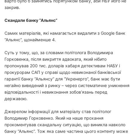
варто було б зайнятись порятунком банку, аби НБУ його не
закрив.
Скандали банку “Альянс”
Самих матеріалів, які намагається видалити з Google банк
“Альянс”, щонайменше 4.
Суть у тому, що, за словами політолога Володимира
Горковенка, після викриття адвоката, який нібито
пропонував 200 тис. доларів хабаря детективам НАБУ і
прокурорам САП у справі щодо невиконаної банківської
гарантії банку “Альянсу” для “Укренерго”, банк має бути
негайно виведений з ринку – через систематичне уникнення
відповідальності і невиконання зобов’язань перед
державою.
Джерелом інформації для матеріалу став політолог
Володимир Горковенко. Який на наше прохання
прокоментував скандальну ситуацію, що виникла навколо
банку “Альянс”. Тож яка саме частина цього контенту може