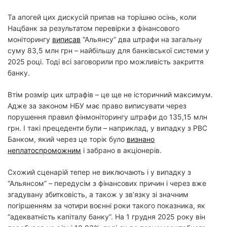
Та апогей цих дискусій припав на торішню осінь, коли
Нацбанк за результатом перевірки з фінансового
моніторингу
виписав
“Альянсу” два штрафи на загальну
суму 83,5 млн грн – найбільшу для банківської системи у
2025 році. Тоді всі заговорили про можливість закриття
банку.
Втім розмір цих штрафів – це ще не історичний максимум.
Адже за законом НБУ має право виписувати через
порушення правил фінмоніторингу штрафи до 135,15 млн
грн. І такі прецеденти були – наприклад, у випадку з РВС
Банком, який через це торік було
визнано
неплатоспроможним
і забрано в акціонерів.
Схожий сценарій тепер не виключають і у випадку з
“Альянсом” – передусім з фінансових причин і через вже
згадувану збитковість, а також у зв’язку зі значним
погіршенням за чотири воєнні роки такого показника, як
“адекватність капіталу банку”. На 1 грудня 2025 року він