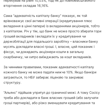
перебував на рівні 10,03%, тоді як до повномасштабного
вторгнення складав 16,16%.
Сама “адекватність капіталу банку” показує, як той
врівноважує свої активні операції (кредитування плюс
вкладення в цінні папери) із вкладеннями акціонерів, тобто
з капіталом. Річ у тім, що банк не може просто збирати гори
грошей вкладників і вкладати їх у кредитування чи
держоблігації для подальшого заробітку – власники банку
мусять докладати власні гроші. І, власне, цей показник і
фіксує, чи докидають акціонери кошти в загальну
скарбничку, чи хитро виїжджають за кошт вкладників.
За чинними правилами, показник адекватності капіталу
кожного банку не може падати нижче 10%. Якщо банкіри
заграються, то НБУ забирає ліцензію та закриває
структуру.
“Альянс” підійшов упритул до граничної межі. А тому Сосісу
треба або докладати в банк власних грошей (або залучати
гроші партнерів), або різко зменшувати кредитування та