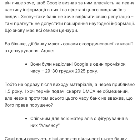
він лише хоче, щоб Google визнав за ним власність на певну
частину інформації в них і на підставі цього видалив їх з
видачі. Знову-таки банк не хоче відбілити свою репутацію –
там прагнуть не допустити поширення неугодної інформації.
Що знову має всі ознаки цензури.
Ба більше, дії банку мають ознаки скоординованої кампанії
з цензурування. Адже:
Вони були надіслані Google в один проміжок
часу – 29-30 грудня 2025 року.
Тобто не одразу після виходу матеріалів, а через приблизно
1,5 року. І хоч термін подачі скарги DMCA не обмежений,
але невже протягом всього цього часу банк не вважав, що
його права порушено?
Спільним для всіх матеріалів є фігурування в
них “Альянсу”.
Самі вони описують різні аспекти діяльності цього банку.