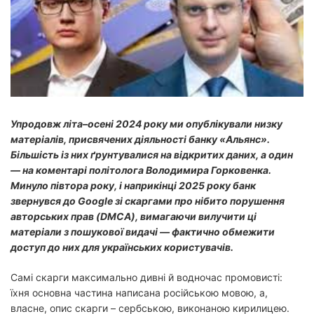
й
ч
а
с
ч
и
т
а
н
н
я
Упродовж літа–осені 2024 року ми опублікували низку
матеріалів, присвячених діяльності банку «Альянс».
Більшість із них ґрунтувалися на відкритих даних, а один
— на коментарі політолога Володимира Горковенка.
Минуло півтора року, і наприкінці 2025 року банк
звернувся до Google зі скаргами про нібито порушення
авторських прав (DMCA), вимагаючи вилучити ці
матеріали з пошукової видачі — фактично обмежити
доступ до них для українських користувачів.
Самі скарги максимально дивні й водночас промовисті:
їхня основна частина написана російською мовою, а,
власне, опис скарги – сербською, виконаною кирилицею.