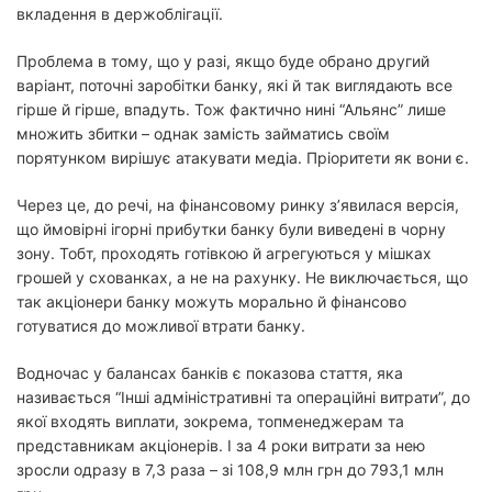
вкладення в держоблігації.
Проблема в тому, що у разі, якщо буде обрано другий
варіант, поточні заробітки банку, які й так виглядають все
гірше й гірше, впадуть. Тож фактично нині “Альянс” лише
множить збитки – однак замість займатись своїм
порятунком вирішує атакувати медіа. Пріоритети як вони є.
Через це, до речі, на фінансовому ринку з’явилася версія,
що ймовірні ігорні прибутки банку були виведені в чорну
зону. Тобт, проходять готівкою й агрегуються у мішках
грошей у схованках, а не на рахунку. Не виключається, що
так акціонери банку можуть морально й фінансово
готуватися до можливої втрати банку.
Водночас у балансах банків є показова стаття, яка
називається “Інші адміністративні та операційні витрати”, до
якої входять виплати, зокрема, топменеджерам та
представникам акціонерів. І за 4 роки витрати за нею
зросли одразу в 7,3 раза – зі 108,9 млн грн до 793,1 млн