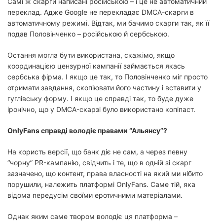
Самі ж скарги написані російською – і це не автоматичний
переклад. Адже Google не перекладає DMCA-скарги в
автоматичному режимі. Відтак, ми бачимо скарги так, як її
подав Половінченко – російською й сербською.
Остання могла бути використана, скажімо, якщо
координацією цензурної кампанії займається якась
сербська фірма. І якщо це так, то Половінченко міг просто
отримати завдання, скопіювати його частину і вставити у
гуглівську форму. І якщо це справді так, то буде дуже
іронічно, що у DMCA-скарзі було використано копіпаст.
OnlyFans справді володіє правами “Альянсу”?
На користь версії, що банк діє не сам, а через певну
“чорну” PR-кампанію, свідчить і те, що в одній зі скарг
зазначено, що контент, права власності на який ми нібито
порушили, належить платформі OnlyFans. Саме тій, яка
відома передусім своїми еротичними матеріалами.
Однак яким саме твором володіє ця платформа –