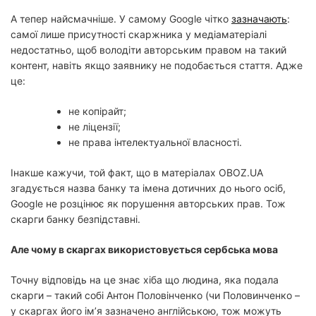
А тепер найсмачніше. У самому Google чітко
зазначають
:
самої лише присутності скаржника у медіаматеріалі
недостатньо, щоб володіти авторським правом на такий
контент, навіть якщо заявнику не подобається стаття. Адже
це:
не копірайт;
не ліцензії;
не права інтелектуальної власності.
Інакше кажучи, той факт, що в матеріалах OBOZ.UA
згадується назва банку та імена дотичних до нього осіб,
Google не розцінює як порушення авторських прав. Тож
скарги банку безпідставні.
Але чому в скаргах використовується сербська мова
Точну відповідь на це знає хіба що людина, яка подала
скарги – такий собі Антон Половінченко (чи Половинченко –
у скаргах його ім’я зазначено англійською, тож можуть