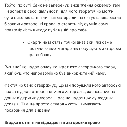
Тобто, по суті, банк не заперечує висвітлення окремих тем
чи аспектів своєї діяльності, для чого теоретично могли
бути використані ті чи інші матеріали, на які установа могла
б заявити авторські права, а ставить під сумнів саму
правомірність виходу публікацій про себе.
Скарги не містять точної вказівки, які саме
частини наших матеріалів порушують авторські
права банку.
“Альянс” не надав опису конкретного авторського твору,
який буцімто неправомірно був використаний нами.
Фактично банк стверджує, що ми порушили його авторські
права під час створення медіаматеріалів, заснованих на
даних відкритих джерел, – але не надає цьому жодних
доказів. Там це просто стверджують і вимагають
покарання для видання.
Згадка в статті не підпадає під авторське право