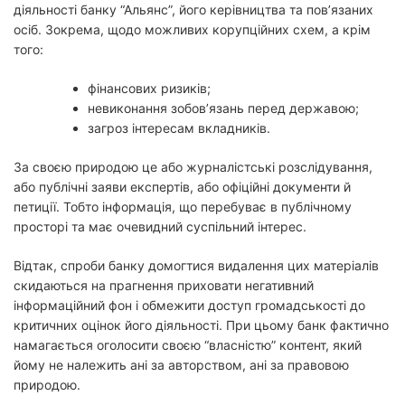
діяльності банку “Альянс”, його керівництва та пов’язаних
осіб. Зокрема, щодо можливих корупційних схем, а крім
того:
фінансових ризиків;
невиконання зобов’язань перед державою;
загроз інтересам вкладників.
За своєю природою це або журналістські розслідування,
або публічні заяви експертів, або офіційні документи й
петиції. Тобто інформація, що перебуває в публічному
просторі та має очевидний суспільний інтерес.
Відтак, спроби банку домогтися видалення цих матеріалів
скидаються на прагнення приховати негативний
інформаційний фон і обмежити доступ громадськості до
критичних оцінок його діяльності. При цьому банк фактично
намагається оголосити своєю “власністю” контент, який
йому не належить ані за авторством, ані за правовою
природою.