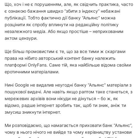
Що, хоч і не є порушенням, але, як свідчить практика, часто
є ознакою бажання швидко “збити з індексу” небажані
публікації. Тобто фактично дії банку “Альянс” можна
розцінити як спробу вплинути на редакційну політику
незалежного медіа. Або якщо простіше – неприхованим
актом цензури.
Ще більш промовистим є те, що за все тими ж скаргами
права на нібито авторський контент банку належить
платформі OnlyFans. Саме тій, яка найбільше відома своїми
еротичними матеріалами.
Нині Google не видалив неугодні банку “Альянс” матеріали з
пошукової видачі. Але навіть якщо раптом таке станеться, з
мережевих архівів вони нікуди не дінуться – бо ж, як
відомо, радше інтернет зробить так, щоб ти зник, аніж ти
змусиш зникнути інтернет.
Ми розповідаємо, що намагається приховати банк “Альянс”,
чому в нього нічого не вийде та чому керівництву установи