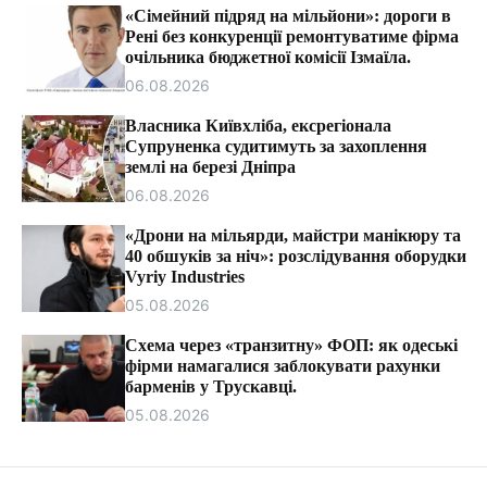
т
«Сімейний підряд на мільйони»: дороги в
и
Рені без конкуренції ремонтуватиме фірма
очільника бюджетної комісії Ізмаїла.
06.08.2026
Власника Київхліба, ексрегіонала
Супруненка судитимуть за захоплення
землі на березі Дніпра
06.08.2026
«Дрони на мільярди, майстри манікюру та
40 обшуків за ніч»: розслідування оборудки
Vyriy Industries
05.08.2026
Схема через «транзитну» ФОП: як одеські
фірми намагалися заблокувати рахунки
барменів у Трускавці.
05.08.2026