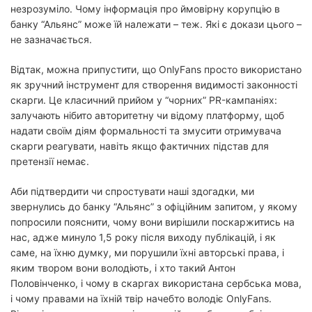
незрозуміло. Чому інформація про ймовірну корупцію в
банку “Альянс” може їй належати – теж. Які є докази цього –
не зазначається.
Відтак, можна припустити, що OnlyFans просто використано
як зручний інструмент для створення видимості законності
скарги. Це класичний прийом у “чорних” PR-кампаніях:
залучають нібито авторитетну чи відому платформу, щоб
надати своїм діям формальності та змусити отримувача
скарги реагувати, навіть якщо фактичних підстав для
претензії немає.
Аби підтвердити чи спростувати наші здогадки, ми
звернулись до банку “Альянс” з офіційним запитом, у якому
попросили пояснити, чому вони вирішили поскаржитись на
нас, адже минуло 1,5 року після виходу публікацій, і як
саме, на їхню думку, ми порушили їхні авторські права, і
яким твором вони володіють, і хто такий Антон
Половінченко, і чому в скаргах використана сербська мова,
і чому правами на їхній твір начебто володіє OnlyFans.