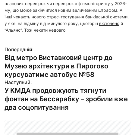
планових перевірок чи перевірок з фінмоніторингу у 2026-
му, що може закінчитися новим величезним штрафом. А
інші чекають нового стрес-тестування банківської системи,
у яке, на відміну від минулого року, цьогоріч
включено
й
“Альянс”. Тож чекати недовго.
Попередній:
Н
Від метро Виставковий центр до
а
Музею архітектури в Пирогово
в
курсуватиме автобус №58
Наступний:
і
У КМДА продовжують тягнути
г
фонтан на Бессарабку – зробили вже
два соцопитування
а
ц
і