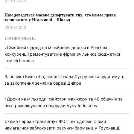
22.10.2023
Нам доведеться масово депортувати тих, хто немає права
залишатися у Німеччині – Шольц
22.10.2023
СВІЖЕНЬКЕ
«Сімейний підряд на мільйони»: дороги в Рені без
конкуренції ремонтуватиме фірма очільника бюджетної
комісії Ізмаїла.
Власника Київхліба, ексрегіонала Супруненка судитимуть
за захоплення землі на березі Дніпра
«Дрони на мільярди, майстри манікюру та 40 обшуків за
ніч»: розслідування оборудки Vyriy Industries
Схема через «транзитну» ФОП: як одеські фірми
намагалися заблокувати рахунки барменів у Трускавці.