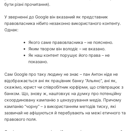
бути різні прочитання).
У зверненні до Google він вказаний як представник
правовласника нібито незаконно використаного контенту.
Однак:
Якого саме правовласника – не пояснено.
Яким твором він володіє – не вказано.
Як наш контент порушує його права – не
показано.
Сам Google про таку людину не знає – пан Антон ніде не
відображається ані як працівник банку “Альянс”, ані як,
скажімо, юрист чи співробітник юрфірми, що співпрацює з
банком. Що, знову ж, наштовхує на думку про потенційну
скоординовану кампанію з цензурування медіа. Причому
кампанію “чорну” – з використанням методів тиску, які
зазвичай не афішуються й перебувають на межі етичного та
правового поля.