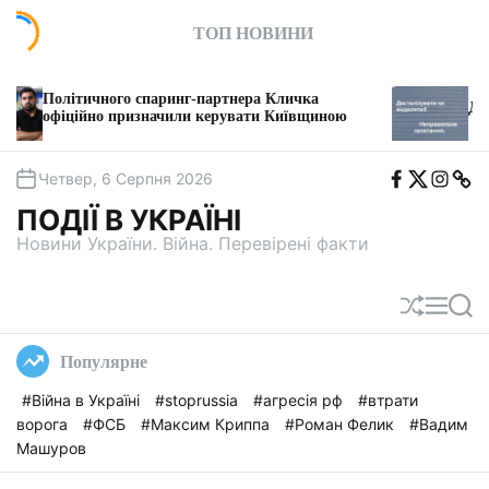
П
ТОП НОВИНИ
е
р
е
ого спаринг-партнера Кличка
й
Дисталізація чи 
 призначили керувати Київщиною
т
и
F
T
I
T
д
Четвер, 6 Серпня 2026
b
w
n
e
о
i
s
l
ПОДІЇ В УКРАЇНІ
t
e
в
a
g
Новини України. Війна. Перевірені факти
м
a
і
с
П
М
П
т
е
е
о
у
р
н
ш
Популярне
е
ю
у
т
к
#Війна в Україні
#stoprussia
#агресія рф
#втрати
а
ворога
#ФСБ
#Максим Криппа
#Роман Фелик
#Вадим
с
у
Машуров
в
а