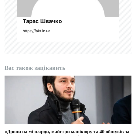
і
в
Тарас Швачко
https://fakt.in.ua
Вас також зацікавить
«Дрони на мільярди, майстри манікюру та 40 обшуків за