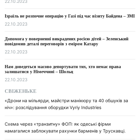
22.10.2023
Ізраїль не розпочне операцію у Газі під час візиту Байдена – ЗМІ
22.10.2023
Допомога у поверненні викрадених росією дітей – Зеленський
повідомив деталі переговорів з еміром Катару
22.10.2023
Нам доведеться масово депортувати тих, хто немає права
залишатися у Німеччині – Шольц
22.10.2023
СВІЖЕНЬКЕ
«Дрони на мільярди, майстри манікюру та 40 обшуків за
ніч»: розслідування оборудки Vyriy Industries
Схема через «транзитну» ФОП: як одеські фірми
намагалися заблокувати рахунки барменів у Трускавці.