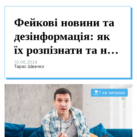
Фейкові новини та
дезінформація: як
їх розпізнати та не
поширювати
10.06.2024
Тарас Швачко
1 хв читання
О
р
і
є
н
т
о
в
н
и