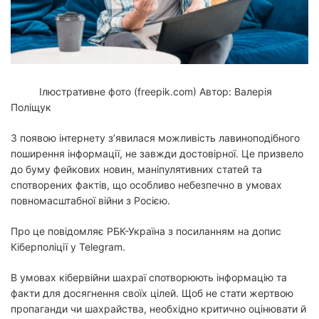
й
ч
а
с
ч
и
т
а
н
н
Ілюстративне фото (freepik.com)
Автор: Валерія
я
Поліщук
З появою інтернету з’явилася можливість лавиноподібного
поширення інформації, не завжди достовірної. Це призвело
до буму фейкових новин, маніпулятивних статей та
спотворених фактів, що особливо небезпечно в умовах
повномасштабної війни з Росією.
Про це повідомляє РБК-Україна з посиланням на допис
Кіберполіції у Telegram.
В умовах кібервійни шахраї спотворюють інформацію та
факти для досягнення своїх цілей. Щоб не стати жертвою
пропаганди чи шахрайства, необхідно критично оцінювати й