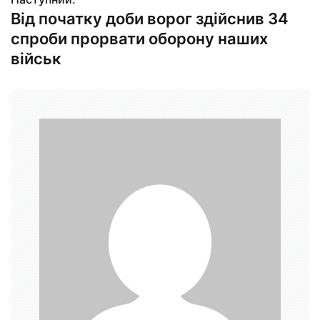
в
Від початку доби ворог здійснив 34
і
спроби прорвати оборону наших
г
військ
а
ц
і
я
з
а
п
и
с