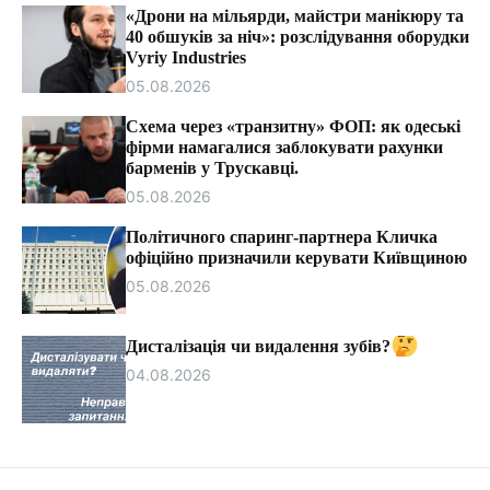
т
«Дрони на мільярди, майстри манікюру та
и
40 обшуків за ніч»: розслідування оборудки
Vyriy Industries
05.08.2026
Схема через «транзитну» ФОП: як одеські
фірми намагалися заблокувати рахунки
барменів у Трускавці.
05.08.2026
Політичного спаринг-партнера Кличка
офіційно призначили керувати Київщиною
05.08.2026
Дисталізація чи видалення зубів?
04.08.2026