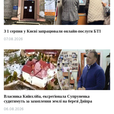
З 1 серпня у Києві запрацювали онлайн-послуги БТІ
07.08.2026
Власника Київхліба, ексрегіонала Супруненка
судитимуть за захоплення землі на березі Дніпра
06.08.2026