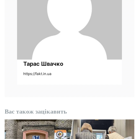
п
и
с
і
в
Тарас Швачко
https://fakt.in.ua
Вас також зацікавить