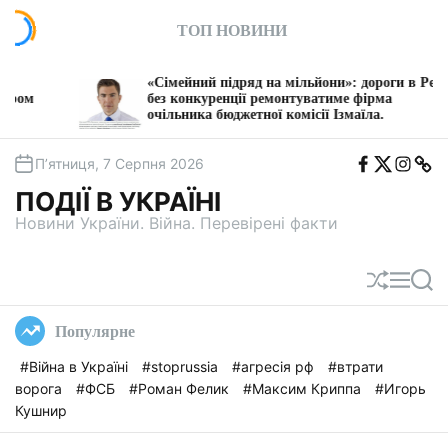
П
ТОП НОВИНИ
е
р
е
«Сімейний підряд на мільйони»: дороги в Рені
й
без конкуренції ремонтуватиме фірма
очільника бюджетної комісії Ізмаїла.
т
и
F
T
I
T
д
П’ятниця, 7 Серпня 2026
b
w
n
e
о
i
s
l
ПОДІЇ В УКРАЇНІ
t
e
в
a
g
Новини України. Війна. Перевірені факти
м
a
і
с
П
М
П
т
е
е
о
у
р
н
ш
Популярне
е
ю
у
т
к
#Війна в Україні
#stoprussia
#агресія рф
#втрати
а
ворога
#ФСБ
#Роман Фелик
#Максим Криппа
#Игорь
с
у
Кушнир
в
а