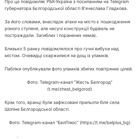
Про це повідомляє РБК-Україна з посиланням на Telegram
губернатора Бєлгородської області В’ячеслава Гладкова.
За його словами, внаслідок атаки на місто є пошкодження
різного ступеня, але несучі конструкції будівель не
постраждали. Загиблих і поранених немає.
Близько 5 ранку повідомлялося про гучні вибухи над
містом. Очевидці скаржилися на дощ із уламків.
Пабліки опублікували фото уламків збитих повітряних цілей.
Фото: Telegram-канал “Жесть Белгород”
(t.me/zhest_belgorod)
Крім того, вранці були зафіксовані прильоти біля села
Шопіне Бєлгородської області.
Фото: Telegram-канал “БелПлюс” (https://t.me/belplus_bg)
.