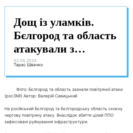
Дощ із уламків.
Бєлгород та область
атакували з
повітря, є
02.06.2024
Тарас Швачко
руйнування
Фото: Бєлгород та область зазнали повітряної атаки
(росЗМІ)
Автор: Валерій Савицький
На російський Бєлгород та Бєлгородську область скоєну
чергову повітряну атаку. Внаслідок збиття цілей ППО
зафіксовані руйнування інфраструктури.