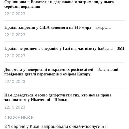
Стрілянина в Брюсселі: підозрюваного затримали, у нього
серйозні поранення
22.10.2023
Ізраїль запросив у США допомоги на $10 млрд – джерела
22.10.2023
Ізраїль не розпочне операцію у Газі під час візиту Байдена – ЗМІ
22.10.2023
Допомога у поверненні викрадених росією дітей – Зеленський
повідомив деталі переговорів з еміром Катару
22.10.2023
Нам доведеться масово депортувати тих, хто немає права
залишатися у Німеччині – Шольц
22.10.2023
СВІЖЕНЬКЕ
З 1 серпня у Києві запрацювали онлайн-послуги БТІ