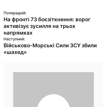
Попередній:
Н
На фронті 73 боєзіткнення: ворог
а
активізує зусилля на трьох
в
напрямках
Наступний:
і
Військово-Морські Сили ЗСУ збили
г
«шахед»
а
ц
і
я
з
а