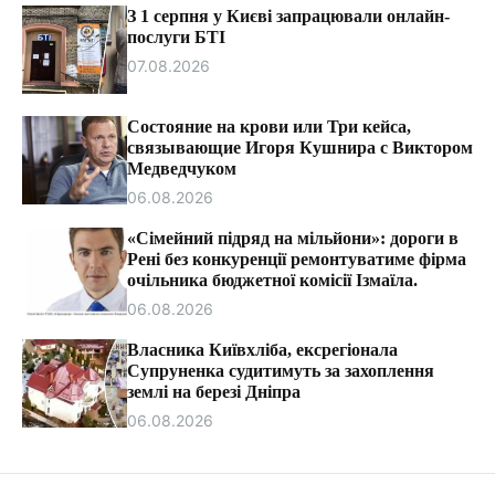
т
З 1 серпня у Києві запрацювали онлайн-
и
послуги БТІ
07.08.2026
Состояние на крови или Три кейса,
связывающие Игоря Кушнира с Виктором
Медведчуком
06.08.2026
«Сімейний підряд на мільйони»: дороги в
Рені без конкуренції ремонтуватиме фірма
очільника бюджетної комісії Ізмаїла.
06.08.2026
Власника Київхліба, ексрегіонала
Супруненка судитимуть за захоплення
землі на березі Дніпра
06.08.2026