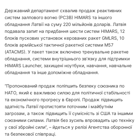
Державний департамент схвалив продаж реактивних
систем залпового вогню (РСЗВ) HIMARS та іншого
обладнання Латвії на суму 220 мільйонів доларів. Латвія
подавала запит на придбання шести систем HIMARS, 12
блоків пускових установок керованих ракет GMLRS, 10
блоків армійської тактичної ракетної системи M57
(ATACMS). У пакет також включено тренувальне ракетне
обладнання, системи внутрішнього зв’язку для підтримки
HIMARS Launcher, захищені ноутбуки, навчання, навчальне
обладнання та інше допоміжне обладнання.
“Пропонований продаж поліпшить безпеку союзника по
НАТО, який є важливою силою для політичної стабільності
та економічного прогресу в Європі. Продаж підвищить
здатність Латвії протистояти поточним і майбутнім
загрозам, а також підвищить її сумісність зі США та іншими
союзними силами. Латвія без зусиль впровадить цю техніку
у свої збройні сили”, – йдеться у релізі Агентства оборонної
та безпекової співпраці.