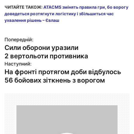
ЧИТАЙТЕ ТАКОЖ:
ATACMS змінять правила гри, бо ворогу
доведеться розтягнути логістику і збільшиться час
ухвалення рішень – Євлаш
Попередній:
Н
Сили оборони уразили
а
2 вертольоти противника
в
Наступний:
На фронті протягом доби відбулось
і
56 бойових зіткнень з ворогом
г
а
ц
і
я