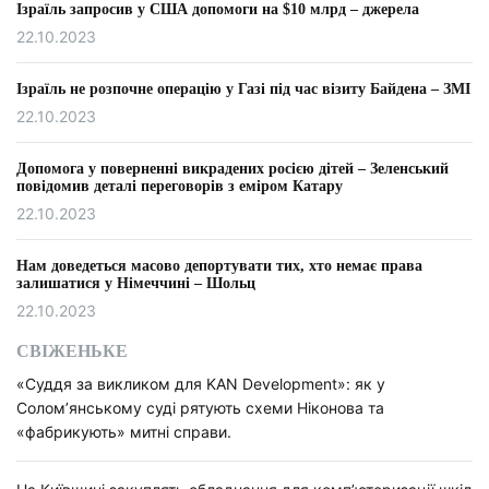
Ізраїль запросив у США допомоги на $10 млрд – джерела
22.10.2023
Ізраїль не розпочне операцію у Газі під час візиту Байдена – ЗМІ
22.10.2023
Допомога у поверненні викрадених росією дітей – Зеленський
повідомив деталі переговорів з еміром Катару
22.10.2023
Нам доведеться масово депортувати тих, хто немає права
залишатися у Німеччині – Шольц
22.10.2023
СВІЖЕНЬКЕ
«Суддя за викликом для KAN Development»: як у
Солом’янському суді рятують схеми Ніконова та
«фабрикують» митні справи.