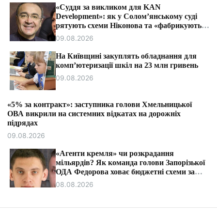
т
«Суддя за викликом для KAN
и
Development»: як у Солом’янському суді
рятують схеми Ніконова та «фабрикують»
митні справи.
09.08.2026
На Київщині закуплять обладнання для
комп’ютеризації шкіл на 23 млн гривень
09.08.2026
«5% за контракт»: заступника голови Хмельницької
ОВА викрили на системних відкатах на дорожніх
підрядах
09.08.2026
«Агенти кремля» чи розкрадання
мільярдів? Як команда голови Запорізької
ОДА Федорова ховає бюджетні схеми за
ярликами «ІПСО»
08.08.2026