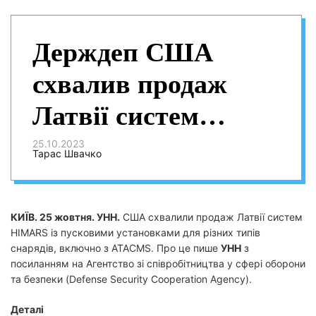
Держдеп США
схвалив продаж
Латвії систем
HIMARS із
25.10.2023
Тарас Швачко
пусковими
установками для
КИЇВ. 25 жовтня. УНН.
США схвалили продаж Латвії систем
HIMARS із пусковими установками для різних типів
ATACMS
снарядів, включно з ATACMS. Про це пише
УНН
з
посиланням на Агентство зі співробітництва у сфері оборони
та безпеки (Defense Security Cooperation Agency).
Деталі