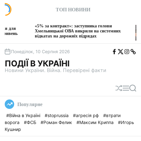
П
ТОП НОВИНИ
е
р
е
«5% за контракт»: заступника голови
«Аге
й
Хмельницької ОВА викрили на системних
Як к
відкатах на дорожніх підрядах
Федо
т
«ІП
и
F
T
I
T
д
Понеділок, 10 Серпня 2026
b
w
n
e
о
i
s
l
ПОДІЇ В УКРАЇНІ
t
e
в
a
g
Новини України. Війна. Перевірені факти
м
a
і
с
П
М
П
т
е
е
о
у
р
н
ш
Популярне
е
ю
у
т
к
#Війна в Україні
#stoprussia
#агресія рф
#втрати
а
ворога
#ФСБ
#Роман Фелик
#Максим Криппа
#Игорь
с
у
Кушнир
в
а