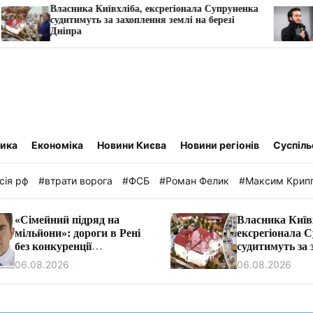
 Київхліба, ексрегіонала Супруненка
«Дрони на мільяр
ь за захоплення землі на березі
обшуків за ніч»: 
Vyriy Industries
тика
Економіка
Новини Києва
Новини регіонів
Суспіль
сія рф
#втрати ворога
#ФСБ
#Роман Фелик
#Максим Крип
«Сімейний підряд на
Власника Київ
мільйони»: дороги в Рені
ексрегіонала 
без конкуренції
судитимуть за 
ремонтуватиме фірма
землі на березі
06.08.2026
06.08.2026
очільника бюджетної
комісії Ізмаїла.