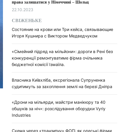
права залишатися у Німеччині – Шольц
22.10.2023
СВІЖЕНЬКЕ
Состояние на крови или Три кейса, связывающие
Игоря Кушнира с Виктором Медведчуком
«Сімейний підряд на мільйони»: дороги в Рені без
конкуренції ремонтуватиме фірма очільника
бюджетної комісії Ізмаїла.
Власника Київхліба, ексрегіонала Супруненка
судитимуть за захоплення землі на березі Дніпра
«Дрони на мільярди, майстри манікюру та 40
обшуків за ніч»: розслідування оборудки Vyriy
Industries
Схема через «транзитну» ФОП: як одеські фірми