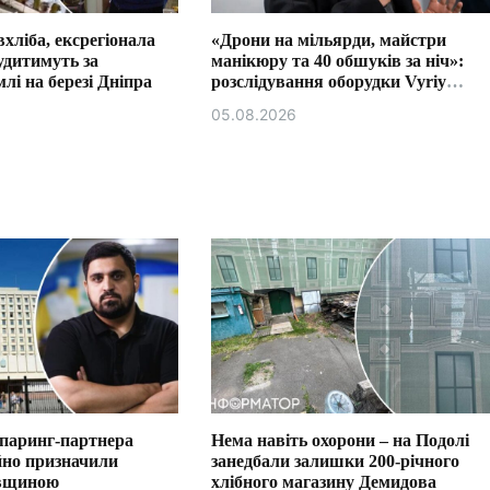
хліба, ексрегіонала
«Дрони на мільярди, майстри
удитимуть за
манікюру та 40 обшуків за ніч»:
лі на березі Дніпра
розслідування оборудки Vyriy
Industries
05.08.2026
спаринг-партнера
Нема навіть охорони – на Подолі
йно призначили
занедбали залишки 200-річного
ївщиною
хлібного магазину Демидова