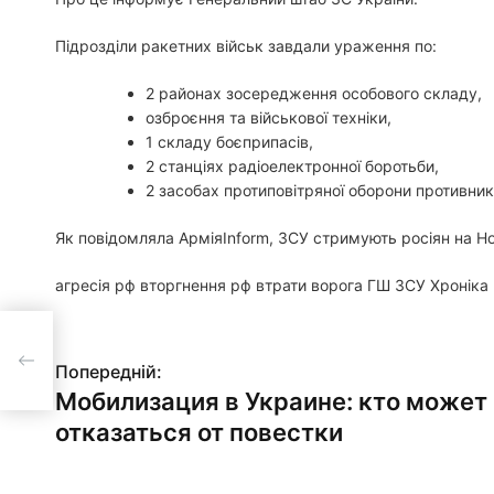
Підрозділи ракетних військ завдали ураження по:
2 районах зосередження особового складу,
озброєння та військової техніки,
1 складу боєприпасів,
2 станціях радіоелектронної боротьби,
2 засобах протиповітряної оборони противник
Як повідомляла АрміяInform, ЗСУ стримують росіян на Н
агресія рф вторгнення рф втрати ворога ГШ ЗСУ Хроніка 
ет
Н
Попередній:
Мобилизация в Украине: кто может
а
отказаться от повестки
в
і