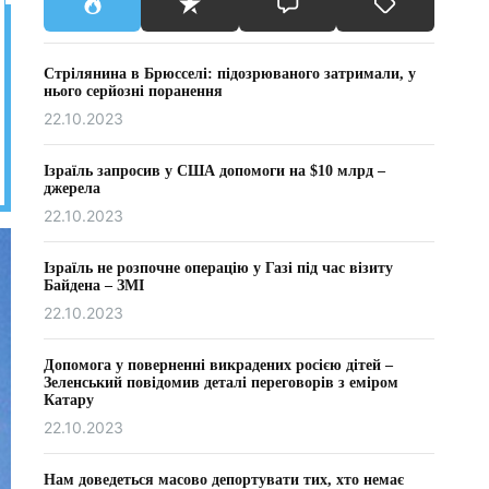
Стрілянина в Брюсселі: підозрюваного затримали, у
нього серйозні поранення
22.10.2023
Ізраїль запросив у США допомоги на $10 млрд –
джерела
22.10.2023
Ізраїль не розпочне операцію у Газі під час візиту
Байдена – ЗМІ
22.10.2023
Допомога у поверненні викрадених росією дітей –
Зеленський повідомив деталі переговорів з еміром
Катару
22.10.2023
Нам доведеться масово депортувати тих, хто немає