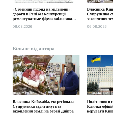
в
«Сімейний підряд на мільйони»:
Власника Київ
дороги в Рені без конкуренції
Супруненка с
ремонтуватиме фірма очільника
захоплення зем
бюджетної комісії Ізмаїла.
06.08.2026
06.08.2026
Більше від автора
Власника Київхліба, ексрегіонала
Політичного 
Супруненка судитимуть за
Кличка офіці
захоплення землі на березі Дніпра
керувати Ки