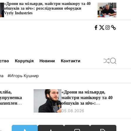
ди, майстри манікюру та 40
Схема через «транзитну» Ф
розслідування оборудки
фірми намагалися заблоку
барменів у Трускавці.
F
T
I
T
b
w
n
e
i
s
l
t
e
a
g
a
ство
Корупція
Новини
Контакти
П
П
е
о
р
ш
па
#Игорь Кушнир
е
у
т
к
а
хліба,
«Дрони на мільярди,
с
Супруненка
майстри манікюру та 40
у
в
захоплення
обшуків за ніч»:
а
 Дніпра
розслідування оборудки
05.08.2026
т
Vyriy Industries
и