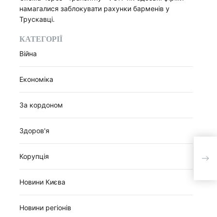
намагалися заблокувати рахунки барменів у
Трускавці.
КАТЕГОРІЇ
Війна
Економіка
За кордоном
Здоров'я
Окуп
Корупція
Вовч
можу
Новини Києва
Новини регіонів