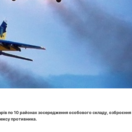
и
т
а
н
н
я
арів по 10 районах зосередження особового складу, озброєння
лексу противника.