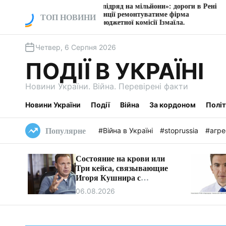
П
«Сімейний підряд на мільйони»: дороги в Рені
Власника
без конкуренції ремонтуватиме фірма
судитимут
е
ТОП НОВИНИ
очільника бюджетної комісії Ізмаїла.
Дніпра
р
е
Четвер, 6 Серпня 2026
й
т
ПОДІЇ В УКРАЇНІ
и
д
Новини України. Війна. Перевірені факти
о
в
Новини України
Події
Війна
За кордоном
Полі
м
і
#Війна в Україні
#stoprussia
#агре
Популярне
с
т
Состояние на крови или
у
Три кейса, связывающие
Игоря Кушнира с
Виктором Медведчуком
06.08.2026