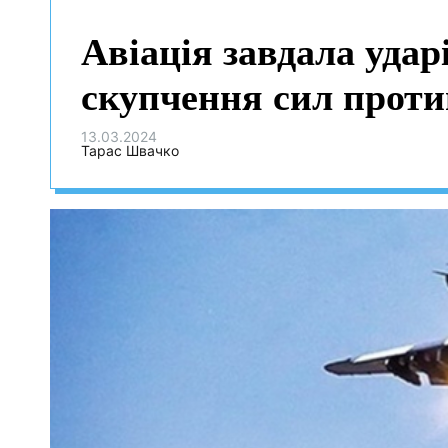
Авіація завдала удар
скупчення сил прот
13.03.2024
Тарас Швачко