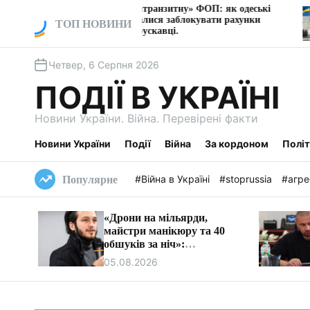
П
Схема через «транзитну» ФОП: як одеські
Пол
фірми намагалися заблокувати рахунки
е
ТОП НОВИНИ
офі
барменів у Трускавці.
р
е
Четвер, 6 Серпня 2026
й
т
ПОДІЇ В УКРАЇНІ
и
д
Новини України. Війна. Перевірені факти
о
в
Новини України
Події
Війна
За кордоном
Полі
м
і
#Війна в Україні
#stoprussia
#агре
Популярне
с
т
«Дрони на мільярди,
у
майстри манікюру та 40
обшуків за ніч»:
розслідування оборудки
05.08.2026
Vyriy Industries