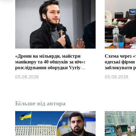
и
с
і
в
«Дрони на мільярди, майстри
Схема через 
манікюру та 40 обшуків за ніч»:
одеські фірми
розслідування оборудки Vyriy
заблокувати р
Industries
Трускавці.
05.08.2026
05.08.2026
Більше від автора