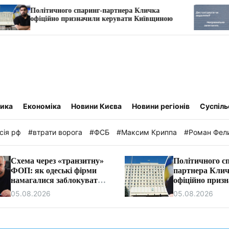
ітичного спаринг-партнера Кличка
Дисталізація
ційно призначили керувати Київщиною
тика
Економіка
Новини Києва
Новини регіонів
Суспіль
сія рф
#втрати ворога
#ФСБ
#Максим Криппа
#Роман Фел
Схема через «транзитну»
Політичного с
ФОП: як одеські фірми
партнера Кли
намагалися заблокувати
офіційно приз
рахунки барменів у
керувати Киї
05.08.2026
05.08.2026
Трускавці.