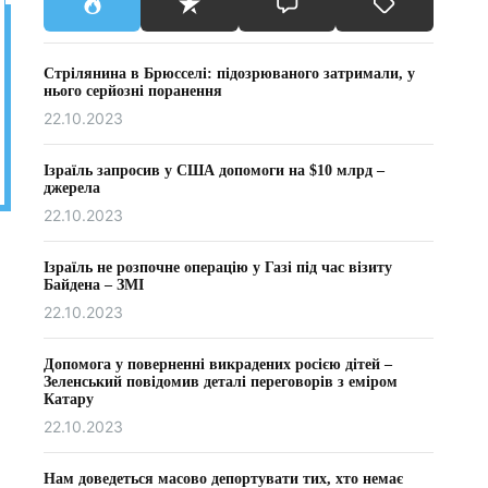
Стрілянина в Брюсселі: підозрюваного затримали, у
нього серйозні поранення
22.10.2023
Ізраїль запросив у США допомоги на $10 млрд –
джерела
22.10.2023
Ізраїль не розпочне операцію у Газі під час візиту
Байдена – ЗМІ
22.10.2023
Допомога у поверненні викрадених росією дітей –
Зеленський повідомив деталі переговорів з еміром
Катару
22.10.2023
Нам доведеться масово депортувати тих, хто немає