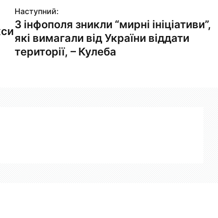
Наступний:
З інфополя зникли “мирні ініціативи”,
кси
які вимагали від України віддати
території, – Кулеба