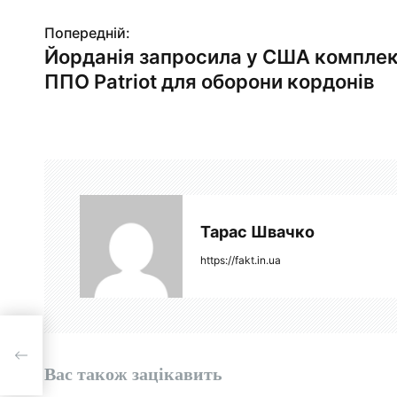
Н
Попередній:
Йорданія запросила у США компле
а
ППО Patriot для оборони кордонів
в
і
г
а
ц
Тарас Швачко
і
https://fakt.in.ua
я
з
iot
а
Вас також зацікавить
п