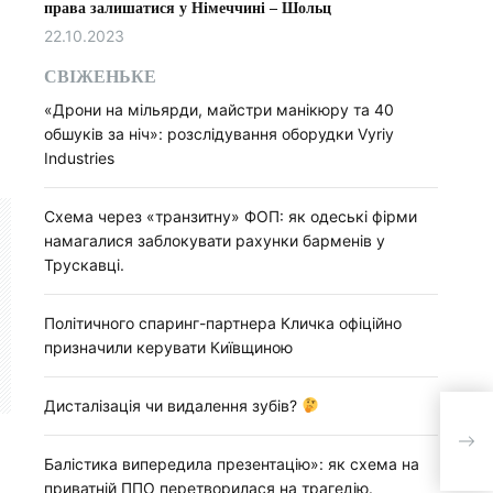
права залишатися у Німеччині – Шольц
22.10.2023
СВІЖЕНЬКЕ
«Дрони на мільярди, майстри манікюру та 40
обшуків за ніч»: розслідування оборудки Vyriy
Industries
Схема через «транзитну» ФОП: як одеські фірми
намагалися заблокувати рахунки барменів у
Трускавці.
Політичного спаринг-партнера Кличка офіційно
призначили керувати Київщиною
Дисталізація чи видалення зубів?
З ін
від 
Балістика випередила презентацію»: як схема на
приватній ППО перетворилася на трагедію.