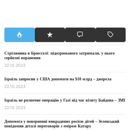
Стрілянина в Брюсселі: підозрюваного затримали, у нього
серйозні поранення
22.10.2023
Ізраїль запросив у США допомоги на $10 млрд – джерела
22.10.2023
Ізраїль не розпочне операцію у Газі під час візиту Байдена – ЗМІ
22.10.2023
Допомога у поверненні викрадених росією дітей – Зеленський
повідомив деталі переговорів з еміром Катару