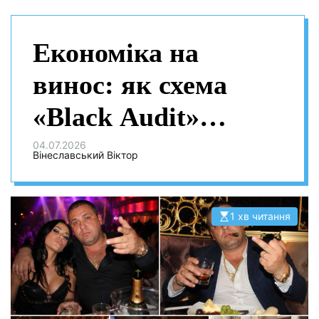
Економіка на
винос: як схема
«Black Audit»
спалює фінансову
04.07.2026
Вінеславський Віктор
систему України
1 хв читання
О
р
і
є
н
т
о
в
н
и