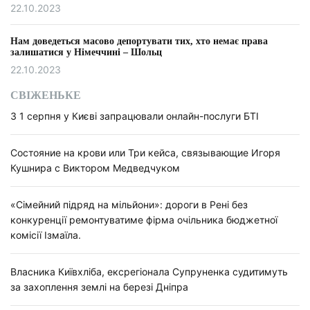
22.10.2023
Нам доведеться масово депортувати тих, хто немає права
залишатися у Німеччині – Шольц
22.10.2023
СВІЖЕНЬКЕ
З 1 серпня у Києві запрацювали онлайн-послуги БТІ
Состояние на крови или Три кейса, связывающие Игоря
Кушнира с Виктором Медведчуком
«Сімейний підряд на мільйони»: дороги в Рені без
конкуренції ремонтуватиме фірма очільника бюджетної
комісії Ізмаїла.
Власника Київхліба, ексрегіонала Супруненка судитимуть
за захоплення землі на березі Дніпра