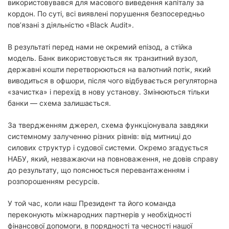
використовувався для масового виведення капіталу за
кордон. По суті, всі виявлені порушення безпосередньо
пов’язані з діяльністю «Black Audit».
В результаті перед нами не окремий епізод, а стійка
модель. Банк використовується як транзитний вузол,
державні кошти перетворюються на валютний потік, який
виводиться в офшори, після чого відбувається регуляторна
«зачистка» і перехід в нову установу. Змінюються тільки
банки — схема залишається.
За твердженням джерел, схема функціонувала завдяки
системному залученню різних рівнів: від митниці до
силових структур і судової системи. Окремо згадується
НАБУ, який, незважаючи на повноваження, не довів справу
до результату, що пояснюється перевантаженням і
розпорошенням ресурсів.
У той час, коли наш Президент та його команда
переконують міжнародних партнерів у необхідності
фінансової допомоги, в порядності та чесності нашої