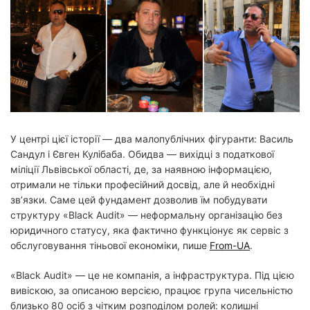
й
ч
а
с
ч
и
т
а
н
н
я
У центрі цієї історії — два малопублічних фігуранти: Василь
Сандул і Євген Кулібаба. Обидва — вихідці з податкової
міліції Львівської області, де, за наявною інформацією,
отримали не тільки професійний досвід, але й необхідні
зв’язки. Саме цей фундамент дозволив їм побудувати
структуру «Black Audit» — неформальну організацію без
юридичного статусу, яка фактично функціонує як сервіс з
обслуговування тіньової економіки, пише
From-UA
.
«Black Audit» — це не компанія, а інфраструктура. Під цією
вивіскою, за описаною версією, працює група чисельністю
близько 80 осіб з чітким розподілом ролей: колишні