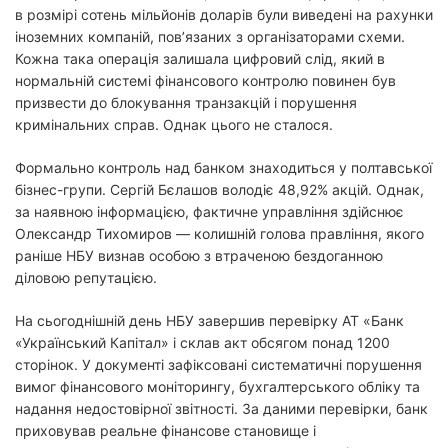
в розмірі сотень мільйонів доларів були виведені на рахунки
іноземних компаній, пов’язаних з організаторами схеми.
Кожна така операція залишала цифровий слід, який в
нормальній системі фінансового контролю повинен був
призвести до блокування транзакцій і порушення
кримінальних справ. Однак цього не сталося.
Формально контроль над банком знаходиться у полтавської
бізнес-групи. Сергій Бєлашов володіє 48,92% акцій. Однак,
за наявною інформацією, фактичне управління здійснює
Олександр Тихомиров — колишній голова правління, якого
раніше НБУ визнав особою з втраченою бездоганною
діловою репутацією.
На сьогоднішній день НБУ завершив перевірку АТ «Банк
«Український Капітал» і склав акт обсягом понад 1200
сторінок. У документі зафіксовані систематичні порушення
вимог фінансового моніторингу, бухгалтерського обліку та
надання недостовірної звітності. За даними перевірки, банк
приховував реальне фінансове становище і