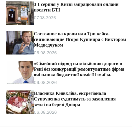
т
З 1 серпня у Києві запрацювали онлайн-
и
послуги БТІ
07.08.2026
Состояние на крови или Три кейса,
связывающие Игоря Кушнира с Виктором
Медведчуком
06.08.2026
«Сімейний підряд на мільйони»: дороги в
Рені без конкуренції ремонтуватиме фірма
очільника бюджетної комісії Ізмаїла.
06.08.2026
Власника Київхліба, ексрегіонала
Супруненка судитимуть за захоплення
землі на березі Дніпра
06.08.2026