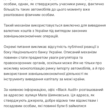
особам, однак, як стверджують учасники ринку, фактично
більшість таких автомобілів до цього моменту вже
реалізовано фізичним особам.
Такий механізм використовується виключно для виведення
валютних коштів з України під виглядом законних
зовнішньоекономічних операцій.
Окремі питання викликає відсутність публічної реакції з
боку Національного банку України. Описаний механізм
повинен стати предметом уваги регулятора та
правоохоронних органів, оскільки може йти не тільки про
можливу монополізацію ринку імпорту автомобілів, а й про
використання зовнішньоекономічної діяльності як
інструменту виведення капіталу за межі країни.
За наявною інформацією, офіс «Black Audit» розташований
за адресою: вулиця Мала Шияновська. Ця адреса, як
стверджують джерела, добре відома тим відомствам і
посадовим особам, які повинні були б займатися