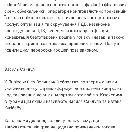
співробітники правоохоронних органів, фахівці з фінансових
схем, обнахальники, оператори криптовалютних транзакцій.
Їхня діяльність охоплює практично весь спектр тіньових
послуг: оптимізація та скручування ПДВ, незаконне
відшкодування ПДВ, виведення капіталу в офшори,
конвертація безготівкових коштів у готівку і назад, а також
операції з криптовалютою поза правовим полем. По суті —
повний цикл переробки грошей поза законом.
Василь Сандул
У Львівській та Волинській областях, за твердженнями
учасників ринку, стрімко формується система контролю
над так званим «сірим» імпортом автомобілів. Ключовими
фігурами цієї схеми називають Василя Сандула та Євгена
Кулібабу.
За словами джерел, важливу роль у тому, що
відбувається, відіграє нещодавно призначений голова