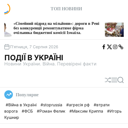
П
ТОП НОВИНИ
е
р
е
ідряд на мільйони»: дороги в Рені
Власника Київхліба,
й
нції ремонтуватиме фірма
судитимуть за захопл
джетної комісії Ізмаїла.
Дніпра
т
и
F
T
I
T
д
П’ятниця, 7 Серпня 2026
b
w
n
e
о
i
s
l
ПОДІЇ В УКРАЇНІ
t
e
в
a
g
Новини України. Війна. Перевірені факти
м
a
і
с
П
М
П
т
е
е
о
у
р
н
ш
Популярне
е
ю
у
т
к
#Війна в Україні
#stoprussia
#агресія рф
#втрати
а
ворога
#ФСБ
#Роман Фелик
#Максим Криппа
#Игорь
с
у
Кушнир
в
а