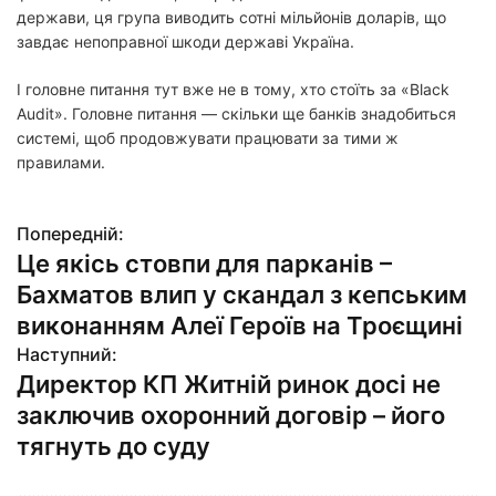
держави, ця група виводить сотні мільйонів доларів, що
завдає непоправної шкоди державі Україна.
І головне питання тут вже не в тому, хто стоїть за «Black
Audit». Головне питання — скільки ще банків знадобиться
системі, щоб продовжувати працювати за тими ж
правилами.
Попередній:
Н
Це якісь стовпи для парканів –
а
Бахматов влип у скандал з кепським
в
виконанням Алеї Героїв на Троєщині
Наступний:
і
Директор КП Житній ринок досі не
г
заключив охоронний договір – його
тягнуть до суду
а
ц